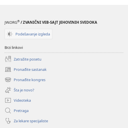
®
JW.ORG
/ ZVANIČNI VEB-SAJT JEHOVINIH SVEDOKA
Podešavanje izgleda
Brzi linkovi
Zatražite posetu
Pronađite sastanak
(otvara
novi
Pronađite kongres
(otvara
prozor)
novi
Šta je novo?
prozor)
Videoteka
Pretraga
Za lekare specijaliste