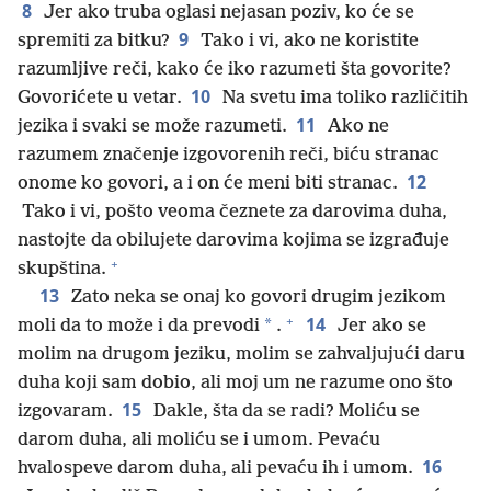
8
Jer ako truba oglasi nejasan poziv, ko će se
9
spremiti za bitku?
Tako i vi, ako ne koristite
razumljive reči, kako će iko razumeti šta govorite?
10
Govorićete u vetar.
Na svetu ima toliko različitih
11
jezika i svaki se može razumeti.
Ako ne
razumem značenje izgovorenih reči, biću stranac
12
onome ko govori, a i on će meni biti stranac.
Tako i vi, pošto veoma čeznete za darovima duha,
nastojte da obilujete darovima kojima se izgrađuje
+
skupština.
13
Zato neka se onaj ko govori drugim jezikom
+
14
*
moli da to može i da prevodi
.
Jer ako se
molim na drugom jeziku, molim se zahvaljujući daru
duha koji sam dobio, ali moj um ne razume ono što
15
izgovaram.
Dakle, šta da se radi? Moliću se
darom duha, ali moliću se i umom. Pevaću
16
hvalospeve darom duha, ali pevaću ih i umom.