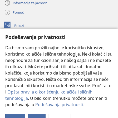
Informacije za javnost
Pomoć
Prilozi
(otvara
novi
Podešavanja privatnosti
prozor)
ONLAJN BIBLIOTEKA Watchtower
(otvara
Da bismo vam pružili najbolje korisničko iskustvo,
novi
®
JW Hub
prozor)
koristimo kolačiće i slične tehnologije. Neki kolačići su
(otvara
novi
neophodni za funkcionisanje našeg sajta i ne možete
®
JW Library
prozor)
ih otkazati. Možete prihvatiti ili otkazati dodatne
kolačiće, koje koristimo da bismo poboljšali vaše
®
Watchtower Library
korisničko iskustvo. Ništa od tih informacija se neće
prodavati niti koristiti u marketinške svrhe. Pročitajte
i
Opšta pravila o korišćenju kolačića i sličnih
tehnologija
. U bilo kom trenutku možete promeniti
Copyright
© 2026 Watch Tower Bible and Tract Society of Pennsylvania.
podešavanja u
Podešavanja privatnosti
.
Pr
PRAVILA KORIŠĆENJA
|
PRIVATNOST
|
PODEŠAVANjE PRIVATNOSTI
sa