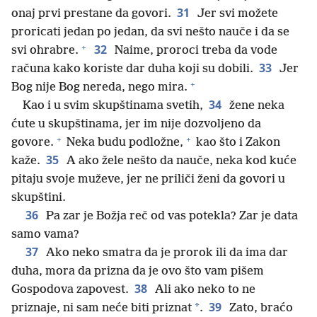
31
onaj prvi prestane da govori.
Jer svi možete
proricati jedan po jedan, da svi nešto nauče i da se
+
32
svi ohrabre.
Naime, proroci treba da vode
33
računa kako koriste dar duha koji su dobili.
Jer
+
Bog nije Bog nereda, nego mira.
34
Kao i u svim skupštinama svetih,
žene neka
ćute u skupštinama, jer im nije dozvoljeno da
+
+
govore.
Neka budu podložne,
kao što i Zakon
35
kaže.
A ako žele nešto da nauče, neka kod kuće
pitaju svoje muževe, jer ne priliči ženi da govori u
skupštini.
36
Pa zar je Božja reč od vas potekla? Zar je data
samo vama?
37
Ako neko smatra da je prorok ili da ima dar
duha, mora da prizna da je ovo što vam pišem
38
Gospodova zapovest.
Ali ako neko to ne
39
*
priznaje, ni sam neće biti priznat
.
Zato, braćo