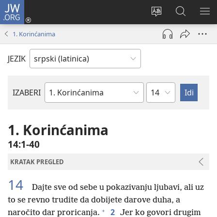
JW.ORG
Prijava
(otvara
Promeni
Pretraga
PRI
novi
jezik
sajta
ME
1. Korinćanima
prozor)
sajta
JW.ORG
JEZIK
Poglavlje
IZABERI
Biblijska
knjiga
1. Korinćanima
14:1-40
KRATAK PREGLED
14
Dajte sve od sebe u pokazivanju ljubavi, ali uz
to se revno trudite da dobijete darove duha, a
+
2
naročito dar proricanja.
Jer ko govori drugim