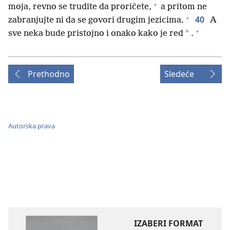
+
moja, revno se trudite da proričete,
a pritom ne
+
40
zabranjujte ni da se govori drugim jezicima.
A
+
*
sve neka bude pristojno i onako kako je red
.
Prethodno
Sledeće
Autorska prava
IZABERI FORMAT