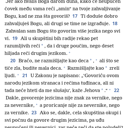
Jer ako hvališ Boga darom duha, kako će neupućen
čovek među vama reći „amin“ na tvoje zahvaljivanje
17
Bogu, kad ne zna šta govoriš?
Ti doduše dobro
18
zahvaljuješ Bogu, ali drugi se time ne izgrađuje.
Zahvalan sam Bogu što govorim više jezika nego svi
19
vi.
Ali u skupštini bih radije rekao pet
*
razumljivih reči
, da i druge poučim, nego deset
+
hiljada reči drugim jezikom.
+
20
*
Braćo, ne razmišljajte kao deca
,
ali što se
+
*
tiče zla, budite mala deca.
Razmišljajte kao
zreli
+
21
ljudi.
U Zakonu je napisano: „’Govoriću ovom
narodu jezikom stranaca i rečima tuđinaca, ali ni
+
22
*
tada neće hteti da me slušaju‘, kaže Jehova
.“
Dakle, govorenje jezicima nije znak za vernike, nego
+
za nevernike,
a proricanje nije za nevernike, nego
23
za vernike.
Ako se, dakle, cela skupština okupi i
svi počnu da govore drugim jezicima, pa uđu
neupućeni ili nevernici, zar neće reći da ste poludeli?