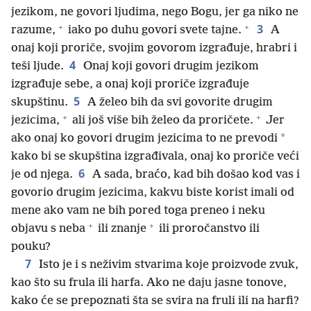
jezikom, ne govori ljudima, nego Bogu, jer ga niko ne
+
+
3
razume,
iako po duhu govori svete tajne.
A
onaj koji proriče, svojim govorom izgrađuje, hrabri i
4
teši ljude.
Onaj koji govori drugim jezikom
izgrađuje sebe, a onaj koji proriče izgrađuje
5
skupštinu.
A želeo bih da svi govorite drugim
+
+
jezicima,
ali još više bih želeo da proričete.
Jer
*
ako onaj ko govori drugim jezicima to ne prevodi
kako bi se skupština izgrađivala, onaj ko proriče veći
6
je od njega.
A sada, braćo, kad bih došao kod vas i
govorio drugim jezicima, kakvu biste korist imali od
mene ako vam ne bih pored toga preneo i neku
+
+
objavu s neba
ili znanje
ili proročanstvo ili
pouku?
7
Isto je i s neživim stvarima koje proizvode zvuk,
kao što su frula ili harfa. Ako ne daju jasne tonove,
kako će se prepoznati šta se svira na fruli ili na harfi?