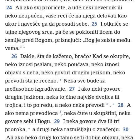
24
Ali ako svi proričete, a uđe neki nevernik ili
neko neupućen, vaše reči će na njega delovati kao
25
ukor i navešće ga da prosudi sebe.
I otkriće se
tajne njegovog srca, pa će se pokloniti licem do
zemlje pred Bogom, priznajući: „Bog je zaista među
+
vama.“
26
Dakle, šta da kažemo, braćo? Kad se okupite,
neko iznosi psalam, neko poučava, neko iznosi
objavu s neba, neko govori drugim jezikom, neko
+
prevodi šta je rečeno.
Neka sve bude za
27
međusobno izgrađivanje.
I ako neki govore
drugim jezikom, neka to čine najviše dvojica ili
+
28
*
trojica, i to po redu, a neko neka prevodi
.
A
*
ako nema prevodioca
, neka ćute u skupštini, neka
29
govore sebi i Bogu.
I neka govore dva ili tri
+
30
proroka,
a drugi neka razmišljaju o značenju.
Ali ako neko drugi ko tamo sedi dobije objavu, neka