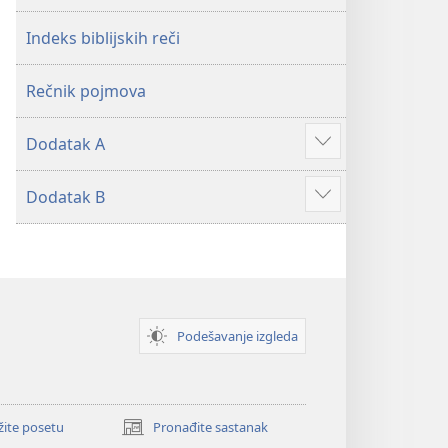
2019)
2019)
Indeks biblijskih reči
Rečnik pojmova
Dodatak A
Više
Dodatak B
Više
Podešavanje izgleda
žite posetu
Pronađite sastanak
(otvara