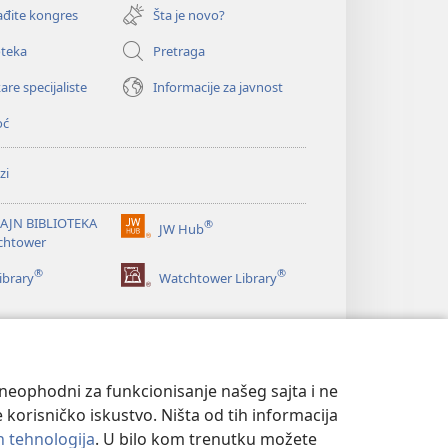
novi
đite kongres
Šta je novo?
prozor)
oteka
Pretraga
are specijaliste
Informacije za javnost
oć
zi
AJN BIBLIOTEKA
®
JW Hub
(otvara
chtower
novi
®
®
prozor)
ibrary
Watchtower Library
u neophodni za funkcionisanje našeg sajta i ne
 korisničko iskustvo. Ništa od tih informacija
ih tehnologija
. U bilo kom trenutku možete