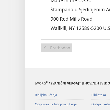
Made in the U.S.A.
Štampano u Sjedinjenim 
900 Red Mills Road
Wallkill, NY 12589-5200 U.S
Prethodno
®
JW.ORG
/ ZVANIČNI VEB-SAJT JEHOVINIH SVED
Biblijska učenja
Biblioteka
Odgovori na biblijska pitanja
Onlajn Svet