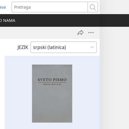
java
tvara
Pretraga
vi
O NAMA
ozor)
JEZIK