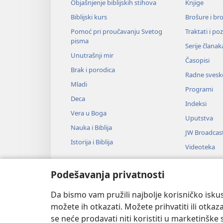
Objašnjenje biblijskih stihova
Knjige
Biblijski kurs
Brošure i br
Pomoć pri proučavanju Svetog
Traktati i po
pisma
Serije članak
Unutrašnji mir
Časopisi
Brak i porodica
Radne svesk
Mladi
Programi
Deca
Indeksi
Vera u Boga
Uputstva
Nauka i Biblija
JW Broadcas
Istorija i Biblija
Videoteka
Muzika
Podešavanja privatnosti
Audio-dram
Dramsko čit
Da bismo vam pružili najbolje korisničko iskus
možete ih otkazati. Možete prihvatiti ili otkaz
se neće prodavati niti koristiti u marketinške 