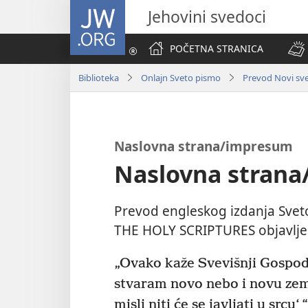
JW.ORG
Jehovini svedoci
POČETNA STRANICA
Biblioteka
Onlajn Sveto pismo
Prevod Novi svet
Naslovna strana/impresum
Naslovna stran
Prevod engleskog izdanja Sv
THE HOLY SCRIPTURES objavlje
stvaram novo nebo i novu zemlj
misli niti će se javljati u srcu‘ “