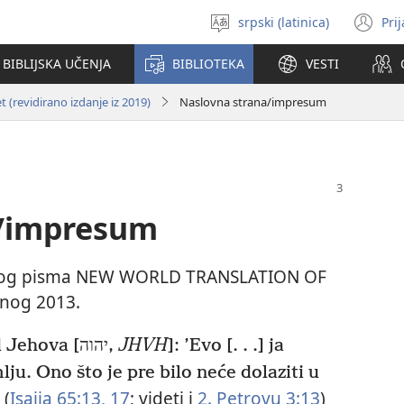
srpski (latinica)
Pri
Izaberi
(o
jezik
no
BIBLIJSKA UČENJA
BIBLIOTEKA
VESTI
pr
 (revidirano izdanje iz 2019)
Naslovna strana/impresum
a/impresum
etog pisma NEW WORLD TRANSLATION OF
nog 2013.
„Ovako kaže Svevišnji Gospod Jehova [יהוה,
JHVH
]: ’Evo [. . .] ja
u. Ono što je pre bilo neće dolaziti u
(
Isaija 65:13,
17
; videti i
2. Petrovu 3:13
)