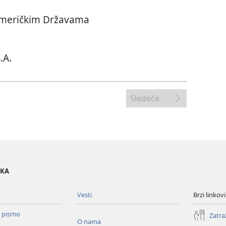
Američkim Državama
.A.
Sledeće
OKA
Vesti
Brzi linkovi
o pismo
Zatra
O nama