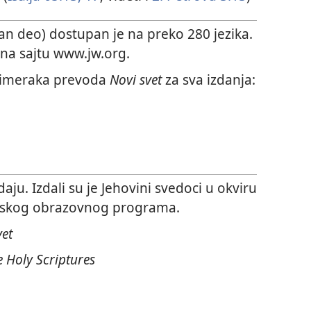
edan deo) dostupan je na preko 280 jezika.
e na sajtu www.jw.org.
rimeraka prevoda
Novi svet
za sva izdanja:
aju. Izdali su je Jehovini svedoci u okviru
jskog obrazovnog programa.
vet
 Holy Scriptures