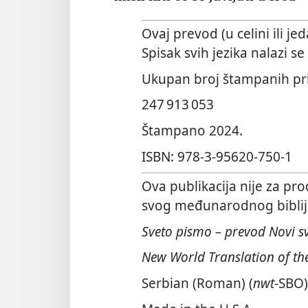
Ovaj prevod (u celini ili j
Spisak svih jezika nalazi s
Ukupan broj štampanih p
247 913 053
Štampano 2024.
ISBN: 978-3-95620-750-1
Ova publikacija nije za prod
svog međunarodnog bibli
Sveto pismo – prevod Novi s
New World Translation of the
Serbian (Roman) (
nwt
-SBO)