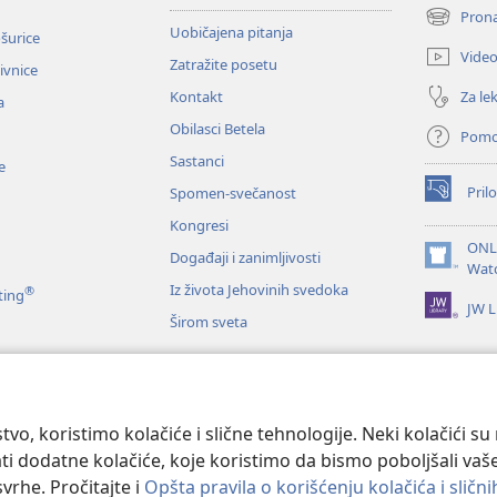
Prona
(otvara
Uobičajena pitanja
ošurice
novi
Vide
Zatražite posetu
prozor)
zivnice
Za lek
Kontakt
a
Obilasci Betela
Pom
Sastanci
e
Prilo
Spomen-svečanost
(otvara
novi
Kongresi
prozor)
ONL
Događaji i zanimljivosti
(otvara
Wat
novi
Iz života Jehovinih svedoka
®
ting
JW L
prozor)
Širom sveta
e
anje Svetog pisma
tvo, koristimo kolačiće i slične tehnologije. Neki kolačići s
ati dodatne kolačiće, koje koristimo da bismo poboljšali vaše
svrhe. Pročitajte i
Opšta pravila o korišćenju kolačića i sličn