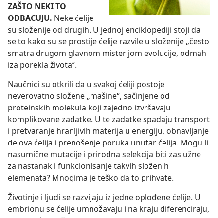
ZAŠTO NEKI TO
ODBACUJU.
Neke ćelije
su složenije od drugih. U jednoj enciklopediji stoji da
se to kako su se prostije ćelije razvile u složenije „često
smatra drugom glavnom misterijom evolucije, odmah
iza porekla života“.
Naučnici su otkrili da u svakoj ćeliji postoje
neverovatno složene „mašine“, sačinjene od
proteinskih molekula koji zajedno izvršavaju
komplikovane zadatke. U te zadatke spadaju transport
i pretvaranje hranljivih materija u energiju, obnavljanje
delova ćelija i prenošenje poruka unutar ćelija. Mogu li
nasumične mutacije i prirodna selekcija biti zaslužne
za nastanak i funkcionisanje takvih složenih
elemenata? Mnogima je teško da to prihvate.
Životinje i ljudi se razvijaju iz jedne oplođene ćelije. U
embrionu se ćelije umnožavaju i na kraju diferenciraju,