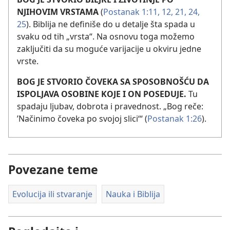
NJIHOVIM VRSTAMA
(
Postanak 1:11, 12,
21,
24,
25
). Biblija ne definiše do u detalje šta spada u
svaku od tih „vrsta“. Na osnovu toga možemo
zaključiti da su moguće varijacije u okviru jedne
vrste.
BOG JE STVORIO ČOVEKA SA SPOSOBNOŠĆU DA
ISPOLJAVA OSOBINE KOJE I ON POSEDUJE.
Tu
spadaju ljubav, dobrota i pravednost. „Bog reče:
’Načinimo čoveka po svojoj slici‘“ (
Postanak 1:26
).
Povezane teme
Evolucija ili stvaranje
Nauka i Biblija