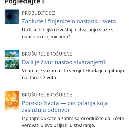
Pogledajte i
PROBUDITE SE!
Zablude i činjenice o nastanku sveta
Da li se biblijski izveštaj o stvaranju slaže s
naučnim činjenicama?
BROŠURE I BROŠURICE
Da li je život nastao stvaranjem?
Veoma je važno u šta verujete kada je u pitanju
nastanak života.
BROŠURE I BROŠURICE
Poreklo života — pet pitanja koja
zaslužuju odgovor
Ispitajte dokaze a zatim sami odlučite da li ćete
verovati u evoluciju ili u stvaranje.