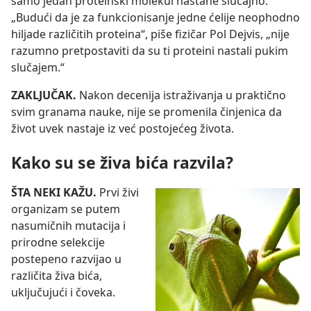
samo jedan proteinski molekul nastane slučajno.
„Budući da je za funkcionisanje jedne ćelije neophodno
hiljade različitih proteina“, piše fizičar Pol Dejvis, „nije
razumno pretpostaviti da su ti proteini nastali pukim
slučajem.“
ZAKLJUČAK.
Nakon decenija istraživanja u praktično
svim granama nauke, nije se promenila činjenica da
život uvek nastaje iz već postojećeg života.
Kako su se živa bića razvila?
ŠTA NEKI KAŽU.
Prvi živi
organizam se putem
nasumičnih mutacija i
prirodne selekcije
postepeno razvijao u
različita živa bića,
uključujući i čoveka.