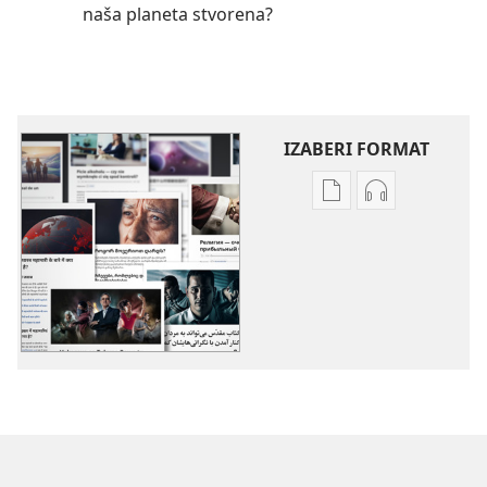
naša planeta stvorena?
IZABERI FORMAT
Formati
Formati
za
za
preuzimanje
preuzimanje
elektronskih
audio-
publikacija
sadržaja
Razne
Razne
teme
teme