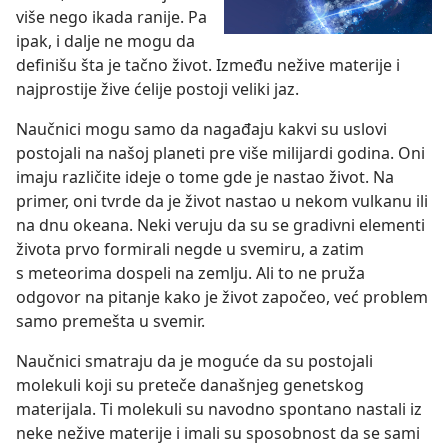
više nego ikada ranije. Pa
ipak, i dalje ne mogu da
definišu šta je tačno život. Između nežive materije i
najprostije žive ćelije postoji veliki jaz.
Naučnici mogu samo da nagađaju kakvi su uslovi
postojali na našoj planeti pre više milijardi godina. Oni
imaju različite ideje o tome gde je nastao život. Na
primer, oni tvrde da je život nastao u nekom vulkanu ili
na dnu okeana. Neki veruju da su se gradivni elementi
života prvo formirali negde u svemiru, a zatim
s meteorima dospeli na zemlju. Ali to ne pruža
odgovor na pitanje kako je život započeo, već problem
samo premešta u svemir.
Naučnici smatraju da je moguće da su postojali
molekuli koji su preteče današnjeg genetskog
materijala. Ti molekuli su navodno spontano nastali iz
neke nežive materije i imali su sposobnost da se sami