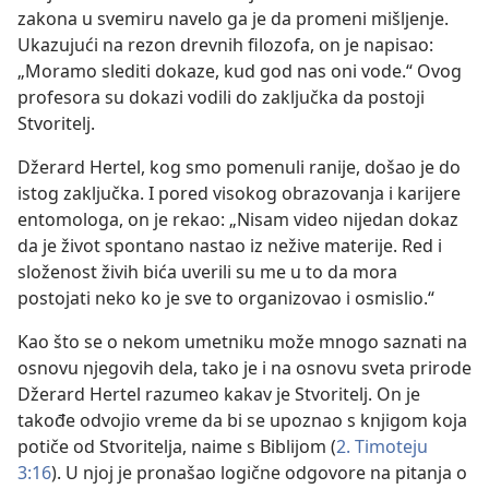
zakona u svemiru navelo ga je da promeni mišljenje.
Ukazujući na rezon drevnih filozofa, on je napisao:
„Moramo slediti dokaze, kud god nas oni vode.“ Ovog
profesora su dokazi vodili do zaključka da postoji
Stvoritelj.
Džerard Hertel, kog smo pomenuli ranije, došao je do
istog zaključka. I pored visokog obrazovanja i karijere
entomologa, on je rekao: „Nisam video nijedan dokaz
da je život spontano nastao iz nežive materije. Red i
složenost živih bića uverili su me u to da mora
postojati neko ko je sve to organizovao i osmislio.“
Kao što se o nekom umetniku može mnogo saznati na
osnovu njegovih dela, tako je i na osnovu sveta prirode
Džerard Hertel razumeo kakav je Stvoritelj. On je
takođe odvojio vreme da bi se upoznao s knjigom koja
potiče od Stvoritelja, naime s Biblijom (
2. Timoteju
3:16
). U njoj je pronašao logične odgovore na pitanja o