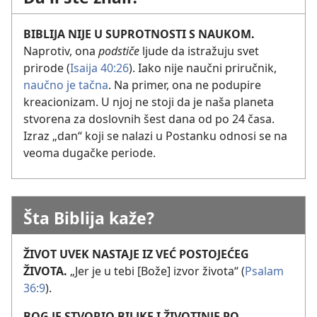
BIBLIJA NIJE U SUPROTNOSTI S NAUKOM.
Naprotiv, ona
podstiče
ljude da istražuju svet
prirode (
Isaija 40:26
). Iako nije naučni priručnik,
naučno je tačna
. Na primer, ona ne podupire
kreacionizam. U njoj ne stoji da je naša planeta
stvorena za doslovnih šest dana od po 24 časa.
Izraz „dan“ koji se nalazi u Postanku odnosi se na
veoma dugačke periode.
Šta Biblija kaže?
ŽIVOT UVEK NASTAJE IZ VEĆ POSTOJEĆEG
ŽIVOTA.
„Jer je u tebi [Bože] izvor života“ (
Psalam
36:9
).
BOG JE STVORIO BILJKE I ŽIVOTINJE PO