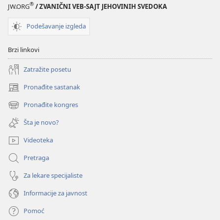
®
JW.ORG
/ ZVANIČNI VEB-SAJT JEHOVINIH SVEDOKA
Podešavanje izgleda
Brzi linkovi
Zatražite posetu
Pronađite sastanak
(otvara
novi
Pronađite kongres
(otvara
prozor)
novi
Šta je novo?
prozor)
Videoteka
Pretraga
Za lekare specijaliste
Informacije za javnost
Pomoć