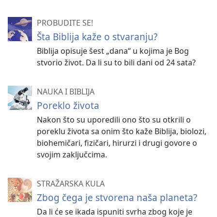
PROBUDITE SE!
Šta Biblija kaže o stvaranju?
Biblija opisuje šest „dana“ u kojima je Bog
stvorio život. Da li su to bili dani od 24 sata?
NAUKA I BIBLIJA
Poreklo života
Nakon što su uporedili ono što su otkrili o
poreklu života sa onim što kaže Biblija, biolozi,
biohemičari, fizičari, hirurzi i drugi govore o
svojim zaključcima.
STRAŽARSKA KULA
Zbog čega je stvorena naša planeta?
Da li će se ikada ispuniti svrha zbog koje je