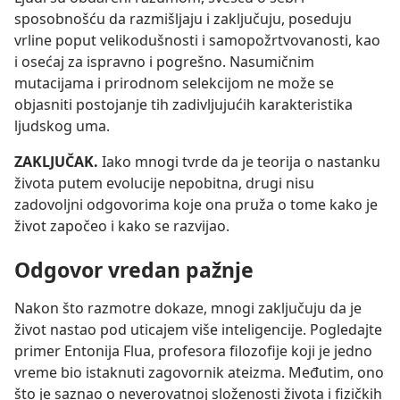
sposobnošću da razmišljaju i zaključuju, poseduju
vrline poput velikodušnosti i samopožrtvovanosti, kao
i osećaj za ispravno i pogrešno. Nasumičnim
mutacijama i prirodnom selekcijom ne može se
objasniti postojanje tih zadivljujućih karakteristika
ljudskog uma.
ZAKLJUČAK.
Iako mnogi tvrde da je teorija o nastanku
života putem evolucije nepobitna, drugi nisu
zadovoljni odgovorima koje ona pruža o tome kako je
život započeo i kako se razvijao.
Odgovor vredan pažnje
Nakon što razmotre dokaze, mnogi zaključuju da je
život nastao pod uticajem više inteligencije. Pogledajte
primer Entonija Flua, profesora filozofije koji je jedno
vreme bio istaknuti zagovornik ateizma. Međutim, ono
što je saznao o neverovatnoj složenosti života i fizičkih