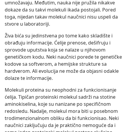
umnožavaju. Međutim, nauka nije pružila nikakve
dokaze da su takvi molekuli ikada postojali. Pored
toga, nijedan takav molekul naučnici nisu uspeli da
stvore u laboratoriji.
Živa bića su jedinstvena po tome kako skladište i
obrađuju informacije. Ćelije prenose, dešifruju i
sprovode uputstva koja se nalaze u njihovom
genetičkom kodu. Neki naučnici porede te genetičke
kodove sa softverom, a hemijske strukture sa
hardverom. Ali evolucija ne može da objasni odakle
dolaze te informacije.
Molekuli proteina su neophodni za funkcionisanje
ćelija. Tipičan proteinski molekul sadrži na stotine
aminokiselina, koje su nanizane po specifičnom
redosledu. Nadalje, molekul mora biti u posebnom
trodimenzionalnom obliku da bi funkcionisao. Neki
naučnici zaključuju da je praktično nemoguće da i