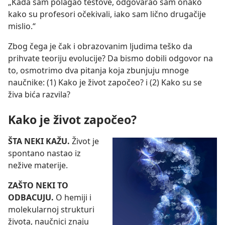
„Kada sam polagao testove, odgovarao sam onako
kako su profesori očekivali, iako sam lično drugačije
mislio.“
Zbog čega je čak i obrazovanim ljudima teško da
prihvate teoriju evolucije? Da bismo dobili odgovor na
to, osmotrimo dva pitanja koja zbunjuju mnoge
naučnike: (1) Kako je život započeo? i (2) Kako su se
živa bića razvila?
Kako je život započeo?
ŠTA NEKI KAŽU.
Život je
spontano nastao iz
nežive materije.
ZAŠTO NEKI TO
ODBACUJU.
O hemiji i
molekularnoj strukturi
života, naučnici znaju