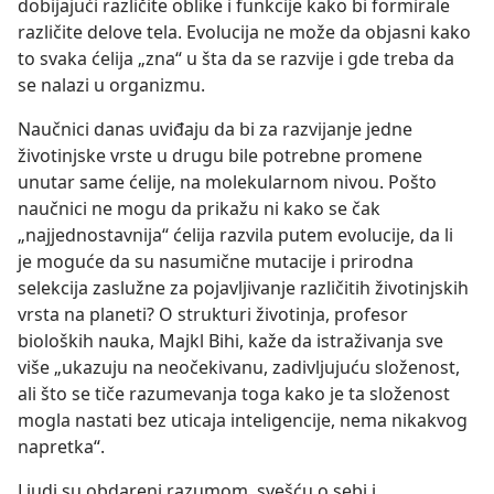
dobijajući različite oblike i funkcije kako bi formirale
različite delove tela. Evolucija ne može da objasni kako
to svaka ćelija „zna“ u šta da se razvije i gde treba da
se nalazi u organizmu.
Naučnici danas uviđaju da bi za razvijanje jedne
životinjske vrste u drugu bile potrebne promene
unutar same ćelije, na molekularnom nivou. Pošto
naučnici ne mogu da prikažu ni kako se čak
„najjednostavnija“ ćelija razvila putem evolucije, da li
je moguće da su nasumične mutacije i prirodna
selekcija zaslužne za pojavljivanje različitih životinjskih
vrsta na planeti? O strukturi životinja, profesor
bioloških nauka, Majkl Bihi, kaže da istraživanja sve
više „ukazuju na neočekivanu, zadivljujuću složenost,
ali što se tiče razumevanja toga kako je ta složenost
mogla nastati bez uticaja inteligencije, nema nikakvog
napretka“.
Ljudi su obdareni razumom, svešću o sebi i