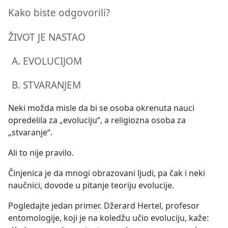
Kako biste odgovorili?
ŽIVOT JE NASTAO
EVOLUCIJOM
STVARANJEM
Neki možda misle da bi se osoba okrenuta nauci
opredelila za „evoluciju“, a religiozna osoba za
„stvaranje“.
Ali to nije pravilo.
Činjenica je da mnogi obrazovani ljudi, pa čak i neki
naučnici, dovode u pitanje teoriju evolucije.
Pogledajte jedan primer. Džerard Hertel, profesor
entomologije, koji je na koledžu učio evoluciju, kaže: