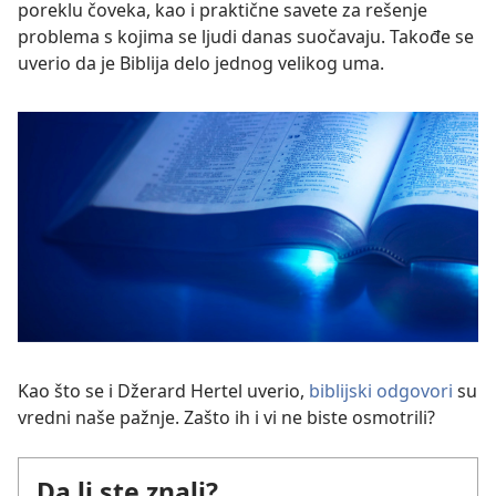
poreklu čoveka, kao i praktične savete za rešenje
problema s kojima se ljudi danas suočavaju. Takođe se
uverio da je Biblija delo jednog velikog uma.
Kao što se i Džerard Hertel uverio,
biblijski odgovori
su
vredni naše pažnje. Zašto ih i vi ne biste osmotrili?
Da li ste znali?