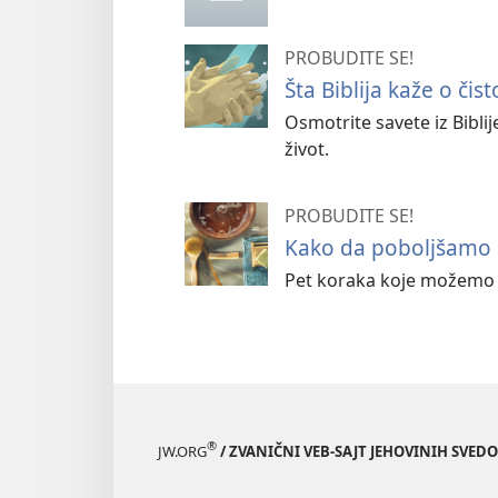
PROBUDITE SE!
Šta Biblija kaže o čist
Osmotrite savete iz Biblij
život.
PROBUDITE SE!
Kako da poboljšamo s
Pet koraka koje možemo p
®
JW.ORG
/ ZVANIČNI VEB-SAJT JEHOVINIH SVED