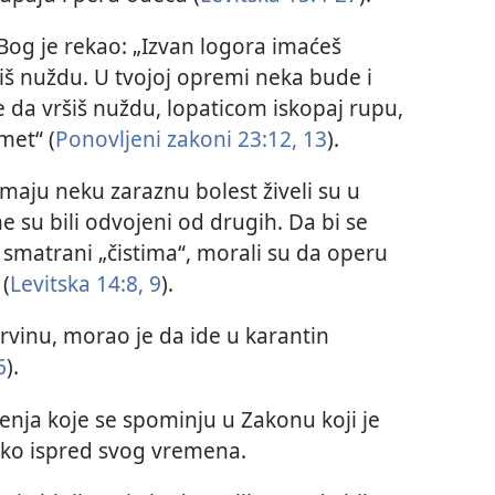
 Bog je rekao: „Izvan logora imaćeš
šiš nuždu. U tvojoj opremi neka bude i
e da vršiš nuždu, lopaticom iskopaj rupu,
met“ (
Ponovljeni zakoni 23:12, 13
).
imaju neku zaraznu bolest živeli su u
e su bili odvojeni od drugih. Da bi se
li smatrani „čistima“, morali su da operu
(
Levitska 14:8, 9
).
strvinu, morao je da ide u karantin
6
).
nja koje se spominju u Zakonu koji je
eko ispred svog vremena.