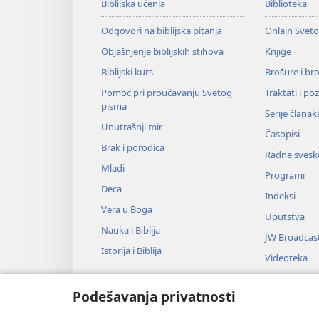
Biblijska učenja
Biblioteka
Odgovori na biblijska pitanja
Onlajn Svet
Objašnjenje biblijskih stihova
Knjige
Biblijski kurs
Brošure i br
Pomoć pri proučavanju Svetog
Traktati i po
pisma
Serije članak
Unutrašnji mir
Časopisi
Brak i porodica
Radne svesk
Mladi
Programi
Deca
Indeksi
Vera u Boga
Uputstva
Nauka i Biblija
JW Broadcas
Istorija i Biblija
Videoteka
Muzika
Podešavanja privatnosti
Audio-dram