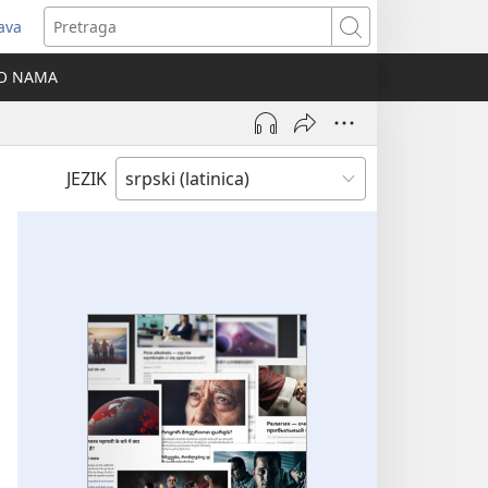
java
tvara
Pretraga
vi
O NAMA
ozor)
JEZIK