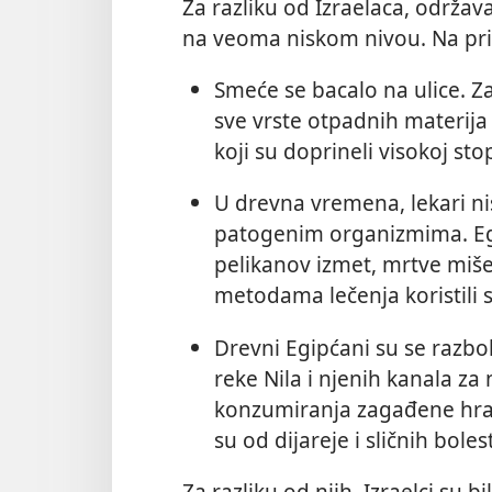
Za razliku od Izraelaca, održav
na veoma niskom nivou. Na pr
Smeće se bacalo na ulice. 
sve vrste otpadnih materija 
koji su doprineli visokoj sto
U drevna vremena, lekari nis
patogenim organizmima. Egip
pelikanov izmet, mrtve miše
metodama lečenja koristili su 
Drevni Egipćani su se razbo
reke Nila i njenih kanala za
konzumiranja zagađene hra
su od dijareje i sličnih bolest
Za razliku od njih, Izraelci su bi