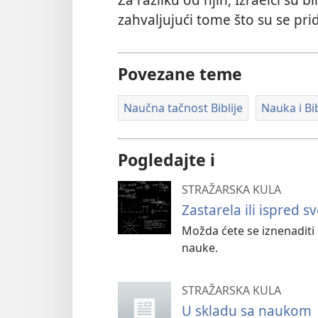
zahvaljujući tome što su se pri
Povezane teme
Naučna tačnost Biblije
Nauka i Bib
Pogledajte i
STRAŽARSKA KULA
Zastarela ili ispred 
Možda ćete se iznenaditi k
nauke.
STRAŽARSKA KULA
U skladu sa naukom