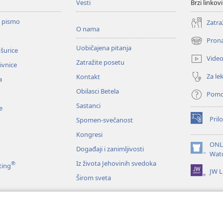
Vesti
Brzi linkovi
o pismo
Zatra
O nama
Prona
(otvara
Uobičajena pitanja
ošurice
novi
Vide
Zatražite posetu
prozor)
zivnice
Za lek
Kontakt
a
Obilasci Betela
Pom
Sastanci
e
Prilo
Spomen-svečanost
(otvara
novi
Kongresi
prozor)
ONL
Događaji i zanimljivosti
(otvara
Wat
novi
Iz života Jehovinih svedoka
®
ting
JW L
prozor)
Širom sveta
e