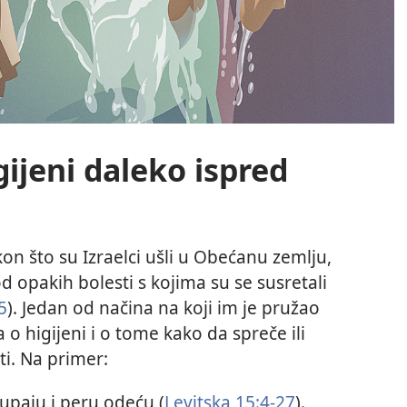
gijeni daleko ispred
n što su Izraelci ušli u Obećanu zemlju,
 od opakih bolesti s kojima su se susretali
5
). Jedan od načina na koji im je pružao
a o higijeni i o tome kako da spreče ili
ti. Na primer:
upaju i peru odeću (
Levitska 15:4-27
).