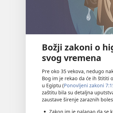
Božji zakoni o hi
svog vremena
Pre oko 35 vekova, nedugo nako
Bog im je rekao da će ih štititi
u Egiptu (
Ponovljeni zakoni 7:1
zaštitu bila su detaljna uputstv
zaustave širenje zaraznih boles
Zakon im je nalagao da se k