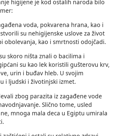
anje higijene je kod ostalih naroda bilo
imer:
Zagađena voda, pokvarena hrana, kao i
stvorili su nehigijenske uslove za život
pi obolevanja, kao i smrtnosti odojčadi.
u skoro ništa znali o bacilima i
ćani su kao lek koristili gušterovu krv,
ve, urin i buđav hleb. U svojim
i ljudski i životinjski izmet.
levali zbog parazita iz zagađene vode
 navodnjavanje. Slično tome, usled
ne, mnoga mala deca u Egiptu umirala
i.
li zaštićeni i ostali su relativno zdravi