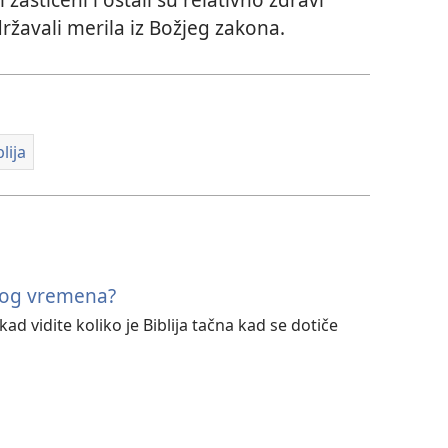
državali merila iz Božjeg zakona.
lija
svog vremena?
ad vidite koliko je Biblija tačna kad se dotiče