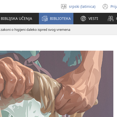
srpski (latinica)
Pri
Izaberi
(o
jezik
no
BIBLIJSKA UČENJA
BIBLIOTEKA
VESTI
pr
i zakoni o higijeni daleko ispred svog vremena