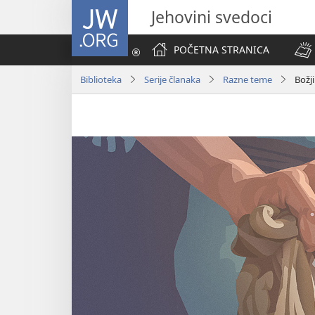
JW.ORG
Jehovini svedoci
POČETNA STRANICA
Biblioteka
Serije članaka
Razne teme
Božj