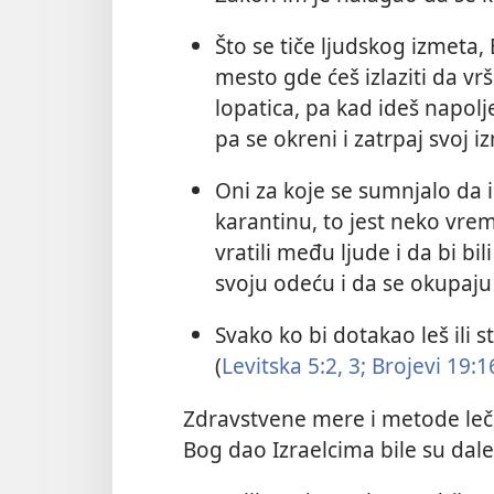
Što se tiče ljudskog izmeta,
mesto gde ćeš izlaziti da vr
lopatica, pa kad ideš napolj
pa se okreni i zatrpaj svoj iz
Oni za koje se sumnjalo da 
karantinu, to jest neko vrem
vratili među ljude i da bi bi
svoju odeću i da se okupaju 
Svako ko bi dotakao leš ili 
(
Levitska 5:2, 3;
Brojevi 19:1
Zdravstvene mere i metode leče
Bog dao Izraelcima bile su dal