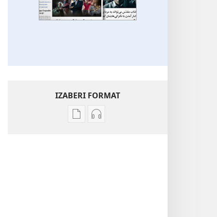
IZABERI FORMAT
Formati
Formati
za
za
preuzimanje
preuzimanje
elektronskih
audio-
publikacija
sadržaja
Razne
Razne
teme
teme