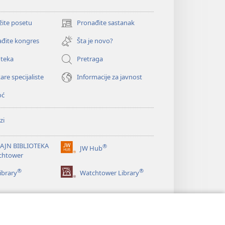
žite posetu
Pronađite sastanak
(otvara
novi
đite kongres
Šta je novo?
prozor)
oteka
Pretraga
are specijaliste
Informacije za javnost
oć
zi
AJN BIBLIOTEKA
®
JW Hub
(otvara
chtower
novi
®
®
prozor)
ibrary
Watchtower Library