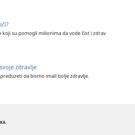
oći?
e koji su pomogli milionima da vode čist i zdrav
voje zdravlje
reduzeti da bismo imali bolje zdravlje.
OKA