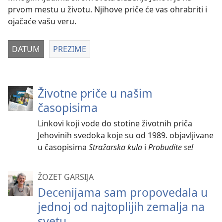
prvom mestu u životu. Njihove priče će vas ohrabriti i
ojačaće vašu veru.
DATUM
PREZIME
Životne priče u našim
časopisima
Linkovi koji vode do stotine životnih priča
Jehovinih svedoka koje su od 1989. objavljivane
u časopisima
Stražarska kula
i
Probudite se!
ŽOZET GARSIJA
Decenijama sam propovedala u
jednoj od najtoplijih zemalja na
svetu