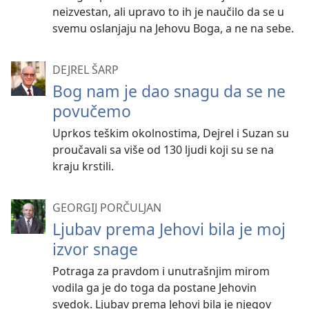
neizvestan, ali upravo to ih je naučilo da se u
svemu oslanjaju na Jehovu Boga, a ne na sebe.
DEJREL ŠARP
Bog nam je dao snagu da se ne
povučemo
Uprkos teškim okolnostima, Dejrel i Suzan su
proučavali sa više od 130 ljudi koji su se na
kraju krstili.
GEORGIJ PORČULJAN
Ljubav prema Jehovi bila je moj
izvor snage
Potraga za pravdom i unutrašnjim mirom
vodila ga je do toga da postane Jehovin
svedok. Ljubav prema Jehovi bila je njegov