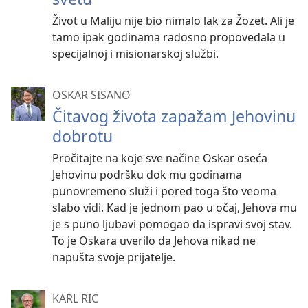
Život u Maliju nije bio nimalo lak za Žozet. Ali je
tamo ipak godinama radosno propovedala u
specijalnoj i misionarskoj službi.
OSKAR SISANO
Čitavog života zapažam Jehovinu
dobrotu
Pročitajte na koje sve načine Oskar oseća
Jehovinu podršku dok mu godinama
punovremeno služi i pored toga što veoma
slabo vidi. Kad je jednom pao u očaj, Jehova mu
je s puno ljubavi pomogao da ispravi svoj stav.
To je Oskara uverilo da Jehova nikad ne
napušta svoje prijatelje.
KARL RIC