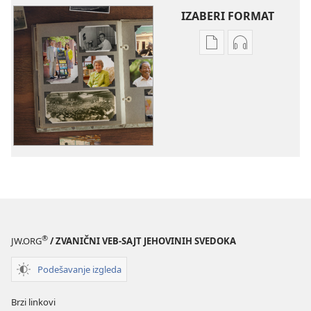
IZABERI FORMAT
Formati
Formati
za
za
preuzimanje
preuzimanje
elektronskih
audio-
publikacija
sadržaja
Životne
Životne
priče
priče
Jehovinih
Jehovinih
svedoka
svedoka
®
JW.ORG
/ ZVANIČNI VEB-SAJT JEHOVINIH SVEDOKA
Podešavanje izgleda
Brzi linkovi