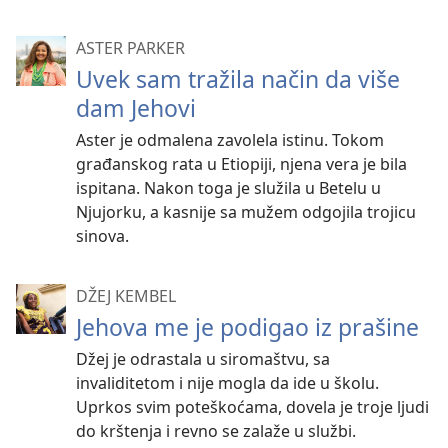
ASTER PARKER
Uvek sam tražila način da više
dam Jehovi
Aster je odmalena zavolela istinu. Tokom
građanskog rata u Etiopiji, njena vera je bila
ispitana. Nakon toga je služila u Betelu u
Njujorku, a kasnije sa mužem odgojila trojicu
sinova.
DŽEJ KEMBEL
Jehova me je podigao iz prašine
Džej je odrastala u siromaštvu, sa
invaliditetom i nije mogla da ide u školu.
Uprkos svim poteškoćama, dovela je troje ljudi
do krštenja i revno se zalaže u službi.