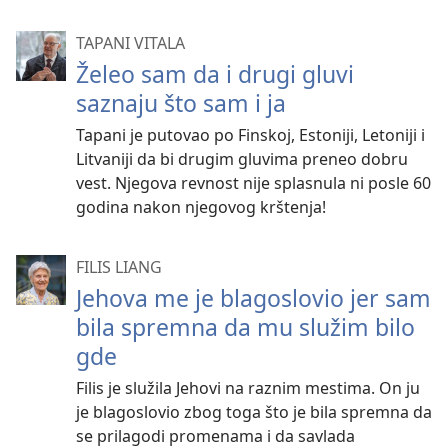
TAPANI VITALA
Želeo sam da i drugi gluvi
saznaju što sam i ja
Tapani je putovao po Finskoj, Estoniji, Letoniji i
Litvaniji da bi drugim gluvima preneo dobru
vest. Njegova revnost nije splasnula ni posle 60
godina nakon njegovog krštenja!
FILIS LIANG
Jehova me je blagoslovio jer sam
bila spremna da mu služim bilo
gde
Filis je služila Jehovi na raznim mestima. On ju
je blagoslovio zbog toga što je bila spremna da
se prilagodi promenama i da savlada