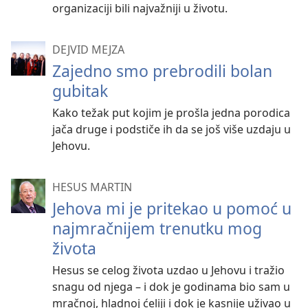
organizaciji bili najvažniji u životu.
DEJVID MEJZA
Zajedno smo prebrodili bolan
gubitak
Kako težak put kojim je prošla jedna porodica
jača druge i podstiče ih da se još više uzdaju u
Jehovu.
HESUS MARTIN
Jehova mi je pritekao u pomoć u
najmračnijem trenutku mog
života
Hesus se celog života uzdao u Jehovu i tražio
snagu od njega – i dok je godinama bio sam u
mračnoj, hladnoj ćeliji i dok je kasnije uživao u