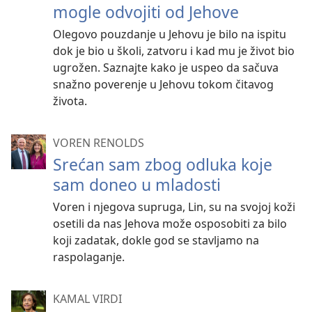
mogle odvojiti od Jehove
Olegovo pouzdanje u Jehovu je bilo na ispitu
dok je bio u školi, zatvoru i kad mu je život bio
ugrožen. Saznajte kako je uspeo da sačuva
snažno poverenje u Jehovu tokom čitavog
života.
VOREN RENOLDS
Srećan sam zbog odluka koje
sam doneo u mladosti
Voren i njegova supruga, Lin, su na svojoj koži
osetili da nas Jehova može osposobiti za bilo
koji zadatak, dokle god se stavljamo na
raspolaganje.
KAMAL VIRDI