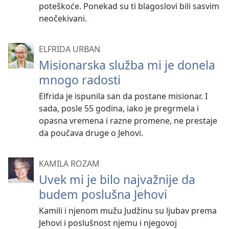
poteškoće. Ponekad su ti blagoslovi bili sasvim
neočekivani.
ELFRIDA URBAN
Misionarska služba mi je donela
mnogo radosti
Elfrida je ispunila san da postane misionar. I
sada, posle 55 godina, iako je pregrmela i
opasna vremena i razne promene, ne prestaje
da poučava druge o Jehovi.
KAMILA ROZAM
Uvek mi je bilo najvažnije da
budem poslušna Jehovi
Kamili i njenom mužu Judžinu su ljubav prema
Jehovi i poslušnost njemu i njegovoj