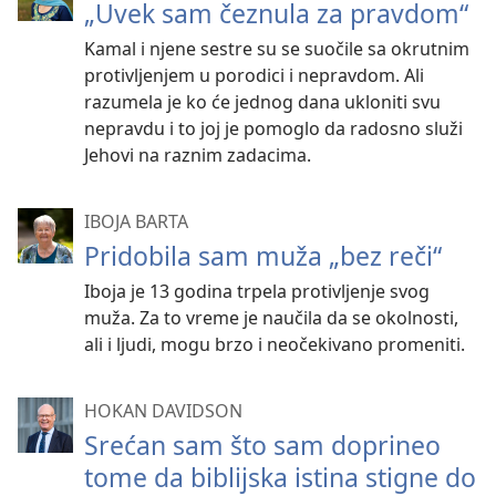
„Uvek sam čeznula za pravdom“
Kamal i njene sestre su se suočile sa okrutnim
protivljenjem u porodici i nepravdom. Ali
razumela je ko će jednog dana ukloniti svu
nepravdu i to joj je pomoglo da radosno služi
Jehovi na raznim zadacima.
IBOJA BARTA
Pridobila sam muža „bez reči“
Iboja je 13 godina trpela protivljenje svog
muža. Za to vreme je naučila da se okolnosti,
ali i ljudi, mogu brzo i neočekivano promeniti.
HOKAN DAVIDSON
Srećan sam što sam doprineo
tome da biblijska istina stigne do