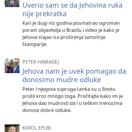
Uverio sam se da Jehovina ruka
nije prekratka
Karl je dugi niz godina posmatrao ogroman
porast objavitelja u Brazilu i video je kako je
Jehova stajao iza proširenja tamošnje
štamparije.
PETER HAMADEJ
Jehova nam je uvek pomagao da
donosimo mudre odluke
Peter i njegova supruga Lenka su u životu
prošli kroz mnogo toga. Pročitajte kako im je
Jehova dao mudrosti da i u teškim trenucima
donose dobre odluke.
KEROL EPLBI