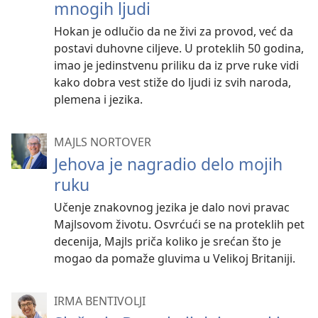
mnogih ljudi
Hokan je odlučio da ne živi za provod, već da
postavi duhovne ciljeve. U proteklih 50 godina,
imao je jedinstvenu priliku da iz prve ruke vidi
kako dobra vest stiže do ljudi iz svih naroda,
plemena i jezika.
MAJLS NORTOVER
Jehova je nagradio delo mojih
ruku
Učenje znakovnog jezika je dalo novi pravac
Majlsovom životu. Osvrćući se na proteklih pet
decenija, Majls priča koliko je srećan što je
mogao da pomaže gluvima u Velikoj Britaniji.
IRMA BENTIVOLJI