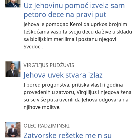
Uz Jehovinu pomoć izvela sam
petoro dece na pravi put
Jehova je pomogao Kerol da uprkos brojnim
teškoćama vaspita svoju decu da žive u skladu
sa biblijskim merilima i postanu njegovi
Svedoci.
VIRGILIJUS PUDŽUVIS
Jehova uvek stvara izlaz
I pored progonstva, pritiska vlasti i godina
provedenih u zatvoru, Virgilijus i njegova žena
su se više puta uverili da Jehova odgovara na
njihove molitve.
OLEG RADZIMINSKI
Zatvorske rešetke me nisu