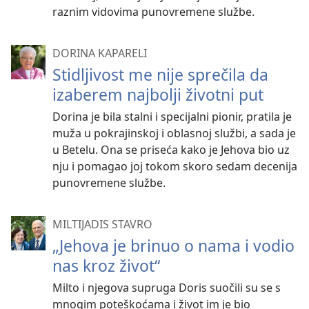
raznim vidovima punovremene službe.
DORINA KAPARELI
Stidljivost me nije sprečila da
izaberem najbolji životni put
Dorina je bila stalni i specijalni pionir, pratila je
muža u pokrajinskoj i oblasnoj službi, a sada je
u Betelu. Ona se priseća kako je Jehova bio uz
nju i pomagao joj tokom skoro sedam decenija
punovremene službe.
MILTIJADIS STAVRO
„Jehova je brinuo o nama i vodio
nas kroz život“
Milto i njegova supruga Doris suočili su se s
mnogim poteškoćama i život im je bio