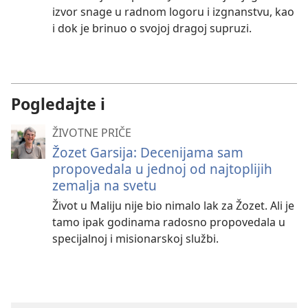
izvor snage u radnom logoru i izgnanstvu, kao
i dok je brinuo o svojoj dragoj supruzi.
Pogledajte i
ŽIVOTNE PRIČE
Žozet Garsija: Decenijama sam
propovedala u jednoj od najtoplijih
zemalja na svetu
Život u Maliju nije bio nimalo lak za Žozet. Ali je
tamo ipak godinama radosno propovedala u
specijalnoj i misionarskoj službi.