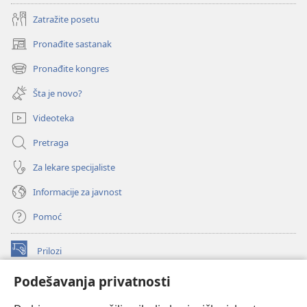
Zatražite posetu
Pronađite sastanak
(otvara
novi
Pronađite kongres
(otvara
prozor)
novi
Šta je novo?
prozor)
Videoteka
Pretraga
Za lekare specijaliste
Informacije za javnost
Pomoć
Prilozi
(otvara
novi
Podešavanja privatnosti
prozor)
ONLAJN BIBLIOTEKA Watchtower
(otvara