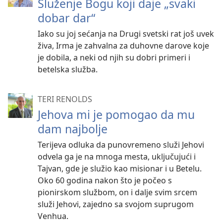
Služenje Bogu koji daje „svaki
dobar dar“
Iako su joj sećanja na Drugi svetski rat još uvek
živa, Irma je zahvalna za duhovne darove koje
je dobila, a neki od njih su dobri primeri i
betelska služba.
TERI RENOLDS
Jehova mi je pomogao da mu
dam najbolje
Terijeva odluka da punovremeno služi Jehovi
odvela ga je na mnoga mesta, uključujući i
Tajvan, gde je služio kao misionar i u Betelu.
Oko 60 godina nakon što je počeo s
pionirskom službom, on i dalje svim srcem
služi Jehovi, zajedno sa svojom suprugom
Venhua.