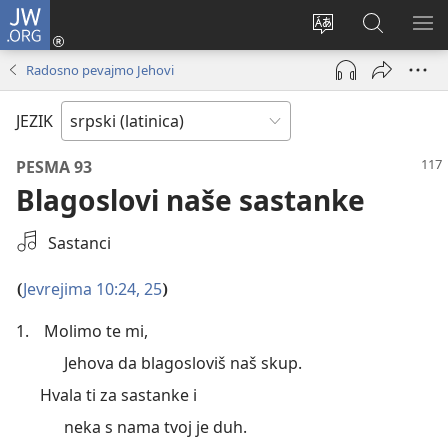
JW.ORG
Prijava
(otvara
Promeni
Pretraga
PRI
novi
jezik
sajta
ME
Radosno pevajmo Jehovi
prozor)
sajta
JW.ORG
JEZIK
PESMA 93
Blagoslovi naše sastanke
Izaberi
Sastanci
audio-
snimak
Jevrejima 10:24, 25
(
)
1.
Molimo te mi,
Jehova da blagosloviš naš skup.
Hvala ti za sastanke i
neka s nama tvoj je duh.