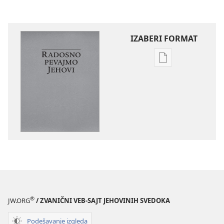
IZABERI FORMAT
Formati
za
preuzimanje
elektronskih
publikacija
Radosno
pevajmo
Jehovi
®
JW.ORG
/ ZVANIČNI VEB-SAJT JEHOVINIH SVEDOKA
Podešavanje izgleda