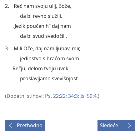
2.
Reč nam svoju ulij, Bože,
da bi revno služili.
„Jezik poučenih“ daj nam
da bi svud svedočili.
3.
Mili Oče, daj nam ljubav, mir,
jedinstvo s braćom svom.
Rečju, delom tvoju uvek
proslavljamo svevišnjost.
(Dodatni stihovi:
Ps. 22:22;
34:3;
Is. 50:4
.)
Prethodno
Sledeće