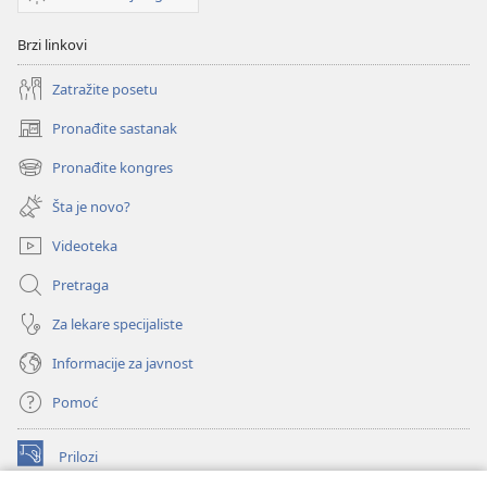
Brzi linkovi
Zatražite posetu
Pronađite sastanak
(otvara
novi
Pronađite kongres
(otvara
prozor)
novi
Šta je novo?
prozor)
Videoteka
Pretraga
Za lekare specijaliste
Informacije za javnost
Pomoć
Prilozi
(otvara
novi