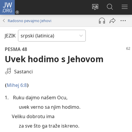
JW.ORG
Prijava
(otvara
Promeni
Pretraga
PRI
novi
jezik
sajta
ME
Radosno pevajmo Jehovi
prozor)
sajta
JW.ORG
JEZIK
PESMA 48
Uvek hodimo s Jehovom
Izaberi
Sastanci
audio-
snimak
Mihej 6:8
(
)
1.
Ruku dajmo našem Ocu,
uvek verno sa njim hodimo.
Veliku dobrotu ima
za sve što ga traže iskreno.