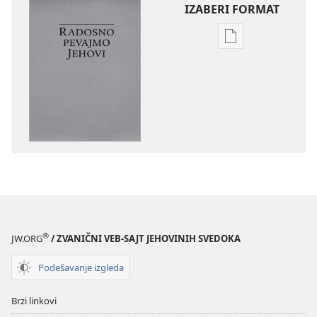
IZABERI FORMAT
Formati
za
preuzimanje
elektronskih
publikacija
Radosno
pevajmo
Jehovi
®
JW.ORG
/ ZVANIČNI VEB-SAJT JEHOVINIH SVEDOKA
Podešavanje izgleda
Brzi linkovi