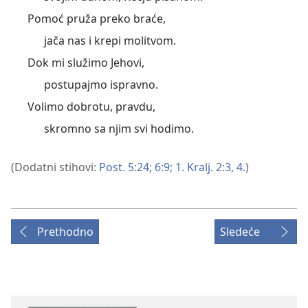
Pomoć pruža preko braće,
jača nas i krepi molitvom.
Dok mi služimo Jehovi,
postupajmo ispravno.
Volimo dobrotu, pravdu,
skromno sa njim svi hodimo.
(Dodatni stihovi:
Post. 5:24;
6:9;
1. Kralj. 2:3, 4
.)
Prethodno
Sledeće