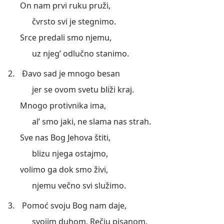
On nam prvi ruku pruži,
čvrsto svi je stegnimo.
Srce predali smo njemu,
uz njeg’ odlučno stanimo.
2.
Đavo sad je mnogo besan
jer se ovom svetu bliži kraj.
Mnogo protivnika ima,
al’ smo jaki, ne slama nas strah.
Sve nas Bog Jehova štiti,
blizu njega ostajmo,
volimo ga dok smo živi,
njemu večno svi služimo.
3.
Pomoć svoju Bog nam daje,
svojim duhom, Rečju pisanom.