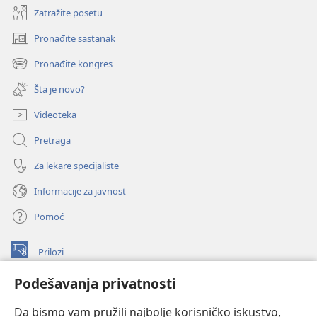
Zatražite posetu
Pronađite sastanak
(otvara
novi
Pronađite kongres
(otvara
prozor)
novi
Šta je novo?
prozor)
Videoteka
Pretraga
Za lekare specijaliste
Informacije za javnost
Pomoć
Prilozi
(otvara
novi
Podešavanja privatnosti
prozor)
ONLAJN BIBLIOTEKA Watchtower
(otvara
Da bismo vam pružili najbolje korisničko iskustvo,
novi