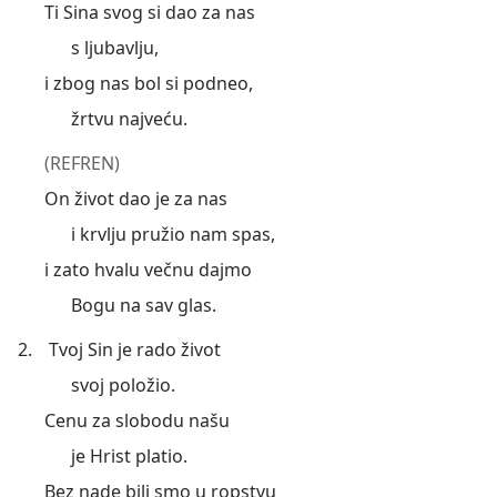
Ti Sina svog si dao za nas
s ljubavlju,
i zbog nas bol si podneo,
žrtvu najveću.
(REFREN)
On život dao je za nas
i krvlju pružio nam spas,
i zato hvalu večnu dajmo
Bogu na sav glas.
2.
Tvoj Sin je rado život
svoj položio.
Cenu za slobodu našu
je Hrist platio.
Bez nade bili smo u ropstvu