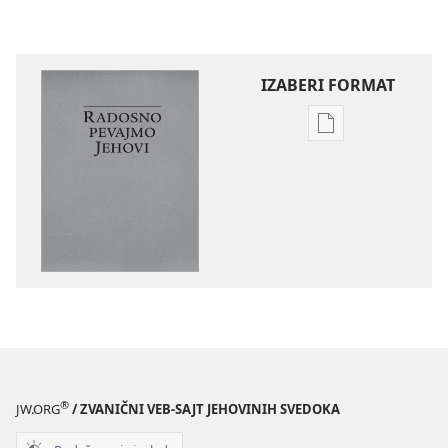
IZABERI FORMAT
Formati
za
preuzimanje
elektronskih
publikacija
Radosno
pevajmo
Jehovi
®
JW.ORG
/ ZVANIČNI VEB-SAJT JEHOVINIH SVEDOKA