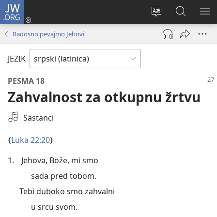
JW.ORG
Prijava
(otvara
Promeni
Pretraga
PRI
novi
jezik
sajta
ME
Radosno pevajmo Jehovi
prozor)
sajta
JW.ORG
JEZIK
PESMA 18
Zahvalnost za otkupnu žrtvu
Izaberi
Sastanci
audio-
snimak
Luka 22:20
(
)
1.
Jehova, Bože, mi smo
sada pred tobom.
Tebi duboko smo zahvalni
u srcu svom.