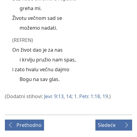
greha mi.
Životu večnom sad se
možemo nadati.
(REFREN)
On život dao je za nas
i krvlju pružio nam spas,
i zato hvalu večnu dajmo
Bogu na sav glas.
(Dodatni stihovi:
Jevr. 9:13, 14;
1. Petr. 1:18, 19
.)
Prethodno
Sledeće