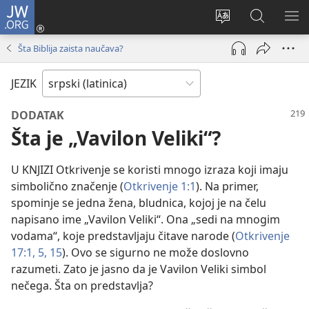
JW.ORG
Prijava
(otvara
Promeni
Pretraga
PRI
novi
jezik
sajta
ME
Šta Biblija zaista naučava?
prozor)
sajta
JW.ORG
JEZIK
DODATAK
Šta je „Vavilon Veliki“?
U KNJIZI Otkrivenje se koristi mnogo izraza koji imaju
simbolično značenje (
Otkrivenje 1:1
). Na primer,
spominje se jedna žena, bludnica, kojoj je na čelu
napisano ime „Vavilon Veliki“. Ona „sedi na mnogim
vodama“, koje predstavljaju čitave narode (
Otkrivenje
17:1,
5,
15
). Ovo se sigurno ne može doslovno
razumeti. Zato je jasno da je Vavilon Veliki simbol
nečega. Šta on predstavlja?