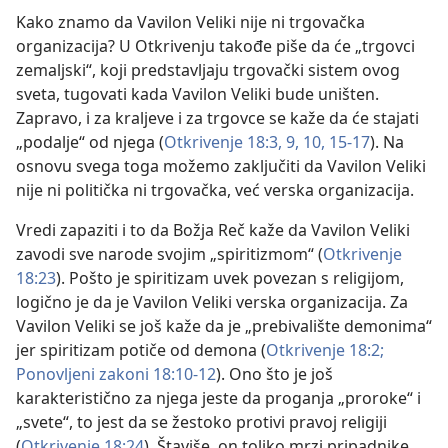
Kako znamo da Vavilon Veliki nije ni trgovačka
organizacija? U Otkrivenju takođe piše da će „trgovci
zemaljski“, koji predstavljaju trgovački sistem ovog
sveta, tugovati kada Vavilon Veliki bude uništen.
Zapravo, i za kraljeve i za trgovce se kaže da će stajati
„podalje“ od njega (
Otkrivenje 18:3,
9, 10,
15-17
). Na
osnovu svega toga možemo zaključiti da Vavilon Veliki
nije ni politička ni trgovačka, već verska organizacija.
Vredi zapaziti i to da Božja Reč kaže da Vavilon Veliki
zavodi sve narode svojim „spiritizmom“ (
Otkrivenje
18:23
). Pošto je spiritizam uvek povezan s religijom,
logično je da je Vavilon Veliki verska organizacija. Za
Vavilon Veliki se još kaže da je „prebivalište demonima“
jer spiritizam potiče od demona (
Otkrivenje 18:2;
Ponovljeni zakoni 18:10-12
). Ono što je još
karakteristično za njega jeste da proganja „proroke“ i
„svete“, to jest da se žestoko protivi pravoj religiji
(
Otkrivenje 18:24
). Štaviše, on toliko mrzi pripadnike