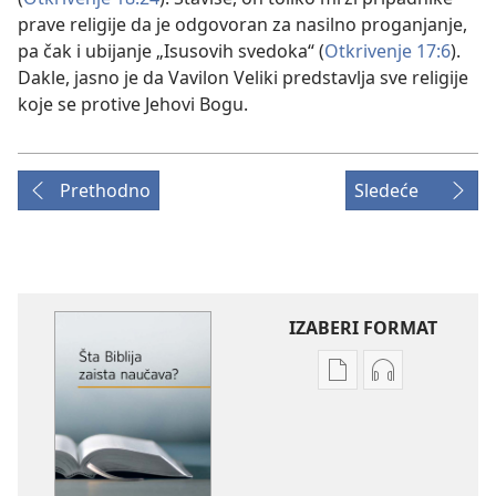
prave religije da je odgovoran za nasilno proganjanje,
pa čak i ubijanje „Isusovih svedoka“ (
Otkrivenje 17:6
).
Dakle, jasno je da Vavilon Veliki predstavlja sve religije
koje se protive Jehovi Bogu.
Prethodno
Sledeće
IZABERI FORMAT
Formati
Formati
za
za
preuzimanje
preuzimanje
elektronskih
audio-
publikacija
sadržaja