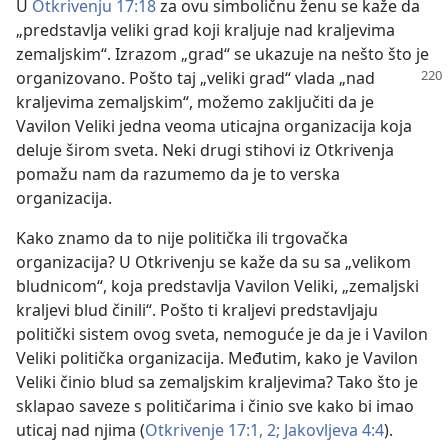
U
Otkrivenju 17:18
za ovu simboličnu ženu se kaže da
„predstavlja veliki grad koji kraljuje nad kraljevima
zemaljskim“. Izrazom „grad“ se ukazuje na nešto što je
organizovano. Pošto taj „veliki grad“ vlada „nad
kraljevima zemaljskim“, možemo zaključiti da je
Vavilon Veliki jedna veoma uticajna organizacija koja
deluje širom sveta. Neki drugi stihovi iz Otkrivenja
pomažu nam da razumemo da je to verska
organizacija.
Kako znamo da to nije politička ili trgovačka
organizacija? U Otkrivenju se kaže da su sa „velikom
bludnicom“, koja predstavlja Vavilon Veliki, „zemaljski
kraljevi blud činili“. Pošto ti kraljevi predstavljaju
politički sistem ovog sveta, nemoguće je da je i Vavilon
Veliki politička organizacija. Međutim, kako je Vavilon
Veliki činio blud sa zemaljskim kraljevima? Tako što je
sklapao saveze s političarima i činio sve kako bi imao
uticaj nad njima (
Otkrivenje 17:1, 2;
Jakovljeva 4:4
).