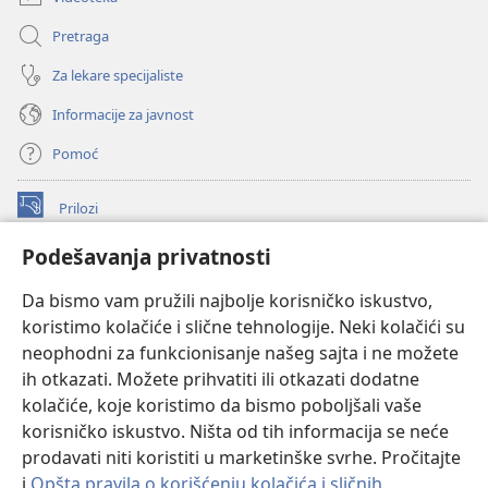
Pretraga
Za lekare specijaliste
Informacije za javnost
Pomoć
Prilozi
(otvara
novi
Podešavanja privatnosti
prozor)
ONLAJN BIBLIOTEKA Watchtower
(otvara
Da bismo vam pružili najbolje korisničko iskustvo,
novi
®
JW Hub
prozor)
koristimo kolačiće i slične tehnologije. Neki kolačići su
(otvara
novi
neophodni za funkcionisanje našeg sajta i ne možete
®
JW Library
prozor)
ih otkazati. Možete prihvatiti ili otkazati dodatne
kolačiće, koje koristimo da bismo poboljšali vaše
®
Watchtower Library
korisničko iskustvo. Ništa od tih informacija se neće
prodavati niti koristiti u marketinške svrhe. Pročitajte
i
Opšta pravila o korišćenju kolačića i sličnih