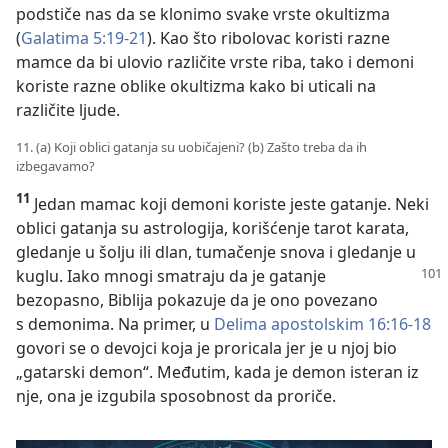
podstiče nas da se klonimo svake vrste okultizma
(
Galatima 5:19-21
). Kao što ribolovac koristi razne
mamce da bi ulovio različite vrste riba, tako i demoni
koriste razne oblike okultizma kako bi uticali na
različite ljude.
11. (a) Koji oblici gatanja su uobičajeni? (b) Zašto treba da ih
izbegavamo?
11
Jedan mamac koji demoni koriste jeste gatanje. Neki
oblici gatanja su astrologija, korišćenje tarot karata,
gledanje u šolju ili dlan, tumačenje snova i gledanje u
kuglu. Iako mnogi smatraju da je
gatanje
bezopasno, Biblija pokazuje da je ono povezano
s demonima. Na primer, u
Delima apostolskim 16:16-18
govori se o devojci koja je proricala jer je u njoj bio
„gatarski demon“. Međutim, kada je demon isteran iz
nje, ona je izgubila sposobnost da proriče.