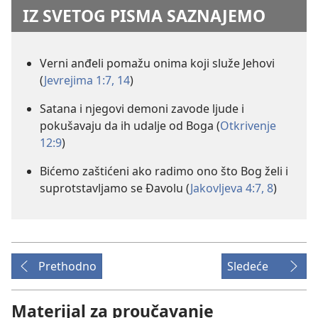
IZ SVETOG PISMA SAZNAJEMO
Verni anđeli pomažu onima koji služe Jehovi
(
Jevrejima 1:7,
14
)
Satana i njegovi demoni zavode ljude i
pokušavaju da ih udalje od Boga (
Otkrivenje
12:9
)
Bićemo zaštićeni ako radimo ono što Bog želi i
suprotstavljamo se Đavolu (
Jakovljeva 4:7, 8
)
Prethodno
Sledeće
Materijal za proučavanje