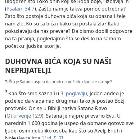
ulogoren stoji oko onih koji se Boga boje, i izbavlja ih“
(
Psalam 34:7
). Zašto nam je takva pomoć potrebna?
Zato što postoje duhovna bića koja su opasna i žele
nam zlo. Ko su ta bića i kako su postala zla? Kako
pokušavaju da nas prevare? Da bismo dobili odgovore
na ta pitanja, pogledajmo šta se desilo na samom
početku ljudske istorije.
DUHOVNA BIĆA KOJA SU NAŠI
NEPRIJATELJI
7. Šta je Satana uspeo da uradi na početku ljudske istorije?
7
Kao što smo saznali u
3. poglavlju
, jedan anđeo je
poželeo da vlada nad drugima i tako je postao Božji
protivnik. On se u Bibliji naziva Satana Đavo
(
Otkrivenje 12:9
). Satana je najpre prevario Evu. U
narednih 1 600 godina je uspeo da obmane gotovo sve
ljude, osim nekoliko osoba kao što su Avelj, Enoh i
Noje (
Jevrejima 11:4, 5,
7
).