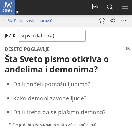
JW.ORG
Prijava
(otvara
Promeni
Pretraga
PRI
novi
jezik
sajta
ME
Šta Biblija zaista naučava?
prozor)
sajta
JW.ORG
JEZIK
DESETO POGLAVLJE
Šta Sveto pismo otkriva o
anđelima i demonima?
Da li anđeli pomažu ljudima?
Kako demoni zavode ljude?
Da li treba da se plašimo demona?
1. Zašto je dobro da saznamo nešto više o anđelima?