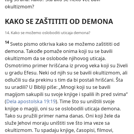
okultizmom?
KAKO SE ZAŠTITITI OD DEMONA
14. Kako se možemo osloboditi uticaja demona?
14
Sveto pismo otkriva kako se možemo zaštititi od
demona. Takođe pomaže onima koji su se bavili
okultizmom da se oslobode njihovog uticaja.
Osmotrimo primer hrišćana iz prvog veka koji su živeli
u gradu Efesu. Neki od njih su se bavili okultizmom, ali
odlučili su da prekinu s tim da bi postali hrišćani. Šta
su uradili? U Bibliji piše: „Mnogi koji su se bavili
magijom sakupili su svoje knjige i spalili ih pred svima“
(
Dela apostolska 19:19
). Time što su uništili svoje
knjige o magiji, oni su se oslobodili uticaja demona.
Tako su pružili primer nama danas. Oni koji žele da
služe Jehovi moraju uništiti sve što ima veze sa
okultizmom. Tu spadaju knjige, časopisi, filmovi,