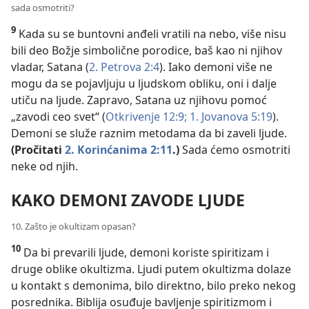
sada osmotriti?
9
Kada su se buntovni anđeli vratili na nebo, više nisu
bili deo Božje simbolične porodice, baš kao ni njihov
vladar, Satana (
2. Petrova 2:4
). Iako demoni više ne
mogu da se pojavljuju u ljudskom obliku, oni i dalje
utiču na ljude. Zapravo, Satana uz njihovu pomoć
„zavodi ceo svet“ (
Otkrivenje 12:9;
1. Jovanova 5:19
).
Demoni se služe raznim metodama da bi zaveli ljude.
(Pročitati
2. Korinćanima 2:11
.)
Sada ćemo osmotriti
neke od njih.
KAKO DEMONI ZAVODE LJUDE
10. Zašto je okultizam opasan?
10
Da bi prevarili ljude, demoni koriste spiritizam i
druge oblike okultizma. Ljudi putem okultizma dolaze
u kontakt s demonima, bilo direktno, bilo preko nekog
posrednika. Biblija osuđuje bavljenje spiritizmom i