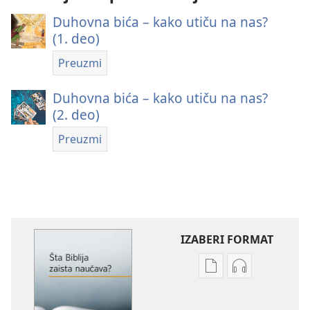
Duhovna bića – kako utiču na nas?
(1. deo)
Preuzmi
Duhovna bića – kako utiču na nas?
(2. deo)
Preuzmi
IZABERI FORMAT
Formati
Formati
za
za
preuzimanje
preuzimanje