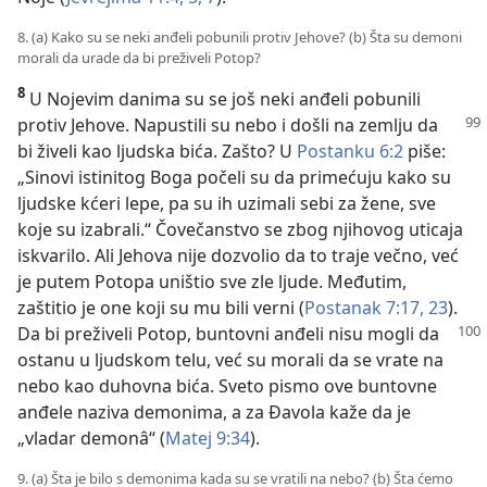
8. (a) Kako su se neki anđeli pobunili protiv Jehove? (b) Šta su demoni
morali da urade da bi preživeli Potop?
8
U Nojevim danima su se još neki anđeli pobunili
protiv Jehove. Napustili su nebo i došli na
zemlju da
bi živeli kao ljudska bića. Zašto? U
Postanku 6:2
piše:
„Sinovi istinitog Boga počeli su da primećuju kako su
ljudske kćeri lepe, pa su ih uzimali sebi za žene, sve
koje su izabrali.“ Čovečanstvo se zbog njihovog uticaja
iskvarilo. Ali Jehova nije dozvolio da to traje večno, već
je putem Potopa uništio sve zle ljude. Međutim,
zaštitio je one koji su mu bili verni (
Postanak 7:17,
23
).
Da bi preživeli Potop, buntovni anđeli nisu
mogli da
ostanu u ljudskom telu, već su morali da se vrate na
nebo kao duhovna bića. Sveto pismo ove buntovne
anđele naziva demonima, a za Đavola kaže da je
„vladar demonâ“ (
Matej 9:34
).
9. (a) Šta je bilo s demonima kada su se vratili na nebo? (b) Šta ćemo