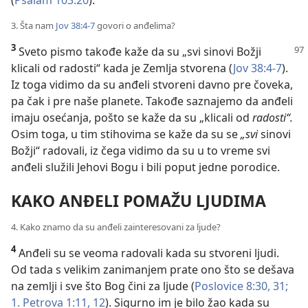
(
Psalam 103:20
).
a
3. Šta nam
Jov 38:4-7
govori o anđelima?
3
Sveto pismo takođe kaže da su „svi sinovi Božji
klicali od radosti“ kada je Zemlja stvorena (
Jov 38:4-7
).
Iz toga vidimo da su anđeli stvoreni davno pre čoveka,
pa čak i pre naše planete. Takođe saznajemo da anđeli
imaju osećanja, pošto se kaže da su „klicali od
radosti“.
Osim toga, u tim stihovima se kaže da su se
„svi
sinovi
Božji“ radovali, iz čega vidimo da su u to vreme svi
anđeli služili Jehovi Bogu i bili poput jedne porodice.
KAKO ANĐELI POMAŽU LJUDIMA
4. Kako znamo da su anđeli zainteresovani za ljude?
4
Anđeli su se veoma radovali kada su stvoreni ljudi.
Od tada s velikim zanimanjem prate ono što se dešava
na zemlji i sve što Bog čini za ljude (
Poslovice 8:30, 31;
1. Petrova 1:11, 12
). Sigurno im je bilo žao kada su