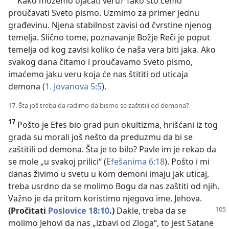
Kako možemo ojačati veru? Tako što ćemo
proučavati Sveto pismo. Uzmimo za primer jednu
građevinu. Njena stabilnost zavisi od čvrstine njenog
temelja. Slično tome, poznavanje Božje Reči je poput
temelja od kog zavisi koliko će naša vera biti jaka. Ako
svakog dana čitamo i proučavamo Sveto pismo,
imaćemo jaku veru koja će nas štititi od uticaja
demona (
1. Jovanova 5:5
).
17. Šta još treba da radimo da bismo se zaštitili od demona?
17
Pošto je Efes bio grad pun okultizma, hrišćani iz tog
grada su morali još nešto da preduzmu da bi se
zaštitili od demona. Šta je to bilo? Pavle im je rekao da
se mole „u svakoj prilici“ (
Efešanima 6:18
). Pošto i mi
danas živimo u svetu u kom demoni imaju jak uticaj,
treba usrdno da se molimo Bogu da nas zaštiti od njih.
Važno je da pritom koristimo njegovo ime, Jehova.
(Pročitati
Poslovice 18:10
.)
Dakle, treba da se
molimo Jehovi da nas „izbavi od Zloga“, to jest Satane