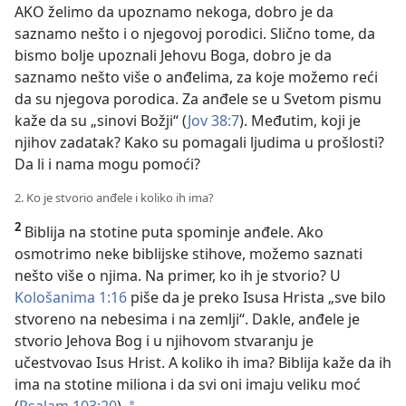
AKO želimo da upoznamo nekoga, dobro je da
saznamo nešto i o njegovoj porodici. Slično tome, da
bismo bolje upoznali Jehovu Boga, dobro je da
saznamo nešto više o anđelima, za koje možemo reći
da su njegova porodica. Za anđele se u Svetom pismu
kaže da su „sinovi Božji“ (
Jov 38:7
). Međutim, koji je
njihov zadatak? Kako su pomagali ljudima u prošlosti?
Da li i nama mogu pomoći?
2. Ko je stvorio anđele i koliko ih ima?
2
Biblija na stotine puta spominje anđele. Ako
osmotrimo neke biblijske stihove, možemo saznati
nešto više o njima. Na primer, ko ih je stvorio? U
Kološanima 1:16
piše da je preko Isusa Hrista „sve bilo
stvoreno na nebesima i na zemlji“. Dakle, anđele je
stvorio Jehova Bog i u njihovom stvaranju je
učestvovao Isus Hrist. A koliko ih ima? Biblija kaže da ih
ima na stotine miliona i da svi oni imaju veliku moć