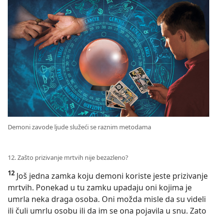
Demoni zavode ljude služeći se raznim metodama
12. Zašto prizivanje mrtvih nije bezazleno?
12
Još jedna zamka koju demoni koriste jeste prizivanje
mrtvih. Ponekad u tu zamku upadaju oni kojima je
umrla neka draga osoba. Oni možda misle da su videli
ili čuli umrlu osobu ili da im se ona pojavila u snu. Zato