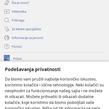
novi
Šta je novo?
prozor)
Videoteka
Pretraga
Za lekare specijaliste
Informacije za javnost
Pomoć
Prilozi
(otvara
novi
Podešavanja privatnosti
prozor)
ONLAJN BIBLIOTEKA Watchtower
(otvara
Da bismo vam pružili najbolje korisničko iskustvo,
novi
®
JW Hub
prozor)
koristimo kolačiće i slične tehnologije. Neki kolačići su
(otvara
novi
neophodni za funkcionisanje našeg sajta i ne možete
®
JW Library
prozor)
ih otkazati. Možete prihvatiti ili otkazati dodatne
kolačiće, koje koristimo da bismo poboljšali vaše
®
Watchtower Library
korisničko iskustvo. Ništa od tih informacija se neće