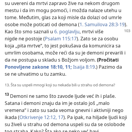
su uvereni da mrtvi zapravo žive na nekom drugom
mestu i da im mogu pomoći, i možda nalaze utehu u
tome. Međutim, glas za koji misle da dolazi od umrle
osobe može poticati od demona (
1. Samuilova 28:3-19
).
Kao što smo saznali u
6. poglavlju
, mrtvi više
nigde ne postoje (
Psalam 115:17
). Zato se za osobu
koja „pita mrtve“, to jest pokušava da komunicira sa
umrlim osobama, može reći da su je demoni prevarili i
da ne postupa u skladu s Božjom voljom.
(Pročitati
Ponovljene zakone 18:10, 11;
Isaija 8:19
.) Pazimo da
se ne uhvatimo u tu zamku.
13. Šta su uspeli mnogi koji su nekada bili u strahu od demona?
13
Demoni ne samo što zavode ljude već ih i plaše.
Satana i demoni znaju da im je ostalo još „malo
vremena“ i zato su sada veoma gnevni i aktivniji nego
ikada (
Otkrivenje 12:12,
17
). Pa ipak, na hiljade ljudi koji
su živeli u strahu od demona uspeli su da se oslobode
tog straha. Kako? Šta ako se neko već bavi