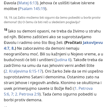
Đavola (
Matej 6:13
). Jehova će uslišiti takve iskrene
molitve (
Psalam 145:19
).
18, 19. (a) Zašto možemo biti sigurni da ćemo pobediti u borbi protiv
demona? (b) O čemu će biti reči u sledećem poglavlju?
18
Iako su demoni opasni, ne treba da živimo u strahu
od njih. Bićemo zaštićeni ako se suprotstavljamo
Đavolu i radimo ono što Bog želi.
(Pročitati
Jakovljevu
4:7, 8
.)
Ne zaboravimo da demoni nemaju
neograničenu moć. Bili su kažnjeni u Nojevo vreme, a u
budućnosti će biti i uništeni (
Judina 6
). Takođe treba da
zadržimo na umu da nas Jehovini verni anđeli štite
(
2. Kraljevima 6:15-17
). Oni žarko žele da se mi uspešno
suprotstavimo Satani i demonima. Ostanimo zato na
strani Jehove i njegovih anđela. Klonimo se okultizma i
uvek primenjujmo savete iz Božje Reči (
1. Petrova
5:6, 7;
2. Petrova 2:9
). Tada ćemo sigurno pobediti u
borbi protiv demona.