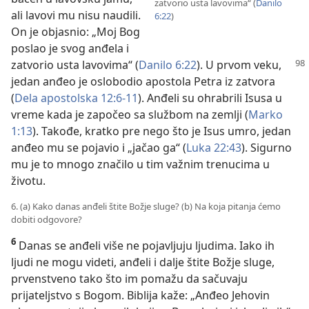
zatvorio usta lavovima“ (
Danilo
ali lavovi mu nisu naudili.
6:22
)
On je objasnio: „Moj Bog
poslao je svog anđela i
zatvorio usta lavovima“ (
Danilo 6:22
). U prvom
veku,
jedan anđeo je oslobodio apostola Petra iz zatvora
(
Dela apostolska 12:6-11
). Anđeli su ohrabrili Isusa u
vreme kada je započeo sa službom na zemlji (
Marko
1:13
). Takođe, kratko pre nego što je Isus umro, jedan
anđeo mu se pojavio i „jačao ga“ (
Luka 22:43
). Sigurno
mu je to mnogo značilo u tim važnim trenucima u
životu.
6. (a) Kako danas anđeli štite Božje sluge? (b) Na koja pitanja ćemo
dobiti odgovore?
6
Danas se anđeli više ne pojavljuju ljudima. Iako ih
ljudi ne mogu videti, anđeli i dalje štite Božje sluge,
prvenstveno tako što im pomažu da sačuvaju
prijateljstvo s Bogom. Biblija kaže: „Anđeo Jehovin