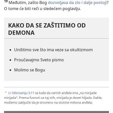
19
Međutim, zašto Bog
dozvoljava da zlo i dalje postoji
?
O tome će biti reči u sledećem poglavlju.
KAKO DA SE ZAŠTITIMO OD
DEMONA
Uništimo sve što ima veze sa okultizmom
Proučavajmo Sveto pismo
Molimo se Bogu
U
Otkrivenju 5:11
se kaže da vernih anđela ima „na mirijade
a
mirijada“. Prema fusnoti za taj stih, mirijada je deset hiljada. Dakle,
možemo zaključiti da je stvoreno na stotine miliona anđela.