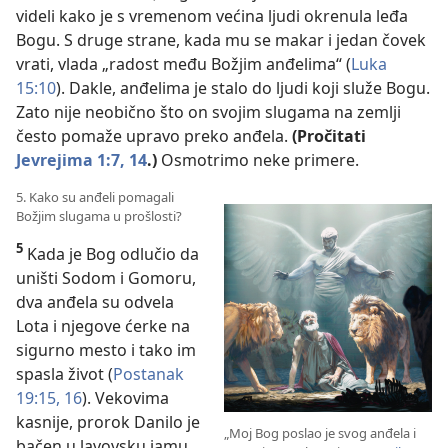
videli kako je s vremenom većina ljudi okrenula leđa
Bogu. S druge strane, kada mu se makar i jedan čovek
vrati, vlada „radost među Božjim anđelima“ (
Luka
15:10
). Dakle, anđelima je stalo do ljudi koji služe Bogu.
Zato nije neobično što on svojim slugama na zemlji
često pomaže upravo preko anđela.
(Pročitati
Jevrejima 1:7,
14
.)
Osmotrimo neke primere.
5. Kako su anđeli pomagali
Božjim slugama u prošlosti?
5
Kada je Bog odlučio da
uništi Sodom i Gomoru,
dva anđela su odvela
Lota i njegove ćerke na
sigurno mesto i tako im
spasla život (
Postanak
19:15, 16
). Vekovima
kasnije, prorok Danilo je
„Moj Bog poslao je svog anđela i
bačen u lavovsku jamu,