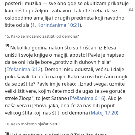
posteri i muzika — sve ono gde se okultizam prikazuje
kao nešto poželjno i
zabavno. Takođe treba da se
oslobodimo amajlija i drugih predmeta koji navodno
štite od zla (
1. Korinćanima 10:21
).
15. Kako se možemo zaštititi od demona?
15
Nekoliko godina nakon što su hrišćani iz Efesa
uništili svoje knjige o magiji, apostol Pavle je napisao
da se oni i dalje bore „protiv zlih duhovnih sila“
(
Efešanima 6:12
). Demoni nisu odustali, već su i dalje
pokušavali da utiču na njih. Kako su ovi hrišćani mogli
da se zaštite? Pavle im je rekao: „Iznad svega, uzmite
veliki štit vere, kojim ćete moći da ugasite sve goruće
strele Zloga“, to jest Satane (
Efešanima 6:16
). Ako je
naša vera u Jehovu jaka, ona će za nas biti poput
velikog štita koji nas štiti od demona (
Matej 17:20
).
16. Kako možemo ojačati veru?
16