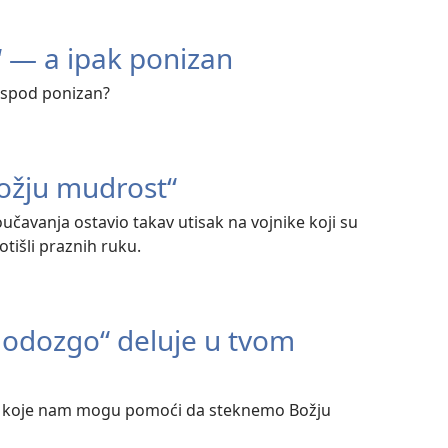
 — a ipak ponizan
Gospod ponizan?
Božju mudrost“
učavanja ostavio takav utisak na vojnike koji su
otišli praznih ruku.
 odozgo“ deluje u tvom
tvari koje nam mogu pomoći da steknemo Božju