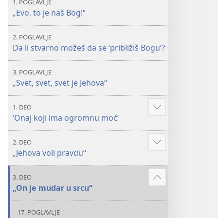
1. POGLAVLJE
„Evo, to je naš Bog!“
2. POGLAVLJE
Da li stvarno možeš da se ’približiš Bogu‘?
3. POGLAVLJE
„Svet, svet, svet je Jehova“
1. DEO
Više
’Onaj koji ima ogromnu moć‘
2. DEO
Više
„Jehova voli pravdu“
3. DEO
Više
„On je mudar u srcu“
17. POGLAVLJE