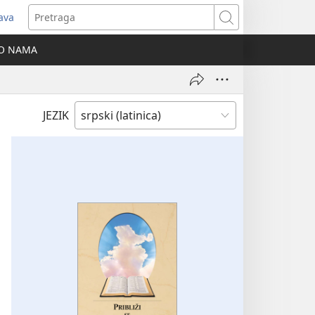
java
tvara
Pretraga
vi
O NAMA
ozor)
JEZIK