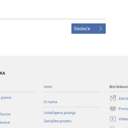
Sledeće
OKA
Vesti
Brzi linkovi
o pismo
Zatra
O nama
Prona
(otvara
Uobičajena pitanja
ošurice
novi
Vide
Zatražite posetu
prozor)
zivnice