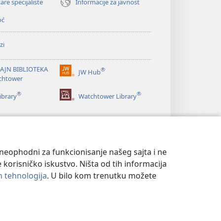
are specijaliste
Informacije za javnost
oć
zi
AJN BIBLIOTEKA
®
JW Hub
(otvara
chtower
novi
®
®
prozor)
ibrary
Watchtower Library
u neophodni za funkcionisanje našeg sajta i ne
 korisničko iskustvo. Ništa od tih informacija
ih tehnologija
. U bilo kom trenutku možete
T
|
PODEŠAVANjE PRIVATNOSTI