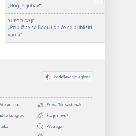
Više
„Bog je ljubav“
31. POGLAVLJE
„Približite se Bogu i on će se približiti
vama“
Podešavanje izgleda
žite posetu
Pronađite sastanak
(otvara
novi
đite kongres
Šta je novo?
prozor)
oteka
Pretraga