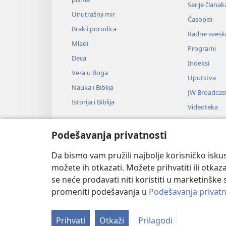
Serije članak
Unutrašnji mir
Časopisi
Brak i porodica
Radne svesk
Mladi
Programi
Deca
Indeksi
Vera u Boga
Uputstva
Nauka i Biblija
JW Broadcas
Istorija i Biblija
Videoteka
Muzika
Podešavanja privatnosti
Audio-dram
Dramsko čit
Da bismo vam pružili najbolje korisničko iskus
možete ih otkazati. Možete prihvatiti ili otkaz
se neće prodavati niti koristiti u marketinške 
promeniti podešavanja u
Podešavanja privatn
Copyright
© 2026 Watch Tower Bib
Prihvati
Otkaži
Prilagodi