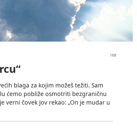
rcu“
ećih blaga za kojim možeš težiti. Sam
elu ćemo pobliže osmotriti bezgraničnu
e verni čovek Jov rekao: „On je mudar u