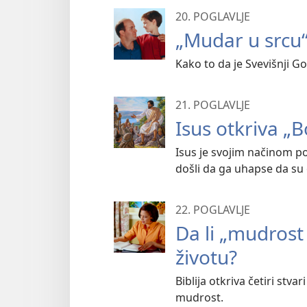
20. POGLAVLJE
„Mudar u srcu“
Kako to da je Svevišnji 
21. POGLAVLJE
Isus otkriva „
Isus je svojim načinom po
došli da ga uhapse da su 
22. POGLAVLJE
Da li „mudrost
životu?
Biblija otkriva četiri s
mudrost.