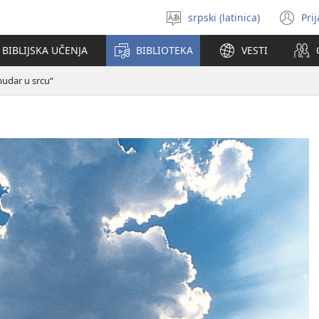
srpski (latinica)
Pri
Izaberi
(o
jezik
no
BIBLIJSKA UČENJA
BIBLIOTEKA
VESTI
pr
mudar u srcu“