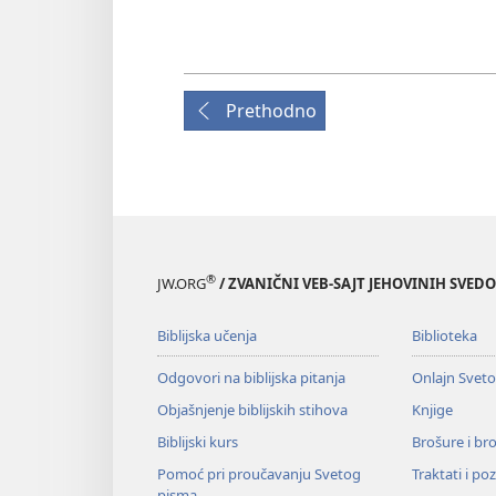
Prethodno
®
JW.ORG
/ ZVANIČNI VEB-SAJT JEHOVINIH SVED
Biblijska učenja
Biblioteka
Odgovori na biblijska pitanja
Onlajn Svet
Objašnjenje biblijskih stihova
Knjige
Biblijski kurs
Brošure i br
Pomoć pri proučavanju Svetog
Traktati i po
pisma