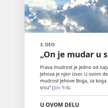
3. DEO
„On je mudar u s
Prava mudrost je jedno od najv
Jehova je njen izvor. U ovom d
mudrost Jehove Boga, za koga j
srcu“ (
Jov 9:4
).
U OVOM DELU