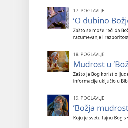
17. POGLAVLJE
’O dubino Božj
Zašto se može reći da Bo
razumevanje i razboritos
18. POGLAVLJE
Mudrost u ’Božj
Zašto je Bog koristio ljud
informacije uključio u Bib
19. POGLAVLJE
’Božja mudrost 
Koju je svetu tajnu Bog 