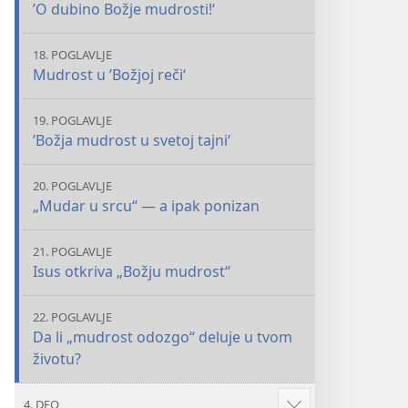
’O dubino Božje mudrosti!‘
18. POGLAVLJE
Mudrost u ’Božjoj reči‘
19. POGLAVLJE
’Božja mudrost u svetoj tajni‘
20. POGLAVLJE
„Mudar u srcu“ — a ipak ponizan
21. POGLAVLJE
Isus otkriva „Božju mudrost“
22. POGLAVLJE
Da li „mudrost odozgo“ deluje u tvom
životu?
4. DEO