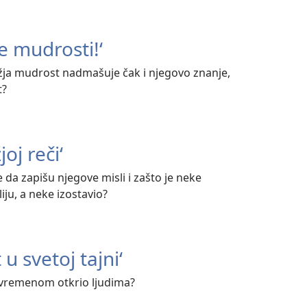
e mudrosti!‘
žja mudrost nadmašuje čak i njegovo znanje,
t?
oj reči‘
e da zapišu njegove misli i zašto je neke
liju, a neke izostavio?
u svetoj tajni‘
s vremenom otkrio ljudima?