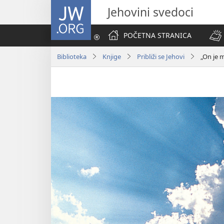
JW.ORG
Jehovini svedoci
POČETNA STRANICA
Biblioteka
Knjige
Približi se Jehovi
„On je 