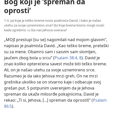
Bog koji je ’spreman da
oprosti‘
1-3. (a) Koje je teško breme nosio psalmista David, i kako je našao
utehu za svoje uznemireno srce? (b) Koje breme bismo mogli nositi
kada zgrešimo i u šta nas Jehova uverava?
„MOJI prestupi [su se] nagomilali nad mojom glavom“,
napisao je psalmista David. „Kao teško breme, preteški
su za mene. Obamro sam i sasvim sam slomljen,
jaučem zbog bola u srcu“ (
Psalam 38:4,
8
). David je
znao koliko opterećena savest može biti teško breme.
Ali, on je našao utehu za svoje uznemireno srce.
Razumeo je da iako Jehova mrzi greh, On ne mrzi
grešnika ukoliko se on stvarno kaje i odbacuje svoj
grešan put. S potpunim uverenjem da je Jehova
spreman da ukaže milosrđe pokajnicima, David je
rekao: „Ti si, Jehova, [...] spreman da oprostiš“ (
Psalam
86:5
).