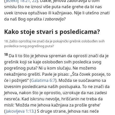
(
Jezekilj 18:21, 22
). Dakle, Jehova zaboravlja u tom
smislu što ne iznosi više puta naše grehe da bi nas
uvek iznova optuživao ili kažnjavao. Nije li utešno znati
da naš Bog oprašta
i zaboravlja?
Kako stoje stvari s posledicama?
18. Zašto oproštaj ne znači da je pokajnički grešnik oslobođen svih
posledica svog pogrešnog puta?
18
Da li to što je Jehova spreman da oprosti znači da je
grešnik koji se kaje oslobođen svih posledica svog
pogrešnog puta? Ni u kom slučaju. Ne možemo
nekažnjeno grešiti. Pavle je pisao: „Šta čovek poseje, to
će i požnjeti“ (
Galatima 6:7
). Možda se suočavamo sa
izvesnim posledicama naših postupaka. To ne znači da
Jehova, nakon što je oprostio, uzrokuje da nas zadesi
nesreća. Kad iskrsnu nevolje, hrišćanin ne treba da
misli: ’Možda me Jehova kažnjava za prošle grehe‘
(
Jakovljeva 1:13
.) S druge strane, Jehova nas neće