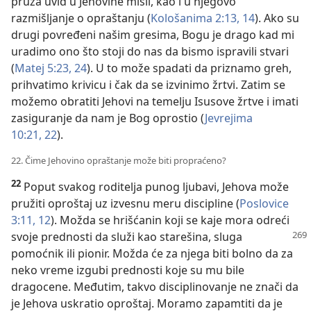
pruža uvid u Jehovine misli, kao i u njegovo
razmišljanje o opraštanju (
Kološanima 2:13, 14
). Ako su
drugi povređeni našim gresima, Bogu je drago kad mi
uradimo ono što stoji do nas da bismo ispravili stvari
(
Matej 5:23, 24
). U to može spadati da priznamo greh,
prihvatimo krivicu i čak da se izvinimo žrtvi. Zatim se
možemo obratiti Jehovi na temelju Isusove žrtve i imati
zasiguranje da nam je Bog oprostio (
Jevrejima
10:21, 22
).
22. Čime Jehovino opraštanje može biti propraćeno?
22
Poput svakog roditelja punog ljubavi, Jehova može
pružiti oproštaj uz izvesnu meru discipline (
Poslovice
3:11, 12
). Možda se hrišćanin koji se kaje mora odreći
svoje
prednosti da služi kao starešina, sluga
pomoćnik ili pionir. Možda će za njega biti bolno da za
neko vreme izgubi prednosti koje su mu bile
dragocene. Međutim, takvo disciplinovanje ne znači da
je Jehova uskratio oproštaj. Moramo zapamtiti da je