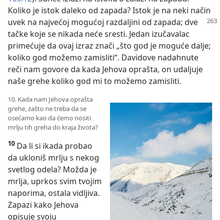
Koliko je istok daleko od zapada? Istok je na neki način
uvek na najvećoj
mogućoj razdaljini od zapada; dve
tačke koje se nikada neće sresti. Jedan izučavalac
primećuje da ovaj izraz znači „što god je moguće dalje;
koliko god možemo zamisliti“. Davidove nadahnute
reči nam govore da kada Jehova oprašta, on udaljuje
naše grehe koliko god mi to možemo zamisliti.
10. Kada nam Jehova oprašta
grehe, zašto ne treba da se
osećamo kao da ćemo nositi
mrlju tih greha do kraja života?
10
Da li si ikada probao
da ukloniš mrlju s nekog
svetlog odela? Možda je
mrlja, uprkos svim tvojim
naporima, ostala vidljiva.
Zapazi kako Jehova
opisuje svoju