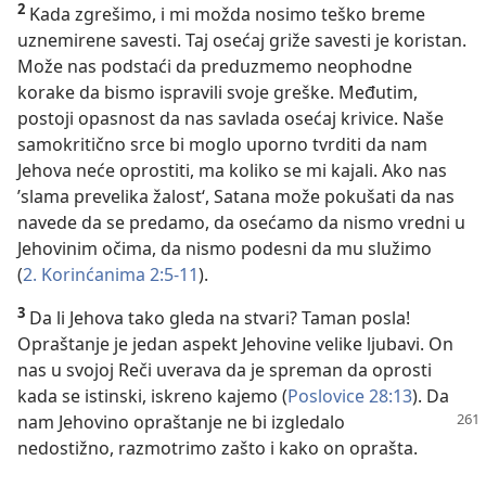
2
Kada zgrešimo, i mi možda nosimo teško breme
uznemirene savesti. Taj osećaj griže savesti je koristan.
Može nas podstaći da preduzmemo neophodne
korake da bismo ispravili svoje greške. Međutim,
postoji opasnost da nas savlada osećaj krivice. Naše
samokritično srce bi moglo uporno tvrditi da nam
Jehova neće oprostiti, ma koliko se mi kajali. Ako nas
’slama prevelika žalost‘, Satana može pokušati da nas
navede da se predamo, da osećamo da nismo vredni u
Jehovinim očima, da nismo podesni da mu služimo
(
2. Korinćanima 2:5-11
).
3
Da li Jehova tako gleda na stvari? Taman posla!
Opraštanje je jedan aspekt Jehovine velike ljubavi. On
nas u svojoj Reči uverava da je spreman da oprosti
kada se istinski, iskreno kajemo (
Poslovice 28:13
). Da
nam Jehovino
opraštanje ne bi izgledalo
nedostižno, razmotrimo zašto i kako on oprašta.