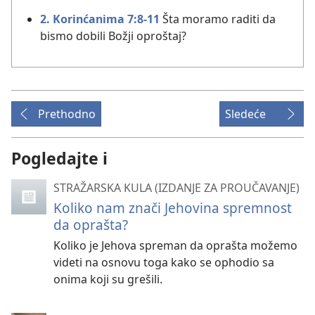
2. Korinćanima 7:8-11
Šta moramo raditi da
bismo dobili Božji oproštaj?
Prethodno
Sledeće
Pogledajte i
STRAŽARSKA KULA (IZDANJE ZA PROUČAVANJE)
Koliko nam znači Jehovina spremnost
da oprašta?
Koliko je Jehova spreman da oprašta možemo
videti na osnovu toga kako se ophodio sa
onima koji su grešili.