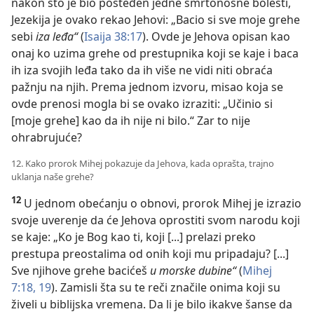
nakon što je bio pošteđen jedne smrtonosne bolesti,
Jezekija je ovako rekao Jehovi: „Bacio si sve moje grehe
sebi
iza leđa“
(
Isaija 38:17
). Ovde je Jehova opisan kao
onaj ko uzima grehe od prestupnika koji se kaje i baca
ih iza svojih leđa tako da ih više ne vidi niti obraća
pažnju na njih. Prema jednom izvoru, misao koja se
ovde prenosi mogla bi se ovako izraziti: „Učinio si
[moje grehe] kao da ih nije ni bilo.“ Zar to nije
ohrabrujuće?
12. Kako prorok Mihej pokazuje da Jehova, kada oprašta, trajno
uklanja naše grehe?
12
U jednom obećanju o obnovi, prorok Mihej je izrazio
svoje uverenje da će Jehova oprostiti svom narodu koji
se kaje: „Ko je Bog kao ti, koji [...] prelazi preko
prestupa preostalima od onih koji mu pripadaju? [...]
Sve njihove grehe bacićeš
u morske dubine“
(
Mihej
7:18, 19
). Zamisli šta su te reči značile onima koji su
živeli u biblijska vremena. Da li je bilo ikakve šanse da