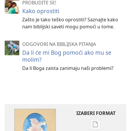
PROBUDITE SE!
Kako oprostiti
Zašto je tako teško oprostiti? Saznajte kako
nam biblijski saveti mogu pomoći u tome.
ODGOVORI NA BIBLIJSKA PITANJA
Da li će mi Bog pomoći ako mu se
molim?
Da li Boga zaista zanimaju naši problemi?
IZABERI FORMAT
Formati