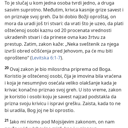
To je slučaj u kom jedna osoba tvrdi jedno, a druga
sasvim suprotno. Međutim, krivca kasnije grize savest i
on priznaje svoj greh. Da bi dobio Božji oproštaj, on
mora da uradi još tri stvari: da vrati što je uzeo, da plati
oštećenoj osobi kaznu od 20 procenata vrednosti
ukradenih stvari i da prinese ovna kao žrtvu za
prestup. Zatim, zakon kaže: „Neka sveštenik za njega
izvrši obred očišćenja pred Jehovom, pa će mu biti
oprošteno“ (
Levitska 6:1-7
).
20
Ovaj zakon je bio milosrdna priprema od Boga.
Koristio je oštećenoj osobi, čija je imovina bila vraćena
i koja je nesumnjivo osećala veliko olakšanje kada je
krivac konačno priznao svoj greh. U isto vreme, zakon
je koristio i osobi koju je savest najzad podstakla da
prizna svoju krivicu i ispravi grešku. Zaista, kada to ne
bi uradila, Bog joj ne bi oprostio.
21
Iako mi nismo pod Mojsijevim zakonom, on nam