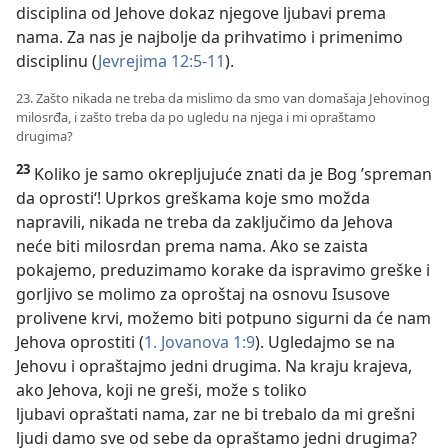
disciplina od Jehove dokaz njegove ljubavi prema
nama. Za nas je najbolje da prihvatimo i primenimo
disciplinu (
Jevrejima 12:5-11
).
23. Zašto nikada ne treba da mislimo da smo van domašaja Jehovinog
milosrđa, i zašto treba da po ugledu na njega i mi opraštamo
drugima?
23
Koliko je samo okrepljujuće znati da je Bog ’spreman
da oprosti‘! Uprkos greškama koje smo možda
napravili, nikada ne treba da zaključimo da Jehova
neće biti milosrdan prema nama. Ako se zaista
pokajemo, preduzimamo korake da ispravimo greške i
gorljivo se molimo za oproštaj na osnovu Isusove
prolivene krvi, možemo biti potpuno sigurni da će nam
Jehova oprostiti (
1. Jovanova 1:9
). Ugledajmo se na
Jehovu i opraštajmo jedni drugima. Na kraju krajeva,
ako Jehova, koji ne greši, može s toliko
ljubavi opraštati nama, zar ne bi trebalo da mi grešni
ljudi damo sve od sebe da opraštamo jedni drugima?