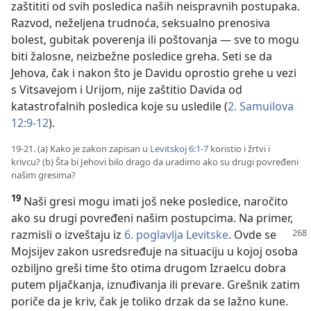
zaštititi od svih posledica naših neispravnih postupaka.
Razvod, neželjena trudnoća, seksualno prenosiva
bolest, gubitak poverenja ili poštovanja — sve to mogu
biti žalosne, neizbežne posledice greha. Seti se da
Jehova, čak i nakon što je Davidu oprostio grehe u vezi
s Vitsavejom i Urijom, nije zaštitio Davida od
katastrofalnih posledica koje su usledile (
2. Samuilova
12:9-12
).
19-21. (a) Kako je zakon zapisan u
Levitskoj 6:1-7
koristio i žrtvi i
krivcu? (b) Šta bi Jehovi bilo drago da uradimo ako su drugi povređeni
našim gresima?
19
Naši gresi mogu imati još neke posledice, naročito
ako su drugi povređeni našim postupcima. Na primer,
razmisli o izveštaju iz
6. poglavlja Levitske
. Ovde se
Mojsijev zakon usredsređuje na situaciju u kojoj osoba
ozbiljno greši time što otima drugom Izraelcu dobra
putem pljačkanja, iznuđivanja ili prevare. Grešnik zatim
poriče da je kriv, čak je toliko drzak da se lažno kune.