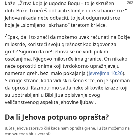
kaže:
„Žrtva koja je ugodna Bogu – to je skrušen
duh. Bože, ti nećeš odbaciti slomljeno i skrhano srce.“
Jehova nikada neće odbaciti, to jest odgurnuti srce
koje je „slomljeno i skrhano“ teretom krivice.
7
Ipak, da li to znači da možemo uvek računati na Božje
milosrđe, koristeći svoju grešnost kao izgovor za
greh? Sigurno da ne! Jehova se ne vodi pukim
osećanjima. Njegovo milosrđe ima granice. On nikako
neće oprostiti onima koji tvrdokorno upražnjavaju
nameran greh, bez imalo pokajanja (
Jevrejima 10:26
).
S druge strane, kada vidi skrušeno srce, on je spreman
da oprosti. Razmotrimo sada neke slikovite izraze koji
su upotrebljeni u Bibliji za opisivanje ovog
veličanstvenog aspekta Jehovine ljubavi.
Da li Jehova potpuno oprašta?
8. Šta Jehova zapravo čini kada nam oprašta grehe, i u šta možemo na
osnovu toga biti uvereni?