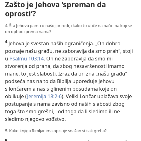
Zašto je Jehova ’spreman da
oprosti‘?
4. Šta Jehova pamti o našoj prirodi, i kako to utiče na način na koji se
on ophodi prema nama?
4
Jehova je svestan naših ograničenja. „On dobro
poznaje našu građu, ne zaboravlja da smo prah“, stoji
u
Psalmu 103:14
. On ne zaboravlja da smo mi
stvorenja od praha, da zbog nesavršenosti imamo
mane, to jest slabosti. Izraz da on zna „našu građu“
podseća nas na to da Biblija upoređuje Jehovu
s lončarem a nas s glinenim posudama koje on
oblikuje (
Jeremija 18:2-6
). Veliki Lončar ublažava svoje
postupanje s nama zavisno od naših slabosti zbog
toga što smo grešni, i od toga da li sledimo ili ne
sledimo njegovo vođstvo.
5. Kako knjiga Rimljanima opisuje snažan stisak greha?
5