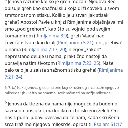
Jehova razume koliko je greh moćan. Njegova Reč
opisuje greh kao snažnu silu koja drži čoveka u svom
smrtonosnom stisku. Koliko je u stvari jak stisak
greha? Apostol Pavle u knjizi Rimljanima objašnjava: mi
smo „pod grehom“, kao što su vojnici pod svojim
komandirom (
Rimljanima 3:9
); greh ’vlada‘ nad
čovečanstvom kao kralj (
Rimljanima 5:21
); on „prebiva“
u nama (
Rimljanima 7:17,
20
); njegov „zakon“
neprestano deluje u nama, praktično nastoji da
upravlja našim životom (
Rimljanima 7:23,
25
). Naše
palo telo je u zaista snažnom stisku greha! (
Rimljanima
7:21,
24
).
6, 7. (a) Kako Jehova gleda na one koji skrušenog srca traže njegovo
milosrđe? (b) Zašto ne smemo uvek računati na Božje milosrđe?
6
Jehova dakle zna da nama nije moguće da budemo
savršeno poslušni, ma koliko mi to iskreno želeli. On
nas s puno ljubavi uverava da će nam, kada skrušena
srca tražimo njegovo milosrđe, oprostiti.
Psalam 51:17