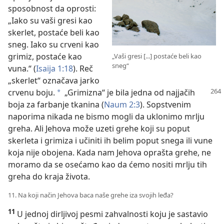
sposobnost da oprosti:
„Iako su vaši gresi kao
skerlet, postaće beli kao
sneg. Iako su crveni kao
grimiz, postaće kao
„Vaši gresi [...] postaće beli kao
sneg“
vuna.“ (
Isaija 1:18
). Reč
„skerlet“ označava jarko
crvenu boju.
„Grimizna“ je bila jedna od najjačih
a
boja za farbanje tkanina (
Naum 2:3
). Sopstvenim
naporima nikada ne bismo mogli da uklonimo mrlju
greha. Ali Jehova može uzeti grehe koji su poput
skerleta i grimiza i učiniti ih belim poput snega ili vune
koja nije obojena. Kada nam Jehova oprašta grehe, ne
moramo da se osećamo kao da ćemo nositi mrlju tih
greha do kraja života.
11. Na koji način Jehova baca naše grehe iza svojih leđa?
11
U jednoj dirljivoj pesmi zahvalnosti koju je sastavio