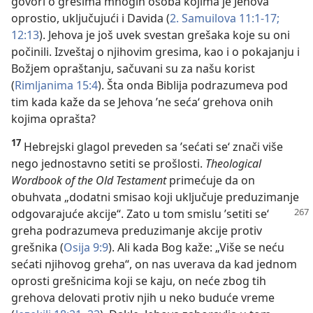
govori o gresima mnogih osoba kojima je Jehova
oprostio, uključujući i Davida (
2. Samuilova 11:1-17;
12:13
). Jehova je još uvek svestan grešaka koje su oni
počinili. Izveštaj o njihovim gresima, kao i o pokajanju i
Božjem opraštanju, sačuvani su za našu korist
(
Rimljanima 15:4
). Šta onda Biblija podrazumeva pod
tim kada kaže da se Jehova ’ne seća‘ grehova onih
kojima oprašta?
17
Hebrejski glagol preveden sa ’sećati se‘ znači više
nego jednostavno setiti se prošlosti.
Theological
Wordbook of the Old Testament
primećuje da on
obuhvata „dodatni smisao koji uključuje preduzimanje
odgovarajuće akcije“.
Zato u tom smislu ’setiti se‘
greha podrazumeva preduzimanje akcije protiv
grešnika (
Osija 9:9
). Ali kada Bog kaže: „Više se neću
sećati njihovog greha“, on nas uverava da kad jednom
oprosti grešnicima koji se kaju, on neće zbog tih
grehova delovati protiv njih u neko buduće vreme