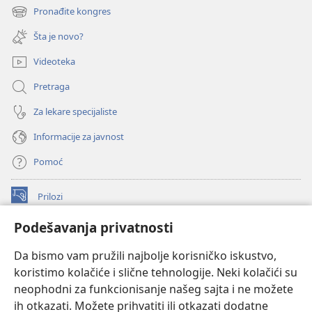
novi
Pronađite kongres
(otvara
prozor)
novi
Šta je novo?
prozor)
Videoteka
Pretraga
Za lekare specijaliste
Informacije za javnost
Pomoć
Prilozi
(otvara
novi
Podešavanja privatnosti
prozor)
ONLAJN BIBLIOTEKA Watchtower
(otvara
Da bismo vam pružili najbolje korisničko iskustvo,
novi
®
JW Hub
prozor)
koristimo kolačiće i slične tehnologije. Neki kolačići su
(otvara
novi
neophodni za funkcionisanje našeg sajta i ne možete
®
JW Library
prozor)
ih otkazati. Možete prihvatiti ili otkazati dodatne