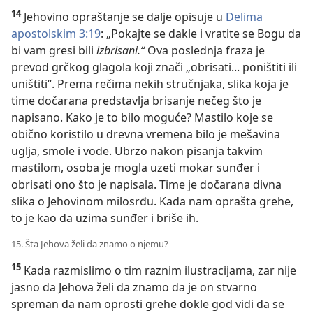
14
Jehovino opraštanje se dalje opisuje u
Delima
apostolskim 3:19
: „Pokajte se dakle i vratite se Bogu da
bi vam gresi bili
izbrisani.“
Ova poslednja fraza je
prevod grčkog glagola koji znači „obrisati... poništiti ili
uništiti“. Prema rečima nekih stručnjaka, slika koja je
time dočarana predstavlja brisanje nečeg što je
napisano. Kako je to bilo moguće? Mastilo koje se
obično koristilo u drevna vremena bilo je mešavina
uglja, smole i vode. Ubrzo nakon pisanja takvim
mastilom, osoba je mogla uzeti mokar sunđer i
obrisati ono što je napisala. Time je dočarana divna
slika o Jehovinom milosrđu. Kada nam oprašta grehe,
to je kao da uzima sunđer i briše ih.
15. Šta Jehova želi da znamo o njemu?
15
Kada razmislimo o tim raznim ilustracijama, zar nije
jasno da Jehova želi da znamo da je on stvarno
spreman da nam oprosti grehe dokle god vidi da se