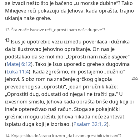
se izvadi nešto što je bačeno „u morske dubine“? Tako
Mihejeve reči pokazuju da Jehova, kada oprašta, trajno
uklanja naše grehe.
13. Šta znače Isusove reči „oprosti nam naše dugove“?
13
Isus je upotrebio vezu između poverilaca i dužnika
da bi ilustrovao Jehovino opraštanje. On nas je
podstakao da se molimo: „Oprosti nam naše
dugove“
(
Matej 6:12
). Tako je Isus uporedio grehe s dugovima
(
Luka 11:4
). Kada zgrešimo, mi postajemo „dužnici“
Jehovi. S obzirom na značenje
grčkog glagola
prevedenog sa „oprostiti“, jedan priručnik kaže:
„Oprostiti dug, odustati od njega i ne tražiti ga.“ U
izvesnom smislu, Jehova kada oprašta briše dug koji bi
inače opterećivao naš račun. Stoga se pokajnički
grešnici mogu utešiti. Jehova nikada neće zahtevati
isplatu duga koji je izbrisao! (
Psalam 32:1, 2
).
14. Koja je slika dočarana frazom „da bi vam gresi bili izbrisani“?