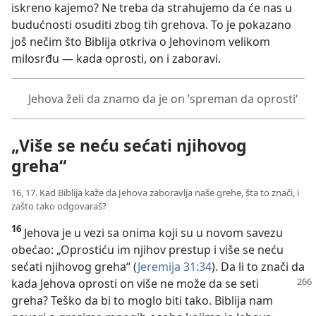
iskreno kajemo? Ne treba da strahujemo da će nas u
budućnosti osuditi zbog tih grehova. To je pokazano
još nečim što Biblija otkriva o Jehovinom velikom
milosrđu — kada oprosti, on i zaboravi.
Jehova želi da znamo da je on ’spreman da oprosti‘
„Više se neću sećati njihovog
greha“
16, 17. Kad Biblija kaže da Jehova zaboravlja naše grehe, šta to znači, i
zašto tako odgovaraš?
16
Jehova je u vezi sa onima koji su u novom savezu
obećao: „Oprostiću im njihov prestup i više se neću
sećati njihovog greha“ (
Jeremija 31:34
). Da li to znači da
kada Jehova oprosti on više ne može da se seti
greha? Teško da bi to moglo biti tako. Biblija nam