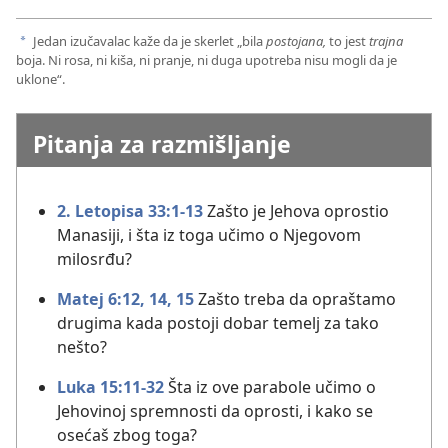
Jedan izučavalac kaže da je skerlet „bila
postojana,
to jest
trajna
a
boja. Ni rosa, ni kiša, ni pranje, ni duga upotreba nisu mogli da je
uklone“.
Pitanja za razmišljanje
2. Letopisa 33:1-13
Zašto je Jehova oprostio
Manasiji, i šta iz toga učimo o Njegovom
milosrđu?
Matej 6:12,
14, 15
Zašto treba da opraštamo
drugima kada postoji dobar temelj za tako
nešto?
Luka 15:11-32
Šta iz ove parabole učimo o
Jehovinoj spremnosti da oprosti, i kako se
osećaš zbog toga?