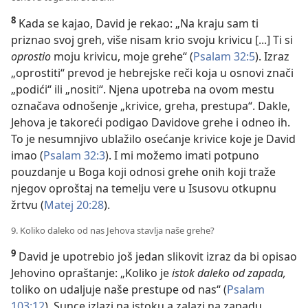
8
Kada se kajao, David je rekao: „Na kraju sam ti
priznao svoj greh, više nisam krio svoju krivicu [...] Ti si
oprostio
moju krivicu, moje grehe“ (
Psalam 32:5
). Izraz
„oprostiti“ prevod je hebrejske reči koja u osnovi znači
„podići“ ili „nositi“. Njena upotreba na ovom mestu
označava odnošenje „krivice, greha, prestupa“. Dakle,
Jehova je takoreći podigao Davidove grehe i odneo ih.
To je nesumnjivo ublažilo osećanje krivice koje je David
imao (
Psalam 32:3
). I mi možemo imati potpuno
pouzdanje u Boga koji odnosi grehe onih koji traže
njegov oproštaj na temelju vere u Isusovu otkupnu
žrtvu (
Matej 20:28
).
9. Koliko daleko od nas Jehova stavlja naše grehe?
9
David je upotrebio još jedan slikovit izraz da bi opisao
Jehovino opraštanje: „Koliko je
istok daleko od zapada,
toliko on udaljuje naše prestupe od nas“ (
Psalam
103:12
). Sunce izlazi na istoku a zalazi na zapadu.