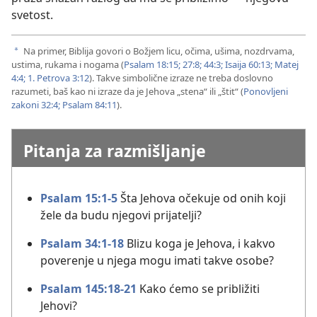
svetost.
Na primer, Biblija govori o Božjem licu, očima, ušima, nozdrvama,
a
ustima, rukama i nogama (
Psalam 18:15;
27:8;
44:3;
Isaija 60:13;
Matej
4:4;
1. Petrova 3:12
). Takve simbolične izraze ne treba doslovno
razumeti, baš kao ni izraze da je Jehova „stena“ ili „štit“ (
Ponovljeni
zakoni 32:4;
Psalam 84:11
).
Pitanja za razmišljanje
Psalam 15:1-5
Šta Jehova očekuje od onih koji
žele da budu njegovi prijatelji?
Psalam 34:1-18
Blizu koga je Jehova, i kakvo
poverenje u njega mogu imati takve osobe?
Psalam 145:18-21
Kako ćemo se približiti
Jehovi?