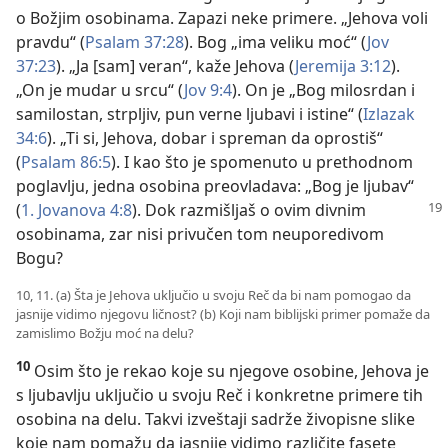
o Božjim osobinama. Zapazi neke primere. „Jehova voli
pravdu“ (
Psalam 37:28
). Bog „ima veliku moć“ (
Jov
37:23
). „Ja [sam] veran“, kaže Jehova (
Jeremija 3:12
).
„On je mudar u srcu“ (
Jov 9:4
). On je „Bog milosrdan i
samilostan, strpljiv, pun verne ljubavi i istine“ (
Izlazak
34:6
). „Ti si, Jehova, dobar i spreman da oprostiš“
(
Psalam 86:5
). I kao što je spomenuto u prethodnom
poglavlju, jedna osobina preovladava: „Bog je ljubav“
(
1. Jovanova 4:8
).
Dok razmišljaš o ovim divnim
osobinama, zar nisi privučen tom neuporedivom
Bogu?
10, 11. (a) Šta je Jehova uključio u svoju Reč da bi nam pomogao da
jasnije vidimo njegovu ličnost? (b) Koji nam biblijski primer pomaže da
zamislimo Božju moć na delu?
10
Osim što je rekao koje su njegove osobine, Jehova je
s ljubavlju uključio u svoju Reč i konkretne primere tih
osobina na delu. Takvi izveštaji sadrže živopisne slike
koje nam pomažu da jasnije vidimo različite fasete