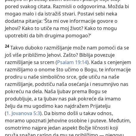
pored svakog citata. Razmisli o odgovorima. Možda bi
mogao malo i da istražiš stvari. Postavi sebi neka
dodatna pitanja: ’Šta mi ove informacije govore o
Jehovi? Kako to utiče na moj život? Kako to mogu
upotrebiti da bih drugima pomogao?‘
24
Takvo duboko razmišljanje može nam pomoći da se
još više približimo Jehovi. Zašto? Biblija povezuje
razmišljanje sa srcem (
Psalam 19:14
). Kada s cenjenjem
razmišljamo o onome što učimo o Bogu, te informacije
prodiru u naše simbolično srce, gde utiču na naše
razmišljanje, podstiču naša osećanja i nesumnjivo nas
pokreću na dela. Naša ljubav prema Bogu se
produbljuje, a ta ljubav nas pak pokreće da imamo
želju da mu ugodimo kao najdražem Prijatelju
(
1. Jovanova 5:3
). Da bismo došli u takav odnos,
moramo upoznati Jehovine osobine i puteve. Međutim,
osmotrimo najpre jedan aspekt Božje ličnosti koji
pruža snažan razlog da mu se približimo — njegovu