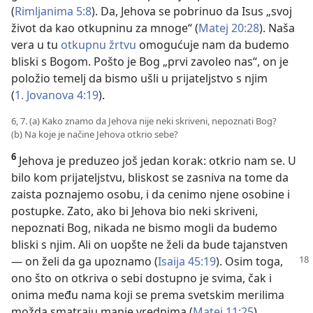
(
Rimljanima 5:8
). Da, Jehova se pobrinuo da Isus „svoj
život da kao otkupninu za mnoge“ (
Matej 20:28
). Naša
vera u tu
otkupnu žrtvu
omogućuje nam da budemo
bliski s Bogom. Pošto je Bog „prvi zavoleo nas“, on je
položio temelj da bismo ušli u prijateljstvo s njim
(
1. Jovanova 4:19
).
6, 7. (a) Kako znamo da Jehova nije neki skriveni, nepoznati Bog?
(b) Na koje je načine Jehova otkrio sebe?
6
Jehova je preduzeo još jedan korak: otkrio nam se. U
bilo kom prijateljstvu, bliskost se zasniva na tome da
zaista poznajemo osobu, i da cenimo njene osobine i
postupke. Zato, ako bi Jehova bio neki skriveni,
nepoznati Bog, nikada ne bismo mogli da budemo
bliski s njim. Ali on uopšte ne želi da bude tajanstven
— on želi da ga
upoznamo (
Isaija 45:19
). Osim toga,
ono što on otkriva o sebi dostupno je svima, čak i
onima među nama koji se prema svetskim merilima
možda smatraju manje vrednima (
Matej 11:25
).