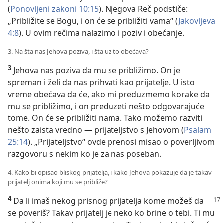
(
Ponovljeni zakoni 10:15
). Njegova Reč podstiče:
„Približite se Bogu, i on će se približiti vama“ (
Jakovljeva
4:8
). U ovim rečima nalazimo i poziv i obećanje.
3. Na šta nas Jehova poziva, i šta uz to obećava?
3
Jehova nas poziva da mu se približimo. On je
spreman i želi da nas prihvati kao prijatelje. U isto
vreme obećava da će, ako mi preduzmemo korake da
mu se približimo, i on preduzeti nešto odgovarajuće
tome. On će se približiti nama. Tako možemo razviti
nešto zaista vredno — prijateljstvo s Jehovom (
Psalam
25:14
). „Prijateljstvo“ ovde prenosi misao o poverljivom
razgovoru s nekim ko je za nas poseban.
4. Kako bi opisao bliskog prijatelja, i kako Jehova pokazuje da je takav
prijatelj onima koji mu se približe?
4
Da li imaš nekog prisnog prijatelja kome možeš da
se poveriš? Takav prijatelj je neko ko brine o tebi. Ti mu