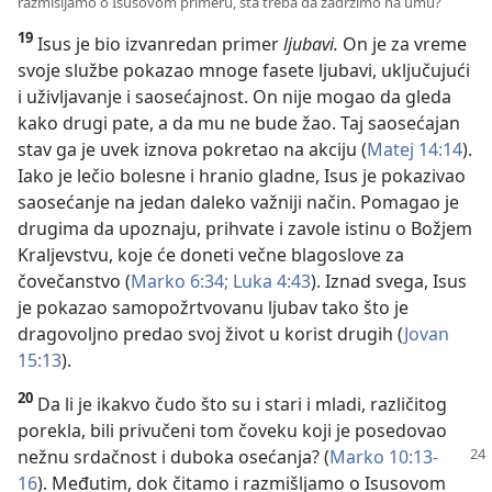
razmišljamo o Isusovom primeru, šta treba da zadržimo na umu?
19
Isus je bio izvanredan primer
ljubavi.
On je za vreme
svoje službe pokazao mnoge fasete ljubavi, uključujući
i uživljavanje i saosećajnost. On nije mogao da gleda
kako drugi pate, a da mu ne bude žao. Taj saosećajan
stav ga je uvek iznova pokretao na akciju (
Matej 14:14
).
Iako je lečio bolesne i hranio gladne, Isus je pokazivao
saosećanje na jedan daleko važniji način. Pomagao je
drugima da upoznaju, prihvate i zavole istinu o Božjem
Kraljevstvu, koje će doneti večne blagoslove za
čovečanstvo (
Marko 6:34;
Luka 4:43
). Iznad svega, Isus
je pokazao samopožrtvovanu ljubav tako što je
dragovoljno predao svoj život u korist drugih (
Jovan
15:13
).
20
Da li je ikakvo čudo što su i stari i mladi, različitog
porekla, bili privučeni tom čoveku koji je posedovao
nežnu
srdačnost i duboka osećanja? (
Marko 10:13-
16
). Međutim, dok čitamo i razmišljamo o Isusovom