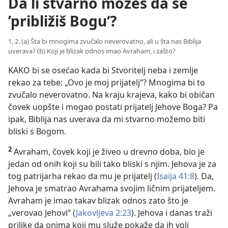
Da li stvarno možeš da se
’približiš Bogu‘?
1, 2. (a) Šta bi mnogima zvučalo neverovatno, ali u šta nas Biblija
uverava? (b) Koji je blizak odnos imao Avraham, i zašto?
KAKO bi se osećao kada bi Stvoritelj neba i zemlje
rekao za tebe: „Ovo je moj prijatelj“? Mnogima bi to
zvučalo neverovatno. Na kraju krajeva, kako bi običan
čovek uopšte i mogao postati prijatelj Jehove Boga? Pa
ipak, Biblija nas uverava da mi stvarno možemo biti
bliski s Bogom.
2
Avraham, čovek koji je živeo u drevno doba, bio je
jedan od onih koji su bili tako bliski s njim. Jehova je za
tog patrijarha rekao da mu je prijatelj (
Isaija 41:8
). Da,
Jehova je smatrao Avrahama svojim ličnim prijateljem.
Avraham je imao takav blizak odnos zato što je
„verovao Jehovi“ (
Jakovljeva 2:23
). Jehova i danas traži
prilike da onima koji mu služe pokaže da ih voli