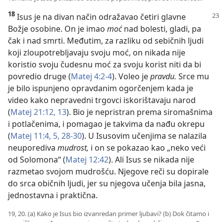
18
Isus je na divan način odražavao četiri glavne
Božje osobine. On je imao
moć
nad bolesti, gladi, pa
čak i nad smrti. Međutim, za razliku od sebičnih ljudi
koji zloupotrebljavaju svoju moć, on nikada nije
koristio svoju čudesnu moć za svoju korist niti da bi
povredio druge (
Matej 4:2-4
). Voleo je
pravdu.
Srce mu
je bilo ispunjeno opravdanim ogorčenjem kada je
video kako nepravedni trgovci iskorištavaju narod
(
Matej 21:12, 13
). Bio je nepristran prema siromašnima
i potlačenima, i pomagao je takvima da nađu okrepu
(
Matej 11:4, 5,
28-30
). U Isusovim učenjima se nalazila
neuporediva
mudrost,
i on se pokazao kao „neko veći
od Solomona“ (
Matej 12:42
). Ali Isus se nikada nije
razmetao svojom mudrošću. Njegove reči su dopirale
do srca običnih ljudi, jer su njegova učenja bila jasna,
jednostavna i praktična.
19, 20. (a) Kako je Isus bio izvanredan primer ljubavi? (b) Dok čitamo i