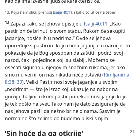
kao da ima izvesne ljudske karakteristike.
a
13. Koju nam sliku prenosi
Isaija 40:11
, i kako to utiče na tebe?
13
Zapazi kako se Jehova opisuje u
Isaiji 40:11
: „Kao
pastir on će brinuti o svom stadu. Rukom će sakupiti
jaganjce, nosiće ih u nedrima.“ Ovde se Jehova
upoređuje s pastirom koji uzima jaganjce u naručje. To
pokazuje da je Bog sposoban da zaštiti i podrži svoj
narod, čak i pojedince koji su slabiji. Možemo se
osećati sigurno u njegovim snažnim rukama, jer ako
smo mu verni, on nas nikada neće ostaviti (
Rimljanima
8:38, 39
). Veliki Pastir nosi svoje jaganjce u svojim
„nedrima“ — što je izraz koji ukazuje na nabor na
gornjoj haljini, u kom pastir ponekad nosi jagnje koje
je tek došlo na svet. Tako nam je dato zasiguranje da
nas Jehova pazi i da nežno brine o nama. Sasvim je
normalno što želimo da budemo bliski s njim.
’Sin hoće da ga otkrije‘