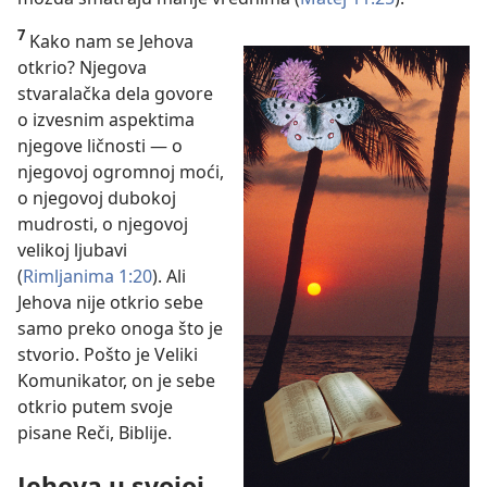
7
Kako nam se Jehova
otkrio? Njegova
stvaralačka dela govore
o izvesnim aspektima
njegove ličnosti — o
njegovoj ogromnoj moći,
o njegovoj dubokoj
mudrosti, o njegovoj
velikoj ljubavi
(
Rimljanima 1:20
). Ali
Jehova nije otkrio sebe
samo preko onoga što je
stvorio. Pošto je Veliki
Komunikator, on je sebe
otkrio putem svoje
pisane Reči, Biblije.
Jehova u svojoj