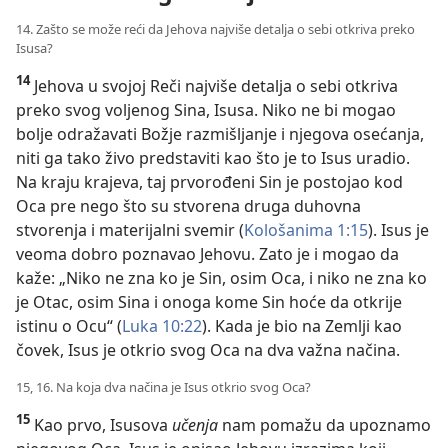
14. Zašto se može reći da Jehova najviše detalja o sebi otkriva preko
Isusa?
14
Jehova u svojoj Reči najviše detalja o sebi otkriva
preko svog voljenog Sina, Isusa. Niko ne bi mogao
bolje odražavati Božje razmišljanje i njegova osećanja,
niti ga tako živo predstaviti kao što je to Isus uradio.
Na kraju krajeva, taj prvorođeni Sin je postojao kod
Oca pre nego što su stvorena druga duhovna
stvorenja i materijalni svemir (
Kološanima 1:15
). Isus je
veoma dobro poznavao Jehovu. Zato je i mogao da
kaže: „Niko ne zna ko je Sin, osim Oca, i niko ne zna ko
je Otac, osim Sina i onoga kome Sin hoće da otkrije
istinu o Ocu“ (
Luka 10:22
). Kada je bio na Zemlji kao
čovek, Isus je otkrio svog Oca na dva važna načina.
15, 16. Na koja dva načina je Isus otkrio svog Oca?
15
Kao prvo, Isusova
učenja
nam pomažu da upoznamo