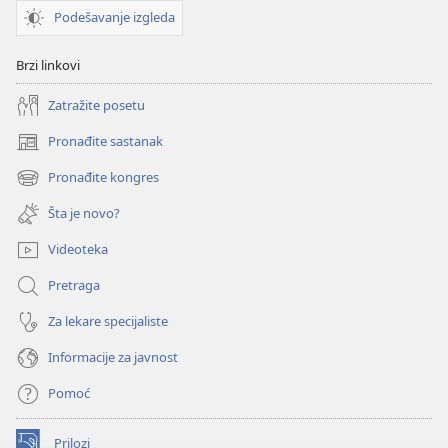
Podešavanje izgleda
Brzi linkovi
Zatražite posetu
Pronađite sastanak
(otvara
novi
Pronađite kongres
(otvara
prozor)
novi
Šta je novo?
prozor)
Videoteka
Pretraga
Za lekare specijaliste
Informacije za javnost
Pomoć
Prilozi