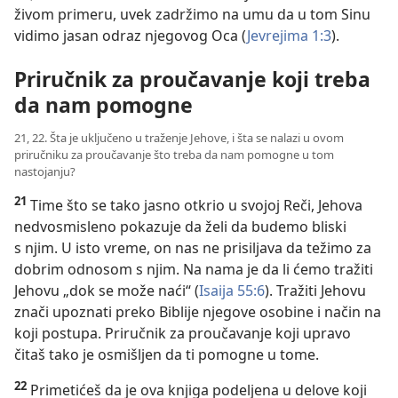
živom primeru, uvek zadržimo na umu da u tom Sinu
vidimo jasan odraz njegovog Oca (
Jevrejima 1:3
).
Priručnik za proučavanje koji treba
da nam pomogne
21, 22. Šta je uključeno u traženje Jehove, i šta se nalazi u ovom
priručniku za proučavanje što treba da nam pomogne u tom
nastojanju?
21
Time što se tako jasno otkrio u svojoj Reči, Jehova
nedvosmisleno pokazuje da želi da budemo bliski
s njim. U isto vreme, on nas ne prisiljava da težimo za
dobrim odnosom s njim. Na nama je da li ćemo tražiti
Jehovu „dok se može naći“ (
Isaija 55:6
). Tražiti Jehovu
znači upoznati preko Biblije njegove osobine i način na
koji postupa. Priručnik za proučavanje koji upravo
čitaš tako je osmišljen da ti pomogne u tome.
22
Primetićeš da je ova knjiga podeljena u delove koji