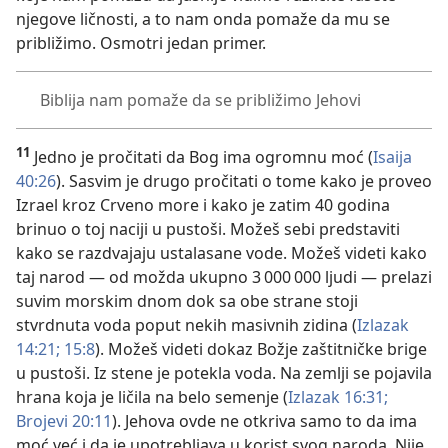
njegove ličnosti, a to nam onda pomaže da mu se
približimo. Osmotri jedan primer.
Biblija nam pomaže da se približimo Jehovi
11
Jedno je pročitati da Bog ima ogromnu moć (
Isaija
40:26
). Sasvim je drugo pročitati o tome kako je proveo
Izrael kroz Crveno more i kako je zatim 40 godina
brinuo o toj naciji u pustoši. Možeš sebi predstaviti
kako se razdvajaju ustalasane vode. Možeš videti kako
taj narod — od možda ukupno 3 000 000 ljudi — prelazi
suvim morskim dnom dok sa obe strane stoji
stvrdnuta voda poput nekih masivnih zidina (
Izlazak
14:21;
15:8
). Možeš videti dokaz Božje zaštitničke brige
u pustoši. Iz stene je potekla voda. Na zemlji se pojavila
hrana koja je ličila na belo semenje (
Izlazak 16:31;
Brojevi 20:11
). Jehova ovde ne otkriva samo to da ima
moć već i da je upotrebljava u korist svog naroda. Nije