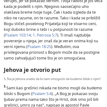
veruješ, jer se pokazao vernim. Tvoja radost je još veća
kada je podeliš s njim. Njegovo saosećajno uho
olakšava breme tvoje tuge. Čak i kada izgleda da te
niko ne razume, on te razume. Tako i kada se približiš
Bogu stičeš posebnog Prijatelja koji te stvarno ceni,
koji duboko brine o tebi i u potpunosti te razume
(
Psalam 103:14;
1. Petrova 5:7
). Ti imaš najdublje
poverenje u njega, jer znaš da je veran onima koji su
verni njemu (
Psalam 18:25
). Međutim, ova
privilegovana prisnost s Bogom može da se postigne
samo zahvaljujući tome što je on omogućava.
Jehova je otvorio put
5. Šta je Jehova uradio da bi nam omogućio da budemo bliski s njim?
5
Sami kao grešnici nikada ne bismo mogli da budemo
bliski s Bogom (
Psalam 5:4
). „A Bog je pokazao svoju
ljubav prema nama tako što je Hrist, dok smo još bili
grešnici, umro za nas“, napisao je apostol Pavle