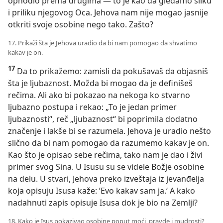
ophodio prema drugima — to je kao da gledamo sliku
i priliku njegovog Oca. Jehova nam nije mogao jasnije
otkriti svoje osobine nego tako. Zašto?
17. Prikaži šta je Jehova uradio da bi nam pomogao da shvatimo
kakav je on.
17
Da to prikažemo: zamisli da pokušavaš da objasniš
šta je ljubaznost. Možda bi mogao da je definišeš
rečima. Ali ako bi pokazao na nekoga ko stvarno
ljubazno postupa i rekao: „To je jedan primer
ljubaznosti“, reč „ljubaznost“ bi poprimila dodatno
značenje i lakše bi se razumela. Jehova je uradio nešto
slično da bi nam pomogao da razumemo kakav je on.
Kao što je opisao sebe rečima, tako nam je dao i živi
primer svog Sina. U Isusu su se videle Božje osobine
na delu. U stvari, Jehova preko izveštaja iz jevanđelja
koja opisuju Isusa kaže: ’Evo kakav sam ja.‘ A kako
nadahnuti zapis opisuje Isusa dok je bio na Zemlji?
18. Kako je Isus pokazivao osobine poput moći, pravde i mudrosti?