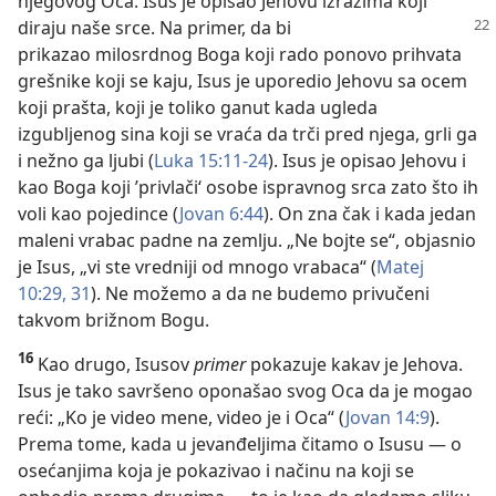
njegovog Oca. Isus je opisao Jehovu izrazima koji
diraju naše srce. Na primer, da
bi
prikazao milosrdnog Boga koji rado ponovo prihvata
grešnike koji se kaju, Isus je uporedio Jehovu sa ocem
koji prašta, koji je toliko ganut kada ugleda
izgubljenog sina koji se vraća da trči pred njega, grli ga
i nežno ga ljubi (
Luka 15:11-24
). Isus je opisao Jehovu i
kao Boga koji ’privlači‘ osobe ispravnog srca zato što ih
voli kao pojedince (
Jovan 6:44
). On zna čak i kada jedan
maleni vrabac padne na zemlju. „Ne bojte se“, objasnio
je Isus, „vi ste vredniji od mnogo vrabaca“ (
Matej
10:29,
31
). Ne možemo a da ne budemo privučeni
takvom brižnom Bogu.
16
Kao drugo, Isusov
primer
pokazuje kakav je Jehova.
Isus je tako savršeno oponašao svog Oca da je mogao
reći: „Ko je video mene, video je i Oca“ (
Jovan 14:9
).
Prema tome, kada u jevanđeljima čitamo o Isusu — o
osećanjima koja je pokazivao i načinu na koji se