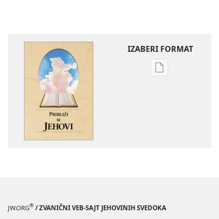
IZABERI FORMAT
Formati
za
preuzimanje
elektronskih
publikacija
Približi
se
Jehovi
®
JW.ORG
/ ZVANIČNI VEB-SAJT JEHOVINIH SVEDOKA