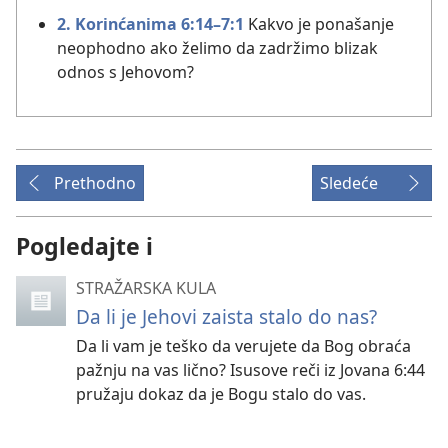
2. Korinćanima 6:14–7:1
Kakvo je ponašanje
neophodno ako želimo da zadržimo blizak
odnos s Jehovom?
Prethodno
Sledeće
Pogledajte i
STRAŽARSKA KULA
Da li je Jehovi zaista stalo do nas?
Da li vam je teško da verujete da Bog obraća
pažnju na vas lično? Isusove reči iz Jovana 6:44
pružaju dokaz da je Bogu stalo do vas.