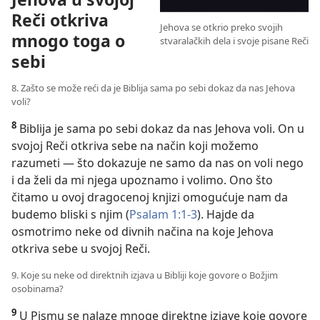
Reči otkriva
Jehova se otkrio preko svojih
mnogo toga o
stvaralačkih dela i svoje pisane Reči
sebi
8. Zašto se može reći da je Biblija sama po sebi dokaz da nas Jehova
voli?
8
Biblija je sama po sebi dokaz da nas Jehova voli. On u
svojoj Reči otkriva sebe na način koji možemo
razumeti — što dokazuje ne samo da nas on voli nego
i da želi da mi njega upoznamo i volimo. Ono što
čitamo u ovoj dragocenoj knjizi omogućuje nam da
budemo bliski s njim (
Psalam 1:1-3
). Hajde da
osmotrimo neke od divnih načina na koje Jehova
otkriva sebe u svojoj Reči.
9. Koje su neke od direktnih izjava u Bibliji koje govore o Božjim
osobinama?
9
U Pismu se nalaze mnoge direktne izjave koje govore