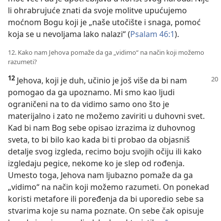
li ohrabrujuće znati da svoje molitve upućujemo
moćnom Bogu koji je „naše utočište i snaga, pomoć
koja se u nevoljama lako nalazi“ (
Psalam 46:1
).
12. Kako nam Jehova pomaže da ga „vidimo“ na način koji možemo
razumeti?
12
Jehova, koji je duh, učinio je još više da bi nam
pomogao da ga upoznamo. Mi smo kao ljudi
ograničeni na to da vidimo samo ono što je
materijalno i zato ne možemo zaviriti u duhovni svet.
Kad bi nam Bog sebe opisao izrazima iz duhovnog
sveta, to bi bilo kao kada bi ti probao da objasniš
detalje svog izgleda, recimo boju svojih očiju ili kako
izgledaju pegice, nekome ko je slep od rođenja.
Umesto toga, Jehova nam ljubazno pomaže da ga
„vidimo“ na način koji možemo razumeti. On ponekad
koristi metafore ili poređenja da bi uporedio sebe sa
stvarima koje su nama poznate. On sebe čak opisuje