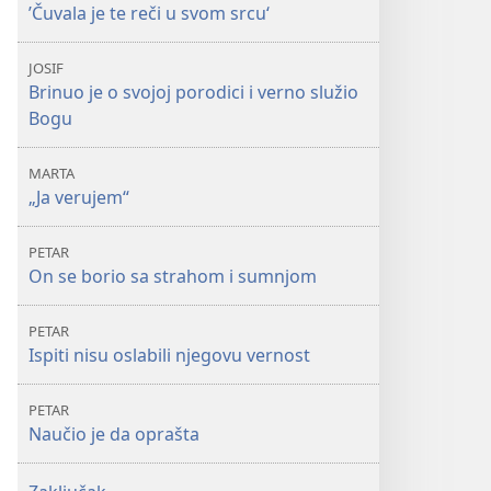
’Čuvala je te reči u svom srcu‘
JOSIF
Brinuo je o svojoj porodici i verno služio
Bogu
MARTA
„Ja verujem“
PETAR
On se borio sa strahom i sumnjom
PETAR
Ispiti nisu oslabili njegovu vernost
PETAR
Naučio je da oprašta