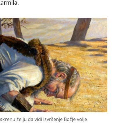
Karmila.
skrenu želju da vidi izvršenje Božje volje