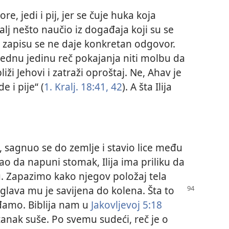
ore, jedi i pij, jer se čuje huka koja
 kralj nešto naučio iz događaja koji su se
m zapisu se ne daje konkretan odgovor.
ednu jedinu reč pokajanja niti molbu da
i Jehovi i zatraži oproštaj. Ne, Ahav je
 i pije“ (
1. Kralj. 18:41, 42
). A šta Ilija
, sagnuo se do zemlje i stavio lice među
ao da napuni stomak, Ilija ima priliku da
 Zapazimo kako njegov položaj tela
 glava mu je savijena do kolena. Šta to
đamo. Biblija nam u
Jakovljevoj 5:18
stanak suše. Po svemu sudeći, reč je o