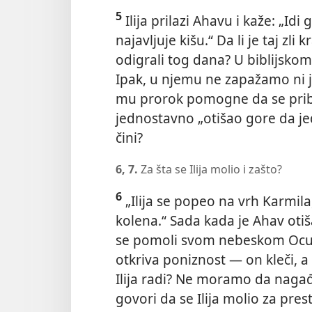
5
Ilija prilazi Ahavu i kaže: „Idi g
najavljuje kišu.“ Da li je taj zli
odigrali tog dana? U biblijsko
Ipak, u njemu ne zapažamo ni j
mu prorok pomogne da se približ
jednostavno „otišao gore da jede
čini?
6, 7.
Za šta se Ilija molio i zašto?
6
„Ilija se popeo na vrh Karmila
kolena.“ Sada kada je Ahav otiš
se pomoli svom nebeskom Ocu.
otkriva poniznost
— on kleči, a
Ilija radi? Ne moramo da naga
govori da se Ilija molio za pre