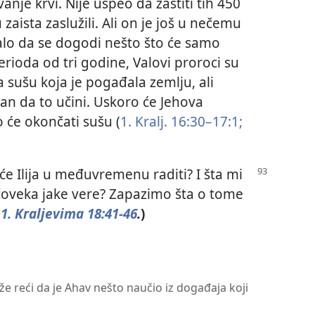
anje krvi. Nije uspeo da zaštiti tih 450
aista zaslužili. Ali on je još u nečemu
alo da se dogodi nešto što će samo
rioda od tri godine, Valovi proroci su
 sušu koja je pogađala zemlju, ali
an da to učini. Uskoro će Jehova
 će okončati sušu (
1. Kralj. 16:30–17:1;
 će Ilija u međuvremenu raditi? I šta mi
oveka jake vere? Zapazimo šta o tome
1. Kraljevima 18:41-46
.
)
ože reći da je Ahav nešto naučio iz događaja koji