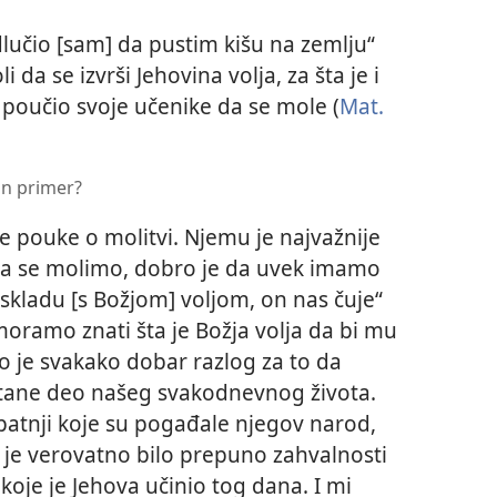
dlučio [sam] da pustim kišu na zemlju“
oli da se izvrši Jehovina volja, za šta je i
 poučio svoje učenike da se mole (
Mat.
in primer?
 pouke o molitvi. Njemu je najvažnije
ada se molimo, dobro je da uvek imamo
kladu [s Božjom] voljom, on nas čuje“
moramo znati šta je Božja volja da bi mu
To je svakako dobar razlog za to da
tane deo našeg svakodnevnog života.
h patnji koje su pogađale njegov narod,
u je verovatno bilo prepuno zahvalnosti
koje je Jehova učinio tog dana. I mi