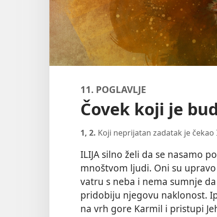
11. POGLAVLJE
Čovek koji je bud
1, 2.
Koji neprijatan zadatak je čekao I
ILIJA silno želi da se nasamo 
mnoštvom ljudi. Oni su upravo 
vatru s neba i nema sumnje da
pridobiju njegovu naklonost. I
na vrh gore Karmil i pristupi J