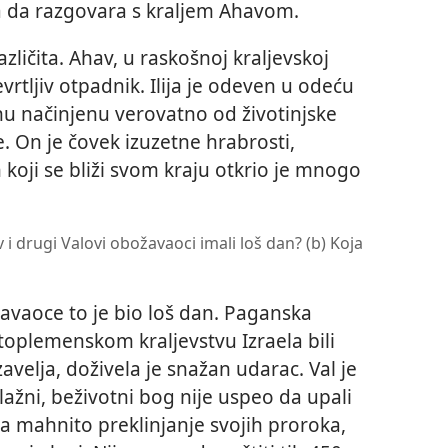
a da razgovara s kraljem Ahavom.
ličita. Ahav, u raskošnoj kraljevskoj
vrtljiv otpadnik. Ilija je odeven u odeću
inu načinjenu verovatno od životinjske
ke. On je čovek izuzetne hrabrosti,
 koji se bliži svom kraju otkrio je mnogo
 i drugi Valovi obožavaoci imali loš dan? (b) Koja
avaoce to je bio loš dan. Paganska
setoplemenskom kraljevstvu Izraela bili
zavelja, doživela je snažan udarac. Val je
lažni, beživotni bog nije uspeo da upali
a mahnito preklinjanje svojih proroka,