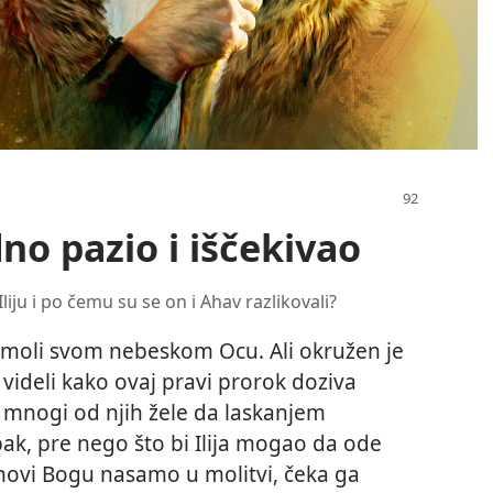
no pazio i iščekivao
liju i po čemu su se on i Ahav razlikovali?
pomoli svom nebeskom Ocu. Ali okružen je
videli kako ovaj pravi prorok doziva
 mnogi od njih žele da laskanjem
pak, pre nego što bi Ilija mogao da ode
ehovi Bogu nasamo u molitvi, čeka ga