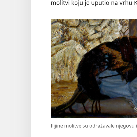
molitvi koju je uputio na vrhu 
Ilijine molitve su odražavale njegovu i