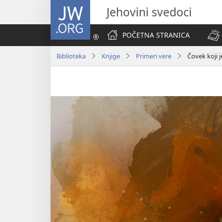
JW.ORG
Jehovini svedoci
POČETNA STRANICA
Biblioteka
Knjige
Primeri vere
Čovek koji j