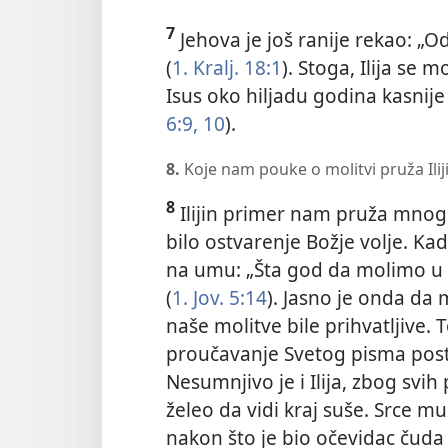
7
Jehova je još ranije rekao: „O
(
1. Kralj. 18:1
). Stoga, Ilija se m
Isus oko hiljadu godina kasnije
6:9, 10
).
8.
Koje nam pouke o molitvi pruža Ilij
8
Ilijin primer nam pruža mnoge
bilo ostvarenje Božje volje. K
na umu: „Šta god da molimo u s
(
1. Jov. 5:14
). Jasno je onda da 
naše molitve bile prihvatljive. 
proučavanje Svetog pisma pos
Nesumnjivo je i Ilija, zbog svi
želeo da vidi kraj suše. Srce m
nakon što je bio očevidac čuda 