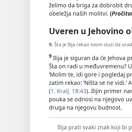
želimo da briga za dobrobit dr
obeležja naših molitvi.
(
Pročita
Uveren u Jehovino o
9.
Šta je Ilija rekao svom sluzi da ura
9
Ilija je siguran da će Jehova p
Šta on radi u međuvremenu? U za
’Molim te, idi gore i pogledaj 
zatim rekao: ’Ništa se ne vidi.‘ 
(
1. Kralj. 18:43
). Ilijin primer
pouka se odnosi na njegovo uver
druga na njegovu budnost.
Ilija prati svaki znak koji b