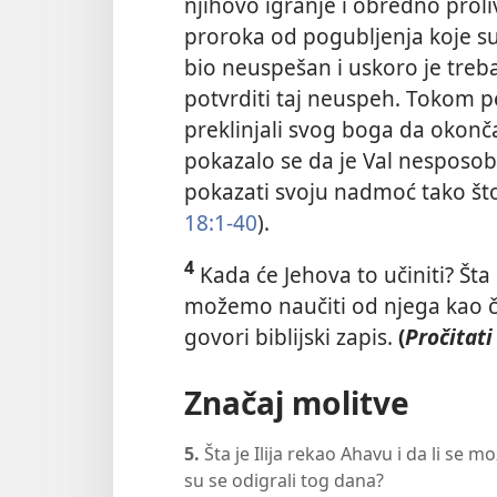
njihovo igranje i obredno proliv
proroka od pogubljenja koje su z
bio neuspešan i uskoro je treb
potvrditi taj neuspeh. Tokom pe
preklinjali svog boga da okonča
pokazalo se da je Val nesposob
pokazati svoju nadmoć tako što
18:1-40
).
4
Kada će Jehova to učiniti? Šta
možemo naučiti od njega kao č
govori biblijski zapis.
(
Pročitati
Značaj molitve
5.
Šta je Ilija rekao Ahavu i da li se m
su se odigrali tog dana?