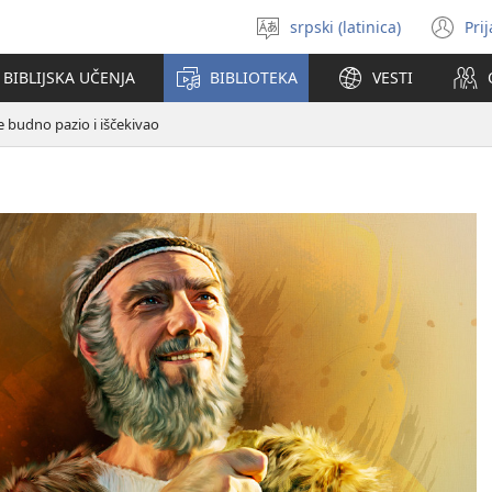
srpski (latinica)
Pri
Izaberi
(o
jezik
no
BIBLIJSKA UČENJA
BIBLIOTEKA
VESTI
pr
e budno pazio i iščekivao