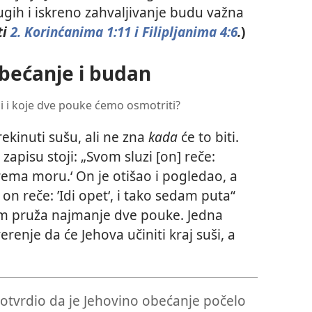
ugih i iskreno zahvaljivanje budu važna
ti
2. Korinćanima 1:11 i
Filipljanima 4:6
.
)
bećanje i budan
di i koje dve pouke ćemo osmotriti?
rekinuti sušu, ali ne zna
kada
će to biti.
pisu stoji: „Svom sluzi [on] reče:
prema moru.‘ On je otišao i pogledao, a
A on reče: ’Idi opet‘, i tako sedam puta“
 nam pruža najmanje dve pouke. Jedna
enje da će Jehova učiniti kraj suši, a
i potvrdio da je Jehovino obećanje počelo