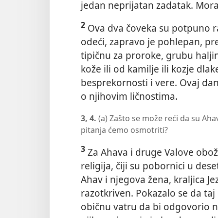
jedan neprijatan zadatak. Mor
2
Ova dva čoveka su potpuno raz
odeći, zapravo je pohlepan, pre
tipičnu za proroke, grubu halj
kože ili od kamilje ili kozje dla
besprekornosti i vere. Ovaj dan
o njihovim ličnostima.
3, 4.
(a) Zašto se može reći da su Ahav
pitanja ćemo osmotriti?
3
Za Ahava i druge Valove obož
religija, čiji su pobornici u de
Ahav i njegova žena, kraljica Je
razotkriven. Pokazalo se da taj 
običnu vatru da bi odgovorio n