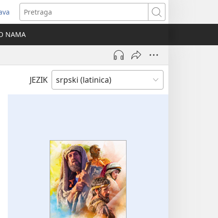
java
tvara
Pretraga
vi
O NAMA
ozor)
JEZIK