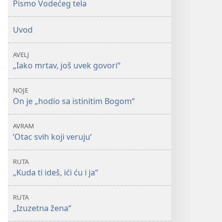
Pismo Vodećeg tela
Uvod
AVELJ
„Iako mrtav, još uvek govori“
NOJE
On je „hodio sa istinitim Bogom“
AVRAM
’Otac svih koji veruju‘
RUTA
„Kuda ti ideš, ići ću i ja“
RUTA
„Izuzetna žena“