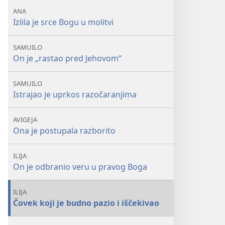
ANA
Izlila je srce Bogu u molitvi
SAMUILO
On je „rastao pred Jehovom“
SAMUILO
Istrajao je uprkos razočaranjima
AVIGEJA
Ona je postupala razborito
ILIJA
On je odbranio veru u pravog Boga
ILIJA
Čovek koji je budno pazio i iščekivao