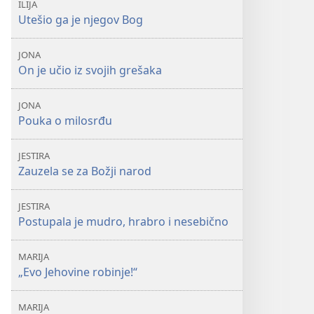
ILIJA
Utešio ga je njegov Bog
JONA
On je učio iz svojih grešaka
JONA
Pouka o milosrđu
JESTIRA
Zauzela se za Božji narod
JESTIRA
Postupala je mudro, hrabro i nesebično
MARIJA
„Evo Jehovine robinje!“
MARIJA