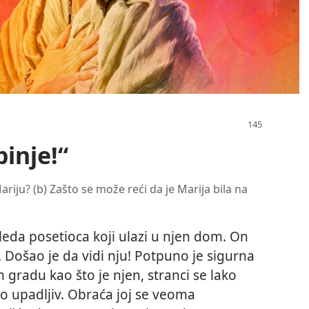
inje!“
riju? (b) Zašto se može reći da je Marija bila na
leda posetioca koji ulazi u njen dom. On
. Došao je da vidi nju! Potpuno je sigurna
 gradu kao što je njen, stranci se lako
io upadljiv. Obraća joj se veoma