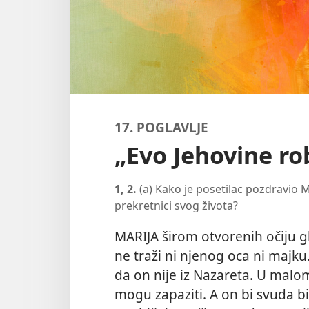
17. POGLAVLJE
„Evo Jehovine rob
1, 2.
(a) Kako je posetilac pozdravio Ma
prekretnici svog života?
MARIJA širom otvorenih očiju g
ne traži ni njenog oca ni majku
da on nije iz Nazareta. U malom
mogu zapaziti. A on bi svuda b