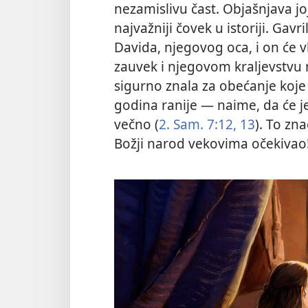
nezamislivu čast. Objašnjava joj
najvažniji čovek u istoriji. Gav
Davida, njegovog oca, i on će 
zauvek i njegovom kraljevstvu ne
sigurno znala za obećanje koje
godina ranije — naime, da će 
večno (
2. Sam. 7:12, 13
). To zna
Božji narod vekovima očekivao