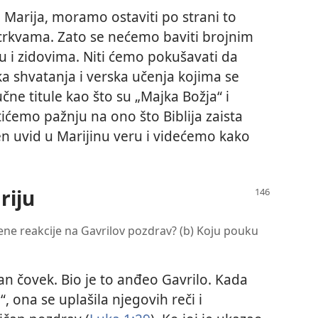
 Marija, moramo ostaviti po strani to
crkvama. Zato se nećemo baviti brojnim
 i zidovima. Niti ćemo pokušavati da
 shvatanja i verska učenja kojima se
čne titule kao što su „Majka Božja“ i
ićemo pažnju na ono što Biblija zaista
en uvid u Marijinu veru i videćemo kako
riju
ene reakcije na Gavrilov pozdrav? (b) Koju pouku
čan čovek. Bio je to anđeo Gavrilo. Kada
, ona se uplašila njegovih reči i