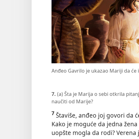
Anđeo Gavrilo je ukazao Mariji da će 
7.
(a) Šta je Marija o sebi otkrila pit
naučiti od Marije?
7
Štaviše, anđeo joj govori da će
Kako je moguće da jedna žena r
uopšte mogla da rodi? Verena je 