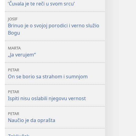
’Čuvala je te reči u svom srcu‘
JOSIF
Brinuo je o svojoj porodici i verno služio
Bogu
MARTA
„Ja verujem“
PETAR
On se borio sa strahom i sumnjom
PETAR
Ispiti nisu oslabili njegovu vernost
PETAR
Naučio je da oprašta