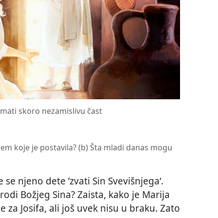
imati skoro nezamislivu čast
anjem koje je postavila? (b) Šta mladi danas mogu
 se njeno dete ’zvati Sin Svevišnjega‘.
odi Božjeg Sina? Zaista, kako je Marija
za Josifa, ali još uvek nisu u braku. Zato