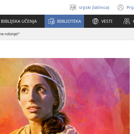
srpski (latinica)
Pri
Izaberi
(o
jezik
no
BIBLIJSKA UČENJA
BIBLIOTEKA
VESTI
pr
ne robinje!“