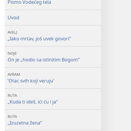
Pismo Vodećeg tela
Uvod
AVELJ
„Iako mrtav, još uvek govori“
NOJE
On je „hodio sa istinitim Bogom“
AVRAM
’Otac svih koji veruju‘
RUTA
„Kuda ti ideš, ići ću i ja“
RUTA
„Izuzetna žena“