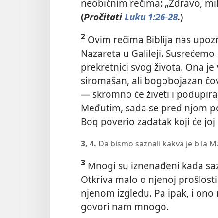
neobičnim rečima: „Zdravo, mil
(
Pročitati
Luku 1:26-28
.
)
2
Ovim rečima Biblija nas upozna
Nazareta u Galileji. Susrećemo 
prekretnici svog života. Ona je 
siromašan, ali bogobojazan čove
— skromno će živeti i podupira
Međutim, sada se pred njom poja
Bog poverio zadatak koji će joj
3, 4.
Da bismo saznali kakva je bila M
3
Mnogi su iznenađeni kada sazn
Otkriva malo o njenoj prošlosti,
njenom izgledu. Pa ipak, i ono m
govori nam mnogo.