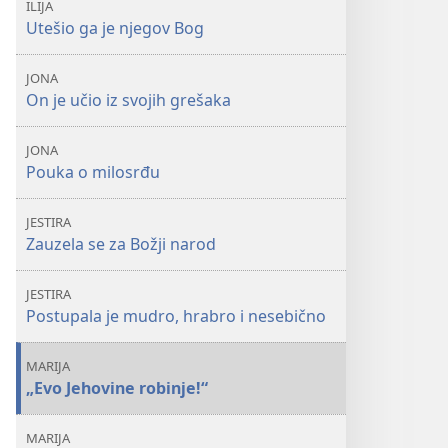
ILIJA
Utešio ga je njegov Bog
JONA
On je učio iz svojih grešaka
JONA
Pouka o milosrđu
JESTIRA
Zauzela se za Božji narod
JESTIRA
Postupala je mudro, hrabro i nesebično
MARIJA
„Evo Jehovine robinje!“
MARIJA