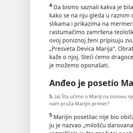
4
Da bismo saznali kakva je bila
kako se na nju gleda u raznim 
slikama i prikazima na mermeru
rastumačimo zamršena teološka
ovoj poniznoj ženi pripisuju zvu
„Presveta Devica Marija“. Obrat
kaže o njoj. Steći ćemo dragoc
je možemo oponašati.
Anđeo je posetio Ma
5.
(a) Šta učimo o Mariji na osnovu nj
nam pruža Marijin primer?
5
Marijin posetilac nije bio obi
ju je nazvao „milošću darovana“