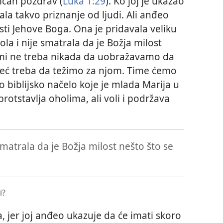
bičan pozdrav (
Luka 1:29
). Ko joj je ukazao
ala takvo priznanje od ljudi. Ali anđeo
sti Jehove Boga. Ona je pridavala veliku
ola i nije smatrala da je Božja milost
mi ne treba nikada da uobražavamo da
eć treba da težimo za njom. Time ćemo
 biblijsko načelo koje je mlada Marija u
rotstavlja oholima, ali voli i podržava
 smatrala da je Božja milost nešto što se
i?
, jer joj anđeo ukazuje da će imati skoro