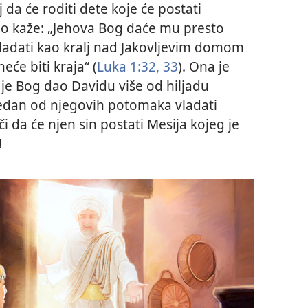
 da će roditi dete koje će postati
rilo kaže: „Jehova Bog daće mu presto
vladati kao kralj nad Jakovljevim domom
će biti kraja“ (
Luka 1:32, 33
). Ona je
 je Bog dao Davidu više od hiljadu
jedan od njegovih potomaka vladati
či da će njen sin postati Mesija kojeg je
!