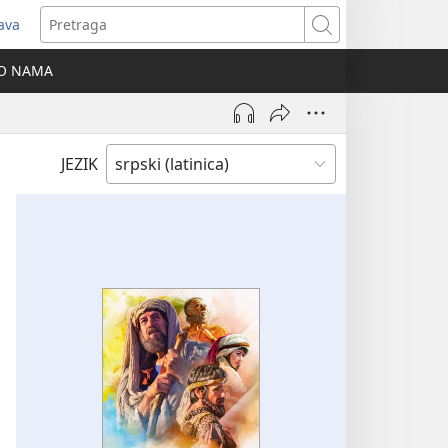
java
tvara
Pretraga
vi
O NAMA
ozor)
JEZIK