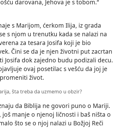
ošću darovana, Jehova je s tobom.“
je s Marijom, ćerkom Ilija, iz grada
se s njom u trenutku kada se nalazi na
verena za tesara Josifa koji je bio
k. Čini se da je njen životni put zacrtan
ti Josifa dok zajedno budu podizali decu.
vljuje ovaj posetilac s vešću da joj je
 promeniti život.
arija, šta treba da uzmemo u obzir?
aju da Biblija ne govori puno o Mariji.
 još manje o njenoj ličnosti i baš ništa o
alo što se o njoj nalazi u Božjoj Reči