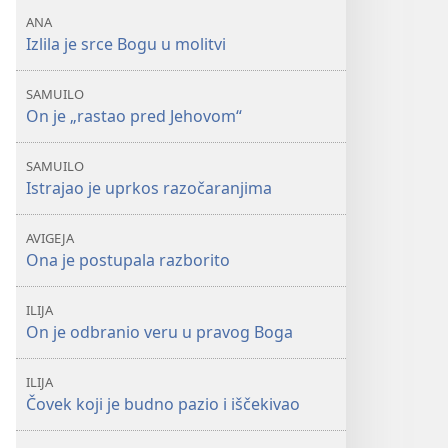
ANA
Izlila je srce Bogu u molitvi
SAMUILO
On je „rastao pred Jehovom“
SAMUILO
Istrajao je uprkos razočaranjima
AVIGEJA
Ona je postupala razborito
ILIJA
On je odbranio veru u pravog Boga
ILIJA
Čovek koji je budno pazio i iščekivao