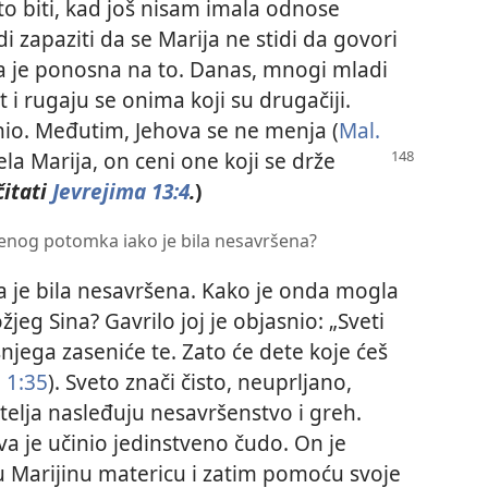
to biti, kad još nisam imala odnose
edi zapaziti da se Marija ne stidi da govori
na je ponosna na to. Danas, mnogi mladi
 i rugaju se onima koji su drugačiji.
nio. Međutim, Jehova se ne menja (
Mal.
ela Marija, on ceni one koji se drže
itati
Jevrejima 13:4
.
)
enog potomka iako je bila nesavršena?
ja je bila nesavršena. Kako je onda mogla
eg Sina? Gavrilo joj je objasnio: „Sveti
šnjega zaseniće te. Zato će dete koje ćeš
 1:35
). Sveto znači čisto, neuprljano,
telja nasleđuju nesavršenstvo i greh.
a je učinio jedinstveno čudo. On je
u Marijinu matericu i zatim pomoću svoje