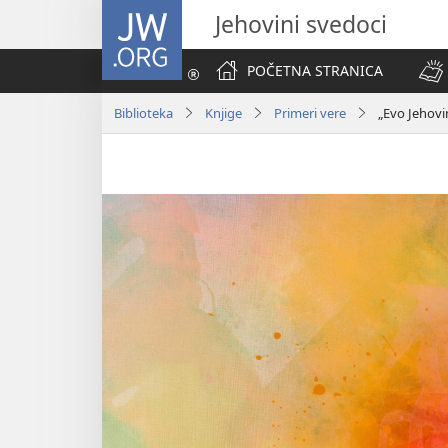
JW.ORG
Jehovini svedoci
POČETNA STRANICA
Biblioteka
Knjige
Primeri vere
„Evo Jehovi