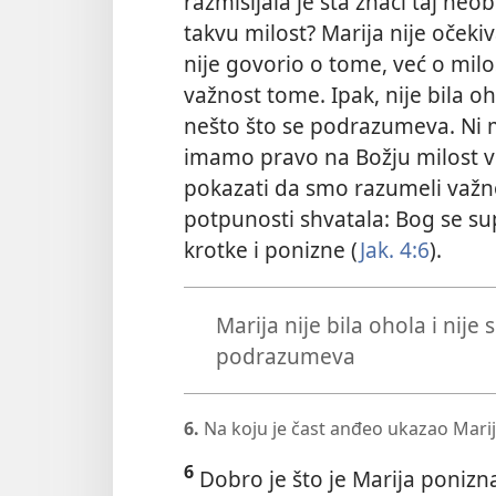
razmišljala je šta znači taj neo
takvu milost? Marija nije očekiv
nije govorio o tome, već o milo
važnost tome. Ipak, nije bila oh
nešto što se podrazumeva. Ni 
imamo pravo na Božju milost v
pokazati da smo razumeli važno
potpunosti shvatala: Bog se sup
krotke i ponizne (
Jak. 4:6
).
Marija nije bila ohola i nije
podrazumeva
6.
Na koju je čast anđeo ukazao Marij
6
Dobro je što je Marija ponizna