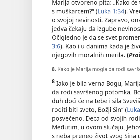
Marija otvoreno pita: „Kako će 
s muškarcem?“ (
Luka 1:34
). Vr
o svojoj nevinosti. Zapravo, o
jedva čekaju da izgube nevinost
Očigledno je da se svet prome
3:6
). Kao i u danima
kada je živ
njegovih moralnih merila.
(
Proč
8.
Kako je Marija mogla da rodi savrš
8
Iako je bila verna Bogu, Mari
da rodi savršenog potomka, Božj
duh doći će na tebe i sila Svevi
roditi biti sveto, Božji Sin“ (
Luka
posvećeno. Deca od svojih rodi
Međutim, u ovom slučaju, Jehov
s neba preneo život svog Sina 