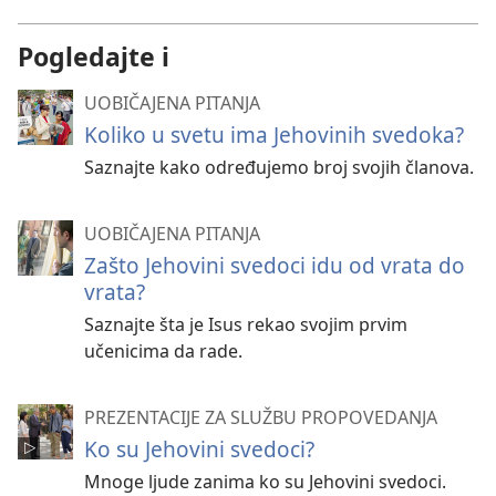
Pogledajte i
UOBIČAJENA PITANJA
Koliko u svetu ima Jehovinih svedoka?
Saznajte kako određujemo broj svojih članova.
UOBIČAJENA PITANJA
Zašto Jehovini svedoci idu od vrata do
vrata?
Saznajte šta je Isus rekao svojim prvim
učenicima da rade.
PREZENTACIJE ZA SLUŽBU PROPOVEDANJA
Ko su Jehovini svedoci?
Mnoge ljude zanima ko su Jehovini svedoci.