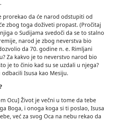
.
je prorekao da će narod odstupiti od
će zbog toga doživeti propast. (Pročitaj
Knjiga o Sudijama svedoči da se to stalno
emije, narod je zbog neverstva bio
dozvolio da 70. godine n. e. Rimljani
u? Za kakvo je to neverstvo narod bio
što je to činio kad su se uzdali u njega?
 odbacili Isusa kao Mesiju.
?
om Ocu] Život je večni u tome da tebe
oga Boga, i onoga koga si ti poslao, Isusa
a sebe, već za svog Oca na nebu rekao da