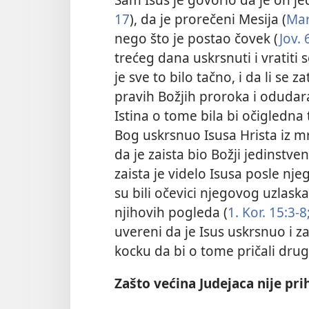
17
), da je prorečeni Mesija (
Mar
nego što je postao čovek (
Jov. 
trećeg dana uskrsnuti i vratiti 
je sve to bilo tačno, i da li se 
pravih Božjih proroka i oduda
Istina o tome bila bi očigledna 
Bog uskrsnuo Isusa Hrista iz mrt
da je zaista bio Božji jedinstveni
zaista je videlo Isusa posle nj
su bili očevici njegovog uzlask
njihovih pogleda (
1. Kor. 15:3-8
uvereni da je Isus uskrsnuo i za
kocku da bi o tome pričali drug
Zašto većina Judejaca nije pri