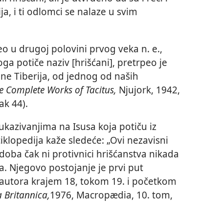
vija, i ti odlomci se nalaze u svim
iveo u drugoj polovini prvog veka n. e.,
oga potiče naziv [hrišćani], pretrpeo je
ne Tiberija, od jednog od naših
e Complete Works of Tacitus,
Njujork, 1942,
ak 44).
 ukazivanjima na Isusa koja potiču iz
iklopedija kaže sledeće: „Ovi nezavisni
doba čak ni protivnici hrišćanstva nikada
a. Njegovo postojanje je prvi put
autora krajem 18, tokom 19. i početkom
 Britannica,
1976, Macropædia, 10. tom,