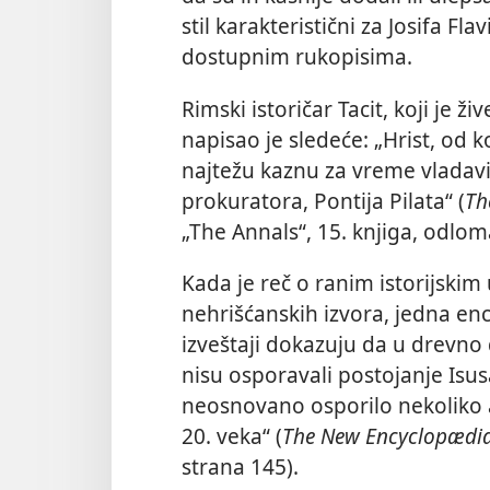
stil karakteristični za Josifa Fla
dostupnim rukopisima.
Rimski istoričar Tacit, koji je ž
napisao je sledeće: „Hrist, od k
najtežu kaznu za vreme vladavi
prokuratora, Pontija Pilata“ (
Th
„The Annals“, 15. knjiga, odlom
Kada je reč o ranim istorijskim
nehrišćanskih izvora, jedna enc
izveštaji dokazuju da u drevno 
nisu osporavali postojanje Isus
neosnovano osporilo nekoliko 
20. veka“ (
The New Encyclopædia
strana 145).