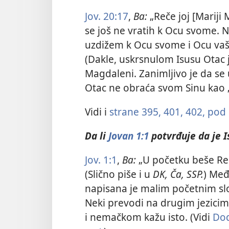
Jov. 20:17
,
Ba:
„Reče joj [Mariji 
se još ne vratih k Ocu svome. Ne
uzdižem k Ocu svome i Ocu va
(Dakle, uskrsnulom Isusu Otac je
Magdaleni. Zanimljivo je da s
Otac ne obraća svom Sinu kao 
Vidi i
strane 395, 401, 402, pod
Da li
Jovan 1:1
potvrđuje da je 
Jov. 1:1
,
Ba:
„U početku beše Reč
(Slično piše i u
DK, Ča, SSP.
) Međ
napisana
je malim početnim slo
Neki prevodi na drugim jezici
i nemačkom kažu isto. (Vidi
Dod