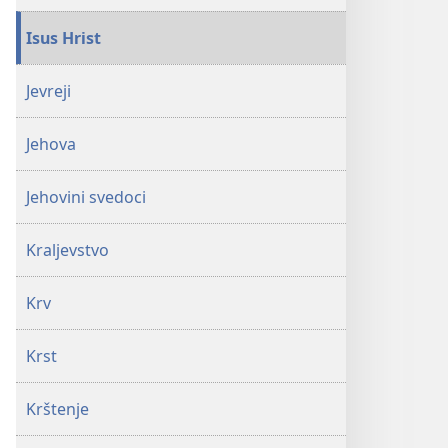
Isus Hrist
Jevreji
Jehova
Jehovini svedoci
Kraljevstvo
Krv
Krst
Krštenje