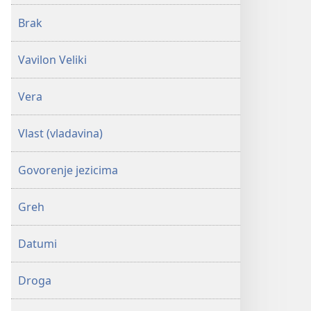
Brak
Vavilon Veliki
Vera
Vlast (vladavina)
Govorenje jezicima
Greh
Datumi
Droga