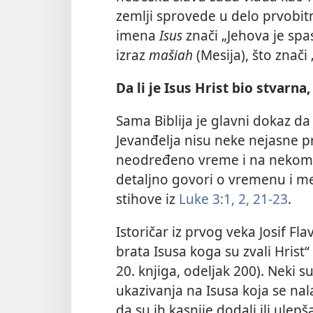
zemlji sprovede u delo prvobit
imena
Isus
znači „Jehova je spa
izraz
mašiah
(Mesija), što znači
Da li je Isus Hrist bio stvarna,
Sama Biblija je glavni dokaz da j
Jevanđelja nisu neke nejasne pr
neodređeno vreme i na nekom
detaljno govori o vremenu i m
stihove iz
Luke 3:1, 2,
21-23
.
Istoričar iz prvog veka Josif Fl
brata Isusa koga su zvali Hrist“ 
20. knjiga, odeljak
200). Neki s
ukazivanja na Isusa koja se nalaz
da su ih kasnije dodali ili ulepša