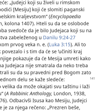
eće: „Judejci koji su živeli u rimskom
odići [Mesiju] koji će slomiti paganski
aelskim kraljevstvom“ (
Encyclopaedia
m, kolona 1407). Hteli su da se oslobode
oba svedoče da je bilo Judejaca koji su na
stva zabeleženog u
Danilu 9:24-27
okom prvog veka n. e. (
Luka 3:15
). Ali to
ovezalo i s tim da će se ’učiniti kraj
e knjige pokazuje da će Mesija umreti kako
a Judejaca nije smatrala da neko treba
trali su da su pravedni pred Bogom zato
ednom delu se kaže sledeće:
velika da može okajati svu taštinu i laži
“ (
A Rabbinic Anthology,
London, 1938,
76). Odbacivši Isusa kao Mesiju, Judejci
e je za njega rečeno: „Prezren beše,