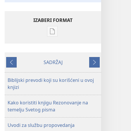
IZABERI FORMAT
Formati
za
preuzimanje
elektronskih
SADRŽAJ
publikacija
Prethodno
Sledeće
Rezonovanje
na
Biblijski prevodi koji su korišćeni u ovoj
temelju
knjizi
Pisma
Kako koristiti knjigu Rezonovanje na
temelju Svetog pisma
Uvodi za službu propovedanja