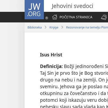
JW.ORG
Jehovini svedoci
POČETNA STRANICA
Biblioteka
Knjige
Rezonovanje na temelju Pis
Isus Hrist
Definicija:
Božji jedinorođeni Si
Taj Sin je prvo što je Bog stvo
drugo na nebu i na zemlji. On 
svemiru. Jehova ga je poslao na
otkupninu za čovečanstvo i da
potomci koji iskazuju veru dobij
nebesku slavu sada vlada kao Kra