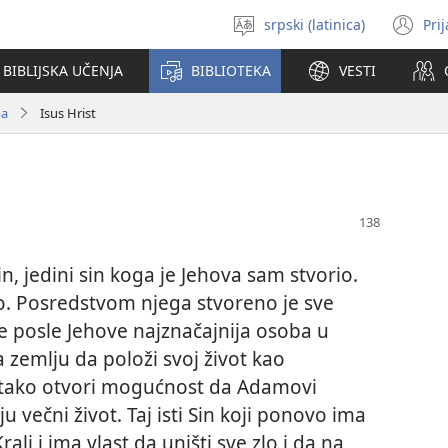
srpski (latinica)
Pri
Izaberi
(o
jezik
no
BIBLIJSKA UČENJA
BIBLIOTEKA
VESTI
pr
ma
Isus Hrist
n, jedini sin koga je Jehova sam stvorio.
rio. Posredstvom njega stvoreno je sve
je posle Jehove najznačajnija osoba u
 zemlju da položi svoj život kao
 tako otvori mogućnost da Adamovi
u večni život. Taj isti Sin koji ponovo ima
lj i ima vlast da uništi sve zlo i da na