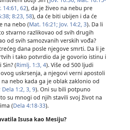
. 14:61, 62
), da je živeo na nebu pre
6:38;
8:23,
58
), da će biti ubijen i da će
se na nebo (
Mat. 16:21;
Jov. 14:2, 3
). Da li
zato stvarno razlikovao od svih drugih
rao od svih samozvanih verskih vođa?
trećeg dana posle njegove smrti. Da li je
vih i tako potvrdio da je govorio istinu i
 Sin? (
Rimlj. 1:3, 4
). Više od 500 ljudi
egovog uskrsenja, a njegovi verni apostoli
a na nebo kada ga je oblak zaklonio od
;
Dela 1:2, 3,
9
). Oni su bili potpuno
to su mnogi od njih stavili svoj život na
ima (
Dela 4:18-33
).
hvatila Isusa kao Mesiju?