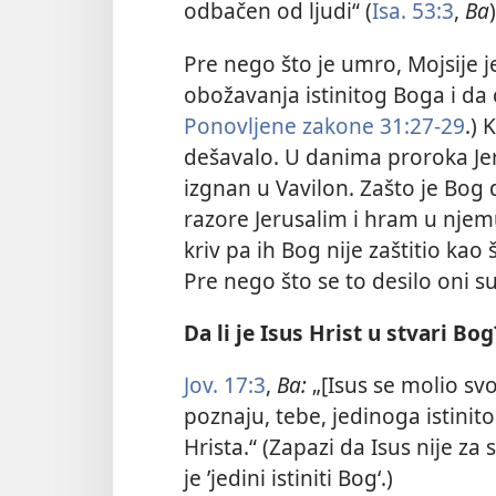
odbačen od ljudi“ (
Isa. 53:3
,
Ba
)
Pre nego što je umro, Mojsije 
obožavanja istinitog Boga i da 
Ponovljene zakone 31:27-29
.) 
dešavalo. U danima proroka Jer
izgnan u Vavilon. Zašto je Bog 
razore Jerusalim i hram u njem
kriv pa ih Bog nije zaštitio kao 
Pre nego što se to desilo oni su
Da li je Isus Hrist u stvari Bog
Jov. 17:3
,
Ba:
„[Isus se molio sv
poznaju, tebe, jedinoga istinit
Hrista.“ (Zapazi da Isus nije z
je ’jedini istiniti Bog‘.)