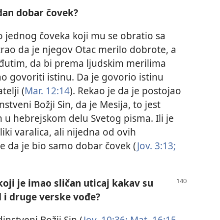
edan dobar čovek?
io jednog čoveka koji mu se obratio sa
atrao da je njegov Otac merilo dobrote, a
đutim, da bi prema ljudskim merilima
 govoriti istinu. Da je govorio istinu
telji (
Mar. 12:14
). Rekao je da je postojao
stveni Božji Sin, da je Mesija, to jest
en u hebrejskom delu Svetog pisma. Ili je
liki varalica, ali nijedna od ovih
e da je bio samo dobar čovek (
Jov. 3:13;
koji je imao sličan uticaj kakav su
 i druge verske vođe?
instveni Božji Sin (
Jov. 10:36;
Mat. 16:15-