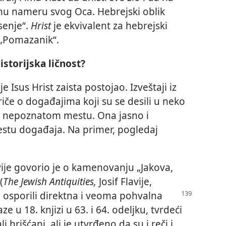
nu nameru svog Oca. Hebrejski oblik
senje“.
Hrist
je ekvivalent za hebrejski
 „Pomazanik“.
 istorijska ličnost?
e Isus Hrist zaista postojao. Izveštaji iz
iče o događajima koji su se desili u neko
 nepoznatom mestu. Ona jasno i
estu događaja. Na primer, pogledaj
avije govorio je o kamenovanju „Jakova,
(
The Jewish Antiquities,
Josif Flavije,
u osporili direktna i veoma pohvalna
e u 18. knjizi u 63. i 64. odeljku, tvrdeći
li hrišćani, ali je utvrđeno da su i reči i