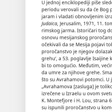
U jednoj enciklopediji piše sled
periodu verovali su da će Bog p
jaram i vladati obnovljenim izr
Judaica,
Jerusalim, 1971, 11. to
rimskog jarma. Istoričari tog d
osnovu mesijanskog proročan
očekivali da se Mesija pojavi t
proročanstvo je njegov dolazak p
grehu‘, a 53. poglavlje Isaijin
bi to omogućio. Međutim, većin
da umre za njihove grehe. Sma
što su
Avrahamovi potomci. U j
„Avrahamova [zasluga] je toliko 
izrečene u Izraelu u ovom svetu
K. Montefjore i H. Lou, strana 6
su ispunili proročanstvo u kom