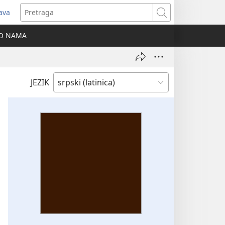
java
tvara
Pretraga
vi
O NAMA
ozor)
JEZIK