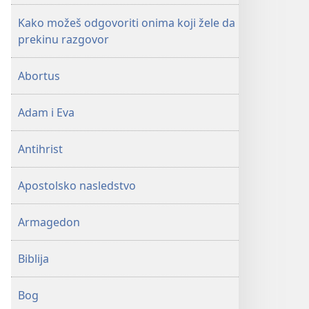
Kako možeš odgovoriti onima koji žele da
prekinu razgovor
Abortus
Adam i Eva
Antihrist
Apostolsko nasledstvo
Armagedon
Biblija
Bog