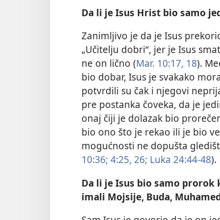
Da li je Isus Hrist bio samo j
Zanimljivo je da je Isus prekor
„Učitelju dobri“, jer je Isus sm
ne on lično (
Mar. 10:17, 18
). Me
bio dobar, Isus je svakako morao
potvrdili su čak i njegovi neprija
pre postanka čoveka, da je jedin
onaj čiji je dolazak bio proreč
bio ono što je rekao ili je bio ve
mogućnosti ne dopušta gledišt
10:36;
4:25, 26;
Luka 24:44-48
).
Da li je Isus bio samo prorok 
imali Mojsije, Buda, Muhamed
Sam Isus je govorio da je on jed