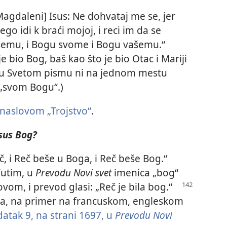
Magdaleni] Isus: Ne dohvataj me se, jer
go idi k braći mojoj, i reci im da se
šemu, i Bogu svome i Bogu vašemu.“
 bio Bog, baš kao što je bio Otac i Mariji
e u Svetom pismu ni na jednom mestu
„svom Bogu“.)
 naslovom „Trojstvo“
.
Isus Bog?
, i Reč beše u Boga, i Reč beše Bog.“
utim, u
Prevodu Novi svet
imenica „bog“
vom, i prevod glasi: „Reč je bila bog.“
ma, na primer na francuskom, engleskom
atak 9, na strani 1697, u
Prevodu Novi