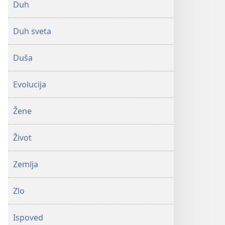
Duh
Duh sveta
Duša
Evolucija
Žene
Život
Zemlja
Zlo
Ispoved