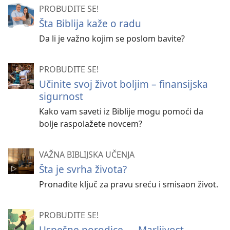
PROBUDITE SE!
Šta Biblija kaže o radu
Da li je važno kojim se poslom bavite?
PROBUDITE SE!
Učinite svoj život boljim – finansijska
sigurnost
Kako vam saveti iz Biblije mogu pomoći da
bolje raspolažete novcem?
VAŽNA BIBLIJSKA UČENJA
Šta je svrha života?
Pronađite ključ za pravu sreću i smisaon život.
PROBUDITE SE!
Uspešne porodice — Marljivost