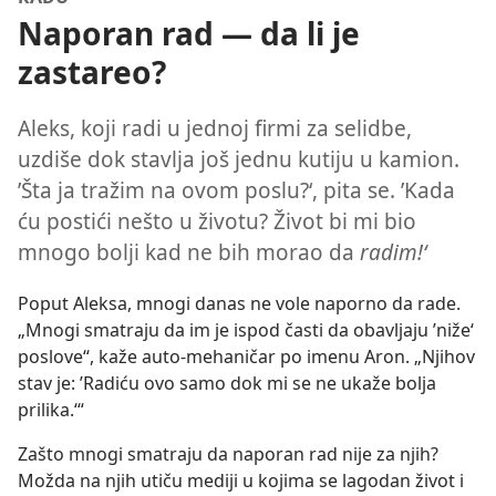
Naporan rad — da li je
zastareo?
Aleks, koji radi u jednoj firmi za selidbe,
uzdiše dok stavlja još jednu kutiju u kamion.
’Šta ja tražim na ovom poslu?‘, pita se. ’Kada
ću postići nešto u životu? Život bi mi bio
mnogo bolji kad ne bih morao da
radim!‘
Poput Aleksa, mnogi danas ne vole naporno da rade.
„Mnogi smatraju da im je ispod časti da obavljaju ’niže‘
poslove“, kaže auto-mehaničar po imenu Aron. „Njihov
stav je: ’Radiću ovo samo dok mi se ne ukaže bolja
prilika.‘“
Zašto mnogi smatraju da naporan rad nije za njih?
Možda na njih utiču mediji u kojima se lagodan život i