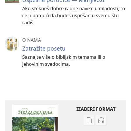
Ako stekneš dobre radne navike u mladosti, to
će ti pomoći da budeš uspešan u svemu što
radiš.
O NAMA
Zatražite posetu
Saznajte više o biblijskim temama ili o
Jehovinim svedocima.
IZABERI FORMAT
Formati
Formati
za
za