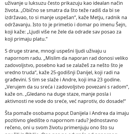
uživanje u luksuzu često prikazuju kao idealan način
života. „Obično se smatra da što teže radiš da bi se
izdržavao, to si manje uspešan“, kaže Metju, radnik na
održavanju. Isto to je primetio i domar po imenu Šejn,
koji kaže: „Ljudi više ne žele da odrade sav posao za
koji primaju platu.“
S druge strane, mnogi uspešni ljudi uživaju u
napornom radu. „Mislim da naporan rad donosi veliko
zadovoljstvo, posebno kad se zalažeš za nešto što je
vredno truda“, kaže 25-godišnji Danijel, koji radi na
građevini. S tim se slaže i Andre, koji ima 23 godine.
„Verujem da su sreća i zadovoljstvo povezani s radom“,
kaže on. „Gledano na duge staze, manje posla i
aktivnosti ne vode do sreće, već naprotiv, do dosade!“
Šta pomaže osobama poput Danijela i Andrea da imaju
pozitivno gledište o napornom radu? Jednostavno
rečeno, oni u svom životu primenjuju ono što su