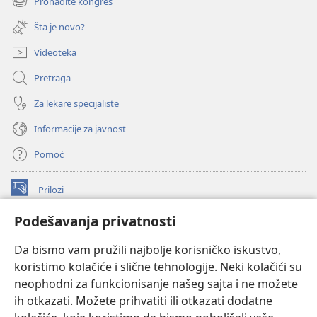
Pronađite kongres
(otvara
prozor)
novi
Šta je novo?
prozor)
Videoteka
Pretraga
Za lekare specijaliste
Informacije za javnost
Pomoć
Prilozi
(otvara
novi
Podešavanja privatnosti
prozor)
ONLAJN BIBLIOTEKA Watchtower
(otvara
Da bismo vam pružili najbolje korisničko iskustvo,
novi
®
JW Hub
prozor)
koristimo kolačiće i slične tehnologije. Neki kolačići su
(otvara
novi
neophodni za funkcionisanje našeg sajta i ne možete
®
JW Library
prozor)
ih otkazati. Možete prihvatiti ili otkazati dodatne