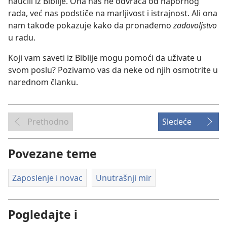
naučili iz Biblije. Ona nas ne odvraća od napornog
rada, već nas podstiče na marljivost i istrajnost. Ali ona
nam takođe pokazuje kako da pronađemo
zadovoljstvo
u radu.
Koji vam saveti iz Biblije mogu pomoći da uživate u
svom poslu? Pozivamo vas da neke od njih osmotrite u
narednom članku.
Prethodno
Sledeće
Povezane teme
Zaposlenje i novac
Unutrašnji mir
Pogledajte i