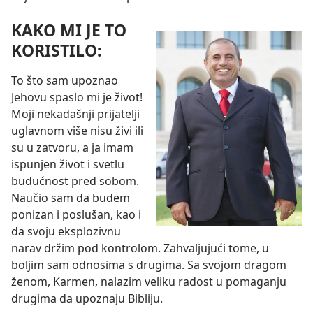
KAKO MI JE TO
KORISTILO:
To što sam upoznao
Jehovu spaslo mi je život!
Moji nekadašnji prijatelji
uglavnom više nisu živi ili
su u zatvoru, a ja imam
ispunjen život i svetlu
budućnost pred sobom.
Naučio sam da budem
ponizan i poslušan, kao i
da svoju eksplozivnu
narav držim pod kontrolom. Zahvaljujući tome, u
boljim sam odnosima s drugima. Sa svojom dragom
ženom, Karmen, nalazim veliku radost u pomaganju
drugima da upoznaju Bibliju.