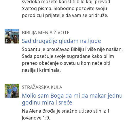
svedoka možete koristiti bilo koji prevod
Svetog pisma. Slobodno pozovite svoju
porodicu i prijatelje da vam se pridruže.
BIBLIJA MENJA ŽIVOTE
Sad drugačije gledam na ljude
Sobantu je proučavao Bibliju i više nije nasilan.
Sada posećuje svoje sugrađane kako bi im
preneo obećanje o svetu u kom neće biti
nasilja i kriminala.
STRAŽARSKA KULA
Molio sam Boga da mi da makar jednu
godinu mira i sreće
Na Alena Brođa je snažno uticao stih iz 1
Jovanove 1:9.