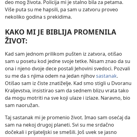
deo mog života. Policija mi je stalno bila za petama.
Više puta su me hapsili, pa sam u zatvoru proveo
nekoliko godina s prekidima.
KAKO MI JE BIBLIJA PROMENILA
ŽIVOT:
Kad sam jednom prilikom pušten iz zatvora, otišao
sam u posetu kod jedne svoje tetke. Nisam znao da su
ona i njeno dvoje dece postali Jehovini svedoci. Pozvali
su me da s njima odem na jedan njihov
sastanak
.
Otišao sam iz čiste znatiželje. Kad smo
stigli u Dvoranu
Kraljevstva, insistirao sam da sednem blizu vrata tako
da mogu motriti na sve koji ulaze i izlaze. Naravno, bio
sam naoružan.
Taj sastanak mi je promenio život. Imao sam osećaj da
sam na nekoj drugoj planeti. Svi su me srdačno
dočekali i prijateljski se smešili. Još uvek se jasno