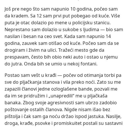
Još pre nego što sam napunio 10 godina, počeo sam
da kradem. Sa 12 sam prvi put pobegao od kuće. Više
puta je otac dolazio po mene u policijsku stanicu.
Neprestano sam dolazio u sukobe s ljudima — bio sam
nasilan i besan na ceo svet. Kada sam napunio 14
godina, zauvek sam otišao od kuće. Počeo sam da se
drogiram i živim na ulici. Tražeći mesto gde da
prespavam, često bih obio neki auto i ostao u njemu
do jutra. Onda bih se umio u nekoj fontani.
Postao sam vešt u krađi — počev od otimanja torbi pa
sve do pljačkanja stanova i vila preko noći. Zato su me
zapazili članovi jedne ozloglašene bande, pozvali me
da im se pridružim i „unapredili“ me u pljačkaša
banaka. Zbog svoje agresivnosti sam ubrzo zadobio
poštovanje ostalih članova. Nigde nisam išao bez
pištolja i čak sam ga noću držao ispod jastuka. Nasilje,
droga, krađe, psovke i promiskuitet postali su sastavni