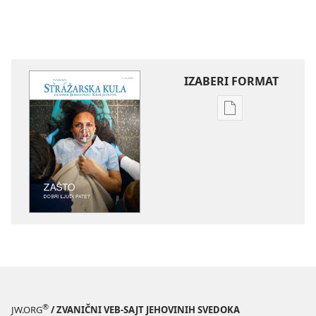
IZABERI FORMAT
Formati
za
preuzimanje
elektronskih
publikacija
STRAŽARSKA
KULA
Zašto
dobri
ljudi
pate?
®
JW.ORG
/ ZVANIČNI VEB-SAJT JEHOVINIH SVEDOKA