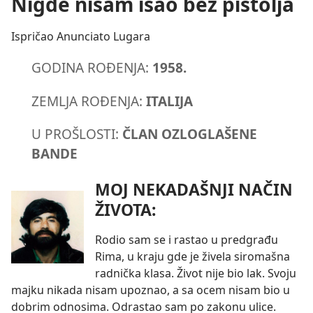
Nigde nisam išao bez pištolja
Ispričao Anunciato Lugara
GODINA ROÐENJA:
1958.
ZEMLJA ROÐENJA:
ITALIJA
U PROŠLOSTI:
ČLAN OZLOGLAŠENE
BANDE
MOJ NEKADAŠNJI NAČIN
ŽIVOTA:
Rodio sam se i rastao u predgrađu
Rima, u kraju gde je živela siromašna
radnička klasa. Život nije bio lak. Svoju
majku nikada nisam upoznao, a sa ocem nisam bio u
dobrim odnosima. Odrastao sam po zakonu ulice.