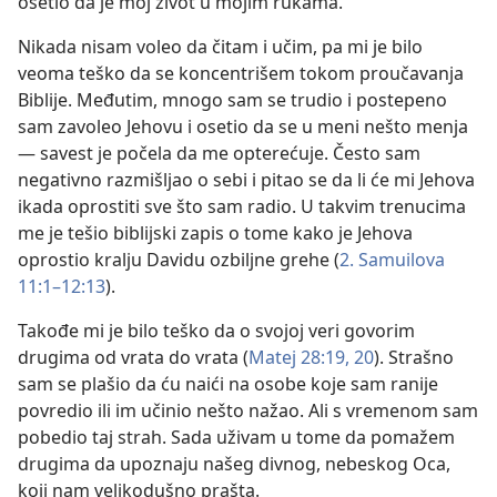
osetio da je moj život u mojim rukama.
Nikada nisam voleo da čitam i učim, pa mi je bilo
veoma teško da se koncentrišem tokom proučavanja
Biblije. Međutim, mnogo sam se trudio i postepeno
sam zavoleo Jehovu i osetio da se u meni nešto menja
— savest je počela da me opterećuje. Često sam
negativno razmišljao o sebi i pitao se da li će mi Jehova
ikada oprostiti sve što sam radio. U takvim trenucima
me je tešio biblijski zapis o tome kako je Jehova
oprostio kralju Davidu ozbiljne grehe (
2. Samuilova
11:1–12:13
).
Takođe mi je bilo teško da o svojoj veri govorim
drugima od vrata do vrata (
Matej 28:19, 20
). Strašno
sam se plašio da ću naići na osobe koje sam ranije
povredio ili im učinio nešto nažao. Ali s vremenom sam
pobedio taj strah. Sada uživam u tome da pomažem
drugima da upoznaju našeg divnog, nebeskog Oca,
koji nam velikodušno prašta.