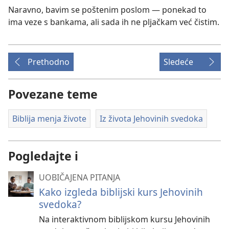
Naravno, bavim se poštenim poslom — ponekad to
ima veze s bankama, ali sada ih ne pljačkam već čistim.
Prethodno
Sledeće
Povezane teme
Biblija menja živote
Iz života Jehovinih svedoka
Pogledajte i
UOBIČAJENA PITANJA
Kako izgleda biblijski kurs Jehovinih
svedoka?
Na interaktivnom biblijskom kursu Jehovinih