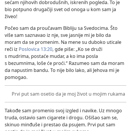
sećam njihovih dobrodušnih, iskrenih pogleda. To je
bio potpuno drugačiji svet od onoga u kom sam ja
živeo!
Počeo sam da proučavam Bibliju sa Svedocima. Što
više sam saznavao iz nje, sve jasnije mi je bilo da
moram da se promenim. Na mene su duboko uticale
reči iz
Poslovica 13:20
, gde piše: „Ko se druži
s mudrima, postaće mudar, a ko ima posla
s bezumnima, loše će proći.“ Razumeo sam da moram
da napustim bandu. To nije bilo lako, ali Jehova mi je
pomogao.
Prvi put sam osetio da je moj život u mojim rukama
Takođe sam promenio svoj izgled i navike. Uz mnogo
truda, ostavio sam cigarete i drogu. Ošišao sam se,
skinuo minđuše i prestao da psujem. Prvi put sam