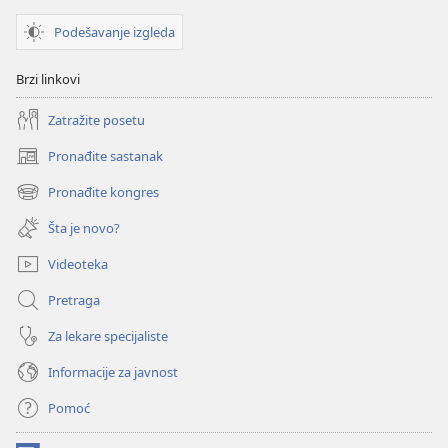
Podešavanje izgleda
Brzi linkovi
Zatražite posetu
Pronađite sastanak
(otvara
novi
Pronađite kongres
(otvara
prozor)
novi
Šta je novo?
prozor)
Videoteka
Pretraga
Za lekare specijaliste
Informacije za javnost
Pomoć