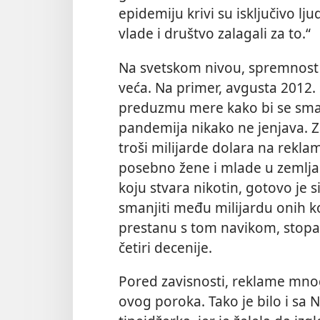
epidemiju krivi su isključivo lju
vlade i društvo zalagali za to.“
Na svetskom nivou, spremnost d
veća. Na primer, avgusta 2012. 
preduzmu mere kako bi se sma
pandemija nikako ne jenjava. Z
troši milijarde dolara na rekla
posebno žene i mlade u zemlja
koju stvara nikotin, gotovo je 
smanjiti među milijardu onih ko
prestanu s tom navikom, stopa 
četiri decenije.
Pored zavisnosti, reklame mno
ovog poroka. Tako je bilo i sa 