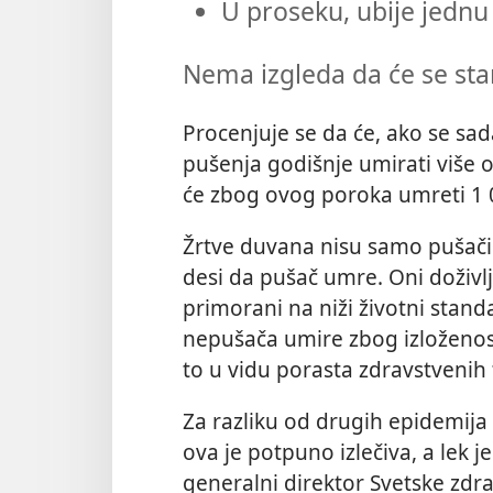
U proseku, ubije jednu
Nema izgleda da će se sta
Procenjuje se da će, ako se sad
pušenja godišnje umirati više o
će zbog ovog poroka umreti 1 0
Žrtve duvana nisu samo pušači 
desi da pušač umre. Oni doživlj
primorani na niži životni stan
nepušača umire zbog izloženost
to u vidu porasta zdravstvenih
Za razliku od drugih epidemija 
ova je potpuno izlečiva, a lek 
generalni direktor Svetske zdra