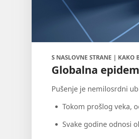
S NASLOVNE STRANE | KAKO 
Globalna epidem
Pušenje je nemilosrdni ub
Tokom prošlog veka, od
Svake godine odnosi ok