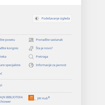
Podešavanje izgleda
žite posetu
Pronađite sastanak
(otvara
novi
đite kongres
Šta je novo?
prozor)
oteka
Pretraga
are specijaliste
Informacije za javnost
oć
zi
AJN BIBLIOTEKA
®
JW Hub
(otvara
chtower
novi