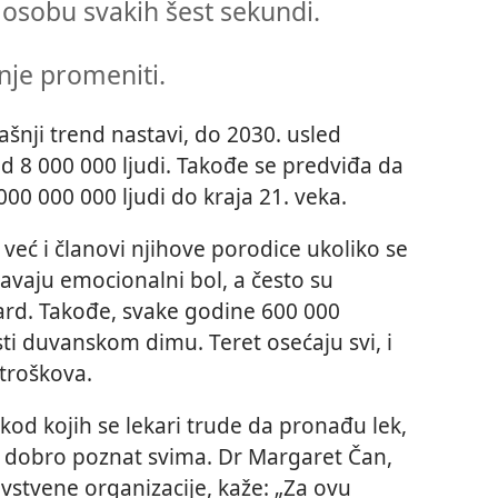
 osobu svakih šest sekundi.
nje promeniti.
ašnji trend nastavi, do 2030. usled
d 8 000 000 ljudi. Takođe se predviđa da
00 000 000 ljudi do kraja 21. veka.
već i članovi njihove porodice ukoliko se
avaju emocionalni bol, a često su
dard. Takođe, svake godine 600 000
i duvanskom dimu. Teret osećaju svi, i
 troškova.
kod kojih se lekari trude da pronađu lek,
je dobro poznat svima. Dr Margaret Čan,
vstvene organizacije, kaže: „Za ovu