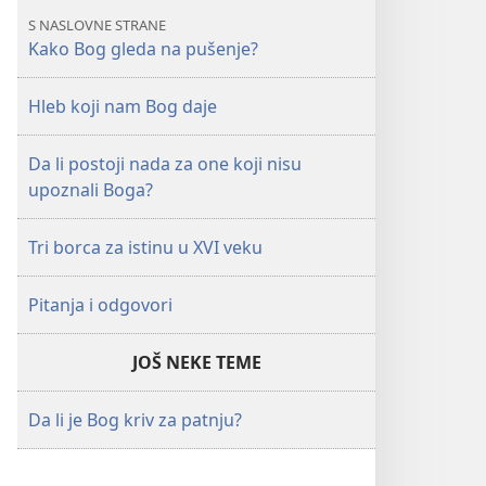
gleda
S NASLOVNE STRANE
na
Kako Bog gleda na pušenje?
pušenje?
Hleb koji nam Bog daje
Da li postoji nada za one koji nisu
upoznali Boga?
Tri borca za istinu u XVI veku
Pitanja i odgovori
JOŠ NEKE TEME
Da li je Bog kriv za patnju?