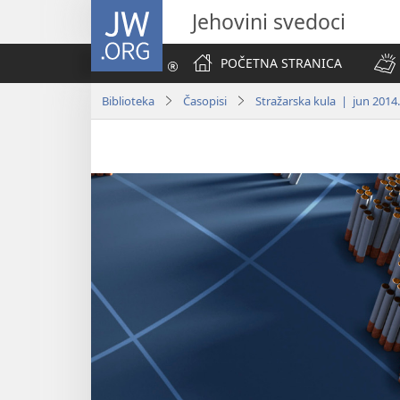
JW.ORG
Jehovini svedoci
POČETNA STRANICA
Biblioteka
Časopisi
Stražarska kula | jun 2014.