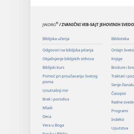
®
JW.ORG
/ ZVANIČNI VEB-SAJT JEHOVINIH SVED
Biblijska učenja
Biblioteka
Odgovori na biblijska pitanja
Onlajn Svet
Objašnjenje biblijskih stihova
Knjige
Biblijski kurs
Brošure i br
Pomoć pri proučavanju Svetog
Traktati i po
pisma
Serije članak
Unutrašnji mir
Časopisi
Brak i porodica
Radne svesk
Mladi
Programi
Deca
Indeksi
Vera u Boga
Uputstva
Nauka i Biblija