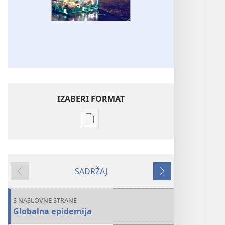
IZABERI FORMAT
Formati
za
preuzimanje
elektronskih
SADRŽAJ
publikacija
Prethodno
Sledeće
STRAŽARSKA
KULA
S NASLOVNE STRANE
Kako
Globalna epidemija
Bog