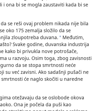
di i ona bi se mogla zaustaviti kada bi se
a se reši ovaj problem nikada nije bila
se oko 175 zemalja složilo da se
njila zloupotreba duvana.
Međutim,
*
ašto? Svake godine, duvanska industrija
me kako bi privukla nove potrošače,
ma u razvoju. Osim toga, zbog zavisnosti
sigurno da se stopa smrtnosti neće
ji su već zavisni. Ako sadašnji pušači ne
smrtnosti će naglo skočiti u naredne
gima otežavaju da se oslobode okova
Naoko. Ona je počela da puši kao