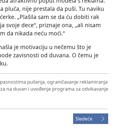
zgleda atraktivno poput modela s reklama.
ka pluća, nije prestala da puši. Tu naviku
 ćerke. „Plašila sam se da ću dobiti rak
ja svoje dece“, priznaje ona, „ali nisam
am da nikada neću moći.“
našla je motivaciju u nečemu što je
ode zavisnosti od duvana. O čemu je
ku.
pasnostima pušenja, ograničavanje reklamiranja
za na duvan i uvođenje programa za odvikavanje
Sledeće