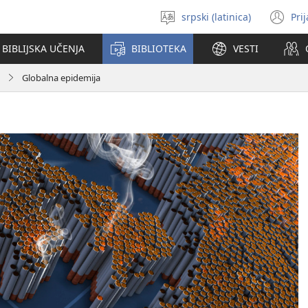
srpski (latinica)
Pri
Izaberi
(o
jezik
no
BIBLIJSKA UČENJA
BIBLIOTEKA
VESTI
pr
Globalna epidemija