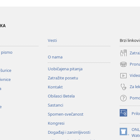
OKA
Vesti
Brzi linkovi
o pismo
Zatra
O nama
Prona
(otvara
Uobičajena pitanja
ošurice
novi
Vide
Zatražite posetu
prozor)
zivnice
Za lek
Kontakt
a
Obilasci Betela
Pom
Sastanci
e
Prilo
Spomen-svečanost
(otvara
novi
Kongresi
prozor)
ONL
Događaji i zanimljivosti
(otvara
Wat