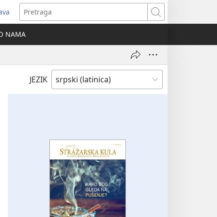
java
tvara
Pretraga
vi
O NAMA
ozor)
JEZIK