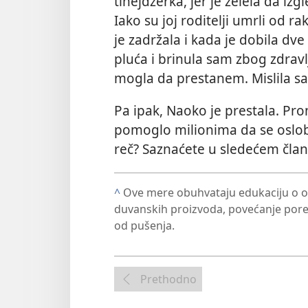
tinejdžerka, jer je želela da i
Iako su joj roditelji umrli od ra
je zadržala i kada je dobila dve
pluća i brinula sam zbog zdravl
mogla da prestanem. Mislila s
Pa ipak, Naoko je prestala. Pro
pomoglo milionima da se oslob
reč? Saznaćete u sledećem član
^
Ove mere obuhvataju edukaciju o o
duvanskih proizvoda, povećanje pore
od pušenja.
Prethodno