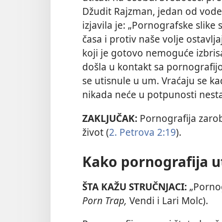
Džudit Rajzman, jedan od vodeć
izjavila je: „Pornografske slike
časa i protiv naše volje ostavl
koji je gotovo nemoguće izbris
došla u kontakt sa pornografijo
se utisnule u um. Vraćaju se 
nikada neće u potpunosti nesta
ZAKLJUČAK:
Pornografija zaro
život (
2. Petrova 2:19
).
Kako pornografija u
ŠTA KAŽU STRUČNJACI:
„Pornog
Porn Trap,
Vendi i Lari Molc).