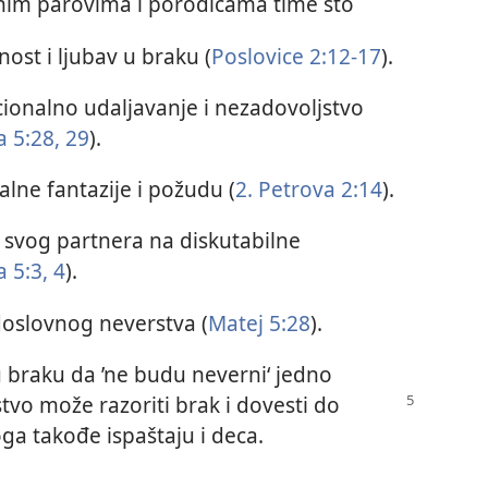
čnim parovima i porodicama time što
ost i ljubav u braku (
Poslovice 2:12-17
).
ionalno udaljavanje i nezadovoljstvo
 5:28, 29
).
lne fantazije i požudu (
2. Petrova 2:14
).
svog partnera na diskutabilne
 5:3, 4
).
oslovnog neverstva (
Matej 5:28
).
u braku da ’ne budu neverni‘ jedno
stvo može razoriti brak i dovesti
do
oga takođe ispaštaju i deca.