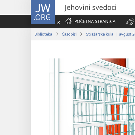
JW.ORG
Jehovini svedoci
POČETNA STRANICA
Biblioteka
Časopisi
Stražarska kula | avgust 2