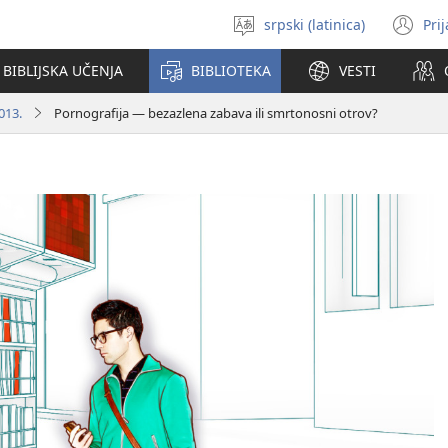
srpski (latinica)
Pri
Izaberi
(o
jezik
no
BIBLIJSKA UČENJA
BIBLIOTEKA
VESTI
pr
013.
Pornografija — bezazlena zabava ili smrtonosni otrov?