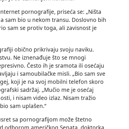
 internet pornografije, priseća se: „Ništa
 da sam bio u nekom transu. Doslovno bih
io sam se protiv toga, ali zavisnost je
fiji obično prikrivaju svoju naviku.
vstvu. Ne iznenađuje što se mnogi
resivno. Često ih je sramota ili osećaju
avljaju i samoubilačke misli. „Bio sam sve
gej, koji je na svoj mobilni telefon skoro
afski sadržaj. „Mučio me je osećaj
osti, i nisam video izlaz. Nisam tražio
 bio sam uplašen.“
 susret sa pornografijom može štetno
red odborom američkog Senata, doktorka