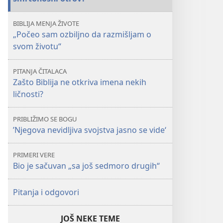
bezazlena
zabava
BIBLIJA MENJA ŽIVOTE
ili
„Počeo sam ozbiljno da razmišljam o
smrtonosni
svom životu“
otrov?
PITANJA ČITALACA
Zašto Biblija ne otkriva imena nekih
ličnosti?
PRIBLIŽIMO SE BOGU
’Njegova nevidljiva svojstva jasno se vide‘
PRIMERI VERE
Bio je sačuvan „sa još sedmoro drugih“
Pitanja i odgovori
JOŠ NEKE TEME