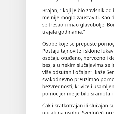
Brajan,
koji je bio zavisnik od
*
me nije moglo zaustaviti. Kao
se tresao i imao glavobolje. Bor
trajala godinama.“
Osobe koje se prepuste pornogra
Postaju tajnovite i sklone luka
osećaju otuđeno, nervozno i dep
bes, a u nekim slučajevima se j
više odsutan i očajan“, kaže Ser
svakodnevno preuzimao pornogr
bezvrednosti, krivice i usamljen
pomoć jer me je bilo sramota i
Čak i kratkotrajan ili slučajan
uticati na osobu. Svedočeći p