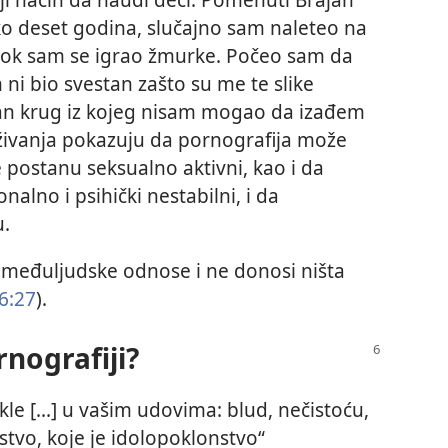
o deset godina, slučajno sam naleteo na
dok sam se igrao žmurke. Počeo sam da
 ni bio svestan zašto su me te slike
aran krug iz kojeg nisam mogao da izađem
aživanja pokazuju da pornografija može
e postanu seksualno aktivni, kao i da
alno i psihički nestabilni, i da
u.
e međuljudske odnose i ne donosi ništa
6:27
).
rnografiji?
kle [...] u vašim udovima: blud, nečistoću,
stvo, koje je idolopoklonstvo“