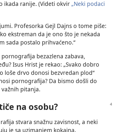
 ikada ranije. (Videti okvir
„Neki podaci
ijumi. Profesorka Gejl Dajns o tome piše:
iko ekstreman da je ono što je nekada
m sada postalo prihvaćeno.“
je pornografija bezazlena zabava,
eđu? Isus Hrist je rekao: „Svako dobro
ko loše drvo donosi bezvredan plod“
nosi pornografija? Da bismo došli do
važnih pitanja.
tiče na osobu?
afija stvara snažnu zavisnost, a neki
ćuju je sa uzimanjem kokaina.