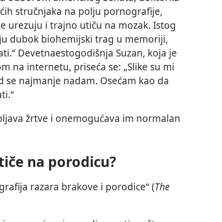
ih stručnjaka na polju pornografije,
 se urezuju i trajno utiču na mozak. Istog
jaju dubok biohemijski trag u memoriji,
ati.“ Devetnaestogodišnja Suzan, koja je
m na internetu, priseća se: „Slike su mi
kad se najmanje nadam. Osećam kao da
ti.“
bljava žrtve i onemogućava im normalan
tiče na porodicu?
rafija razara brakove i porodice“ (
The