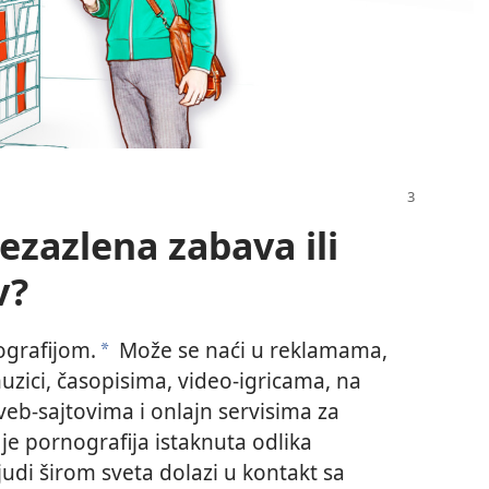
ezazlena zabava ili
v?
ografijom.
Može se naći u reklamama,
*
uzici, časopisima, video-igricama, na
 veb-sajtovima i onlajn servisima za
 je pornografija istaknuta odlika
udi širom sveta dolazi u kontakt sa