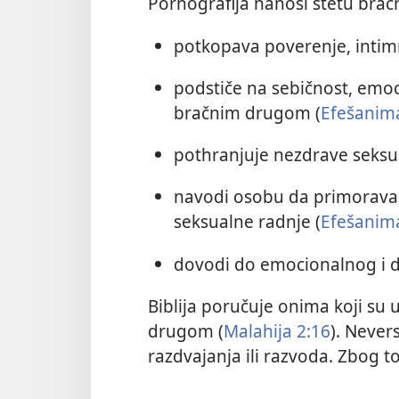
Pornografija nanosi štetu bra
potkopava poverenje, intimn
podstiče na sebičnost, emoc
bračnim drugom (
Efešanima
pothranjuje nezdrave seksua
navodi osobu da primorava 
seksualne radnje (
Efešanima
dovodi do emocionalnog i d
Biblija poručuje onima koji su 
drugom (
Malahija 2:16
). Never
razdvajanja ili razvoda. Zbog t