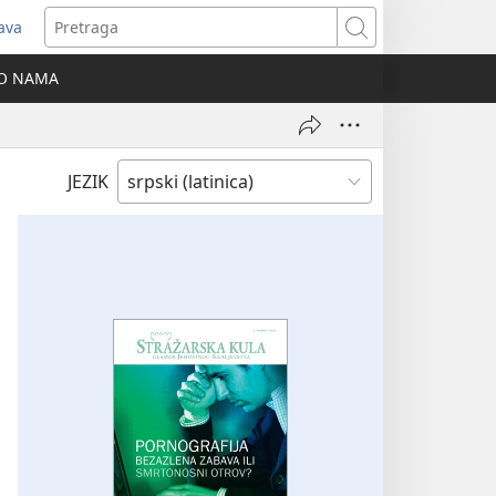
java
tvara
Pretraga
vi
O NAMA
ozor)
JEZIK