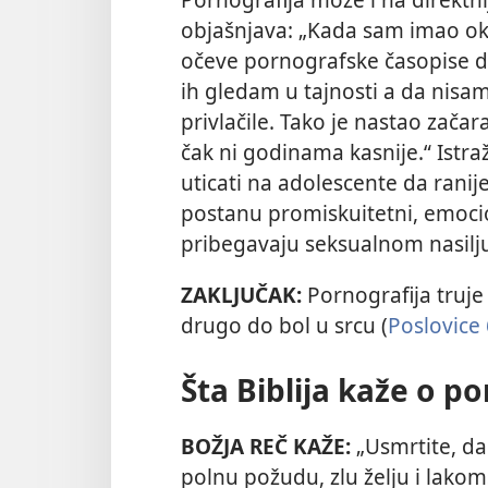
objašnjava: „Kada sam imao ok
očeve pornografske časopise 
ih gledam u tajnosti a da nisam
privlačile. Tako je nastao zač
čak ni godinama kasnije.“ Istr
uticati na adolescente da ranij
postanu promiskuitetni, emocion
pribegavaju seksualnom nasilj
ZAKLJUČAK:
Pornografija truj
drugo do bol u srcu (
Poslovice 
Šta Biblija kaže o po
BOŽJA REČ KAŽE:
„Usmrtite, da
polnu požudu, zlu želju i lakom