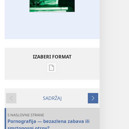
IZABERI FORMAT
Formati
za
preuzimanje
elektronskih
SADRŽAJ
publikacija
Prethodno
Sledeće
STRAŽARSKA
KULA
S NASLOVNE STRANE
Pornografija
Pornografija — bezazlena zabava ili
—
smrtonosni otrov?