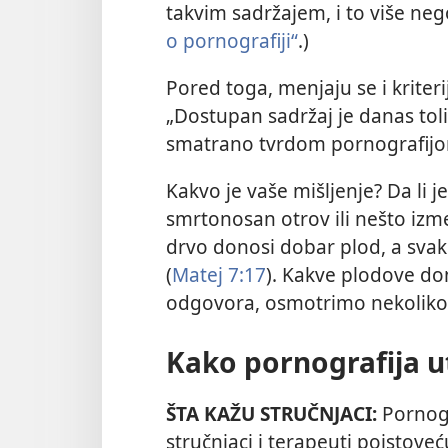
takvim sadržajem, i to više nego
o pornografiji“
.)
Pored toga, menjaju se i kriter
„Dostupan sadržaj je danas tol
smatrano tvrdom pornografijo
Kakvo je vaše mišljenje? Da li 
smrtonosan otrov ili nešto izm
drvo donosi dobar plod, a sva
(
Matej 7:17
). Kakve plodove do
odgovora, osmotrimo nekoliko 
Kako pornografija u
ŠTA KAŽU STRUČNJACI:
Pornogr
stručnjaci i terapeuti poistove