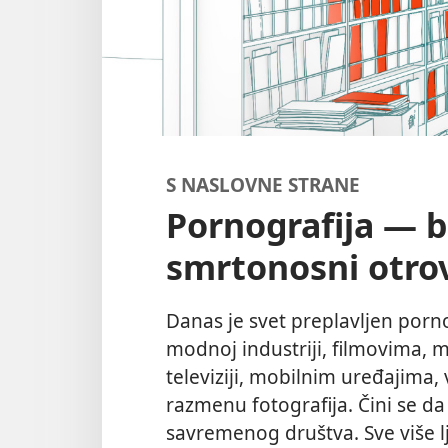
S NASLOVNE STRANE
Pornografija — b
smrtonosni otro
Danas je svet preplavljen porn
modnoj industriji, filmovima, m
televiziji, mobilnim uređajima,
razmenu fotografija. Čini se da
savremenog društva. Sve više lj