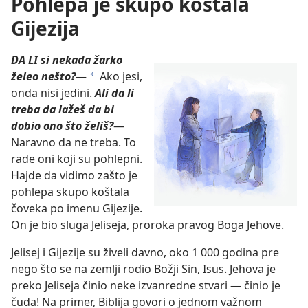
Pohlepa je skupo koštala
Gijezija
DA LI si nekada žarko
želeo nešto?
—
Ako jesi,
a
onda nisi jedini.
Ali da li
treba da lažeš da bi
dobio ono što želiš?
—
Naravno da ne treba. To
rade oni koji su pohlepni.
Hajde da vidimo zašto je
pohlepa skupo koštala
čoveka po imenu Gijezije.
On je bio sluga Jeliseja, proroka pravog Boga Jehove.
Jelisej i Gijezije su živeli davno, oko 1 000 godina pre
nego što se na zemlji rodio Božji Sin, Isus. Jehova je
preko Jeliseja činio neke izvanredne stvari — činio je
čuda! Na primer, Biblija govori o jednom važnom