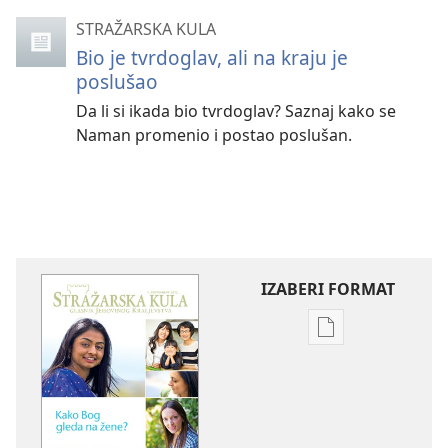
STRAŽARSKA KULA
Bio je tvrdoglav, ali na kraju je
poslušao
Da li si ikada bio tvrdoglav? Saznaj kako se
Naman promenio i postao poslušan.
IZABERI FORMAT
Formati
za
preuzimanje
elektronskih
publikacija