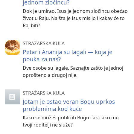
jednom zločincu?
Dok je umirao, Isus je jednom zločincu obećao
život u Raju. Na šta je Isus mislio i kakav će to
Raj biti?
STRAŽARSKA KULA
Petar i Ananija su lagali — koja je
pouka za nas?
Dve osobe su lagale. Saznajte zašto je jednoj
oprošteno a drugoj nije.
STRAŽARSKA KULA
Jotam je ostao veran Bogu uprkos
problemima kod kuće
Kako se možeš približiti Bogu čak i ako mu
tvoji roditelji ne služe?