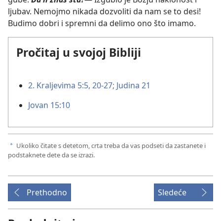
ljubav. Nemojmo nikada dozvoliti da nam se to desi!
Budimo dobri i spremni da delimo ono što imamo.
Pročitaj u svojoj Bibliji
2. Kraljevima 5:5,
20-27;
Judina 21
Jovan 15:10
Ukoliko čitate s detetom, crta treba da vas podseti da zastanete i
a
podstaknete dete da se izrazi.
Prethodno
Sledeće