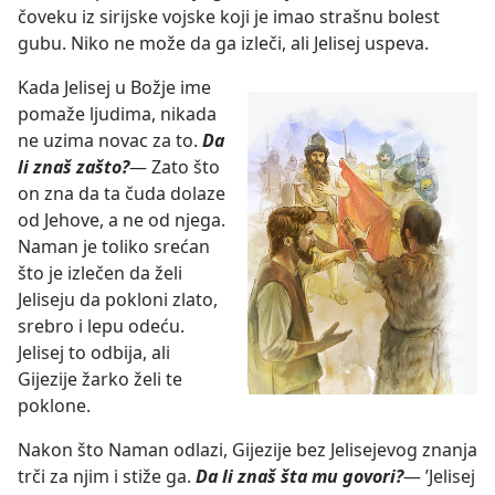
čoveku iz sirijske vojske koji je imao strašnu bolest
gubu. Niko ne može da ga izleči, ali Jelisej uspeva.
Kada Jelisej u Božje ime
pomaže ljudima, nikada
ne uzima novac za to.
Da
li znaš zašto?
— Zato što
on zna da ta čuda dolaze
od Jehove, a ne od njega.
Naman je toliko srećan
što je izlečen da želi
Jeliseju da pokloni zlato,
srebro i lepu odeću.
Jelisej to odbija, ali
Gijezije žarko želi te
poklone.
Nakon što Naman odlazi, Gijezije bez Jelisejevog znanja
trči za njim i stiže ga.
Da li znaš šta mu govori?
— ’Jelisej