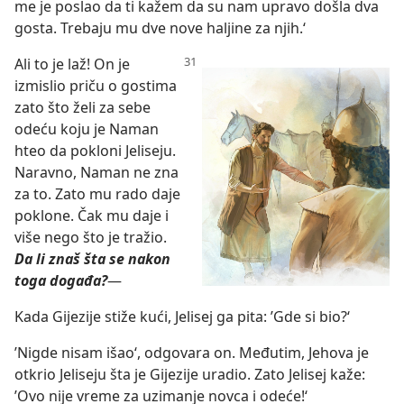
me je poslao da ti kažem da su nam upravo došla dva
gosta. Trebaju mu dve nove haljine za njih.‘
Ali to je laž! On je
izmislio priču o gostima
zato što želi za sebe
odeću koju je Naman
hteo da pokloni Jeliseju.
Naravno, Naman ne zna
za to. Zato mu rado daje
poklone. Čak mu daje i
više nego što je tražio.
Da li znaš šta se nakon
toga događa?
—
Kada Gijezije stiže kući, Jelisej ga pita: ’Gde si bio?‘
’Nigde nisam išao‘, odgovara on. Međutim, Jehova je
otkrio Jeliseju šta je Gijezije uradio. Zato Jelisej kaže:
’Ovo nije vreme za uzimanje novca i odeće!‘