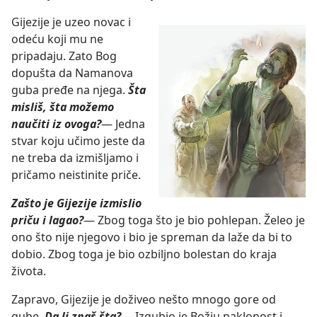
Gijezije je uzeo novac i
odeću koji mu ne
pripadaju. Zato Bog
dopušta da Namanova
guba pređe na njega.
Šta
misliš, šta možemo
naučiti iz ovoga?
— Jedna
stvar koju učimo jeste da
ne treba da izmišljamo i
pričamo neistinite priče.
Zašto je Gijezije izmislio
priču i lagao?
— Zbog toga što je bio pohlepan. Želeo je
ono što nije njegovo i bio je spreman da laže da bi to
dobio. Zbog toga je bio ozbiljno bolestan do kraja
života.
Zapravo, Gijezije je doživeo nešto mnogo gore od
gube.
Da li znaš šta?
— Izgubio je Božju naklonost i