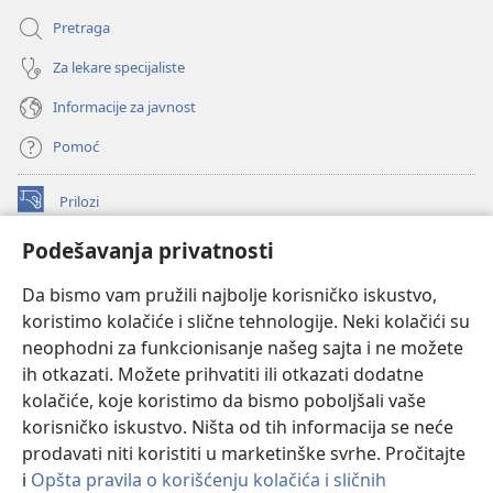
Pretraga
Za lekare specijaliste
Informacije za javnost
Pomoć
Prilozi
(otvara
novi
Podešavanja privatnosti
prozor)
ONLAJN BIBLIOTEKA Watchtower
(otvara
Da bismo vam pružili najbolje korisničko iskustvo,
novi
®
JW Hub
prozor)
koristimo kolačiće i slične tehnologije. Neki kolačići su
(otvara
novi
neophodni za funkcionisanje našeg sajta i ne možete
®
JW Library
prozor)
ih otkazati. Možete prihvatiti ili otkazati dodatne
kolačiće, koje koristimo da bismo poboljšali vaše
®
Watchtower Library
korisničko iskustvo. Ništa od tih informacija se neće
prodavati niti koristiti u marketinške svrhe. Pročitajte
i
Opšta pravila o korišćenju kolačića i sličnih