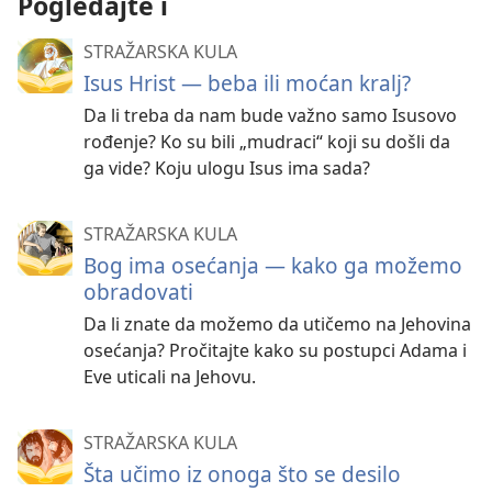
Pogledajte i
STRAŽARSKA KULA
Isus Hrist — beba ili moćan kralj?
Da li treba da nam bude važno samo Isusovo
rođenje? Ko su bili „mudraci“ koji su došli da
ga vide? Koju ulogu Isus ima sada?
STRAŽARSKA KULA
Bog ima osećanja — kako ga možemo
obradovati
Da li znate da možemo da utičemo na Jehovina
osećanja? Pročitajte kako su postupci Adama i
Eve uticali na Jehovu.
STRAŽARSKA KULA
Šta učimo iz onoga što se desilo