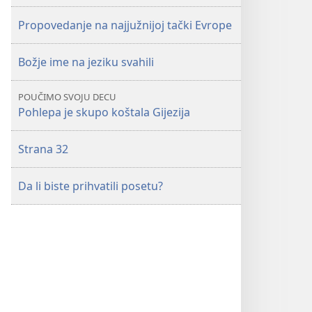
Propovedanje na najjužnijoj tački Evrope
Božje ime na jeziku svahili
POUČIMO SVOJU DECU
Pohlepa je skupo koštala Gijezija
Strana 32
Da li biste prihvatili posetu?