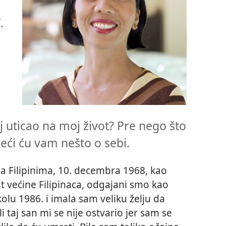
.
j uticao na moj život? Pre nego što
eći ću vam nešto o sebi.
 Filipinima, 10. decembra 1968, kao
 većine Filipinaca, odgajani smo kao
kolu 1986. i imala sam veliku želju da
 taj san mi se nije ostvario jer sam se