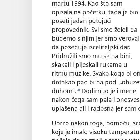
martu 1994. Kao što sam
opisala na početku, tada je bio
poseti jedan putujući
propovednik. Svi smo želeli da
budemo s njim jer smo veroval
da poseduje isceliteljski dar.
Pridružili smo mu se na bini,
skakali i pljeskali rukama u
ritmu muzike. Svako koga bi o
dotakao pao bi na pod, „obuze
duhom“.
Dodirnuo je i mene,
b
nakon čega sam pala i onesvest
uplašena ali i radosna jer sam 
Ubrzo nakon toga, pomoću iscel
koje je imalo visoku temperat