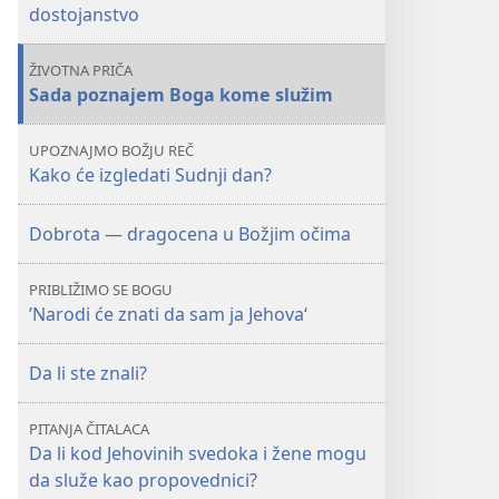
dostojanstvo
ŽIVOTNA PRIČA
Sada poznajem Boga kome služim
UPOZNAJMO BOŽJU REČ
Kako će izgledati Sudnji dan?
Dobrota — dragocena u Božjim očima
PRIBLIŽIMO SE BOGU
’Narodi će znati da sam ja Jehova‘
Da li ste znali?
PITANJA ČITALACA
Da li kod Jehovinih svedoka i žene mogu
da služe kao propovednici?