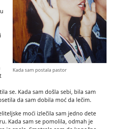
 u
i
n
Kada sam postala pastor
t
ila se. Kada sam došla sebi, bila sam
osetila da sam dobila moć da lečim.
iteljske moći izlečila sam jedno dete
uru. Kada sam se pomolila, odmah je