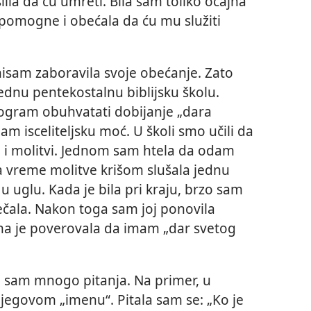
lila da ću umreti. Bila sam toliko očajna
pomogne i obećala da ću mu služiti
nisam zaboravila svoje obećanje. Zato
ednu pentekostalnu biblijsku školu.
rogram obuhvatati dobijanje „dara
m isceliteljsku moć. U školi smo učili da
i molitvi. Jednom sam htela da odam
a vreme molitve krišom slušala jednu
u uglu. Kada je bila pri kraju, brzo sam
ečala. Nakon toga sam joj ponovila
ona je poverovala da imam „dar svetog
 sam mnogo pitanja. Na primer, u
njegovom „imenu“. Pitala sam se: „Ko je