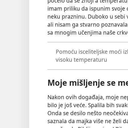
počelo da se znoji a temperatu
imam priliku da ispunim svoje 
neku prazninu. Duboko u sebi 
ali nisam ga stvarno poznavala
sa mnogim učenjima naše crkv
Pomoću isceliteljske moći iz
visoku temperaturu
Moje mišljenje se m
Nakon ovih događaja, moje nep
bilo je još veće. Spalila bih sva
Onda se desilo nešto neočekiv
saznala da majka više ne želi da