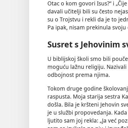
Otac o kom govori Isus?“ i „Čij
davali učitelji bili su često nej
su o Trojstvu i rekli da je to j
Pa ipak, nisam prekinula svoju
Susret s Jehovinim 
U biblijskoj školi smo bili pou
moguću lažnu religiju. Nazivali
odbojnost prema njima.
Tokom druge godine školovanja
raspusta. Moja starija sestra K
došla. Bila je kršteni Jehovin 
je u službi propovedanja. Kad
ljutito sam joj rekla: „Ja već 