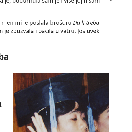
la
je, odgurnula sam je i više joj nisam
armen mi je poslala brošuru
Da li treba
e zgužvala i bacila u vatru. Još uvek
žba
i.
u