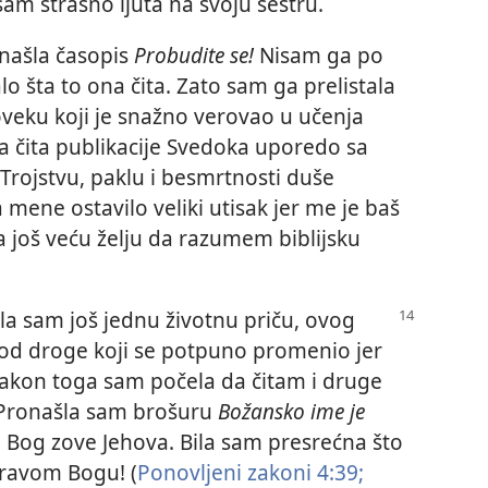
sam strašno ljuta na svoju sestru.
našla časopis
Probudite se!
Nisam ga po
lo šta to ona čita. Zato sam ga prelistala
oveku koji je snažno verovao u učenja
da čita publikacije Svedoka uporedo sa
 Trojstvu, paklu i besmrtnosti duše
a mene ostavilo veliki utisak jer me je baš
 još veću želju da razumem biblijsku
la sam još jednu životnu priču, ovog
u od droge koji se potpuno promenio jer
Nakon toga sam počela da čitam i druge
. Pronašla sam brošuru
Božansko ime je
e Bog zove Jehova. Bila sam presrećna što
pravom Bogu! (
Ponovljeni zakoni 4:39;