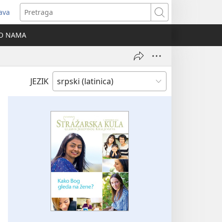
java
tvara
Pretraga
vi
O NAMA
ozor)
JEZIK