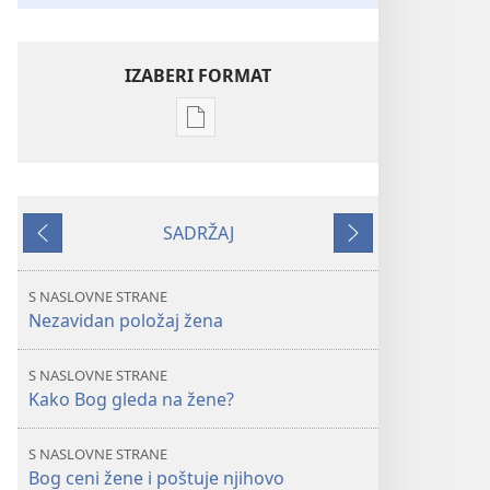
IZABERI FORMAT
Formati
za
preuzimanje
elektronskih
SADRŽAJ
publikacija
Prethodno
Sledeće
STRAŽARSKA
KULA
S NASLOVNE STRANE
Kako
Nezavidan položaj žena
Bog
gleda
S NASLOVNE STRANE
na
Kako Bog gleda na žene?
žene?
S NASLOVNE STRANE
Bog ceni žene i poštuje njihovo