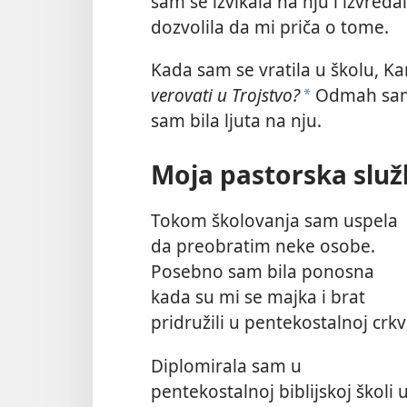
sam se izvikala na nju i izvređa
dozvolila da mi priča o tome.
Kada sam se vratila u školu, K
verovati u Trojstvo?
Odmah sam j
a
sam bila ljuta na nju.
Moja pastorska slu
Tokom školovanja sam uspela
da preobratim neke osobe.
Posebno sam bila ponosna
kada su mi se majka i brat
pridružili u pentekostalnoj crkv
Diplomirala sam u
pentekostalnoj biblijskoj školi 