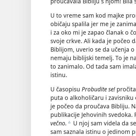
proučavala Bibliju s njom! Bila 
U to vreme sam kod majke pro
običaju spalila jer me je zanima
i za oko mi je zapao članak o č
svoje crkve. Ali kada je počeo 
Biblijom, uverio se da učenja o
nemaju biblijski temelj. To je n
to zanimalo. Od tada sam imala
istinu.
U časopisu
Probudite se!
pročita
puta o alkoholičaru i zavisnik
je počeo da proučava Bibliju. 
publikacije Jehovinih svedoka
večno.
U njoj sam videla da s
c
sam saznala istinu o jedinom 