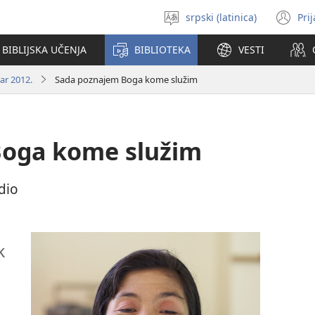
srpski (latinica)
Pri
Izaberi
(o
jezik
no
BIBLIJSKA UČENJA
BIBLIOTEKA
VESTI
pr
ar 2012.
Sada poznajem Boga kome služim
Boga kome služim
dio
k
e