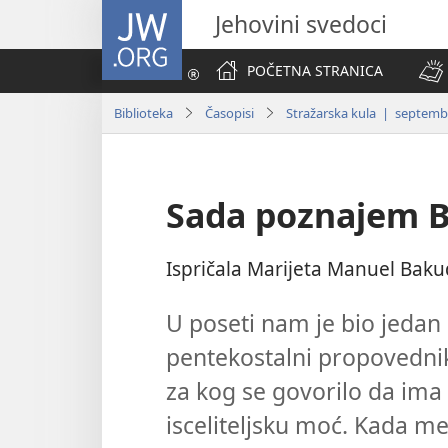
JW.ORG
Jehovini svedoci
POČETNA STRANICA
Biblioteka
Časopisi
Stražarska kula | septemb
Sada poznajem 
Ispričala Marijeta Manuel Baku
U poseti nam je bio jedan
pentekostalni propovedni
za kog se govorilo da ima
isceliteljsku moć. Kada m