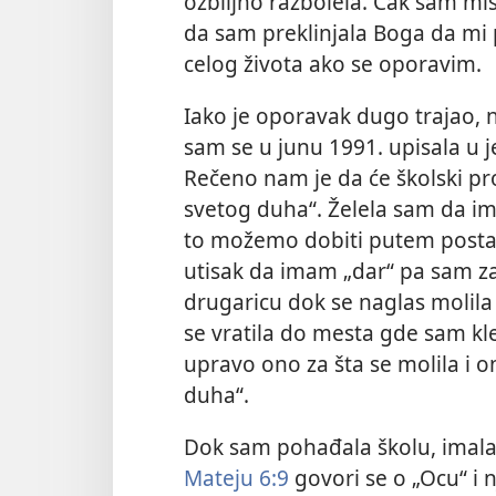
ozbiljno razbolela. Čak sam mis
da sam preklinjala Boga da mi 
celog života ako se oporavim.
Iako je oporavak dugo trajao, 
sam se u junu 1991. upisala u j
Rečeno nam je da će školski p
svetog duha“. Želela sam da ima
to možemo dobiti putem posta 
utisak da imam „dar“ pa sam z
drugaricu dok se naglas molila 
se vratila do mesta gde sam kl
upravo ono za šta se molila i 
duha“.
Dok sam pohađala školu, imala
Mateju 6:9
govori se o „Ocu“ i 