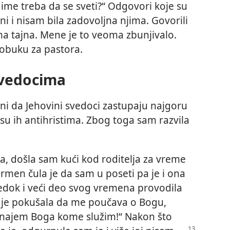
e ime treba da se sveti?“ Odgovori koje su
asni i nisam bila zadovoljna njima. Govorili
edna tajna. Mene je to veoma zbunjivalo.
 obuku za pastora.
svedocima
čeni da Jehovini svedoci zastupaju najgoru
 su ih antihristima. Zbog toga sam razvila
, došla sam kući kod roditelja za vreme
armen čula je da sam u poseti pa je i ona
svedok i veći deo svog vremena provodila
a je pokušala da me poučava o Bogu,
poznajem Boga kome služim!“ Nakon što