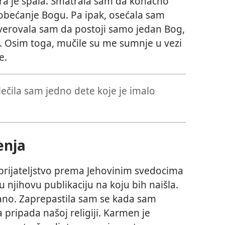
ra je spala. Smatrala sam da konačno
obećanje Bogu. Pa ipak, osećala sam
verovala sam da postoji samo jedan Bog,
. Osim toga, mučile su me sumnje u vezi
e.
lečila sam jedno dete koje je imalo
enja
rijateljstvo prema Jehovinim svedocima
ku njihovu publikaciju na koju bih naišla.
ano. Zaprepastila sam se kada sam
 pripada našoj religiji. Karmen je