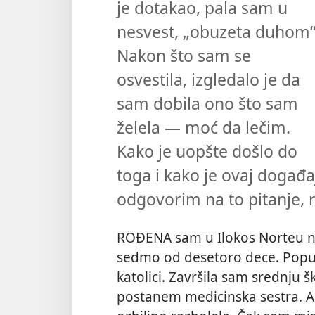
je dotakao, pala sam u
nesvest, „obuzeta duhom“
Nakon što sam se
osvestila, izgledalo je da
sam dobila ono što sam
želela — moć da lečim.
Kako je uopšte došlo do
toga i kako je ovaj događa
odgovorim na to pitanje, r
ROĐENA sam u Ilokos Norteu na
sedmo od desetoro dece. Poput
katolici. Završila sam srednju š
postanem medicinska sestra. Ali