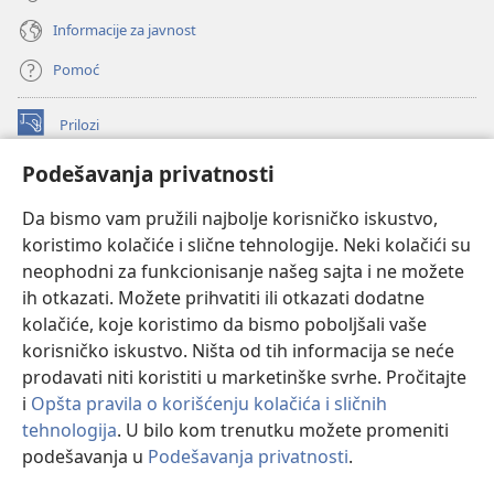
Informacije za javnost
Pomoć
Prilozi
(otvara
novi
Podešavanja privatnosti
prozor)
ONLAJN BIBLIOTEKA Watchtower
(otvara
Da bismo vam pružili najbolje korisničko iskustvo,
novi
®
JW Hub
prozor)
koristimo kolačiće i slične tehnologije. Neki kolačići su
(otvara
novi
neophodni za funkcionisanje našeg sajta i ne možete
®
JW Library
prozor)
ih otkazati. Možete prihvatiti ili otkazati dodatne
kolačiće, koje koristimo da bismo poboljšali vaše
®
Watchtower Library
korisničko iskustvo. Ništa od tih informacija se neće
prodavati niti koristiti u marketinške svrhe. Pročitajte
i
Opšta pravila o korišćenju kolačića i sličnih
tehnologija
. U bilo kom trenutku možete promeniti
Copyright
© 2026 Watch Tower Bible and Tract Society of Pennsylvania.
podešavanja u
Podešavanja privatnosti
.
Pr
PRAVILA KORIŠĆENJA
|
PRIVATNOST
|
PODEŠAVANjE PRIVATNOSTI