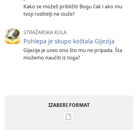
Kako se možeš približiti Bogu čak i ako mu
tvoji roditelji ne služe?
STRAŽARSKA KULA
Pohlepa je skupo koštala Gijezija
Gijezije je uzeo ono što mu ne pripada. Šta
možemo naučiti iz toga?
IZABERI FORMAT
Formati
za
preuzimanje