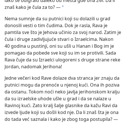
iako se odigralo daleko od mesta gde ona živi. Da li
znaš kako je čula za to? —
*
Nema sumnje da su putnici koji su dolazili u grad
donosili vesti o tim čudima. Dok je rasla, Rava je
pamtila sve što je Jehova učinio za svoj narod. Zatim je
čula i druge zadivljujuće stvari o Izraelcima. Nakon
40 godina u pustinji, oni su ušli u Hanan i Bog im je
pomagao da pobede sve koji su im se protivili. Sada
Rava čuje da su Izraelci ulogoreni s druge strane reke
Jordan, nadomak Jerihona!
Jedne večeri kod Rave dolaze dva stranca jer znaju da
putnici mogu da prenoće u njenoj kući. Ona ih poziva
da ostanu. Tokom noći neko javlja jerihonskom kralju
da su izraelske uhode ušle u grad i da se nalaze u
Ravinoj kući. Zato kralj šalje glasnike da kažu Ravi da
izvede ljude koji su došli kod nje. Da li znaš šta je ona
do tada već saznala i kako je zbog toga postupila? —