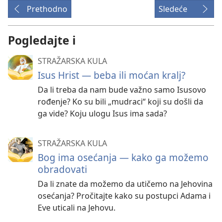
Prethodno
Sledeće
Pogledajte i
STRAŽARSKA KULA
Isus Hrist — beba ili moćan kralj?
Da li treba da nam bude važno samo Isusovo
rođenje? Ko su bili „mudraci“ koji su došli da
ga vide? Koju ulogu Isus ima sada?
STRAŽARSKA KULA
Bog ima osećanja — kako ga možemo
obradovati
Da li znate da možemo da utičemo na Jehovina
osećanja? Pročitajte kako su postupci Adama i
Eve uticali na Jehovu.