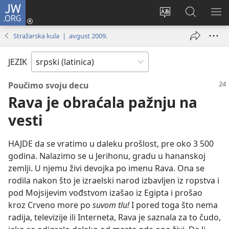
JW.ORG
Prijava
(otvara
Promeni
Pretraga
PRI
novi
jezik
sajta
ME
Stražarska kula | avgust 2009.
prozor)
sajta
JW.ORG
JEZIK
Poučimo svoju decu
Rava je obraćala pažnju na
vesti
HAJDE da se vratimo u daleku prošlost, pre oko 3 500
godina. Nalazimo se u Jerihonu, gradu u hananskoj
zemlji. U njemu živi devojka po imenu Rava. Ona se
rodila nakon što je izraelski narod izbavljen iz ropstva i
pod Mojsijevim vođstvom izašao iz Egipta i prošao
kroz Crveno more po
suvom tlu!
I pored toga što nema
radija, televizije ili Interneta, Rava je saznala za to čudo,