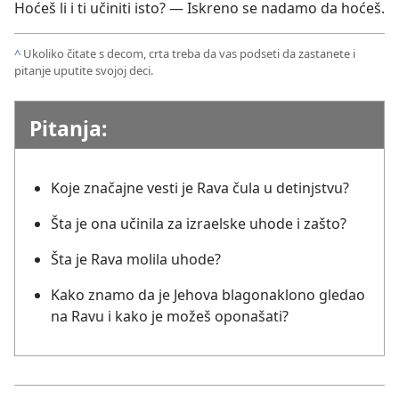
Hoćeš li i ti učiniti isto? — Iskreno se nadamo da hoćeš.
^
Ukoliko čitate s decom, crta treba da vas podseti da zastanete i
pitanje uputite svojoj deci.
Pitanja:
Koje značajne vesti je Rava čula u detinjstvu?
Šta je ona učinila za izraelske uhode i zašto?
Šta je Rava molila uhode?
Kako znamo da je Jehova blagonaklono gledao
na Ravu i kako je možeš oponašati?