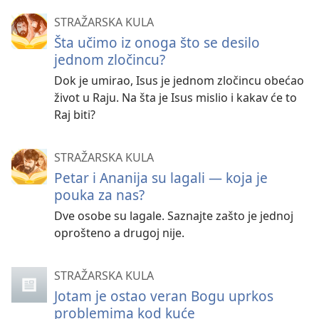
STRAŽARSKA KULA
Šta učimo iz onoga što se desilo
jednom zločincu?
Dok je umirao, Isus je jednom zločincu obećao
život u Raju. Na šta je Isus mislio i kakav će to
Raj biti?
STRAŽARSKA KULA
Petar i Ananija su lagali — koja je
pouka za nas?
Dve osobe su lagale. Saznajte zašto je jednoj
oprošteno a drugoj nije.
STRAŽARSKA KULA
Jotam je ostao veran Bogu uprkos
problemima kod kuće