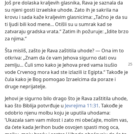
Još pre dolaska kraljevih glasnika, Rava je saznala da
su njeni gosti izraelske uhode. Zato ih je sakrila na
krovu i sada kaže kraljevim glasnicima: „Tačno je da su
ti ljudi bili kod mene... Otišli su u sumrak kad se
zatvaraju gradska vrata.“ Zatim ih požuruje: „Idite brzo
za njima.“
Šta misliš, zašto je Rava zaštitila uhode? — Ona im to
otkriva: „Znam da će vam Jehova sigurno dati ovu
zemlju... Čuli smo
kako je Jehova pred vama isušio
vode Crvenog mora kad ste izlazili iz Egipta.“ Takođe je
čula kako je Bog pomogao Izraelcima da poraze i
druge neprijatelje.
Jehovi je sigurno bilo drago što je Rava zaštitila uhode,
kao što Biblija potvrđuje u
Jevrejima 11:31
. Takođe je
odobrio njenu molbu koju je uputila uhodama:
’Ukazala sam vam milost i zato mi obećajte, molim vas,
da ćete kada Jerihon bude osvojen spasti mog oca,