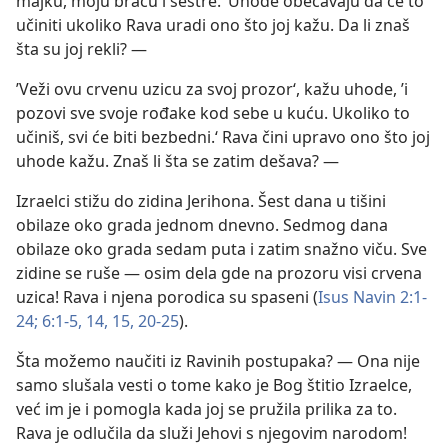
majku, moju braću i sestre.‘ Uhode obećavaju da će to
učiniti ukoliko Rava uradi ono što joj kažu. Da li znaš
šta su joj rekli? —
’Veži ovu crvenu uzicu za svoj prozor‘, kažu uhode, ’i
pozovi sve svoje rođake kod sebe u kuću. Ukoliko to
učiniš, svi će biti bezbedni.‘ Rava čini upravo ono što joj
uhode kažu. Znaš li šta se zatim dešava? —
Izraelci stižu do zidina Jerihona. Šest dana u tišini
obilaze oko grada jednom dnevno. Sedmog dana
obilaze oko grada sedam puta i zatim snažno viču. Sve
zidine se ruše — osim dela gde na prozoru visi crvena
uzica! Rava i njena porodica su spaseni (
Isus Navin 2:1-
24;
6:1-5,
14, 15,
20-25
).
Šta možemo naučiti iz Ravinih postupaka? — Ona nije
samo slušala vesti o tome kako je Bog štitio Izraelce,
već im je i pomogla kada joj se pružila prilika za to.
Rava je odlučila da služi Jehovi s njegovim narodom!