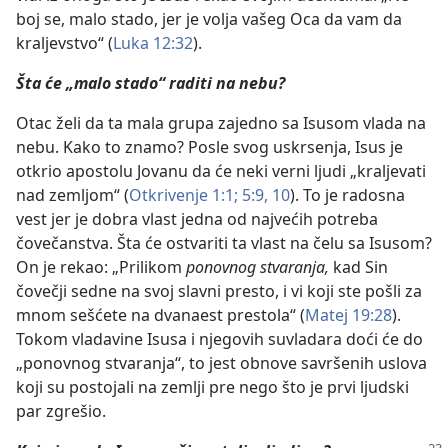
boj se, malo stado, jer je volja vašeg Oca da vam da
kraljevstvo“ (
Luka 12:32
).
Šta će „malo stado“ raditi na nebu?
Otac želi da ta mala grupa zajedno sa Isusom vlada na
nebu. Kako to znamo? Posle svog uskrsenja, Isus je
otkrio apostolu Jovanu da će neki verni ljudi „kraljevati
nad zemljom“ (
Otkrivenje 1:1;
5:9, 10
). To je radosna
vest jer je dobra vlast jedna od najvećih potreba
čovečanstva. Šta će ostvariti ta vlast na čelu sa Isusom?
On je rekao: „Prilikom
ponovnog stvaranja,
kad Sin
čovečji sedne na svoj slavni presto, i vi koji ste pošli za
mnom sešćete na dvanaest prestola“ (
Matej 19:28
).
Tokom vladavine Isusa i njegovih suvladara doći će do
„ponovnog stvaranja“, to jest obnove savršenih uslova
koji su postojali na zemlji pre nego što je prvi ljudski
par zgrešio.