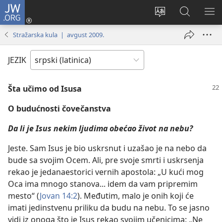
JW.ORG
Prijava
(otvara
Promeni
Pretraga
PRI
novi
jezik
sajta
ME
Stražarska kula | avgust 2009.
prozor)
sajta
JW.ORG
JEZIK
Šta učimo od Isusa
O budućnosti čovečanstva
Da li je Isus nekim ljudima obećao život na nebu?
Jeste. Sam Isus je bio uskrsnut i uzašao je na nebo da
bude sa svojim Ocem. Ali, pre svoje smrti i uskrsenja
rekao je jedanaestorici vernih apostola: „U kući mog
Oca ima mnogo stanova... idem da vam pripremim
mesto“ (
Jovan 14:2
). Međutim, malo je onih koji će
imati jedinstvenu priliku da budu na nebu. To se jasno
vidi iz onoga što je Isus rekao svojim učenicima: „Ne