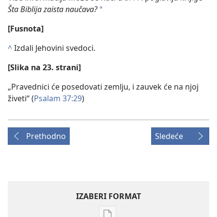
Šta Biblija zaista naučava?
*
[Fusnota]
^
Izdali Jehovini svedoci.
[Slika na 23. strani]
„Pravednici će posedovati zemlju, i zauvek će na njoj
živeti“ (
Psalam 37:29
)
Prethodno
Sledeće
IZABERI FORMAT