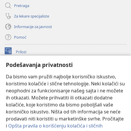
Pretraga
Za lekare specijaliste
Informacije za javnost
Pomoć
Prilozi
(otvara
novi
Podešavanja privatnosti
prozor)
ONLAJN BIBLIOTEKA Watchtower
(otvara
Da bismo vam pružili najbolje korisničko iskustvo,
novi
®
JW Hub
prozor)
koristimo kolačiće i slične tehnologije. Neki kolačići su
(otvara
novi
neophodni za funkcionisanje našeg sajta i ne možete
®
JW Library
prozor)
ih otkazati. Možete prihvatiti ili otkazati dodatne
kolačiće, koje koristimo da bismo poboljšali vaše
®
Watchtower Library
korisničko iskustvo. Ništa od tih informacija se neće
prodavati niti koristiti u marketinške svrhe. Pročitajte
i
Opšta pravila o korišćenju kolačića i sličnih