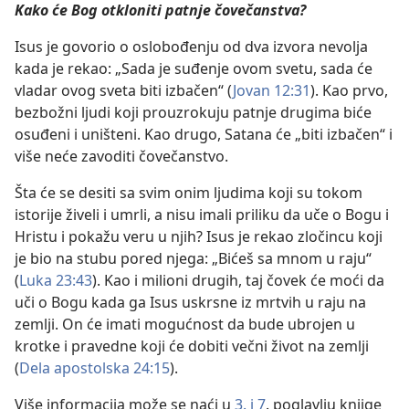
Kako će Bog otkloniti patnje čovečanstva?
Isus je govorio o oslobođenju od dva izvora nevolja
kada je rekao: „Sada je suđenje ovom svetu, sada će
vladar ovog sveta biti izbačen“ (
Jovan 12:31
). Kao prvo,
bezbožni ljudi koji prouzrokuju patnje drugima biće
osuđeni i uništeni. Kao drugo, Satana će „biti izbačen“ i
više neće zavoditi čovečanstvo.
Šta će se desiti sa svim onim ljudima koji su tokom
istorije živeli i umrli, a nisu imali priliku da uče o Bogu i
Hristu i pokažu veru u njih? Isus je rekao zločincu koji
je bio na stubu pored njega: „Bićeš sa mnom u raju“
(
Luka 23:43
). Kao i milioni drugih, taj čovek će moći da
uči o Bogu kada ga Isus uskrsne iz mrtvih u raju na
zemlji. On će imati mogućnost da bude ubrojen u
krotke i pravedne koji će dobiti večni život na zemlji
(
Dela apostolska 24:15
).
Više informacija može se naći u
3. i
7
. poglavlju knjige