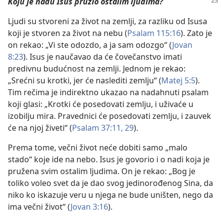
Koju je nadu Isus pružio ostalim ljudima?
Ljudi su stvoreni za život na zemlji, za razliku od Isusa
koji je stvoren za život na nebu (
Psalam 115:16
). Zato je
on rekao: „Vi ste odozdo, a ja sam odozgo“ (
Jovan
8:23
). Isus je naučavao da će čovečanstvo imati
predivnu budućnost na zemlji. Jednom je rekao:
„Srećni su krotki, jer će naslediti zemlju“ (
Matej 5:5
).
Tim rečima je indirektno ukazao na nadahnuti psalam
koji glasi: „Krotki će posedovati zemlju, i uživaće u
izobilju mira. Pravednici će posedovati zemlju, i zauvek
će na njoj živeti“ (
Psalam 37:11,
29
).
Prema tome, večni život neće dobiti samo „malo
stado“ koje ide na nebo. Isus je govorio i o nadi koja je
pružena svim ostalim ljudima. On je rekao: „Bog je
toliko voleo svet da je dao svog jedinorođenog Sina, da
niko ko iskazuje veru u njega ne bude uništen, nego da
ima večni život“ (
Jovan 3:16
).