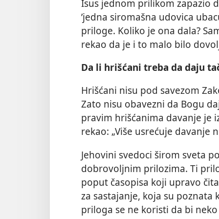
Isus jednom prilikom zapazio do
’jedna siromašna udovica ubacu
priloge. Koliko je ona dala? Sa
rekao da je i to malo bilo dovol
Da li hrišćani treba da daju t
Hrišćani nisu pod savezom Zakon
Zato nisu obavezni da Bogu da
pravim hrišćanima davanje je iz
rekao: „Više usrećuje davanje 
Jehovini svedoci širom sveta 
dobrovoljnim prilozima. Ti prilo
poput časopisa koji upravo čita
za sastajanje, koja su poznata 
priloga se ne koristi da bi nek