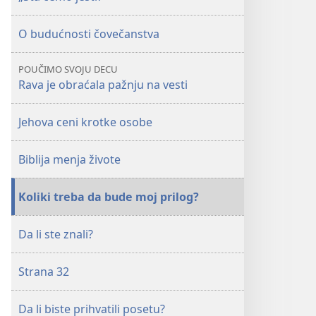
O budućnosti čovečanstva
POUČIMO SVOJU DECU
Rava je obraćala pažnju na vesti
Jehova ceni krotke osobe
Biblija menja živote
Koliki treba da bude moj prilog?
Da li ste znali?
Strana 32
Da li biste prihvatili posetu?