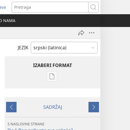
java
tvara
Pretraga
vi
O NAMA
ozor)
JEZIK
IZABERI FORMAT
Formati
za
preuzimanje
elektronskih
SADRŽAJ
publikacija
Prethodno
Sledeće
STRAŽARSKA
KULA
S NASLOVNE STRANE
avgust 2009.