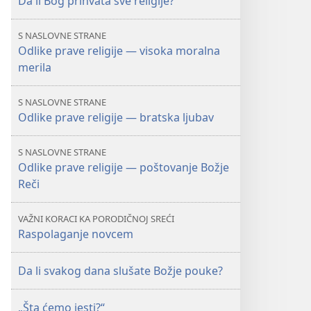
Da li Bog prihvata sve religije?
S NASLOVNE STRANE
Odlike prave religije — visoka moralna
merila
S NASLOVNE STRANE
Odlike prave religije — bratska ljubav
S NASLOVNE STRANE
Odlike prave religije — poštovanje Božje
Reči
VAŽNI KORACI KA PORODIČNOJ SREĆI
Raspolaganje novcem
Da li svakog dana slušate Božje pouke?
„Šta ćemo jesti?“