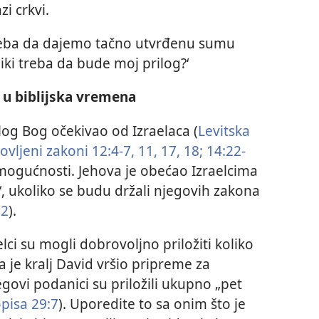
i crkvi.
a treba da dajemo tačno utvrđenu sumu
liki treba da bude moj prilog?‘
i u biblijska vremena
rilog Bog očekivao od Izraelaca (
Levitska
vljeni zakoni 12:4-7,
11,
17, 18;
14:22-
h mogućnosti. Jehova je obećao Izraelcima
‘, ukoliko se budu držali njegovih zakona
12
).
ci su mogli dobrovoljno priložiti koliko
a je kralj David vršio pripreme za
govi podanici su priložili ukupno „pet
opisa 29:7
). Uporedite to sa onim što je