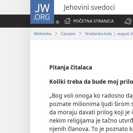
JW.ORG
Jehovini svedoci
POČETNA STRANICA
Biblioteka
Časopisi
Stražarska kula | avgust 2
Pitanja čitalaca
Koliki treba da bude moj pril
„Bog voli onoga ko radosno daj
poznate milionima ljudi širom 
da moraju davati prilog koji je
nekim religijama je tačno utvrđ
njenih članova. To je poznato 