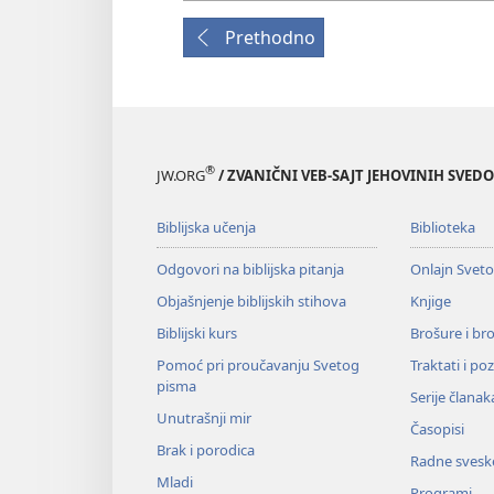
Prethodno
®
JW.ORG
/ ZVANIČNI VEB-SAJT JEHOVINIH SVED
Biblijska učenja
Biblioteka
Odgovori na biblijska pitanja
Onlajn Svet
Objašnjenje biblijskih stihova
Knjige
Biblijski kurs
Brošure i br
Pomoć pri proučavanju Svetog
Traktati i po
pisma
Serije članak
Unutrašnji mir
Časopisi
Brak i porodica
Radne svesk
Mladi
Programi