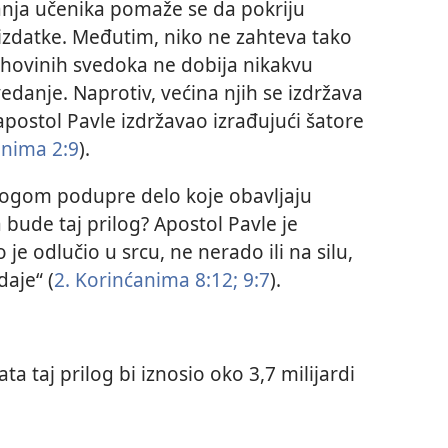
nja učenika pomaže se da pokriju
 izdatke. Međutim, niko ne zahteva tako
Jehovinih svedoka ne dobija nikakvu
anje. Naprotiv, većina njih se izdržava
 apostol Pavle izdržavao izrađujući šatore
anima 2:9
).
ilogom podupre delo koje obavljaju
a bude taj prilog? Apostol Pavle je
je odlučio u srcu, ne nerado ili na silu,
aje“ (
2. Korinćanima 8:12;
9:7
).
a taj prilog bi iznosio oko 3,7 milijardi