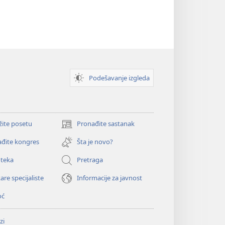
Podešavanje izgleda
žite posetu
Pronađite sastanak
(otvara
novi
đite kongres
Šta je novo?
prozor)
oteka
Pretraga
are specijaliste
Informacije za javnost
oć
zi