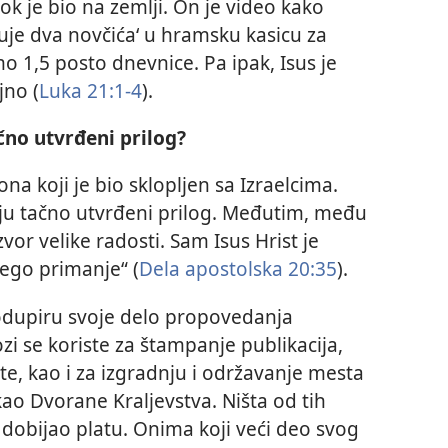
k je bio na zemlji. On je video kako
je dva novčića‘ u hramsku kasicu za
mo 1,5 posto dnevnice. Pa ipak, Isus je
jno (
Luka 21:1-4
).
ačno utvrđeni prilog?
a koji je bio sklopljen sa Izraelcima.
ju tačno utvrđeni prilog. Međutim, među
vor velike radosti. Sam Isus Hrist je
nego primanje“ (
Dela apostolska 20:35
).
podupiru svoje delo propovedanja
zi se koriste za štampanje publikacija,
te, kao i za izgradnju i održavanje mesta
kao Dvorane Kraljevstva. Ništa od tih
o dobijao platu. Onima koji veći deo svog