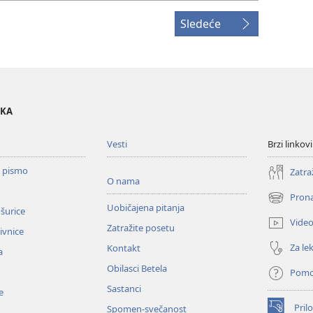
Sledeće
OKA
Vesti
Brzi linkovi
o pismo
Zatra
O nama
Prona
(otvara
Uobičajena pitanja
ošurice
novi
Vide
Zatražite posetu
prozor)
zivnice
Za lek
Kontakt
a
Obilasci Betela
Pom
Sastanci
e
Prilo
Spomen-svečanost