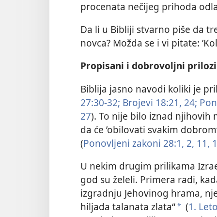
procenata nečijeg prihoda odlaz
Da li u Bibliji stvarno piše d
novca? Možda se i vi pitate: ’Ko
Propisani i dobrovoljni priloz
Biblija jasno navodi koliki je p
27:30-32;
Brojevi 18:21,
24;
Pono
27
). To nije bilo iznad njihovi
da će ’obilovati svakim dobrom
(
Ponovljeni zakoni 28:1, 2,
11, 
U nekim drugim prilikama Izrael
god su želeli. Primera radi, kad
izgradnju Jehovinog hrama, nje
hiljada talanata zlata“
(
1. Let
*