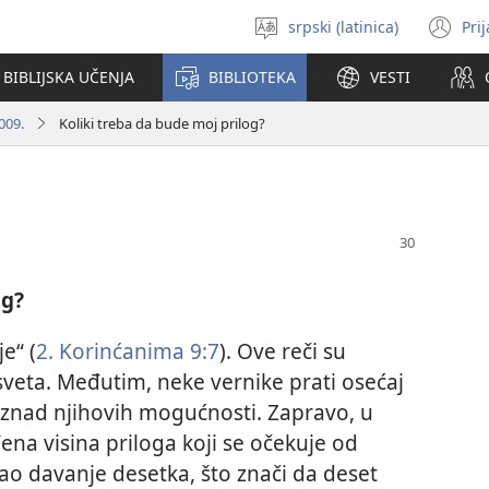
srpski (latinica)
Pri
Izaberi
(o
jezik
no
BIBLIJSKA UČENJA
BIBLIOTEKA
VESTI
pr
009.
Koliki treba da bude moj prilog?
og?
e“ (
2. Korinćanima 9:7
). Ove reči su
sveta. Međutim, neke vernike prati osećaj
 iznad njihovih mogućnosti. Zapravo, u
ena visina priloga koji se očekuje od
kao davanje desetka, što znači da deset