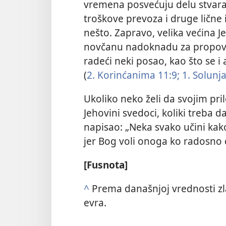
vremena posvećuju delu stvara
troškove prevoza i druge lične
nešto. Zapravo, velika većina 
novčanu nadoknadu za propoved
radeći neki posao, kao što se i
(
2. Korinćanima 11:9;
1. Solunj
Ukoliko neko želi da svojim pr
Jehovini svedoci, koliki treba d
napisao: „Neka svako učini kako 
jer Bog voli onoga ko radosno d
[Fusnota]
^
Prema današnjoj vrednosti zlat
evra.