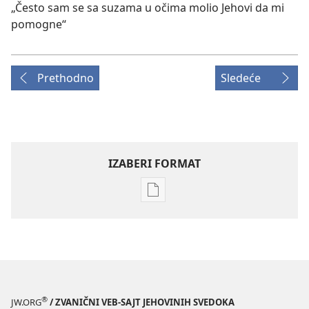
„Često sam se sa suzama u očima molio Jehovi da mi
pomogne“
Prethodno
Sledeće
IZABERI FORMAT
Formati
za
preuzimanje
elektronskih
publikacija
STRAŽARSKA
KULA
®
JW.ORG
/ ZVANIČNI VEB-SAJT JEHOVINIH SVEDOKA