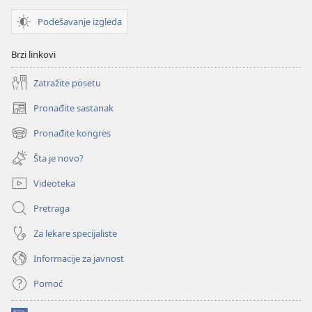
avgust 2009.
Podešavanje izgleda
Brzi linkovi
Zatražite posetu
Pronađite sastanak
(otvara
novi
Pronađite kongres
(otvara
prozor)
novi
Šta je novo?
prozor)
Videoteka
Pretraga
Za lekare specijaliste
Informacije za javnost
Pomoć