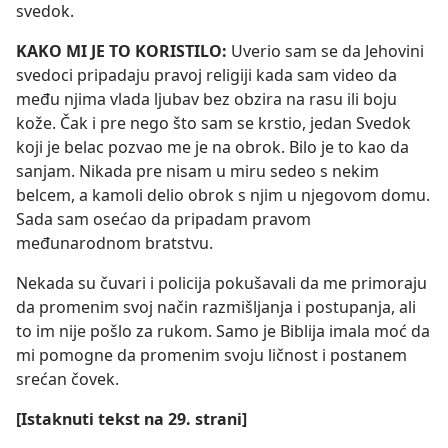
svedok.
KAKO MI JE TO KORISTILO:
Uverio sam se da Jehovini
svedoci pripadaju pravoj religiji kada sam video da
među njima vlada ljubav bez obzira na rasu ili boju
kože. Čak i pre nego što sam se krstio, jedan Svedok
koji je belac pozvao me je na obrok. Bilo je to kao da
sanjam. Nikada pre nisam u miru sedeo s nekim
belcem, a kamoli delio obrok s njim u njegovom domu.
Sada sam osećao da pripadam pravom
međunarodnom bratstvu.
Nekada su čuvari i policija pokušavali da me primoraju
da promenim svoj način razmišljanja i postupanja, ali
to im nije pošlo za rukom. Samo je Biblija imala moć da
mi pomogne da promenim svoju ličnost i postanem
srećan čovek.
[Istaknuti tekst na 29. strani]