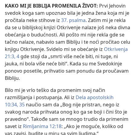
KAKO MI JE BIBLIJA PROMENILA ŽIVOT:
Prvi Jehovin
svedok koga sam upoznao bila je jedna žena koja mi je
pročitala neke stihove iz
37. psalma
. Zatim mi je rekla
da se u biblijskoj knjizi Otkrivenje nalaze još neka divna
obećanja o budućnosti. Ali pošto mi nije rekla gde se
tačno nalaze, nabavio sam Bibliju i te noći pročitao celu
knjigu Otkrivenje. Svidelo mi se obećanje iz
Otkrivenja
21:3, 4
gde stoji da „smrti više neće biti, ni tuge, ni
jauka, ni bola više neće biti“. Kada su me Svedokinje
ponovo posetile, prihvatio sam ponudu da proučavam
Bibliju.
Bilo mi je vrlo teško da promenim svoj način
razmišljanja i postupanja. Ali iz
Dela apostolskih
10:34, 35
naučio sam da „Bog nije pristran, nego iz
svakog naroda prihvata onog ko ga se boji i čini što je
pravedno“. Takođe sam se mnogo trudio da primenim
savet iz
Rimljanima 12:18
: „Ako je moguće, koliko od
vas zavisi, budite u miru sa svim ljudima.“