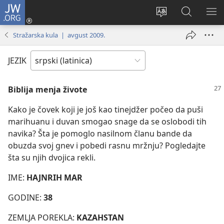
JW.ORG
Prijava
(otvara
Promeni
Pretraga
PRI
novi
jezik
sajta
ME
Stražarska kula | avgust 2009.
prozor)
sajta
JW.ORG
JEZIK
Biblija menja živote
Kako je čovek koji je još kao tinejdžer počeo da puši
marihuanu i duvan smogao snage da se oslobodi tih
navika? Šta je pomoglo nasilnom članu bande da
obuzda svoj gnev i pobedi rasnu mržnju? Pogledajte
šta su njih dvojica rekli.
IME:
HAJNRIH MAR
GODINE:
38
ZEMLJA POREKLA:
KAZAHSTAN