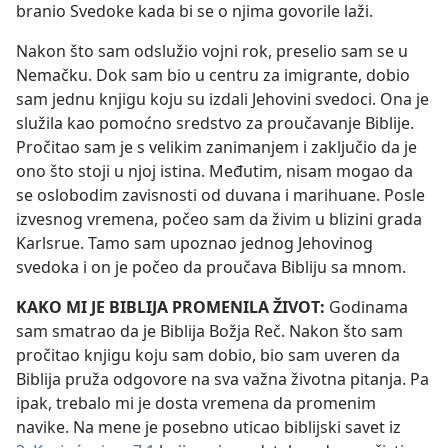
branio Svedoke kada bi se o njima govorile laži.
Nakon što sam odslužio vojni rok, preselio sam se u
Nemačku. Dok sam bio u centru za imigrante, dobio
sam jednu knjigu koju su izdali Jehovini svedoci. Ona je
služila kao pomoćno sredstvo za proučavanje Biblije.
Pročitao sam je s velikim zanimanjem i zaključio da je
ono što stoji u njoj istina. Međutim, nisam mogao da
se oslobodim zavisnosti od duvana i marihuane. Posle
izvesnog vremena, počeo sam da živim u blizini grada
Karlsrue. Tamo sam upoznao jednog Jehovinog
svedoka i on je počeo da proučava Bibliju sa mnom.
KAKO MI JE BIBLIJA PROMENILA ŽIVOT:
Godinama
sam smatrao da je Biblija Božja Reč. Nakon što sam
pročitao knjigu koju sam dobio, bio sam uveren da
Biblija pruža odgovore na sva važna životna pitanja. Pa
ipak, trebalo mi je dosta vremena da promenim
navike. Na mene je posebno uticao biblijski savet iz