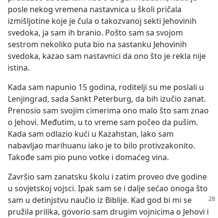
posle nekog vremena nastavnica u školi pričala
izmišljotine koje je čula o takozvanoj sekti Jehovinih
svedoka, ja sam ih branio. Pošto sam sa svojom
sestrom nekoliko puta bio na sastanku Jehovinih
svedoka, kazao sam nastavnici da ono što je rekla nije
istina.
Kada sam napunio 15 godina, roditelji su me poslali u
Lenjingrad, sada Sankt Peterburg, da bih izučio zanat.
Prenosio sam svojim cimerima ono malo što sam znao
o Jehovi. Međutim, u to vreme sam počeo da pušim.
Kada sam odlazio kući u Kazahstan, lako sam
nabavljao marihuanu iako je to bilo protivzakonito.
Takođe sam pio puno votke i domaćeg vina.
Završio sam zanatsku školu i zatim proveo dve godine
u sovjetskoj vojsci. Ipak sam se i dalje sećao onoga što
sam u detinjstvu naučio iz Biblije. Kad god bi
mi se
pružila prilika, govorio sam drugim vojnicima o Jehovi i