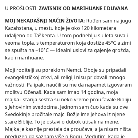
U PROŠLOSTI:
ZAVISNIK OD MARIHUANE I DUVANA
MOJ NEKADAŠNJI NAČIN ŽIVOTA:
Rođen sam na jugu
Kazahstana, u mestu koje je oko 120 kilometara
udaljeno od Taškenta. U tom podneblju su leta suva i
veoma topla, s temperaturom koja dostiže 45°C a zimi
se spušta na –10°C — idealni uslovi za gajenje grožđa,
kao i marihuane.
Moji roditelji su poreklom Nemci. Oboje su pripadali
evangelističkoj crkvi, ali religiji nisu pridavali mnogo
važnosti. Pa ipak, naučili su me da napamet izgovaram
molitvu Očenaš. Kada sam imao 14 godina, moja
majka i starija sestra su neko vreme proučavale Bibliju
s Jehovinim svedocima. Jednom sam čuo kada su dve
Svedokinje pročitale majci Božje ime Jehova iz njene
stare Biblije. To je ostavilo dubok utisak na mene.
Majka je kasnije prestala da proučava, a ja nisam ništa
preduzeo da saznam više o Bogu. Međutim, kada je