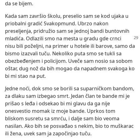
da se bijem.
Kada sam završio školu, preselio sam se kod ujaka u
priobalni gradić Svakopmund. Ubrzo nakon
preseljenja, pridružio sam se jednoj bandi buntovnih
mladića.
Odlazili smo na mesta u gradu gde crnci
nisu bili poželjni, na primer u hotele ili barove, samo da
bismo izazvali tuču. Nekoliko puta smo se tukli sa
obezbeđenjem i policijom. Uveče sam nosio sa sobom
oštar, dug nož da bih mogao da napadnem svakoga ko
bi mi stao na put.
Jedne noći, dok smo se borili sa suparničkom bandom,
za dlaku sam izbegao smrt. Jedan član te bande mi je
prišao s leđa i odsekao bi mi glavu da ga nije
onesvestio momak iz moje bande. Uprkos tom
bliskom susretu sa smrću, i dalje sam bio veoma
nasilan. Ako bih se posvađao s nekim, bio to muškarac
ili žena, uvek sam ja započinjao tuču.