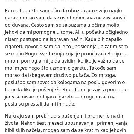
Pored toga što sam učio da obuzdavam svoju naglu
narav, morao sam da se oslobodim snažne zavisnosti
od duvana. Često sam se sa suzama u očima molio
Jehovi da mi pomogne u tome. Ali u početku očigledno
nisam postupao na ispravan način. Kada bih zapalio
cigaretu govorio sam da je to „poslednja“, a zatim sam
se molio Bogu. Svedokinja koja je proučavala Bibliju sa
mnom pomogla mi je da uvidim koliko je važno da se
molim
pre
nego što uzmem cigaretu. Takođe sam
morao da izbegavam društvo pušača. Osim toga,
poslušao sam savet da kolegama na poslu govorim o
tome koliko je pušenje štetno. To mi je zaista pomoglo
jer više nisam dobijao cigarete — drugi pušači na
poslu su prestali da mi ih nude.
Na kraju sam prekinuo s pušenjem i promenio način
života. Nakon šest meseci upoznavanja i primenjivanja
biblijskih načela, mogao sam da se krstim kao Jehovin