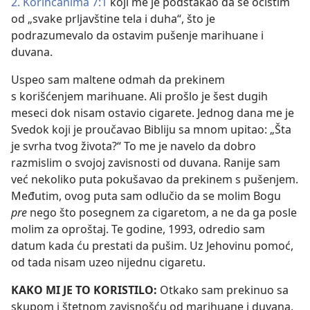
2. Korinćanima 7:1
koji me je podstakao da se očistim
od „svake prljavštine tela i duha“, što je
podrazumevalo da ostavim pušenje marihuane i
duvana.
Uspeo sam maltene odmah da prekinem
s korišćenjem marihuane. Ali prošlo je šest dugih
meseci dok nisam ostavio cigarete. Jednog dana me je
Svedok koji je proučavao Bibliju sa mnom upitao: „Šta
je svrha tvog života?“ To me je navelo da dobro
razmislim o svojoj zavisnosti od duvana. Ranije sam
već nekoliko puta pokušavao da prekinem s pušenjem.
Međutim, ovog puta sam odlučio da se molim Bogu
pre
nego što posegnem za cigaretom, a ne da ga posle
molim za oproštaj. Te godine, 1993, odredio sam
datum kada ću prestati da pušim. Uz Jehovinu pomoć,
od tada nisam uzeo nijednu cigaretu.
KAKO MI JE TO KORISTILO:
Otkako sam prekinuo sa
skupom i štetnom zavisnošću od marihuane i duvana,