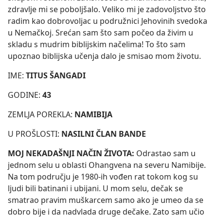
zdravlje mi se poboljšalo. Veliko mi je zadovoljstvo što
radim kao dobrovoljac u podružnici Jehovinih svedoka
u Nemačkoj. Srećan sam što sam počeo da živim u
skladu s mudrim biblijskim načelima! To što sam
upoznao biblijska učenja dalo je smisao mom životu.
IME:
TITUS ŠANGADI
GODINE:
43
ZEMLJA POREKLA:
NAMIBIJA
U PROŠLOSTI:
NASILNI ČLAN BANDE
MOJ NEKADAŠNJI NAČIN ŽIVOTA:
Odrastao sam u
jednom selu u oblasti Ohangvena na severu Namibije.
Na tom području je 1980-ih vođen rat tokom kog su
ljudi bili batinani i ubijani. U mom selu, dečak se
smatrao pravim muškarcem samo ako je umeo da se
dobro bije i da nadvlada druge dečake. Zato sam učio