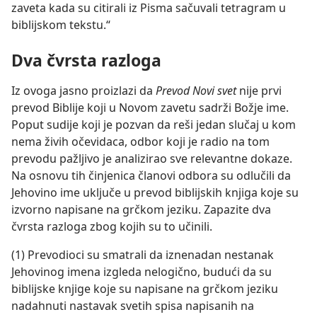
zaveta kada su citirali iz Pisma sačuvali tetragram u
biblijskom tekstu.“
Dva čvrsta razloga
Iz ovoga jasno proizlazi da
Prevod Novi svet
nije prvi
prevod Biblije koji u Novom zavetu sadrži Božje ime.
Poput sudije koji je pozvan da reši jedan slučaj u kom
nema živih očevidaca, odbor koji je radio na tom
prevodu pažljivo je analizirao sve relevantne dokaze.
Na osnovu tih činjenica članovi odbora su odlučili da
Jehovino ime uključe u prevod biblijskih knjiga koje su
izvorno napisane na grčkom jeziku. Zapazite dva
čvrsta razloga zbog kojih su to učinili.
(1) Prevodioci su smatrali da iznenadan nestanak
Jehovinog imena izgleda nelogično, budući da su
biblijske knjige koje su napisane na grčkom jeziku
nadahnuti nastavak svetih spisa napisanih na