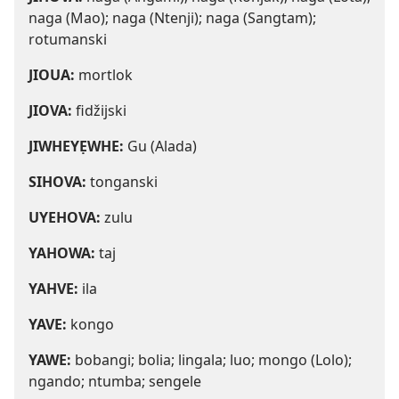
naga (Mao); naga (Ntenji); naga (Sangtam);
rotumanski
JIOUA:
mortlok
JIOVA:
fidžijski
JIWHEYẸWHE:
Gu (Alada)
SIHOVA:
tonganski
UYEHOVA:
zulu
YAHOWA:
taj
YAHVE:
ila
YAVE:
kongo
YAWE:
bobangi; bolia; lingala; luo; mongo (Lolo);
ngando; ntumba; sengele