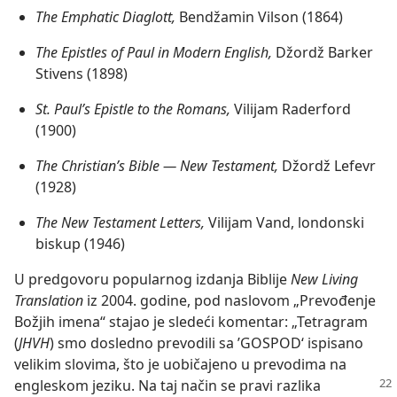
The Emphatic Diaglott,
Bendžamin Vilson (1864)
The Epistles of Paul in Modern English,
Džordž Barker
Stivens (1898)
St. Paul’s Epistle to the Romans,
Vilijam Raderford
(1900)
The Christian’s Bible — New Testament,
Džordž Lefevr
(1928)
The New Testament Letters,
Vilijam Vand, londonski
biskup (1946)
U predgovoru popularnog izdanja Biblije
New Living
Translation
iz 2004. godine, pod naslovom „Prevođenje
Božjih imena“ stajao je sledeći komentar: „Tetragram
(
JHVH
) smo dosledno prevodili sa ’GOSPOD‘ ispisano
velikim slovima, što je uobičajeno u prevodima na
engleskom jeziku. Na taj način se pravi
razlika