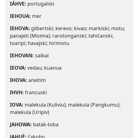
IÁHVE:
portugalski
IEHOUA:
mer
IEHOVA:
gilbertski; kerevo; kivao; markiski; motu;
panajeti (Misima); rarotonganski; tahićanski;
toaripi; havajski; hirimotu
IEHOVAN:
saibai
IEOVA:
vedau; kuanua
IHOVA:
aneitim
IHVH:
francuski
IOVA:
malekula (Kuliviu); malekula (Pangkumu);
malekula (Uripiv)
JAHOWA:
batak-toba
JAHUÈ:
čakobo