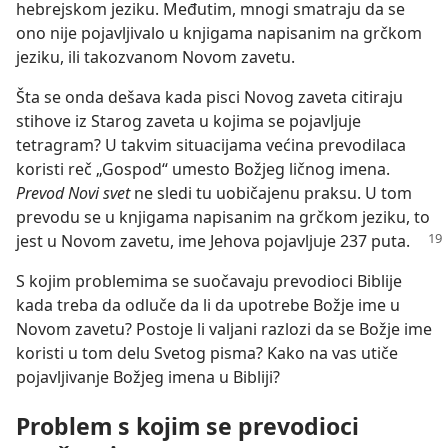
hebrejskom jeziku. Međutim, mnogi smatraju da se
ono nije pojavljivalo u knjigama napisanim na grčkom
jeziku, ili takozvanom Novom zavetu.
Šta se onda dešava kada pisci Novog zaveta citiraju
stihove iz Starog zaveta u kojima se pojavljuje
tetragram? U takvim situacijama većina prevodilaca
koristi reč „Gospod“ umesto Božjeg ličnog imena.
Prevod Novi svet
ne sledi tu uobičajenu praksu. U tom
prevodu se u knjigama napisanim na grčkom jeziku, to
jest u Novom zavetu, ime Jehova pojavljuje 237 puta.
S kojim problemima se suočavaju prevodioci Biblije
kada treba da odluče da li da upotrebe Božje ime u
Novom zavetu? Postoje li valjani razlozi da se Božje ime
koristi u tom delu Svetog pisma? Kako na vas utiče
pojavljivanje Božjeg imena u Bibliji?
Problem s kojim se prevodioci