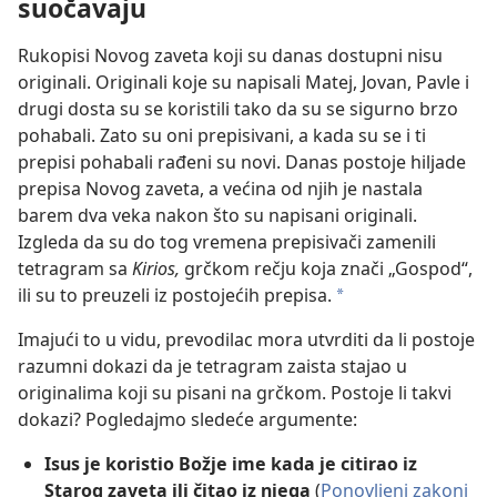
suočavaju
Rukopisi Novog zaveta koji su danas dostupni nisu
originali. Originali koje su napisali Matej, Jovan, Pavle i
drugi dosta su se koristili tako da su se sigurno brzo
pohabali. Zato su oni prepisivani, a kada su se i ti
prepisi pohabali rađeni su novi. Danas postoje hiljade
prepisa Novog zaveta, a većina od njih je nastala
barem dva veka nakon što su napisani originali.
Izgleda da su do tog vremena prepisivači zamenili
tetragram sa
Kirios,
grčkom rečju koja znači „Gospod“,
ili su to preuzeli iz postojećih prepisa.
*
Imajući to u vidu, prevodilac mora utvrditi da li postoje
razumni dokazi da je tetragram zaista stajao u
originalima koji su pisani na grčkom. Postoje li takvi
dokazi? Pogledajmo sledeće argumente:
Isus je koristio Božje ime kada je citirao iz
Starog zaveta ili čitao iz njega
(
Ponovljeni zakoni