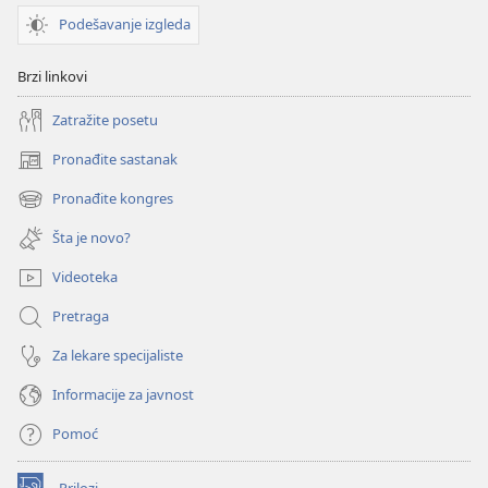
Podešavanje izgleda
Brzi linkovi
Zatražite posetu
Pronađite sastanak
(otvara
novi
Pronađite kongres
(otvara
prozor)
novi
Šta je novo?
prozor)
Videoteka
Pretraga
Za lekare specijaliste
Informacije za javnost
Pomoć