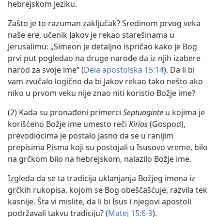
hebrejskom jeziku.
Zašto je to razuman zaključak? Sredinom prvog veka
naše ere, učenik Jakov je rekao starešinama u
Jerusalimu: „Simeon je detaljno ispričao kako je Bog
prvi put pogledao na druge narode da iz njih izabere
narod za svoje ime“ (
Dela apostolska 15:14
). Da li bi
vam zvučalo logično da bi Jakov rekao tako nešto ako
niko u prvom veku nije znao niti koristio Božje ime?
(2) Kada su pronađeni primerci
Septuaginte
u kojima je
korišćeno Božje ime umesto reči
Kirios
(Gospod),
prevodiocima je postalo jasno da se u ranijim
prepisima Pisma koji su postojali u Isusovo vreme, bilo
na grčkom bilo na hebrejskom, nalazilo Božje ime.
Izgleda da se ta tradicija uklanjanja Božjeg imena iz
grčkih rukopisa, kojom se Bog obeščašćuje, razvila tek
kasnije. Šta vi mislite, da li bi Isus i njegovi apostoli
podržavali takvu tradiciju? (
Matej 15:6-9
).