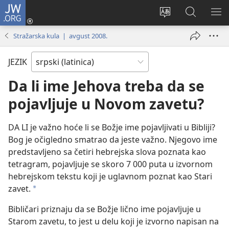
JW.ORG
Prijava
(otvara
Promeni
Pretraga
PRI
novi
jezik
sajta
ME
Stražarska kula | avgust 2008.
prozor)
sajta
JW.ORG
JEZIK
Da li ime Jehova treba da se
pojavljuje u Novom zavetu?
DA LI je važno hoće li se Božje ime pojavljivati u Bibliji?
Bog je očigledno smatrao da jeste važno. Njegovo ime
predstavljeno sa četiri hebrejska slova poznata kao
tetragram, pojavljuje se skoro 7 000 puta u izvornom
hebrejskom tekstu koji je uglavnom poznat kao Stari
zavet.
*
Bibličari priznaju da se Božje lično ime pojavljuje u
Starom zavetu, to jest u delu koji je izvorno napisan na