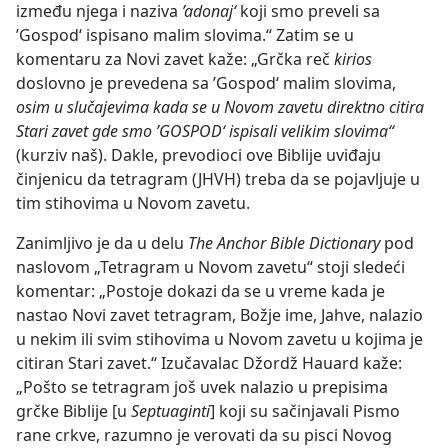
između njega i naziva
’adonaj‘
koji smo preveli sa
’Gospod‘ ispisano malim slovima.“ Zatim se u
komentaru za Novi zavet kaže: „Grčka reč
kirios
doslovno je prevedena sa ’Gospod‘ malim slovima,
osim u slučajevima kada se u Novom zavetu direktno citira
Stari zavet gde smo ’GOSPOD‘ ispisali velikim slovima“
(kurziv naš). Dakle, prevodioci ove Biblije uviđaju
činjenicu da tetragram (JHVH) treba da se pojavljuje u
tim stihovima u Novom zavetu.
Zanimljivo je da u delu
The Anchor Bible Dictionary
pod
naslovom „Tetragram u Novom zavetu“ stoji sledeći
komentar: „Postoje dokazi da se u vreme kada je
nastao Novi zavet tetragram, Božje ime, Jahve, nalazio
u nekim ili svim stihovima u Novom zavetu u kojima je
citiran Stari zavet.“ Izučavalac Džordž Hauard kaže:
„Pošto se tetragram još uvek nalazio u prepisima
grčke Biblije [u
Septuaginti
] koji su sačinjavali Pismo
rane crkve, razumno je verovati da su pisci Novog