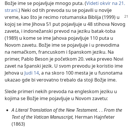
Božje ime se pojavljuje mnogo puta. (
Videti okvir na 21.
strani.
) Neki od tih prevoda su se pojavili u novije
vreme, kao što je recimo rotumanska Biblija (1999)
u
kojoj se ime Jihova 51 put pojavljuje u 48 stihova Novog
zaveta, i indonežanski prevod na jeziku batak-toba
(1989) u kome se ime Jahova pojavljuje 110 puta u
Novom zavetu. Božje ime se pojavljuje i u prevodima
na nemačkom, francuskom i španskom jeziku. Na
primer, Pablo Beson je početkom 20. veka preveo Novi
zavet na španski jezik. U svom prevodu je koristio ime
Jehova u
Judi 14
, a na skoro 100 mesta je u fusnotama
ukazao gde bi verovatno trebalo da stoji Božje ime.
Slede primeri nekih prevoda na engleskom jeziku u
kojima se Božje ime pojavljuje u Novom zavetu:
A Literal Translation of the New Testament. . . From the
Text of the Vatican Manuscript,
Herman Hajnfeter
(1863)