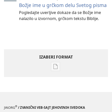
Božje ime u grčkom delu Svetog pisma
Pogledajte uverljive dokaze da se Božje ime
nalazilo u izvornom, grčkom tekstu Biblije.
IZABERI FORMAT
Formati
za
preuzimanje
elektronskih
publikacija
STRAŽARSKA
KULA
®
JW.ORG
/ ZVANIČNI VEB-SAJT JEHOVINIH SVEDOKA
avgust 2008.