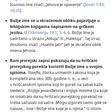
Isusovo ime znači „Jehova je spasenje“ (
Jovan 5:43;
10:25
).
Božje ime se u skraćenom obliku pojavljuje u
biblijskim knjigama napisanim na grčkom
jeziku.
U
Otkrivenju 19:1,
3, 4,
6
, Božje ime je
sadržano u izrazu „Aliluja“ ili „Haleluja“. Taj izraz
doslovno znači „Hvalite Jah!“ Jah je skraćeni oblik
imena Jehova.
Rani jevrejski zapisi pokazuju da su hrišćani
jevrejskog porekla koristili Božje ime u svojim
spisima.
Tosefta,
zbirka usmenih zakona koja je
kompletirana oko 300. godine n. e., u vezi
s hrišćanskim spisima koji bi goreli na sabat kaže
sledeće: „Knjige jevanđelista i knjige
minima
[za koje
se smatralo da su hrišćani jevrejskog porekla] ne
treba sačuvati od vatre. Mogu izgoreti tamo gde se
nalaze... one i Božje ime koje je u njima.“ U istom