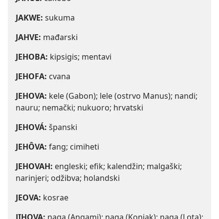
JAKWE:
sukuma
JAHVE:
mađarski
JEHOBA:
kipsigis; mentavi
JEHOFA:
cvana
JEHOVA:
kele (Gabon); lele (ostrvo Manus); nandi;
nauru; nemački; nukuoro; hrvatski
JEHOVÁ:
španski
JEHÔVA:
fang; cimiheti
JEHOVAH:
engleski; efik; kalendžin; malgaški;
narinjeri; odžibva; holandski
JEOVA:
kosrae
JIHOVA:
naga (Angami); naga (Konjak); naga (Lota);