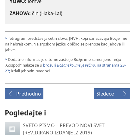
YOWO:
lomve
ZAHOVA:
čin (Haka-Lai)
^
Tetragram predstavlja četiri slova, JHVH, koja označavaju Božje ime
na hebrejskom. Na srpskom jeziku obično se prenose kao Jehova ili
Jahve.
^
Dodatne informacije o tome zašto je Božje ime zamenjeno rečju
„Gospod“ nalaze se u
brošuri
Božansko ime je večno,
na stranama 23-
27;
izdali Jehovini svedoci.
Prethodno
Sledeće
Pogledajte i
SVETO PISMO – PREVOD NOVI SVET
(REVIDIRANO IZDANJE IZ 2019)