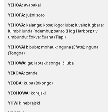
YEHÓA:
avabakal
YEHOFA:
južni soto
YEHOVA:
kalanga; kosa; logo; luba; luvale; lugbara;
luimbi; lunda (ndembu); santo (Hog Harbor); tiv;
umbundu; čokve; čuana (Tlapi)
YEHOVAH:
bube; mohauk; nguna (Efate); nguna
(Tongoa)
YEHOWA:
ga; laotski; songe; čiluba
YEKOVA:
zande
YEOBA:
kuba (Inkongo)
YEOHOWA:
korejski
YHWH:
hebrejski