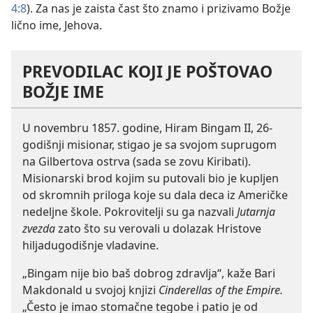
4:8
). Za nas je zaista čast što znamo i prizivamo Božje
lično ime, Jehova.
PREVODILAC KOJI JE POŠTOVAO
BOŽJE IME
U novembru 1857. godine, Hiram Bingam II, 26-
godišnji misionar, stigao je sa svojom suprugom
na Gilbertova ostrva (sada se zovu Kiribati).
Misionarski brod kojim su putovali bio je kupljen
od skromnih priloga koje su dala deca iz Američke
nedeljne škole. Pokrovitelji su ga nazvali
Jutarnja
zvezda
zato što su verovali u dolazak Hristove
hiljadugodišnje vladavine.
„Bingam nije bio baš dobrog zdravlja“, kaže Bari
Makdonald u svojoj knjizi
Cinderellas of the Empire.
„Često je imao stomačne tegobe i patio je od