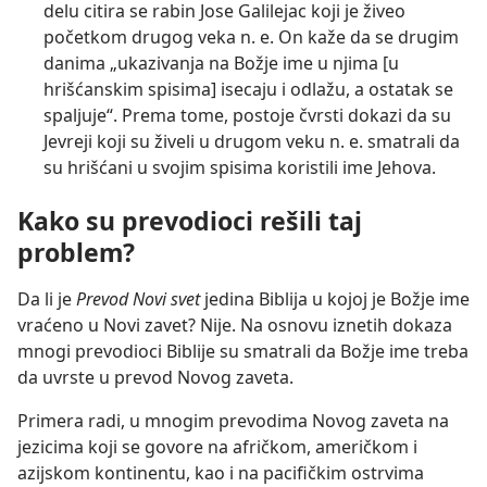
delu citira se rabin Jose Galilejac koji je živeo
početkom drugog veka n. e. On kaže da se drugim
danima „ukazivanja na Božje ime u njima [u
hrišćanskim spisima] isecaju i odlažu, a ostatak se
spaljuje“. Prema tome, postoje čvrsti dokazi da su
Jevreji koji su živeli u drugom veku n. e. smatrali da
su hrišćani u svojim spisima koristili ime Jehova.
Kako su prevodioci rešili taj
problem?
Da li je
Prevod Novi svet
jedina Biblija u kojoj je Božje ime
vraćeno u Novi zavet? Nije. Na osnovu iznetih dokaza
mnogi prevodioci Biblije su smatrali da Božje ime treba
da uvrste u prevod Novog zaveta.
Primera radi, u mnogim prevodima Novog zaveta na
jezicima koji se govore na afričkom, američkom i
azijskom kontinentu, kao i na pacifičkim ostrvima