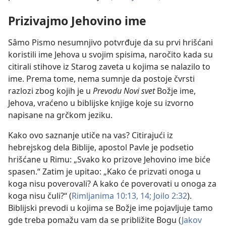
Prizivajmo Jehovino ime
Sâmo Pismo nesumnjivo potvrđuje da su prvi hrišćani
koristili ime Jehova u svojim spisima, naročito kada su
citirali stihove iz Starog zaveta u kojima se nalazilo to
ime. Prema tome, nema sumnje da postoje čvrsti
razlozi zbog kojih je u
Prevodu Novi svet
Božje ime,
Jehova, vraćeno u biblijske knjige koje su izvorno
napisane na grčkom jeziku.
Kako ovo saznanje utiče na vas? Citirajući iz
hebrejskog dela Biblije, apostol Pavle je podsetio
hrišćane u Rimu: „Svako ko prizove Jehovino ime biće
spasen.“ Zatim je upitao: „Kako će prizvati onoga u
koga nisu poverovali? A kako će poverovati u onoga za
koga nisu čuli?“ (
Rimljanima 10:13, 14;
Joilo 2:32
).
Biblijski prevodi u kojima se Božje ime pojavljuje tamo
gde treba pomažu vam da se približite Bogu (
Jakov