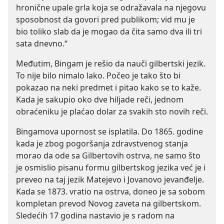
hronične upale grla koja se odražavala na njegovu
sposobnost da govori pred publikom; vid mu je
bio toliko slab da je mogao da čita samo dva ili tri
sata dnevno.“
Međutim, Bingam je rešio da nauči gilbertski jezik.
To nije bilo nimalo lako. Počeo je tako što bi
pokazao na neki predmet i pitao kako se to kaže.
Kada je sakupio oko dve hiljade reči, jednom
obraćeniku je plaćao dolar za svakih sto novih reči.
Bingamova upornost se isplatila. Do 1865. godine
kada je zbog pogoršanja zdravstvenog stanja
morao da ode sa Gilbertovih ostrva, ne samo što
je osmislio pisanu formu gilbertskog jezika već je i
preveo na taj jezik Matejevo i Jovanovo jevanđelje.
Kada se 1873. vratio na ostrva, doneo je sa sobom
kompletan prevod Novog zaveta na gilbertskom.
Sledećih 17 godina nastavio je s radom na