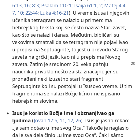
6:13,
16;
8:3;
Psalam 110:1;
Isaija 61:1, 2;
Matej 4:4,
7,
10;
22:44;
Luka 4:16-21
). U vreme Isusa i njegovih
učenika tetragram se nalazio u primercima
hebrejskog teksta koji se često naziva Stari zavet,
kao što se nalazi i danas. Međutim, bibličari su
vekovima smatrali da se tetragram nije pojavljivao
u prepisima Septuaginte, to jest u prevodu Starog
zaveta na grčki jezik, kao ni u prepisima Novog
zaveta.
Zatim je sredinom 20. veka pažnju
naučnika privuklo nešto zaista značajno jer su
pronađeni neki izuzetno stari fragmenti
Septuaginte koji su postojali u Isusovo vreme. U tim
fragmentima se nalazi Božje lično ime ispisano
hebrejskim slovima.
Isus je koristio Božje ime i obznanjivao ga
ljudima
(
Jovan 17:6,
11, 12,
26
). Isus je jasno rekao:
„Ja sam došao u ime svog Oca.“ Takođe je naglasio
da je sva dela činio „u ime svog Oca“. Čak i sâmo