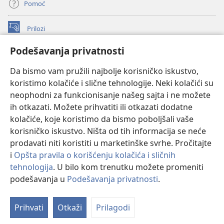
Pomoć
Prilozi
(otvara
novi
Podešavanja privatnosti
prozor)
ONLAJN BIBLIOTEKA Watchtower
(otvara
Da bismo vam pružili najbolje korisničko iskustvo,
novi
®
JW Hub
prozor)
koristimo kolačiće i slične tehnologije. Neki kolačići su
(otvara
novi
neophodni za funkcionisanje našeg sajta i ne možete
®
JW Library
prozor)
ih otkazati. Možete prihvatiti ili otkazati dodatne
kolačiće, koje koristimo da bismo poboljšali vaše
®
Watchtower Library
korisničko iskustvo. Ništa od tih informacija se neće
prodavati niti koristiti u marketinške svrhe. Pročitajte
i
Opšta pravila o korišćenju kolačića i sličnih
tehnologija
. U bilo kom trenutku možete promeniti
Copyright
© 2026 Watch Tower Bible and Tract Society of Pennsylvania.
podešavanja u
Podešavanja privatnosti
.
Pr
PRAVILA KORIŠĆENJA
|
PRIVATNOST
|
PODEŠAVANjE PRIVATNOSTI
sa
Prihvati
Otkaži
Prilagodi