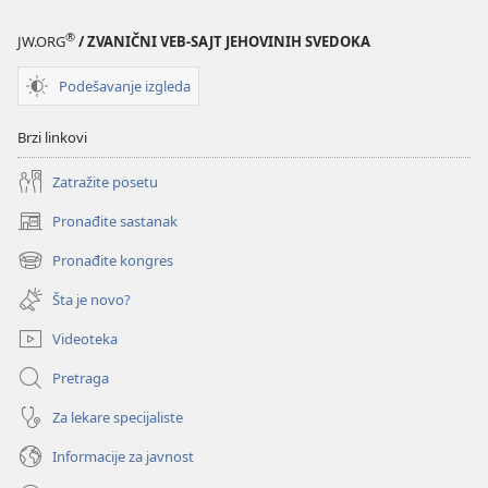
STRAŽARSKA
KULA
®
JW.ORG
/ ZVANIČNI VEB-SAJT JEHOVINIH SVEDOKA
(IZDANJE
ZA
Podešavanje izgleda
PROUČAVANJE)
15. jul
Brzi linkovi
2006.
Zatražite posetu
Pronađite sastanak
(otvara
novi
Pronađite kongres
(otvara
prozor)
novi
Šta je novo?
prozor)
Videoteka
Pretraga
Za lekare specijaliste
Informacije za javnost