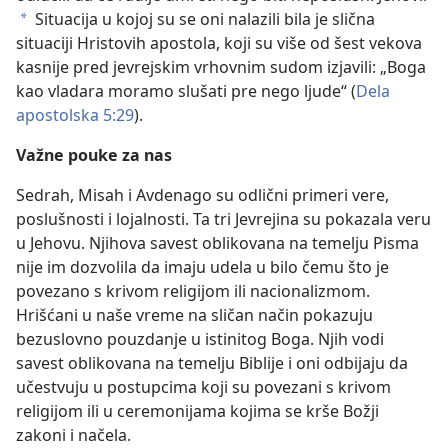
Situacija u kojoj su se oni nalazili bila je slična
a
situaciji Hristovih apostola, koji su više od šest vekova
kasnije pred jevrejskim vrhovnim sudom izjavili: „Boga
kao vladara moramo slušati pre nego ljude“ (
Dela
apostolska 5:29
).
Važne pouke za nas
Sedrah, Misah i Avdenago su odlični primeri vere,
poslušnosti i lojalnosti. Ta tri Jevrejina su pokazala veru
u Jehovu. Njihova savest oblikovana na temelju Pisma
nije im dozvolila da imaju udela u bilo čemu što je
povezano s krivom religijom ili nacionalizmom.
Hrišćani u naše vreme na sličan način pokazuju
bezuslovno pouzdanje u istinitog Boga. Njih vodi
savest oblikovana na temelju Biblije i oni odbijaju da
učestvuju u postupcima koji su povezani s krivom
religijom ili u ceremonijama kojima se krše Božji
zakoni i načela.