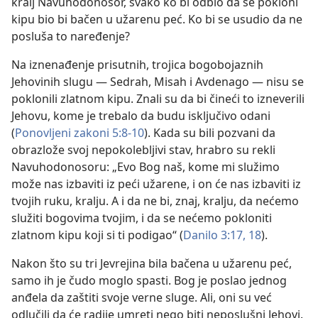
kralj Navuhodonosor, svako ko bi odbio da se pokloni
kipu bio bi bačen u užarenu peć. Ko bi se usudio da ne
posluša to naređenje?
Na iznenađenje prisutnih, trojica bogobojaznih
Jehovinih slugu — Sedrah, Misah i Avdenago — nisu se
poklonili zlatnom kipu. Znali su da bi čineći to izneverili
Jehovu, kome je trebalo da budu isključivo odani
(
Ponovljeni zakoni 5:8-10
). Kada su bili pozvani da
obrazlože svoj nepokolebljivi stav, hrabro su rekli
Navuhodonosoru: „Evo Bog naš, kome mi služimo
može nas izbaviti iz peći užarene, i on će nas izbaviti iz
tvojih ruku, kralju. A i da ne bi, znaj, kralju, da nećemo
služiti bogovima tvojim, i da se nećemo pokloniti
zlatnom kipu koji si ti podigao“ (
Danilo 3:17, 18
).
Nakon što su tri Jevrejina bila bačena u užarenu peć,
samo ih je čudo moglo spasti. Bog je poslao jednog
anđela da zaštiti svoje verne sluge. Ali, oni su već
odlučili da će radije umreti nego biti neposlušni Jehovi.