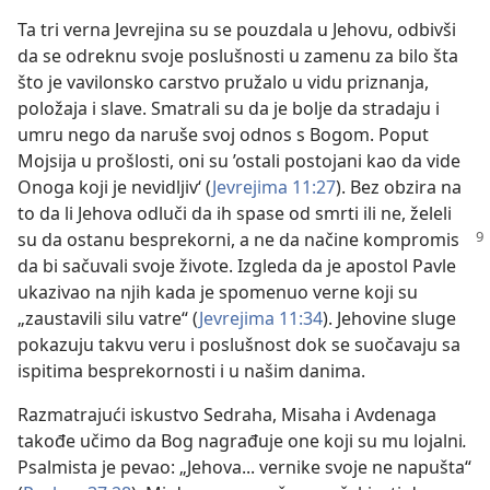
Ta tri verna Jevrejina su se pouzdala u Jehovu, odbivši
da se odreknu svoje poslušnosti u zamenu za bilo šta
što je vavilonsko carstvo pružalo u vidu priznanja,
položaja i slave. Smatrali su da je bolje da stradaju i
umru nego da naruše svoj odnos s Bogom. Poput
Mojsija u prošlosti, oni su ’ostali postojani kao da vide
Onoga koji je nevidljiv‘ (
Jevrejima 11:27
). Bez obzira na
to da li Jehova odluči da ih spase od smrti ili ne, želeli
su da ostanu besprekorni, a
ne da načine kompromis
da bi sačuvali svoje živote. Izgleda da je apostol Pavle
ukazivao na njih kada je spomenuo verne koji su
„zaustavili silu vatre“ (
Jevrejima 11:34
). Jehovine sluge
pokazuju takvu veru i poslušnost dok se suočavaju sa
ispitima besprekornosti i u našim danima.
Razmatrajući iskustvo Sedraha, Misaha i Avdenaga
takođe učimo da Bog nagrađuje one koji su mu lojalni
.
Psalmista je pevao: „Jehova... vernike svoje ne napušta“