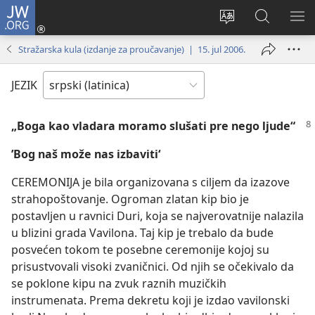
JW.ORG
Prijava
(otvara
Promeni
Pretraga
PRI
novi
jezik
sajta
ME
Stražarska kula (izdanje za proučavanje) | 15. jul 2006.
prozor)
sajta
JW.ORG
JEZIK
„Boga kao vladara moramo slušati pre nego ljude“
’Bog naš može nas izbaviti‘
CEREMONIJA je bila organizovana s ciljem da izazove
strahopoštovanje. Ogroman zlatan kip bio je
postavljen u ravnici Duri, koja se najverovatnije nalazila
u blizini grada Vavilona. Taj kip je trebalo da bude
posvećen tokom te posebne ceremonije kojoj su
prisustvovali visoki zvaničnici. Od njih se očekivalo da
se poklone kipu na zvuk raznih muzičkih
instrumenata. Prema dekretu koji je izdao vavilonski