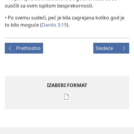
suočili sa ovim ispitom besprekornosti.
• Po svemu sudeći, peć je bila zagrejana koliko god je
to bilo moguće (
Danilo 3:19
).
Prethodno
Sledeće
IZABERI FORMAT
Formati
za
preuzimanje
elektronskih
publikacija