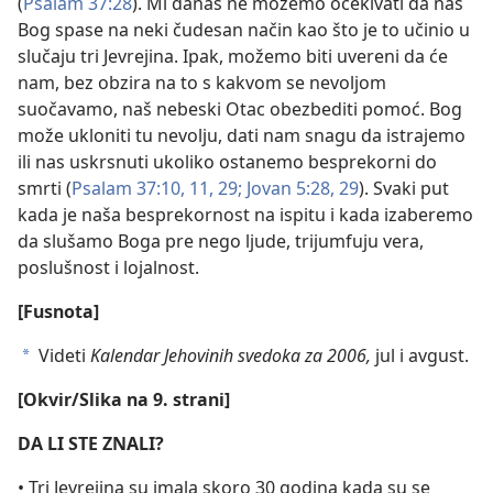
(
Psalam 37:28
). Mi danas ne možemo očekivati da nas
Bog spase na neki čudesan način kao što je to učinio u
slučaju tri Jevrejina. Ipak, možemo biti uvereni da će
nam, bez obzira na to s kakvom se nevoljom
suočavamo, naš nebeski Otac obezbediti pomoć. Bog
može ukloniti tu nevolju, dati nam snagu da istrajemo
ili nas uskrsnuti ukoliko ostanemo besprekorni do
smrti (
Psalam 37:10, 11,
29;
Jovan 5:28, 29
). Svaki put
kada je naša besprekornost na ispitu i kada izaberemo
da slušamo Boga pre nego ljude, trijumfuju vera,
poslušnost i lojalnost.
[Fusnota]
Videti
Kalendar Jehovinih svedoka za 2006,
jul i avgust.
a
[Okvir/Slika na 9. strani]
DA LI STE ZNALI?
• Tri Jevrejina su imala skoro 30 godina kada su se