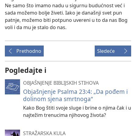
Ne samo što imamo nadu u sigurnu budućnost već i
sada možemo bolje živeti. Iako je današnji svet pun
patnje, možemo biti potpuno uvereni u to da nas Bog
voli i da mu je stalo do nas.
Prethodno
Sledeće
Pogledajte i
OBJAŠNJENJE BIBLIJSKIH STIHOVA
Objašnjenje Psalma 23:4: „Da pođem i
dolinom sjena smrtnoga“
Kako Bog štiti svoje sluge i brine o njima čak i u
najtežim trenucima njihovog života?
STRAŽARSKA KULA