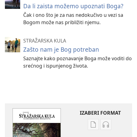
Da li zaista možemo upoznati Boga?
Čak i ono što je za nas nedokučivo u vezi sa
Bogom može nas približiti njemu.
STRAŽARSKA KULA
Zašto nam je Bog potreban
Saznajte kako poznavanje Boga može voditi do
srećnog i ispunjenog života.
IZABERI FORMAT
Formati
Formati
za
za