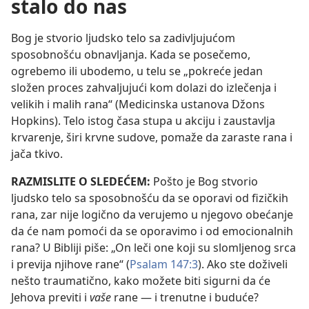
stalo do nas
Bog je stvorio ljudsko telo sa zadivljujućom
sposobnošću obnavljanja. Kada se posečemo,
ogrebemo ili ubodemo, u telu se „pokreće jedan
složen proces zahvaljujući kom dolazi do izlečenja i
velikih i malih rana“ (Medicinska ustanova Džons
Hopkins). Telo istog časa stupa u akciju i zaustavlja
krvarenje, širi krvne sudove, pomaže da zaraste rana i
jača tkivo.
RAZMISLITE O SLEDEĆEM:
Pošto je Bog stvorio
ljudsko telo sa sposobnošću da se oporavi od fizičkih
rana, zar nije logično da verujemo u njegovo obećanje
da će nam pomoći da se oporavimo i od emocionalnih
rana? U Bibliji piše: „On leči one koji su slomljenog srca
i previja njihove rane“ (
Psalam 147:3
). Ako ste doživeli
nešto traumatično, kako možete biti sigurni da će
Jehova previti i
vaše
rane — i trenutne i buduće?