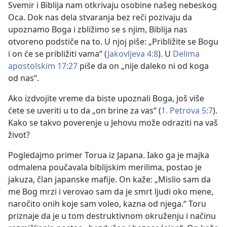
Svemir i Biblija nam otkrivaju osobine našeg nebeskog
Oca. Dok nas dela stvaranja bez reči pozivaju da
upoznamo Boga i zbližimo se s njim, Biblija nas
otvoreno podstiče na to. U njoj piše: „Približite se Bogu
i on će se približiti vama“ (
Jakovljeva 4:8
). U
Delima
apostolskim 17:27
piše da on „nije daleko ni od koga
od nas“.
Ako izdvojite vreme da biste upoznali Boga, još više
ćete se uveriti u to da „on brine za vas“ (
1. Petrova 5:7
).
Kako se takvo poverenje u Jehovu može odraziti na vaš
život?
Pogledajmo primer Torua iz Japana. Iako ga je majka
odmalena poučavala biblijskim merilima, postao je
jakuza, član japanske mafije. On kaže: „Mislio sam da
me Bog mrzi i verovao sam da je smrt ljudi oko mene,
naročito onih koje sam voleo, kazna od njega.“ Toru
priznaje da je u tom destruktivnom okruženju i načinu