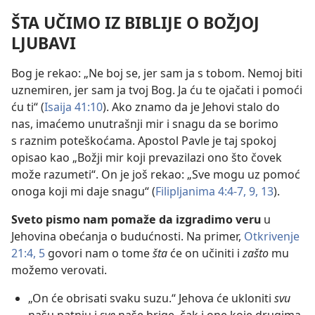
ŠTA UČIMO IZ BIBLIJE O BOŽJOJ
LJUBAVI
Bog je rekao: „Ne boj se, jer sam ja s tobom. Nemoj biti
uznemiren, jer sam ja tvoj Bog. Ja ću te ojačati i pomoći
ću ti“ (
Isaija 41:10
). Ako znamo da je Jehovi stalo do
nas, imaćemo unutrašnji mir i snagu da se borimo
s raznim poteškoćama. Apostol Pavle je taj spokoj
opisao kao „Božji mir koji prevazilazi ono što čovek
može razumeti“. On je još rekao: „Sve mogu uz pomoć
onoga koji mi daje snagu“ (
Filipljanima 4:4-7,
9,
13
).
Sveto pismo nam pomaže da izgradimo veru
u
Jehovina obećanja o budućnosti. Na primer,
Otkrivenje
21:4, 5
govori nam o tome
šta
će on učiniti i
zašto
mu
možemo verovati.
„On će obrisati svaku suzu.“ Jehova će ukloniti
svu