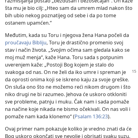
razmišljanja postao „bezdušan i bezosećajan“. On kaže
šta mu je bio cilj: „Hteo sam da umrem mlad nakon što
bih ubio nekog poznatijeg od sebe i da po tome
ostanem upamćen.“
Međutim, kada su Toru i njegova žena Hana počeli da
proučavaju Bibliju
, Toru je drastično promenio svoj
stav i način života. „Svojim očima sam gledala kako se
moj muž menja“, kaže Hana. Toru sada s potpunim
uverenjem kaže: „Postoji Bog kojem je stalo do
svakoga od nas. On ne želi da
iko umre i spreman je
da oprosti onima koji se iskreno kaju za svoje greške.
On sluša ono što ne možemo reći nikom drugom i što
niko drugi ne bi razumeo. Jehova će uskoro otkloniti
sve probleme, patnju i muku. Čak nam i sada pomaže
na načine koje nikada ne bismo očekivali. On nas voli i
pomaže nam kada klonemo“ (
Psalam 136:23
).
Ovaj primer nam pokazuje koliko je vredno znati da će
Bog uskoro okončati sve nevolje i obrisati svaku suzu.