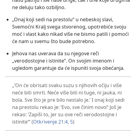
našu patnju i
sve
naše brige, čak i one koje drugima
ne deluju tako ozbiljno.
„Onaj koji sedi na prestolu“ u nebeskoj slavi,
Svemoćni Kralj svega stvorenog, upotrebiće svoju
moć i vlast kako nikad više ne bismo patili i pomoći
će nam u svemu što bude potrebno.
Jehova nas uverava da su njegove reči
„verodostojne i istinite“. On svojim imenom i
ugledom garantuje da će ispuniti svoja obećanja.
„’On će obrisati svaku suzu s njihovih očiju i više
neće biti smrti. Neće više biti ni tuge, ni jauka, ni
bola. Sve što je pre bilo nestalo je.‘ I onaj koji sedi
na prestolu rekao je: ’Evo, sve činim novo!‘ Još je
rekao: ’Zapiši to, jer su ove reči verodostojne i
istinite‘“ (
Otkrivenje 21:4, 5
)