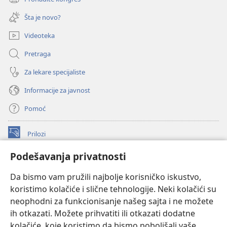
(otvara
prozor)
novi
Šta je novo?
prozor)
Videoteka
Pretraga
Za lekare specijaliste
Informacije za javnost
Pomoć
Prilozi
(otvara
novi
Podešavanja privatnosti
prozor)
ONLAJN BIBLIOTEKA Watchtower
(otvara
Da bismo vam pružili najbolje korisničko iskustvo,
novi
®
JW Hub
prozor)
koristimo kolačiće i slične tehnologije. Neki kolačići su
(otvara
novi
neophodni za funkcionisanje našeg sajta i ne možete
®
JW Library
prozor)
ih otkazati. Možete prihvatiti ili otkazati dodatne
kolačiće, koje koristimo da bismo poboljšali vaše