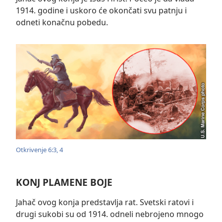
1914. godine i uskoro će okončati svu patnju i
odneti konačnu pobedu.
Otkrivenje 6:3, 4
KONJ PLAMENE BOJE
Jahač ovog konja predstavlja rat. Svetski ratovi i
drugi sukobi su od 1914. odneli nebrojeno mnogo