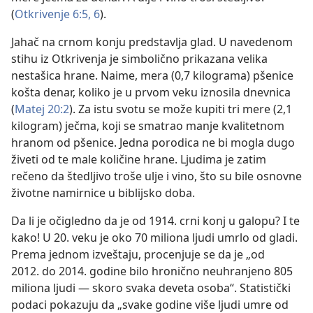
(
Otkrivenje 6:5, 6
).
Jahač na crnom konju predstavlja glad. U navedenom
stihu iz Otkrivenja je simbolično prikazana velika
nestašica hrane. Naime, mera (0,7 kilograma) pšenice
košta denar, koliko je u prvom veku iznosila dnevnica
(
Matej 20:2
). Za istu svotu se može kupiti tri mere (2,1
kilogram) ječma, koji se smatrao manje kvalitetnom
hranom od pšenice. Jedna porodica ne bi mogla dugo
živeti od te male količine hrane. Ljudima je zatim
rečeno da štedljivo troše ulje i vino, što su bile osnovne
životne namirnice u biblijsko doba.
Da li je očigledno da je od 1914. crni konj u galopu? I te
kako! U 20. veku je oko 70 miliona ljudi umrlo od gladi.
Prema jednom izveštaju, procenjuje se da je „od
2012. do 2014. godine bilo hronično neuhranjeno 805
miliona ljudi — skoro svaka deveta osoba“. Statistički
podaci pokazuju da „svake godine više ljudi umre od