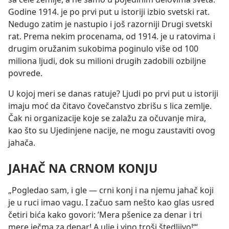
Godine 1914. je po prvi put u istoriji izbio svetski rat.
Nedugo zatim je nastupio i još razorniji Drugi svetski
rat. Prema nekim procenama, od 1914. je u ratovima i
drugim oružanim sukobima poginulo više od 100
miliona ljudi, dok su milioni drugih zadobili ozbiljne
povrede.
U kojoj meri se danas ratuje? Ljudi po prvi put u istoriji
imaju moć da čitavo čovečanstvo zbrišu s lica zemlje.
Čak ni organizacije koje se zalažu za očuvanje mira,
kao što su Ujedinjene nacije, ne mogu zaustaviti ovog
jahača.
JAHAČ NA CRNOM KONJU
„Pogledao sam, i gle — crni konj i na njemu jahač koji
je u ruci imao vagu. I začuo sam nešto kao glas usred
četiri bića kako govori: ’Mera pšenice za denar i tri
mere ječma za denar! A ulje i vino troši štedljivo!‘“