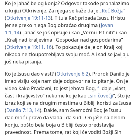
Ko je jahač belog konja? Odgovor takođe pronalazimo
u knjizi Otkrivenje. Za njega se kaže da je „
Reč Božja
“
(
Otkrivenje 19:11-13
). Titula Reč pripada Isusu Hristu
jer se preko njega Bog obraćao drugima (
Jovan
1:1,
14
). Jahač se još opisuje i kao „Verni i Istiniti“ i kao
„Kralj nad kraljevima i Gospodar nad gospodarima“
(
Otkrivenje 19:11,
16
). To pokazuje da je on Kralj koji
nikada ne zloupotrebljava svoju moć. Ali sad se javljaju
još neka pitanja.
Ko je Isusu dao vlast? (
Otkrivenje 6:2
). Prorok Danilo je
imao viziju koja nam daje odgovor na to pitanje. On je
video kako Pradavni, to jest Jehova Bog,
daje „vlast,
a
čast i kraljevstvo“ nekome ko je kao „
sin čovečji
“, što je
izraz koji se na drugim mestima u Bibliji koristi za Isusa
(
Danilo 7:13, 14
). Dakle, sam Svemoćni Bog je Isusu
dao moć i pravo da vlada i da sudi. On jaše na belom
konju, pošto bela boja u Bibliji često predstavlja
pravednost. Prema tome, rat koji će voditi Božji Sin