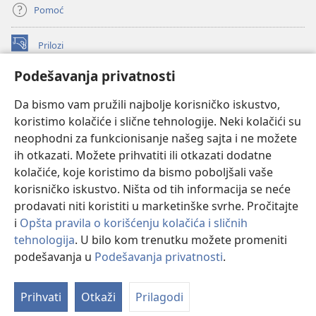
Pomoć
Prilozi
(otvara
novi
Podešavanja privatnosti
prozor)
ONLAJN BIBLIOTEKA Watchtower
(otvara
Da bismo vam pružili najbolje korisničko iskustvo,
novi
®
JW Hub
prozor)
koristimo kolačiće i slične tehnologije. Neki kolačići su
(otvara
novi
neophodni za funkcionisanje našeg sajta i ne možete
®
JW Library
prozor)
ih otkazati. Možete prihvatiti ili otkazati dodatne
kolačiće, koje koristimo da bismo poboljšali vaše
®
Watchtower Library
korisničko iskustvo. Ništa od tih informacija se neće
prodavati niti koristiti u marketinške svrhe. Pročitajte
i
Opšta pravila o korišćenju kolačića i sličnih
tehnologija
. U bilo kom trenutku možete promeniti
Copyright
© 2026 Watch Tower Bible and Tract Society of Pennsylvania.
podešavanja u
Podešavanja privatnosti
.
Pr
PRAVILA KORIŠĆENJA
|
PRIVATNOST
|
PODEŠAVANjE PRIVATNOSTI
sa
Prihvati
Otkaži
Prilagodi