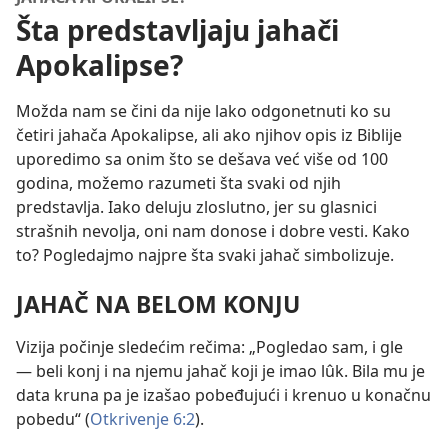
Šta predstavljaju jahači
Apokalipse?
Možda nam se čini da nije lako odgonetnuti ko su
četiri jahača Apokalipse, ali ako njihov opis iz Biblije
uporedimo sa onim što se dešava već više od 100
godina, možemo razumeti šta svaki od njih
predstavlja. Iako deluju zloslutno, jer su glasnici
strašnih nevolja, oni nam donose i dobre vesti. Kako
to? Pogledajmo najpre šta svaki jahač simbolizuje.
JAHAČ NA BELOM KONJU
Vizija počinje sledećim rečima: „Pogledao sam, i gle
— beli konj i na njemu jahač koji je imao lûk. Bila mu je
data kruna pa je izašao pobeđujući i krenuo u konačnu
pobedu“ (
Otkrivenje 6:2
).