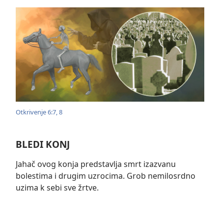
Otkrivenje 6:7, 8
BLEDI KONJ
Jahač ovog konja predstavlja smrt izazvanu
bolestima i drugim uzrocima. Grob nemilosrdno
uzima k sebi sve žrtve.