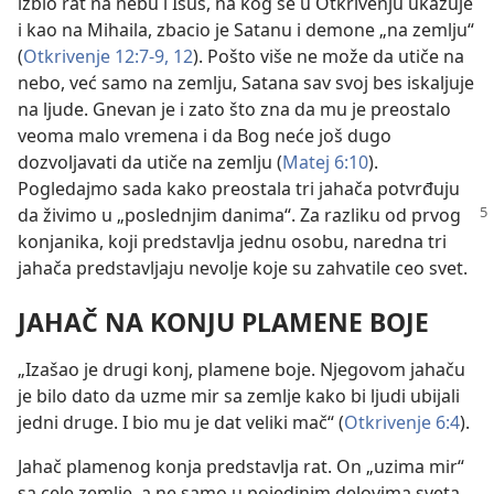
izbio rat na nebu i Isus, na kog se u Otkrivenju ukazuje
i kao na Mihaila, zbacio je Satanu i demone „na zemlju“
(
Otkrivenje 12:7-9,
12
). Pošto više ne može da utiče na
nebo, već samo na zemlju, Satana sav svoj bes iskaljuje
na ljude. Gnevan je i zato što zna da mu je preostalo
veoma malo vremena i da Bog neće još dugo
dozvoljavati da utiče na zemlju (
Matej 6:10
).
Pogledajmo sada kako preostala tri jahača potvrđuju
da živimo u „poslednjim
danima“. Za razliku od prvog
konjanika, koji predstavlja jednu osobu, naredna tri
jahača predstavljaju nevolje koje su zahvatile ceo svet.
JAHAČ NA KONJU PLAMENE BOJE
„Izašao je drugi konj, plamene boje. Njegovom jahaču
je bilo dato da uzme mir sa zemlje kako bi ljudi ubijali
jedni druge. I bio mu je dat veliki mač“ (
Otkrivenje 6:4
).
Jahač plamenog konja predstavlja rat. On „uzima mir“
sa cele zemlje, a ne samo u pojedinim delovima sveta.