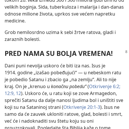
velikih boginja. Sida, tuberkuloza i malarija i dan-danas
odnose milione života, uprkos sve većem napretku
medicine.
Grob nemilosrdno uzima k sebi žrtve ratova, gladi i
zaraznih bolesti.
PRED NAMA SU BOLJA VREMENA!
Dani puni nevolja uskoro će biti iza nas. Isus je
1914. godine „izašao pobeđujući“ — u nebeskom ratu
je pobedio Satanu i zbacio ga „na zemlju“. Ali to nije
kraj. On je „krenuo u
konačnu pobedu“
(
Otkrivenje 6:2;
12:9,
12
). Uskoro će, u ratu koji se zove Armagedon,
sprečiti Satanu da dalje nanosi ljudima bol i uništiti sve
koji su na Sataninoj strani (
Otkrivenje 20:1-3
). Isus ne
samo da će zauvek ukloniti ratove, glad, bolesti i smrt,
već će i nadoknaditi svu štetu koju su oni
prouzrokovali. Pogledajte šta Biblija kaže o tome.