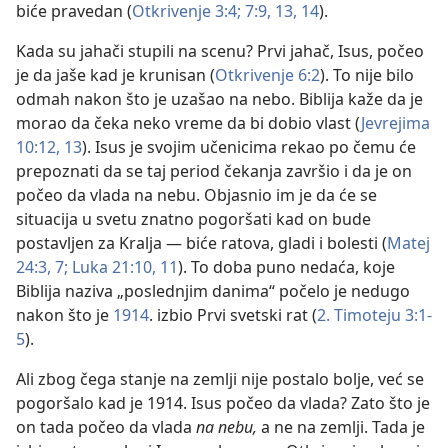
biće pravedan (
Otkrivenje 3:4;
7:9,
13, 14
).
Kada su jahači stupili na scenu? Prvi jahač, Isus, počeo
je da jaše kad je krunisan (
Otkrivenje 6:2
). To nije bilo
odmah nakon što je uzašao na nebo. Biblija kaže da je
morao da čeka neko vreme da bi dobio vlast (
Jevrejima
10:12, 13
). Isus je svojim učenicima rekao po čemu će
prepoznati da se taj period čekanja završio i da je on
počeo da vlada na nebu. Objasnio im je da će se
situacija u svetu znatno pogoršati kad on bude
postavljen za Kralja — biće ratova, gladi i bolesti (
Matej
24:3,
7;
Luka 21:10, 11
). To doba puno nedaća, koje
Biblija naziva „poslednjim danima“ počelo je nedugo
nakon što je
1914
. izbio Prvi svetski rat (
2. Timoteju 3:1-
5
).
Ali zbog čega stanje na zemlji nije postalo bolje, već se
pogoršalo kad je 1914. Isus počeo da vlada? Zato što je
on tada počeo da vlada
na nebu,
a ne na zemlji. Tada je