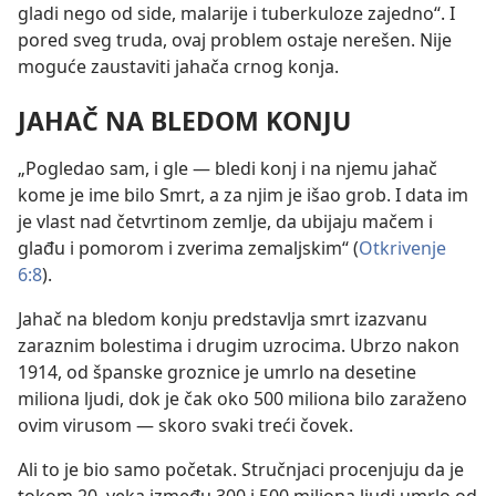
gladi nego od side, malarije i tuberkuloze zajedno“. I
pored sveg truda, ovaj problem ostaje nerešen. Nije
moguće zaustaviti jahača crnog konja.
JAHAČ NA BLEDOM KONJU
„Pogledao sam, i gle — bledi konj i na njemu jahač
kome je ime bilo Smrt, a za njim je išao grob. I data im
je vlast nad četvrtinom zemlje, da ubijaju mačem i
glađu i pomorom i zverima zemaljskim“ (
Otkrivenje
6:8
).
Jahač na bledom konju predstavlja smrt izazvanu
zaraznim bolestima i drugim uzrocima. Ubrzo nakon
1914, od španske groznice je umrlo na desetine
miliona ljudi, dok je čak oko 500 miliona bilo zaraženo
ovim virusom — skoro svaki treći čovek.
Ali to je bio samo početak. Stručnjaci procenjuju da je
tokom 20. veka između 300 i 500 miliona ljudi umrlo od