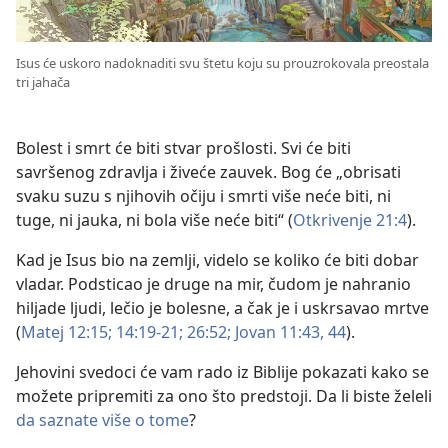
Isus će uskoro nadoknaditi svu štetu koju su prouzrokovala preostala
tri jahača
Bolest i smrt će biti stvar prošlosti. Svi će biti
savršenog zdravlja i živeće zauvek. Bog će „obrisati
svaku suzu s njihovih očiju i smrti više neće biti, ni
tuge, ni jauka, ni bola više neće biti“ (
Otkrivenje 21:4
).
Kad je Isus bio na zemlji, videlo se koliko će biti dobar
vladar. Podsticao je druge na mir, čudom je nahranio
hiljade ljudi, lečio je bolesne, a čak je i uskrsavao mrtve
(
Matej 12:15;
14:19-21;
26:52;
Jovan 11:43, 44
).
Jehovini svedoci će vam rado iz Biblije pokazati kako se
možete pripremiti za ono što predstoji. Da li biste želeli
da saznate više o tome
?