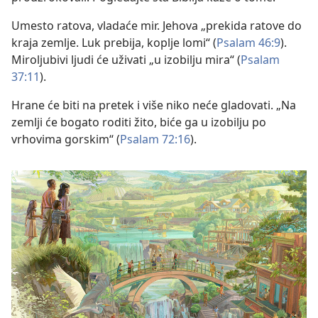
Umesto ratova, vladaće mir. Jehova „prekida ratove do
kraja zemlje. Luk prebija, koplje lomi“ (
Psalam 46:9
).
Miroljubivi ljudi će uživati „u izobilju mira“ (
Psalam
37:11
).
Hrane će biti na pretek i više niko neće gladovati. „Na
zemlji će bogato roditi žito, biće ga u izobilju po
vrhovima gorskim“ (
Psalam 72:16
).