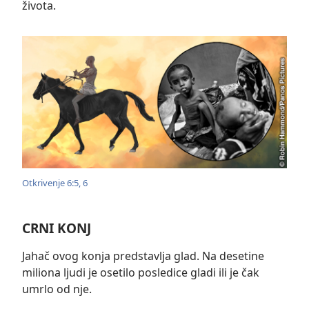
života.
Otkrivenje 6:5, 6
CRNI KONJ
Jahač ovog konja predstavlja glad. Na desetine
miliona ljudi je osetilo posledice gladi ili je čak
umrlo od nje.