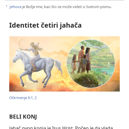
Jehova
je Božje ime, kao što se može videti u Svetom pismu.
a
Identitet četiri jahača
Otkrivenje 6:1, 2
BELI KONJ
Jahač ovog konja je Isus Hrist. Počeo je da vlada