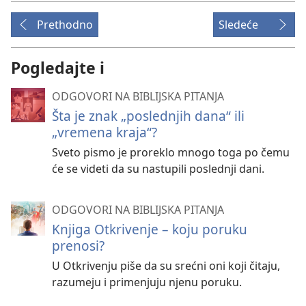
Prethodno
Sledeće
Pogledajte i
ODGOVORI NA BIBLIJSKA PITANJA
Šta je znak „poslednjih dana“ ili
„vremena kraja“?
Sveto pismo je proreklo mnogo toga po čemu
će se videti da su nastupili poslednji dani.
ODGOVORI NA BIBLIJSKA PITANJA
Knjiga Otkrivenje – koju poruku
prenosi?
U Otkrivenju piše da su srećni oni koji čitaju,
razumeju i primenjuju njenu poruku.