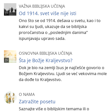
VAŽNA BIBLIJSKA UČENJA
Od 1914. svet više nije isti
Ono što se od 1914. dešava u svetu, kao i to
kakvi su ljudi, ukazuje da se biblijska
proročanstva o „poslednjim danima“
ispunjavaju upravo sada.
OSNOVNA BIBLIJSKA UČENJA
Šta je Božje Kraljevstvo?
Dok je bio na zemlji Isus je najčešće govorio o
Božjem Kraljevstvu. Ljudi se već vekovima mole
da dođe to Kraljevstvo.
O NAMA
Zatražite posetu
Saznajte više o biblijskim temama ili o