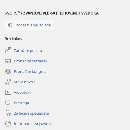
jahača
jahača
Apokalipse?
Apokalipse?
®
JW.ORG
/ ZVANIČNI VEB-SAJT JEHOVINIH SVEDOKA
Podešavanje izgleda
Brzi linkovi
Zatražite posetu
Pronađite sastanak
(otvara
novi
Pronađite kongres
(otvara
prozor)
novi
Šta je novo?
prozor)
Videoteka
Pretraga
Za lekare specijaliste
Informacije za javnost