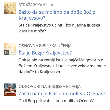
STRAŽARSKA KULA
Zašto da se molimo da dođe Božje
Kraljevstvo?
Šta će Kraljevstvo učiniti, što nijedna ljudska
vlast ne može?
OSNOVNA BIBLIJSKA UČENJA
Šta je Božje Kraljevstvo?
Dok je bio na zemlji Isus je najčešće govorio o
Božjem Kraljevstvu. Ljudi se već vekovima mole
da dođe to Kraljevstvo.
ODGOVORI NA BIBLIJSKA PITANJA
Zašto nam je Isus dao molitvu Očenaš?
Da li Bog prihvata samo molitvu Očenaš?