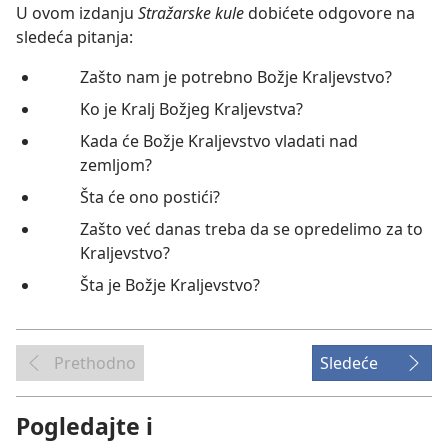
U ovom izdanju
Stražarske kule
dobićete odgovore na
sledeća pitanja:
Zašto nam je potrebno Božje Kraljevstvo?
Ko je Kralj Božjeg Kraljevstva?
Kada će Božje Kraljevstvo vladati nad
zemljom?
Šta će ono postići?
Zašto već danas treba da se opredelimo za to
Kraljevstvo?
Šta je Božje Kraljevstvo?
Prethodno
Sledeće
Pogledajte i