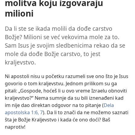
molitva koju izgovaraju
milioni
Da li ste se ikada molili da dođe carstvo
Božje? Milioni se već vekovima mole za to.
Sam Isus je svojim sledbenicima rekao da se
mole da dođe Božje carstvo, to jest
kraljevstvo.
Ni apostoli nisu u početku razumeli sve ono što je Isus
govorio o tom kraljevstvu. Jednom prilikom su ga
pitali: „Gospode, hoćeš li u ovo vreme Izraelu obnoviti
kraljevstvo?“ Nema sumnje da su bili iznenađeni kad
im nije dao direktan odgovor na to pitanje (
Dela
apostolska 1:6, 7
). Da li to znači da ne možemo saznati
šta je Božje Kraljevstvo i kada će ono doći? Baš
naprotiv!