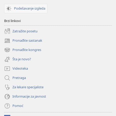
Podešavanje izgleda
Brzi linkovi
Zatražite posetu
Pronađite sastanak
(otvara
novi
Pronađite kongres
(otvara
prozor)
novi
Šta je novo?
prozor)
Videoteka
Pretraga
Za lekare specijaliste
Informacije za javnost
Pomoć