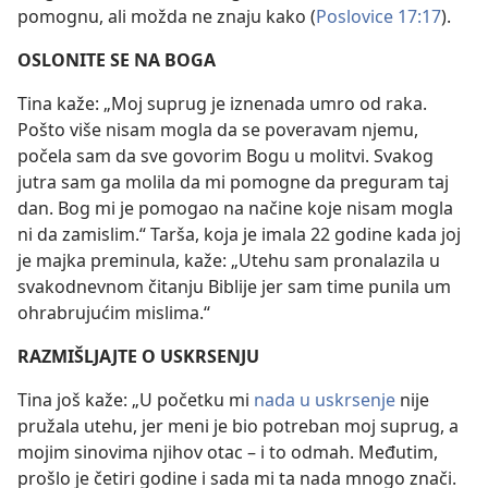
pomognu, ali možda ne znaju kako (
Poslovice 17:17
).
OSLONITE SE NA BOGA
Tina kaže: „Moj suprug je iznenada umro od raka.
Pošto više nisam mogla da se poveravam njemu,
počela sam da sve govorim Bogu u molitvi. Svakog
jutra sam ga molila da mi pomogne da preguram taj
dan. Bog mi je pomogao na načine koje nisam mogla
ni da zamislim.“ Tarša, koja je imala 22 godine kada joj
je majka preminula, kaže: „Utehu sam pronalazila u
svakodnevnom čitanju Biblije jer sam time punila um
ohrabrujućim mislima.“
RAZMIŠLJAJTE O USKRSENJU
Tina još kaže: „U početku mi
nada u uskrsenje
nije
pružala utehu, jer meni je bio potreban moj suprug, a
mojim sinovima njihov otac – i to odmah. Međutim,
prošlo je četiri godine i sada mi ta nada mnogo znači.