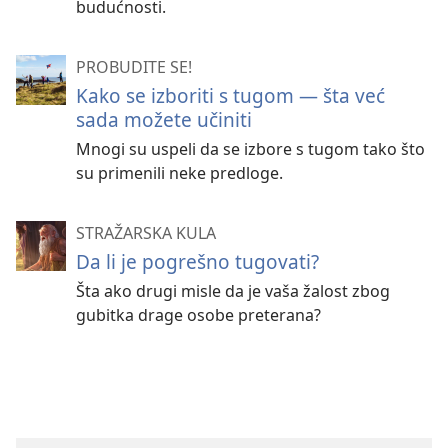
budućnosti.
PROBUDITE SE!
Kako se izboriti s tugom — šta već
sada možete učiniti
Mnogi su uspeli da se izbore s tugom tako što
su primenili neke predloge.
STRAŽARSKA KULA
Da li je pogrešno tugovati?
Šta ako drugi misle da je vaša žalost zbog
gubitka drage osobe preterana?