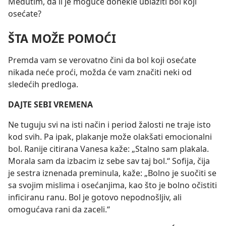
Međutim, da li je moguće donekle ublažiti bol koji
osećate?
ŠTA MOŽE POMOĆI
Premda vam se verovatno čini da bol koji osećate
nikada neće proći, možda će vam značiti neki od
sledećih predloga.
DAJTE SEBI VREMENA
Ne tuguju svi na isti način i period žalosti ne traje isto
kod svih. Pa ipak, plakanje može olakšati emocionalni
bol. Ranije citirana Vanesa kaže: „Stalno sam plakala.
Morala sam da izbacim iz sebe sav taj bol.“ Sofija, čija
je sestra iznenada preminula, kaže: „Bolno je suočiti se
sa svojim mislima i osećanjima, kao što je bolno očistiti
inficiranu ranu. Bol je gotovo nepodnošljiv, ali
omogućava rani da zaceli.“