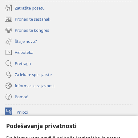
Zatražite posetu
Pronađite sastanak
(otvara
novi
Pronađite kongres
(otvara
prozor)
novi
Šta je novo?
prozor)
Videoteka
Pretraga
Za lekare specijaliste
Informacije za javnost
Pomoć
Prilozi
(otvara
novi
Podešavanja privatnosti
prozor)
ONLAJN BIBLIOTEKA Watchtower
(otvara
novi