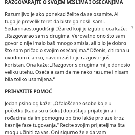
RAZGOVARAJTE O SVOJIM MISLIMA I OSEĆANJIMA
Razumljivo je ako ponekad želite da se osamite. Ali
tuga je prevelik teret da biste ga nosili sami.
Sedamnaestogodišnji
Džared koji je izgubio oca kaže:
„Razgovarao sam s drugima. Verovatno ono što sam
govorio nije imalo baš mnogo smisla, ali bilo je dobro
što sam pričao o svojim osećanjima.“ Dženis, citirana u
uvodnom članku, navodi zašto je razgovor još
koristan. Ona kaže: „Razgovor s drugima mi je donosio
veliku utehu. Osećala sam da me neko razume i nisam
bila toliko usamljena.“
PRIHVATITE POMOĆ
Jedan psiholog kaže: „Ožalošćene osobe koje u
početku [kada su u šoku] dopuštaju prijateljima i
rođacima da im pomognu obično lakše prolaze kroz
kasnije faze tugovanja.“ Recite svojim prijateljima šta
mogu učiniti za vas. Oni sigurno žele da vam