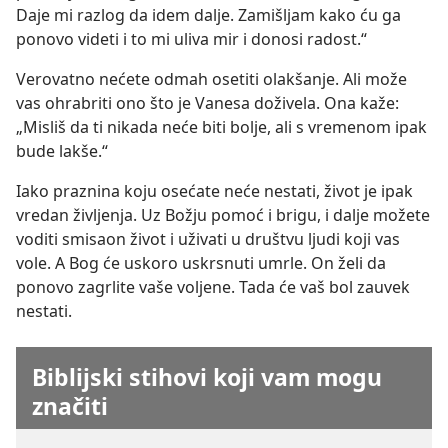
Daje mi razlog da idem dalje. Zamišljam kako ću ga
ponovo videti i to mi uliva mir i donosi radost.“
Verovatno nećete odmah osetiti olakšanje. Ali može
vas ohrabriti ono što je Vanesa doživela. Ona kaže:
„Misliš da ti nikada neće biti bolje, ali s vremenom ipak
bude lakše.“
Iako praznina koju osećate neće nestati, život je ipak
vredan življenja. Uz Božju pomoć i brigu, i dalje možete
voditi smisaon život i uživati u društvu ljudi koji vas
vole. A Bog će uskoro uskrsnuti umrle. On želi da
ponovo zagrlite vaše voljene. Tada će vaš bol zauvek
nestati.
Biblijski stihovi koji vam mogu
značiti