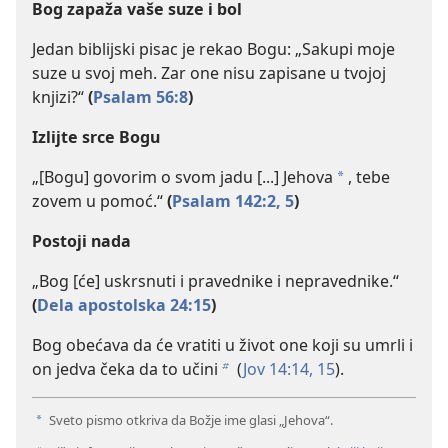
Bog zapaža vaše suze i bol
Jedan biblijski pisac je rekao Bogu: „Sakupi moje
suze u svoj meh. Zar one nisu zapisane u tvojoj
knjizi?“
(
Psalam 56:8
)
Izlijte srce Bogu
„[Bogu] govorim o svom jadu [...] Jehova
, tebe
a
zovem u pomoć.“
(
Psalam 142:2,
5
)
Postoji nada
„Bog [će] uskrsnuti i pravednike i nepravednike.“
(
Dela apostolska 24:15
)
Bog obećava da će vratiti u život one koji su umrli i
on jedva čeka da to učini
(
Jov 14:14, 15
).
b
Sveto pismo otkriva da Božje ime glasi „Jehova“.
a