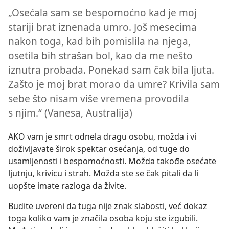
„Osećala sam se bespomoćno kad je moj
stariji brat iznenada umro. Još mesecima
nakon toga, kad bih pomislila na njega,
osetila bih strašan bol, kao da me nešto
iznutra probada. Ponekad sam čak bila ljuta.
Zašto je moj brat morao da umre? Krivila sam
sebe što nisam više vremena provodila
s njim.“ (Vanesa, Australija)
AKO vam je smrt odnela dragu osobu, možda i vi
doživljavate širok spektar osećanja, od tuge do
usamljenosti i bespomoćnosti. Možda takođe osećate
ljutnju, krivicu i strah. Možda ste se čak pitali da li
uopšte imate razloga da živite.
Budite uvereni da tuga nije znak slabosti, već dokaz
toga koliko vam je značila osoba koju ste izgubili.