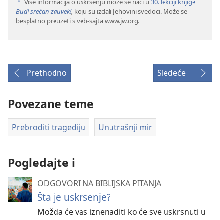
Više informacija o uskrsenju može se naći u
30. lekciji knjige
b
Budi srećan zauvek!
,
koju su izdali Jehovini svedoci. Može se
besplatno preuzeti s veb-sajta www.jw.org.
Prethodno
Sledeće
Povezane teme
Prebroditi tragediju
Unutrašnji mir
Pogledajte i
ODGOVORI NA BIBLIJSKA PITANJA
Šta je uskrsenje?
Možda će vas iznenaditi ko će sve uskrsnuti u