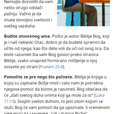
Nemojte dozvoliti da vam
nešto drugo odvlači
pažnju. Važno je da
imate dovoljno svetlosti i
svežeg vazduha.
Budite otvorenog uma.
Pošto je autor Biblije Bog, koji
je i naš nebeski Otac, dobro je da budete spremni da
učite od njega, kao što dete voli da uči od svog oca. Da
biste razumeli šta vam Bog govori preko stranica
Biblije, svako unapred formirano mišljenje o njoj
ostavite po strani (
Psalam 25:4
).
Pomolite se pre nego što počnete.
Biblija je knjiga u
kojoj su zapisane Božje misli i zato nam je potrebna
njegova pomoć da bismo je razumeli. Bog obećava da
će „dati svetog duha onima koji ga mole za to“ (
Luka
11:13
). Svojim svetim duhom, to jest silom kojom se
služi, Bog će vam pomoći da ga upoznate. S vremenom
ćete moći da razumete „čak i dubine Božje“