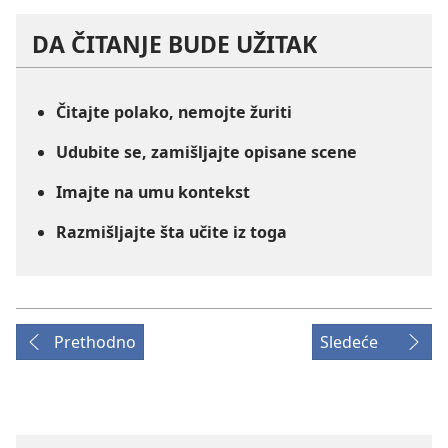
DA ČITANJE BUDE UŽITAK
Čitajte polako, nemojte žuriti
Udubite se, zamišljajte opisane scene
Imajte na umu kontekst
Razmišljajte šta učite iz toga
Prethodno
Sledeće