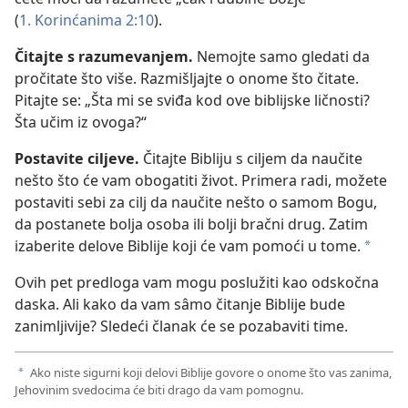
(
1. Korinćanima 2:10
).
Čitajte s razumevanjem.
Nemojte samo gledati da
pročitate što više. Razmišljajte o onome što čitate.
Pitajte se: „Šta mi se sviđa kod ove biblijske ličnosti?
Šta učim iz ovoga?“
Postavite ciljeve.
Čitajte Bibliju s ciljem da naučite
nešto što će vam obogatiti život. Primera radi, možete
postaviti sebi za cilj da naučite nešto o samom Bogu,
da postanete bolja osoba ili bolji bračni drug. Zatim
izaberite delove Biblije koji će vam pomoći u tome.
a
Ovih pet predloga vam mogu poslužiti kao odskočna
daska. Ali kako da vam sâmo čitanje Biblije bude
zanimljivije? Sledeći članak će se pozabaviti time.
Ako niste sigurni koji delovi Biblije govore o onome što vas zanima,
a
Jehovinim svedocima će biti drago da vam pomognu.