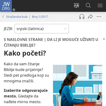
JW.ORG
Prijava
(otvara
Promeni
Pretraga
PRI
novi
jezik
sajta
ME
Stražarska kula | Broj 1/2017.
prozor)
sajta
JW.ORG
JEZIK
S NASLOVNE STRANE | DA LI JE MOGUĆE UŽIVATI U
ČITANJU BIBLIJE?
Kako početi?
Kako da vam čitanje
Biblije bude prijatnije?
Sledi pet predloga koji su
mnogima značili.
Izaberite odgovarajuće
mesto.
Gledajte da
nađete mirno mesto.