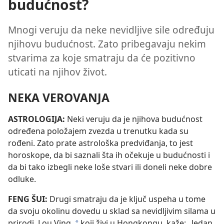
budućnost?
Mnogi veruju da neke nevidljive sile određuju
njihovu budućnost. Zato pribegavaju nekim
stvarima za koje smatraju da će pozitivno
uticati na njihov život.
NEKA VEROVANJA
ASTROLOGIJA:
Neki veruju da je njihova budućnost
određena položajem zvezda u trenutku kada su
rođeni. Zato prate astrološka predviđanja, to jest
horoskope, da bi saznali šta ih očekuje u budućnosti i
da bi tako izbegli neke loše stvari ili doneli neke dobre
odluke.
FENG ŠUI:
Drugi smatraju da je ključ uspeha u tome
da svoju okolinu dovedu u sklad sa nevidljivim silama u
prirodi. Lou Ving,
koji živi u Hongkongu, kaže: „Jedan
a