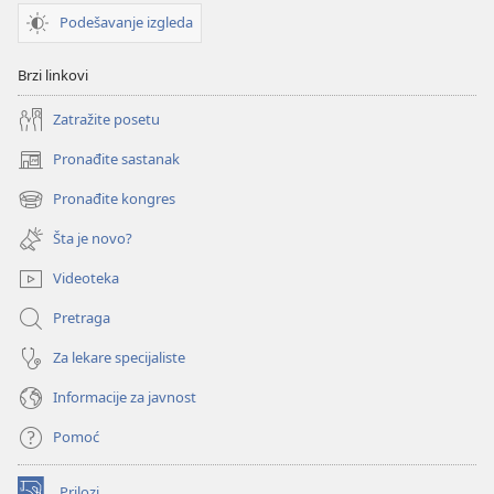
Podešavanje izgleda
Brzi linkovi
Zatražite posetu
Pronađite sastanak
(otvara
novi
Pronađite kongres
(otvara
prozor)
novi
Šta je novo?
prozor)
Videoteka
Pretraga
Za lekare specijaliste
Informacije za javnost
Pomoć
Prilozi