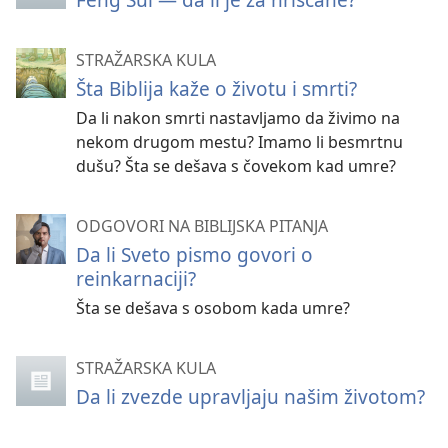
STRAŽARSKA KULA
Šta Biblija kaže o životu i smrti?
Da li nakon smrti nastavljamo da živimo na
nekom drugom mestu? Imamo li besmrtnu
dušu? Šta se dešava s čovekom kad umre?
ODGOVORI NA BIBLIJSKA PITANJA
Da li Sveto pismo govori o
reinkarnaciji?
Šta se dešava s osobom kada umre?
STRAŽARSKA KULA
Da li zvezde upravljaju našim životom?