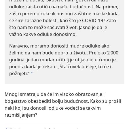
odluke zaista utiču na našu budućnost. Na primer,
zašto peremo ruke ili nosimo zaštitne maske kada
se šire zarazne bolesti, kao što je COVID-19? Zato
što nam to može sačuvati život. Jasno je da je
važno kakve odluke donosimo.
Naravno, moramo donositi mudre odluke ako
želimo da nam bude dobro u životu. Pre oko 2 000
godina, jedan mudar učitelj je objasnio u čemu je
poenta kada je rekao: „Šta čovek poseje, to će i
požnjeti.“
b
Mnogi smatraju da će im visoko obrazovanje i
bogatstvo obezbediti bolju budućnost. Kako su prošli
neki koji su donosili odluke vodeći se takvim
razmišljanjem?