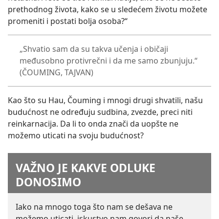
prethodnog života, kako se u sledećem životu možete
promeniti i postati bolja osoba?“
„Shvatio sam da su takva učenja i običaji
međusobno protivrečni i da me samo zbunjuju.“
(ČOUMING, TAJVAN)
Kao što su Hau, Čouming i mnogi drugi shvatili, našu
budućnost ne određuju sudbina, zvezde, preci niti
reinkarnacija. Da li to onda znači da uopšte ne
možemo uticati na svoju budućnost?
VAŽNO JE KAKVE ODLUKE
DONOSIMO
Iako na mnogo toga što nam se dešava ne
možemo uticati, iskustvo nam govori da naše