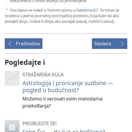
Neka imena u ovom izdanju su promenjena.
a
Ova izjava se nalazi u Svetom pismu u
Galatima 6:7
. Ta misao je
b
izražena u jednoj poznatoj istočnjačkoj poslovici, koja kaže da ako
poseješ dinju, rodiće ti dinja, ako poseješ pasulj, rodiće ti pasulj.
Prethodno
Sledeće
Pogledajte i
STRAŽARSKA KULA
Astrologija i proricanje sudbine —
pogled u budućnost?
Možemo li verovati ovim metodama
predviđanja?
PROBUDITE SE!
Feng Šui — da li je za hrišćane?