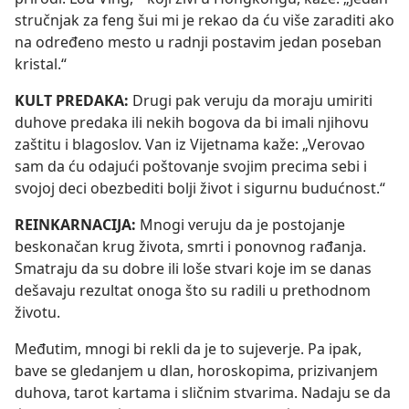
stručnjak za feng šui mi je rekao da ću više zaraditi ako
na određeno mesto u radnji postavim jedan poseban
kristal.“
KULT PREDAKA:
Drugi pak veruju da moraju umiriti
duhove predaka ili nekih bogova da bi imali njihovu
zaštitu i blagoslov. Van iz Vijetnama kaže: „Verovao
sam da ću odajući poštovanje svojim precima sebi i
svojoj deci obezbediti bolji život i sigurnu budućnost.“
REINKARNACIJA:
Mnogi veruju da je postojanje
beskonačan krug života, smrti i ponovnog rađanja.
Smatraju da su dobre ili loše stvari koje im se danas
dešavaju rezultat onoga što su radili u prethodnom
životu.
Međutim, mnogi bi rekli da je to sujeverje. Pa ipak,
bave se gledanjem u dlan, horoskopima, prizivanjem
duhova, tarot kartama i sličnim stvarima. Nadaju se da