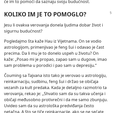
će im to pomoći da saznaju svoju budućnost.
KOLIKO IM JE TO POMOGLO?
Jesu li ovakva verovanja donela ljudima dobar život i
sigurnu budućnost?
Pogledajmo šta kaže Hau iz Vijetnama. On se vodio
astrologijom, primenjivao je feng šui i odavao je čast
precima. Da li mu je to donelo uspeh u životu? On
kaže: „Posao mi je propao, zapao sam u dugove, imao
sam problema u porodici i pao sam u depresiju.“
Čouming sa Tajvana isto tako je verovao u astrologiju,
reinkarnaciju, sudbinu, feng šui i držao se običaja
vezanih za kult predaka. Kada je detaljno razmotrio ta
verovanja, rekao je: „Shvatio sam da su takva učenja i
običaji međusobno protivrečni i da me samo zbunjuju.
Uvideo sam da su astrološka predviđanja često
netačna. A što se tiče reinkarnacije, ako se ne sećate