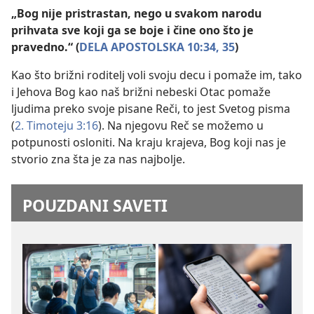
„Bog nije pristrastan, nego u svakom narodu
prihvata sve koji ga se boje i čine ono što je
pravedno.“ (
DELA APOSTOLSKA 10:34, 35
)
Kao što brižni roditelj voli svoju decu i pomaže im, tako
i Jehova Bog kao naš brižni nebeski Otac pomaže
ljudima preko svoje pisane Reči, to jest Svetog pisma
(
2. Timoteju 3:16
). Na njegovu Reč se možemo u
potpunosti osloniti. Na kraju krajeva, Bog koji nas je
stvorio zna šta je za nas najbolje.
POUZDANI SAVETI