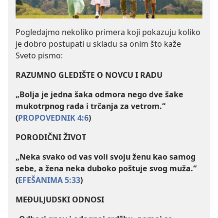
Pogledajmo nekoliko primera koji pokazuju koliko
je dobro postupati u skladu sa onim što kaže
Sveto pismo:
RAZUMNO GLEDIŠTE O NOVCU I RADU
„Bolja je jedna šaka odmora nego dve šake
mukotrpnog rada i trčanja za vetrom.“
(
PROPOVEDNIK 4:6
)
PORODIČNI ŽIVOT
„Neka svako od vas voli svoju ženu kao samog
sebe, a žena neka duboko poštuje svog muža.“
(
EFEŠANIMA 5:33
)
MEĐULJUDSKI ODNOSI