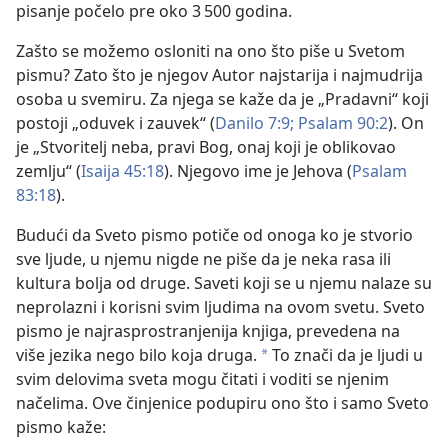
pisanje počelo pre oko 3 500 godina.
Zašto se možemo osloniti na ono što piše u Svetom
pismu? Zato što je njegov Autor najstarija i najmudrija
osoba u svemiru. Za njega se kaže da je „Pradavni“ koji
postoji „oduvek i zauvek“ (
Danilo 7:9;
Psalam 90:2
). On
je „Stvoritelj neba, pravi Bog, onaj koji je oblikovao
zemlju“ (
Isaija 45:18
). Njegovo ime je Jehova (
Psalam
83:18
).
Budući da Sveto pismo potiče od onoga ko je stvorio
sve ljude, u njemu nigde ne piše da je neka rasa ili
kultura bolja od druge. Saveti koji se u njemu nalaze su
neprolazni i korisni svim ljudima na ovom svetu. Sveto
pismo je najrasprostranjenija knjiga, prevedena na
više jezika nego bilo koja druga.
To znači da je ljudi u
a
svim delovima sveta mogu čitati i voditi se njenim
načelima. Ove činjenice podupiru ono što i samo Sveto
pismo kaže: