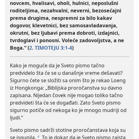
novcem, hvalisavi, oholi, hulnici, neposlušni
roditeljima, nezahvalni, neverni, bezosećajni
prema drugima, nespremni za bilo kakav
dogovor, klevetnici, bez samosavladavanja,
okrutni, bez ljubavi prema dobroti, izdajnici,
tvrdoglavi i ponosni. Voleće zadovoljstva, a ne
Boga.“ (
2. TIMOTEJU 3:1-4
)
Kako je moguće da je Sveto pismo tačno
predvidelo šta će se u današnje vreme dešavati?
Sigurno ćete se složiti sa onim što je rekao Loeng
iz Hongkonga: „Biblijska proročanstva su davno
zapisana. Nijedan čovek nije mogao toliko tačno
predvideti šta će se događati. Zato Sveto pismo
sigurno potiče od nekoga ko je mnogo mudriji od
ljudi.“
Sveto pismo sadrži stotine proročanstava koja su
se ispunila.
To je dokaz da je Sveto pismo zaista
b