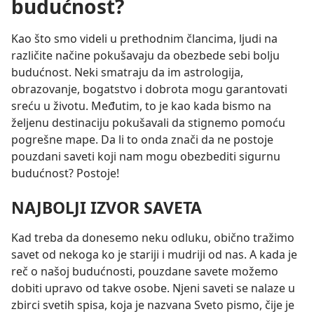
budućnost?
Kao što smo videli u prethodnim člancima, ljudi na
različite načine pokušavaju da obezbede sebi bolju
budućnost. Neki smatraju da im astrologija,
obrazovanje, bogatstvo i dobrota mogu garantovati
sreću u životu. Međutim, to je kao kada bismo na
željenu destinaciju pokušavali da stignemo pomoću
pogrešne mape. Da li to onda znači da ne postoje
pouzdani saveti koji nam mogu obezbediti sigurnu
budućnost? Postoje!
NAJBOLJI IZVOR SAVETA
Kad treba da donesemo neku odluku, obično tražimo
savet od nekoga ko je stariji i mudriji od nas. A kada je
reč o našoj budućnosti, pouzdane savete možemo
dobiti upravo od takve osobe. Njeni saveti se nalaze u
zbirci svetih spisa, koja je nazvana Sveto pismo, čije je