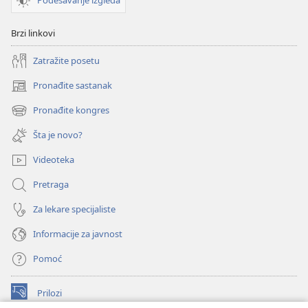
Podešavanje izgleda
Brzi linkovi
Zatražite posetu
Pronađite sastanak
(otvara
novi
Pronađite kongres
(otvara
prozor)
novi
Šta je novo?
prozor)
Videoteka
Pretraga
Za lekare specijaliste
Informacije za javnost
Pomoć
Prilozi
(otvara