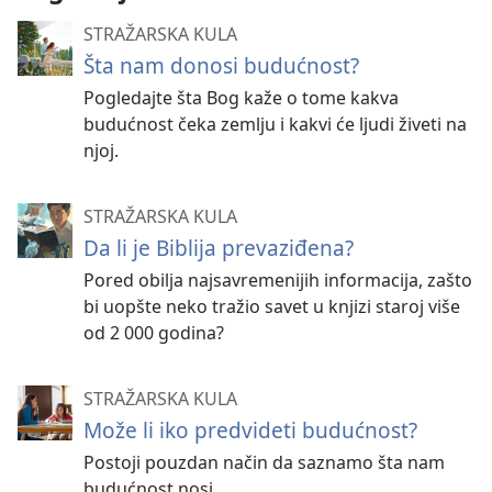
STRAŽARSKA KULA
Šta nam donosi budućnost?
Pogledajte šta Bog kaže o tome kakva
budućnost čeka zemlju i kakvi će ljudi živeti na
njoj.
STRAŽARSKA KULA
Da li je Biblija prevaziđena?
Pored obilja najsavremenijih informacija, zašto
bi uopšte neko tražio savet u knjizi staroj više
od 2 000 godina?
STRAŽARSKA KULA
Može li iko predvideti budućnost?
Postoji pouzdan način da saznamo šta nam
budućnost nosi.