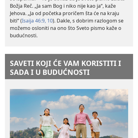
Božja Reč. „Ja sam Bog i niko nije kao ja“, kaže
Jehova. „Ja od početka proričem šta će na kraju
biti“ (
Isaija 46:9, 10
). Dakle, s dobrim razlogom se
možemo osloniti na ono što Sveto pismo kaže o
budućnosti.
SAVETI KOJI ĆE VAM KORISTITI I
SADA I U BUDUĆNOSTI