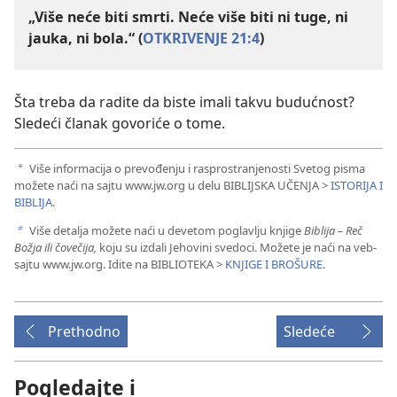
„Više neće biti smrti. Neće više biti ni tuge, ni
jauka, ni bola.“ (
OTKRIVENJE 21:4
)
Šta treba da radite da biste imali takvu budućnost?
Sledeći članak govoriće o tome.
Više informacija o prevođenju i rasprostranjenosti Svetog pisma
a
možete naći na sajtu www.jw.org u delu BIBLIJSKA UČENJA >
ISTORIJA I
BIBLIJA
.
Više detalja možete naći u devetom poglavlju knjige
Biblija – Reč
b
Božja ili čovečija,
koju su izdali Jehovini svedoci. Možete je naći na veb-
sajtu www.jw.org. Idite na BIBLIOTEKA >
KNJIGE I BROŠURE
.
Prethodno
Sledeće
Pogledajte i