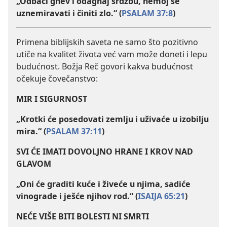
„Odbaci gnev i odagnaj srdžbu, nemoj se
uznemiravati i činiti zlo.“ (
PSALAM 37:8
)
Primena biblijskih saveta ne samo što pozitivno
utiče na kvalitet života već vam može doneti i lepu
budućnost. Božja Reč govori kakva budućnost
očekuje čovečanstvo:
MIR I SIGURNOST
„Krotki će posedovati zemlju i uživaće u izobilju
mira.“ (
PSALAM 37:11
)
SVI ĆE IMATI DOVOLJNO HRANE I KROV NAD
GLAVOM
„Oni će graditi kuće i živeće u njima, sadiće
vinograde i ješće njihov rod.“ (
ISAIJA 65:21
)
NEĆE VIŠE BITI BOLESTI NI SMRTI