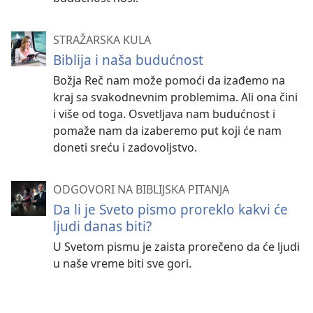
STRAŽARSKA KULA
Biblija i naša budućnost
Božja Reč nam može pomoći da izađemo na
kraj sa svakodnevnim problemima. Ali ona čini
i više od toga. Osvetljava nam budućnost i
pomaže nam da izaberemo put koji će nam
doneti sreću i zadovoljstvo.
ODGOVORI NA BIBLIJSKA PITANJA
Da li je Sveto pismo proreklo kakvi će
ljudi danas biti?
U Svetom pismu je zaista prorečeno da će ljudi
u naše vreme biti sve gori.