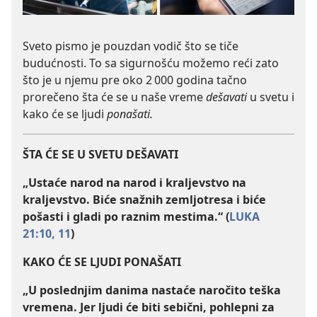
Sveto pismo je pouzdan vodič što se tiče
budućnosti. To sa sigurnošću možemo reći zato
što je u njemu pre oko 2 000 godina tačno
prorečeno šta će se u naše vreme
dešavati
u svetu i
kako će se ljudi
ponašati.
ŠTA ĆE SE U SVETU DEŠAVATI
„Ustaće narod na narod i kraljevstvo na
kraljevstvo. Biće snažnih zemljotresa i biće
pošasti i gladi po raznim mestima.“ (
LUKA
21:10, 11
)
KAKO ĆE SE LJUDI PONAŠATI
„U poslednjim danima nastaće naročito teška
vremena. Jer ljudi će biti sebični, pohlepni za