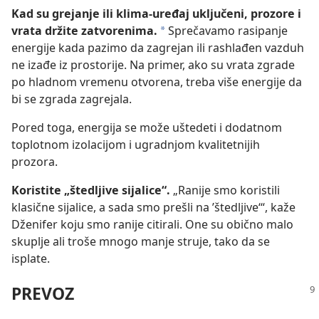
Kad su grejanje ili klima-uređaj uključeni, prozore i
vrata držite zatvorenima.
Sprečavamo rasipanje
a
energije kada pazimo da zagrejan ili rashlađen vazduh
ne izađe iz prostorije. Na primer, ako su vrata zgrade
po hladnom vremenu otvorena, treba više energije da
bi se zgrada zagrejala.
Pored toga, energija se može uštedeti i dodatnom
toplotnom izolacijom i ugradnjom kvalitetnijih
prozora.
Koristite „štedljive sijalice“.
„Ranije smo koristili
klasične sijalice, a sada smo prešli na ’štedljive‘“, kaže
Dženifer koju smo ranije citirali. One su obično malo
skuplje ali troše mnogo manje struje, tako da se
isplate.
PREVOZ