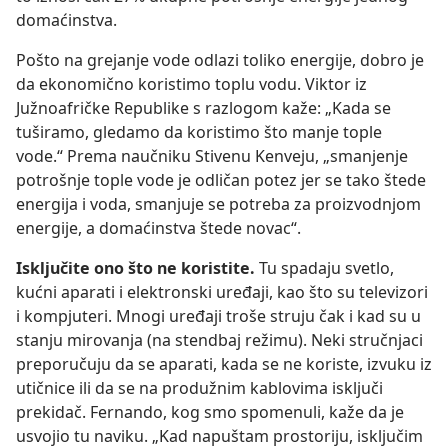
domaćinstva.
Pošto na grejanje vode odlazi toliko energije, dobro je
da ekonomično koristimo toplu vodu. Viktor iz
Južnoafričke Republike s razlogom kaže: „Kada se
tuširamo, gledamo da koristimo što manje tople
vode.“ Prema naučniku Stivenu Kenveju, „smanjenje
potrošnje tople vode je odličan potez jer se tako štede
energija i voda, smanjuje se potreba za proizvodnjom
energije, a domaćinstva štede novac“.
Isključite ono što ne koristite.
Tu spadaju svetlo,
kućni aparati i elektronski uređaji, kao što su televizori
i kompjuteri. Mnogi uređaji troše struju čak i kad su u
stanju mirovanja (na stendbaj režimu). Neki stručnjaci
preporučuju da se aparati, kada se ne koriste, izvuku iz
utičnice ili da se na produžnim kablovima isključi
prekidač. Fernando, kog smo spomenuli, kaže da je
usvojio tu naviku. „Kad napuštam prostoriju, isključim