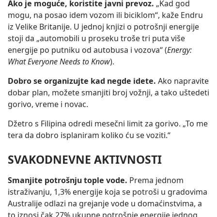
Ako je moguće, koristite javni prevoz.
„Kad god
mogu, na posao idem vozom ili biciklom“, kaže Endru
iz Velike Britanije. U jednoj knjizi o potrošnji energije
stoji da „automobili u proseku troše tri puta više
energije po putniku od autobusa i vozova“ (
Energy:
What Everyone Needs to Know
).
Dobro se organizujte kad negde idete.
Ako napravite
dobar plan, možete smanjiti broj vožnji, a tako uštedeti
gorivo, vreme i novac.
Džetro s Filipina odredi mesečni limit za gorivo. „To me
tera da dobro isplaniram koliko ću se voziti.“
SVAKODNEVNE AKTIVNOSTI
Smanjite potrošnju tople vode.
Prema jednom
istraživanju, 1,3% energije koja se potroši u gradovima
Australije odlazi na grejanje vode u domaćinstvima, a
to iznosi čak 27% ukupne potrošnje energije jednog