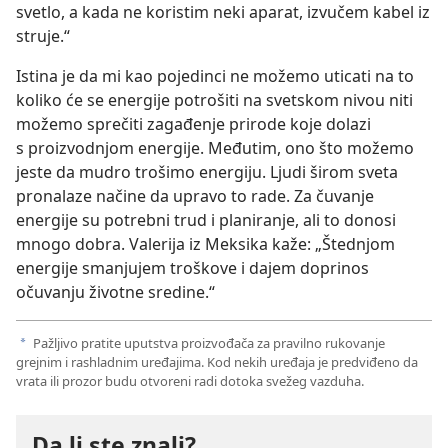
svetlo, a kada ne koristim neki aparat, izvučem kabel iz
struje.“
Istina je da mi kao pojedinci ne možemo uticati na to
koliko će se energije potrošiti na svetskom nivou niti
možemo sprečiti zagađenje prirode koje dolazi
s proizvodnjom energije. Međutim, ono što možemo
jeste da mudro trošimo energiju. Ljudi širom sveta
pronalaze načine da upravo to rade. Za čuvanje
energije su potrebni trud i planiranje, ali to donosi
mnogo dobra. Valerija iz Meksika kaže: „Štednjom
energije smanjujem troškove i dajem doprinos
očuvanju životne sredine.“
Pažljivo pratite uputstva proizvođača za pravilno rukovanje
a
grejnim i rashladnim uređajima. Kod nekih uređaja je predviđeno da
vrata ili prozor budu otvoreni radi dotoka svežeg vazduha.
Da li ste znali?