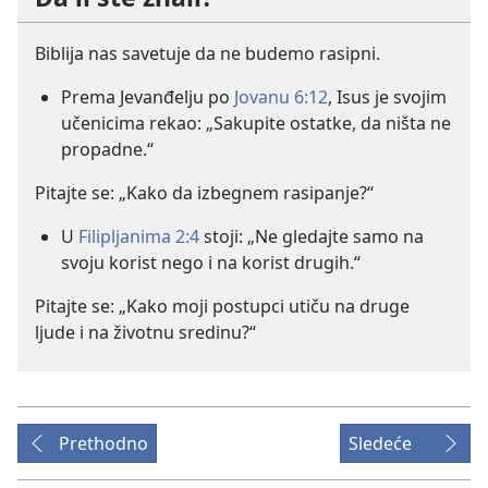
Biblija nas savetuje da ne budemo rasipni.
Prema Jevanđelju po
Jovanu 6:12
, Isus je svojim
učenicima rekao: „Sakupite ostatke, da ništa ne
propadne.“
Pitajte se: „Kako da izbegnem rasipanje?“
U
Filipljanima 2:4
stoji: „Ne gledajte samo na
svoju korist nego i na korist drugih.“
Pitajte se: „Kako moji postupci utiču na druge
ljude i na životnu sredinu?“
Prethodno
Sledeće