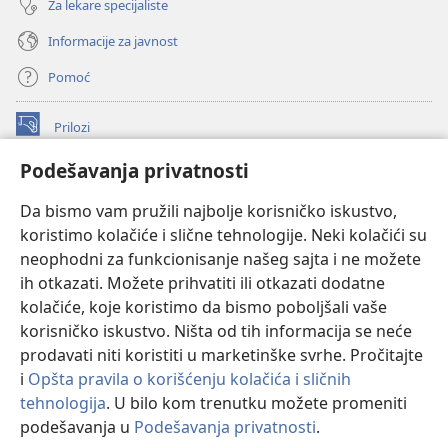
Za lekare specijaliste
Informacije za javnost
Pomoć
Prilozi
(otvara
novi
Podešavanja privatnosti
prozor)
ONLAJN BIBLIOTEKA Watchtower
(otvara
Da bismo vam pružili najbolje korisničko iskustvo,
novi
®
JW Hub
prozor)
koristimo kolačiće i slične tehnologije. Neki kolačići su
(otvara
novi
neophodni za funkcionisanje našeg sajta i ne možete
®
JW Library
prozor)
ih otkazati. Možete prihvatiti ili otkazati dodatne
kolačiće, koje koristimo da bismo poboljšali vaše
®
Watchtower Library
korisničko iskustvo. Ništa od tih informacija se neće
prodavati niti koristiti u marketinške svrhe. Pročitajte
i
Opšta pravila o korišćenju kolačića i sličnih
tehnologija
. U bilo kom trenutku možete promeniti
Copyright
© 2026 Watch Tower Bible and Tract Society of Pennsylvania.
podešavanja u
Podešavanja privatnosti
.
Pr
PRAVILA KORIŠĆENJA
|
PRIVATNOST
|
PODEŠAVANjE PRIVATNOSTI