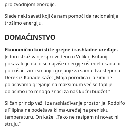
proizvodnjom energije.
Slede neki saveti koji će nam pomoći da racionalnije
trošimo energiju.
DOMAĆINSTVO
Ekonomično koristite grejne i rashladne uređaje.
Jedno istraživanje sprovedeno u Velikoj Britaniji
pokazalo je da bi se najviše energije uštedelo kada bi
potrošači zimi smanjili grejanje za samo dva stepena.
Derek iz Kanade kaže: „Moja porodica i ja zimi ne
pojačavamo grejanje na maksimum već se toplije
oblačimo i to mnogo znači za naš kućni budžet.“
Sličan princip važi i za rashlađivanje prostorija. Rodolfo
s Filipina ne podešava klima-uređaj na prenisku
temperaturu. On kaže: „Tako ne rasipam ni novac ni
struju.“