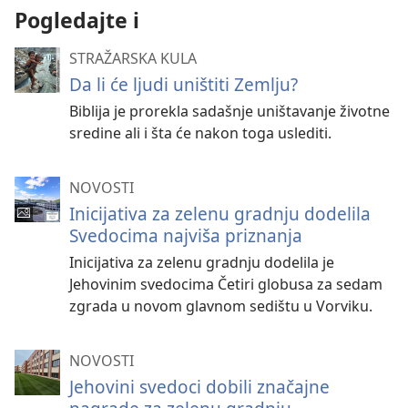
Pogledajte i
STRAŽARSKA KULA
Da li će ljudi uništiti Zemlju?
Biblija je prorekla sadašnje uništavanje životne
sredine ali i šta će nakon toga uslediti.
NOVOSTI
Inicijativa za zelenu gradnju dodelila
Svedocima najviša priznanja
Inicijativa za zelenu gradnju dodelila je
Jehovinim svedocima Četiri globusa za sedam
zgrada u novom glavnom sedištu u Vorviku.
NOVOSTI
Jehovini svedoci dobili značajne