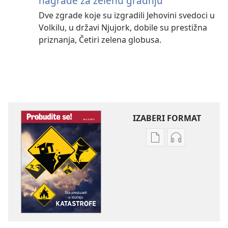
nagrade za zelenu gradnju
Dve zgrade koje su izgradili Jehovini svedoci u
Volkilu, u državi Njujork, dobile su prestižna
priznanja, Četiri zelena globusa.
IZABERI FORMAT
Formati
Formati
za
za
preuzimanje
preuzimanje
elektronskih
audio-
publikacija
sadržaja
PROBUDITE
PROBUDITE
SE!
SE!