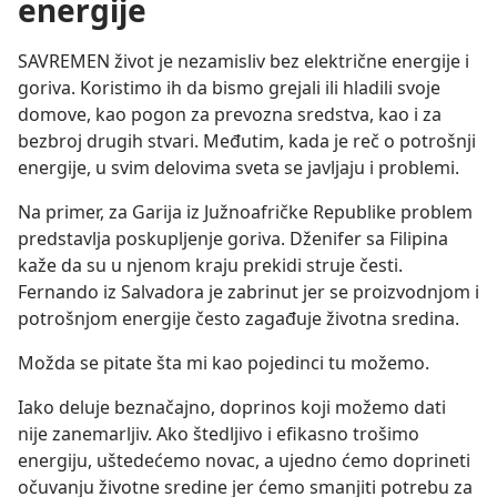
energije
SAVREMEN život je nezamisliv bez električne energije i
goriva. Koristimo ih da bismo grejali ili hladili svoje
domove, kao pogon za prevozna sredstva, kao i za
bezbroj drugih stvari. Međutim, kada je reč o potrošnji
energije, u svim delovima sveta se javljaju i problemi.
Na primer, za Garija iz Južnoafričke Republike problem
predstavlja poskupljenje goriva. Dženifer sa Filipina
kaže da su u njenom kraju prekidi struje česti.
Fernando iz Salvadora je zabrinut jer se proizvodnjom i
potrošnjom energije često zagađuje životna sredina.
Možda se pitate šta mi kao pojedinci tu možemo.
Iako deluje beznačajno, doprinos koji možemo dati
nije zanemarljiv. Ako štedljivo i efikasno trošimo
energiju, uštedećemo novac, a ujedno ćemo doprineti
očuvanju životne sredine jer ćemo smanjiti potrebu za