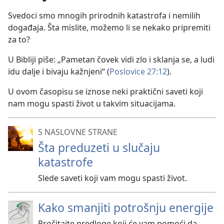
Svedoci smo mnogih prirodnih katastrofa i nemilih
događaja. Šta mislite, možemo li se nekako pripremiti
za to?
U Bibliji piše: „Pametan čovek vidi zlo i sklanja se, a ludi
idu dalje i bivaju kažnjeni“ (
Poslovice 27:12
).
U ovom časopisu se iznose neki praktični saveti koji
nam mogu spasti život u takvim situacijama.
S NASLOVNE STRANE
Šta preduzeti u slučaju
katastrofe
Slede saveti koji vam mogu spasti život.
Kako smanjiti potrošnju energije
Pročitajte predloge koji će vam pomoći da