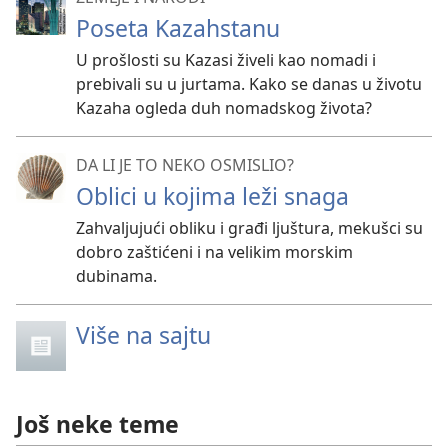
Poseta Kazahstanu
U prošlosti su Kazasi živeli kao nomadi i
prebivali su u jurtama. Kako se danas u životu
Kazaha ogleda duh nomadskog života?
DA LI JE TO NEKO OSMISLIO?
Oblici u kojima leži snaga
Zahvaljujući obliku i građi ljuštura, mekušci su
dobro zaštićeni i na velikim morskim
dubinama.
Više na sajtu
Još neke teme