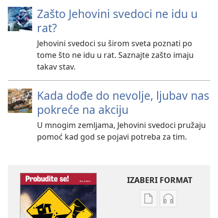
Zašto Jehovini svedoci ne idu u
rat?
Jehovini svedoci su širom sveta poznati po
tome što ne idu u rat. Saznajte zašto imaju
takav stav.
Kada dođe do nevolje, ljubav nas
pokreće na akciju
U mnogim zemljama, Jehovini svedoci pružaju
pomoć kad god se pojavi potreba za tim.
IZABERI FORMAT
Formati
Formati
za
za