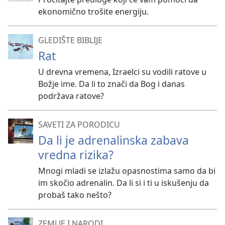
ekonomično trošite energiju.
GLEDIŠTE BIBLIJE
Rat
U drevna vremena, Izraelci su vodili ratove u
Božje ime. Da li to znači da Bog i danas
podržava ratove?
SAVETI ZA PORODICU
Da li je adrenalinska zabava
vredna rizika?
Mnogi mladi se izlažu opasnostima samo da bi
im skočio adrenalin. Da li si i ti u iskušenju da
probaš tako nešto?
ZEMLJE I NARODI