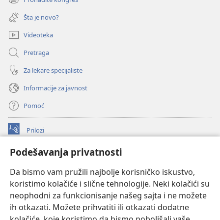
(otvara
prozor)
novi
Šta je novo?
prozor)
Videoteka
Pretraga
Za lekare specijaliste
Informacije za javnost
Pomoć
Prilozi
(otvara
novi
Podešavanja privatnosti
prozor)
ONLAJN BIBLIOTEKA Watchtower
(otvara
Da bismo vam pružili najbolje korisničko iskustvo,
novi
®
JW Hub
prozor)
koristimo kolačiće i slične tehnologije. Neki kolačići su
(otvara
novi
neophodni za funkcionisanje našeg sajta i ne možete
®
JW Library
prozor)
ih otkazati. Možete prihvatiti ili otkazati dodatne
kolačiće, koje koristimo da bismo poboljšali vaše