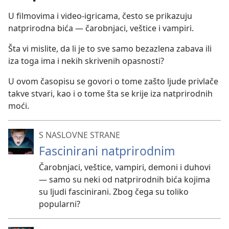
U filmovima i video-igricama, često se prikazuju
natprirodna bića — čarobnjaci, veštice i vampiri.
Šta vi mislite, da li je to sve samo bezazlena zabava ili
iza toga ima i nekih skrivenih opasnosti?
U ovom časopisu se govori o tome zašto ljude privlače
takve stvari, kao i o tome šta se krije iza natprirodnih
moći.
S NASLOVNE STRANE
Fascinirani natprirodnim
Čarobnjaci, veštice, vampiri, demoni i duhovi
— samo su neki od natprirodnih bića kojima
su ljudi fascinirani. Zbog čega su toliko
popularni?