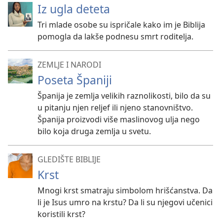
Iz ugla deteta
Tri mlade osobe su ispričale kako im je Biblija
pomogla da lakše podnesu smrt roditelja.
ZEMLJE I NARODI
Poseta Španiji
Španija je zemlja velikih raznolikosti, bilo da su
u pitanju njen reljef ili njeno stanovništvo.
Španija proizvodi više maslinovog ulja nego
bilo koja druga zemlja u svetu.
GLEDIŠTE BIBLIJE
Krst
Mnogi krst smatraju simbolom hrišćanstva. Da
li je Isus umro na krstu? Da li su njegovi učenici
koristili krst?