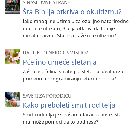
S NASLOVNE STRANE
Šta Biblija otkriva o okultizmu?
Iako mnogi ne uzimaju za ozbiljno natprirodne
moći i okultizam, Biblija otkriva da to nije
nimalo naivno. Šta ona kaže o okultizmu?
DA LI JE TO NEKO OSMISLIO?
Pčelino umeće sletanja
Zašto je pčelina strategija sletanja idealna za
primenu u programiranju letećih robota?
SAVETI ZA PORODICU
Kako preboleti smrt roditelja
Smrt roditelja je strašan udarac za dete. Šta
mu može pomoći da to podnese?