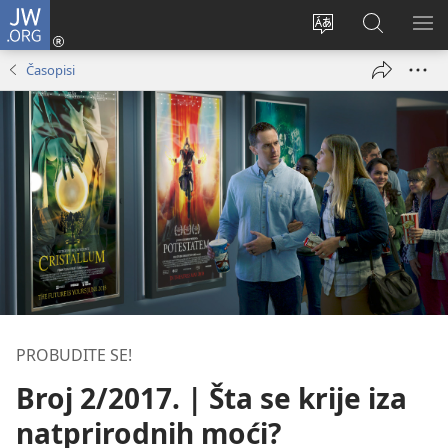
JW.ORG
Prijava
(otvara
Promeni
Pretraga
PRI
novi
jezik
sajta
ME
Časopisi
prozor)
sajta
JW.ORG
PROBUDITE SE!
Broj 2/2017. | Šta se krije iza
natprirodnih moći?