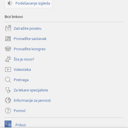
Podešavanje izgleda
Brzi linkovi
Zatražite posetu
Pronađite sastanak
(otvara
novi
Pronađite kongres
(otvara
prozor)
novi
Šta je novo?
prozor)
Videoteka
Pretraga
Za lekare specijaliste
Informacije za javnost
Pomoć
Prilozi
(otvara