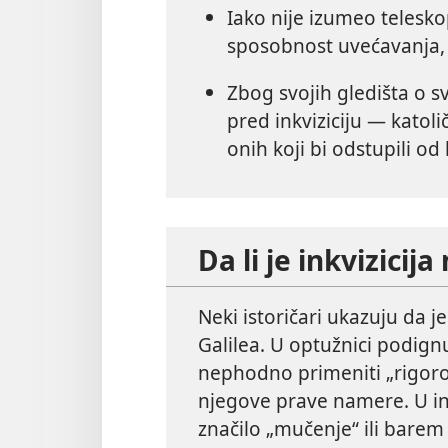
Iako nije izumeo telesko
sposobnost uvećavanja, 
Zbog svojih gledišta o s
pred inkviziciju — katol
onih koji bi odstupili od 
Da li je inkvizicija
Neki istoričari ukazuju da je
Galilea. U optužnici podignu
nephodno primeniti „rigoroz
njegove prave namere. U in
značilo „mučenje“ ili barem 