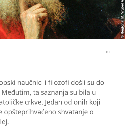
pski naučnici i filozofi došli su do
 Međutim, ta saznanja su bila u
toličke crkve. Jedan od onih koji
je opšteprihvaćeno shvatanje o
lej.