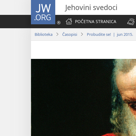
JW.ORG
Jehovini svedoci
POČETNA STRANICA
Biblioteka
Časopisi
Probudite se! | jun 2015.