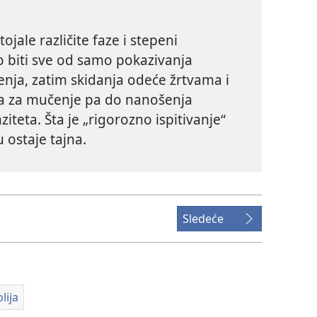
ojale različite faze i stepeni
o biti sve od samo pokazivanja
ja, zatim skidanja odeće žrtvama i
va za mučenje pa do nanošenja
nziteta. Šta je „rigorozno ispitivanje“
 ostaje tajna.
Sledeće
lija