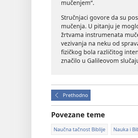
mučenjem“.
Stručnjaci govore da su post
mučenja. U pitanju je mogl
žrtvama instrumenata mučen
vezivanja na neku od spra
fizičkog bola različitog inte
značilo u Galileovom slučaju
Prethodno
Povezane teme
Naučna tačnost Biblije
Nauka i Bib