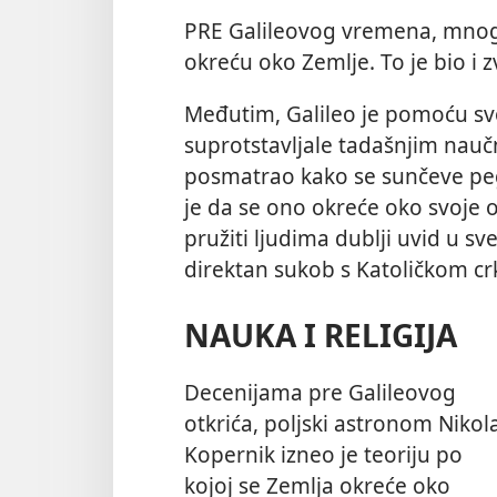
PRE Galileovog vremena, mnogi 
okreću oko Zemlje. To je bio i z
Međutim, Galileo je pomoću svo
suprotstavljale tadašnjim nauč
posmatrao kako se sunčeve peg
je da se ono okreće oko svoje o
pružiti ljudima dublji uvid u sv
direktan sukob s Katoličkom c
NAUKA I RELIGIJA
Decenijama pre Galileovog
otkrića, poljski astronom Nikol
Kopernik izneo je teoriju po
kojoj se Zemlja okreće oko