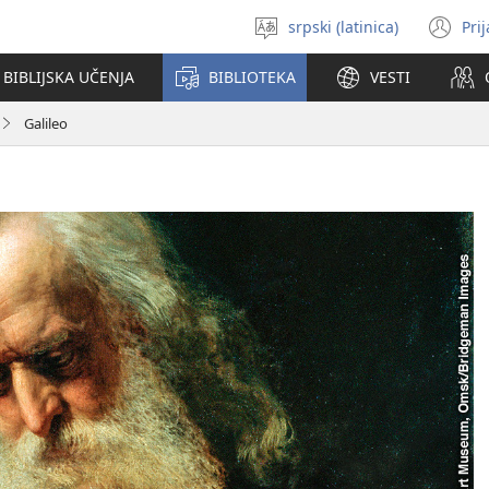
srpski (latinica)
Pri
Izaberi
(o
jezik
no
BIBLIJSKA UČENJA
BIBLIOTEKA
VESTI
pr
Galileo