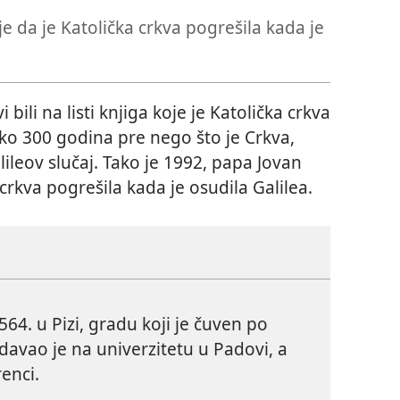
je da je Katolička crkva pogrešila kada je
bili na listi knjiga koje je Katolička crkva
 oko 300 godina pre nego što je Crkva,
lileov slučaj. Tako je 1992, papa Jovan
 crkva pogrešila kada je osudila Galilea.
1564. u Pizi, gradu koji je čuven po
avao je na univerzitetu u Padovi, a
renci.