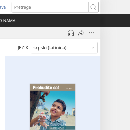
java
tvara
Pretraga
vi
O NAMA
ozor)
JEZIK