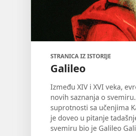
STRANICA IZ ISTORIJE
Galileo
Između XIV i XVI veka, evro
novih saznanja o svemiru.
suprotnosti sa učenjima Ka
je doveo u pitanje tadašn
svemiru bio je Galileo Gali