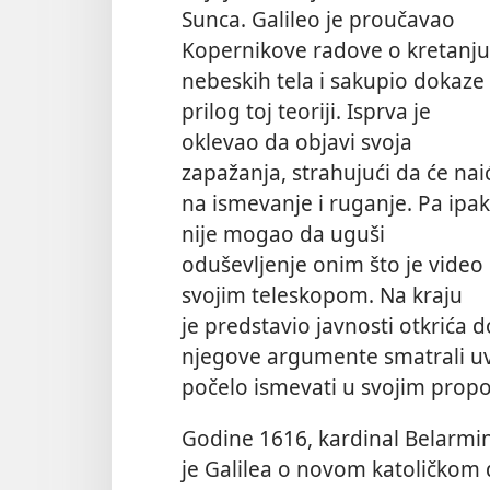
Sunca. Galileo je proučavao
Kopernikove radove o kretanju
nebeskih tela i sakupio dokaze
prilog toj teoriji. Isprva je
oklevao da objavi svoja
zapažanja, strahujući da će nai
na ismevanje i ruganje. Pa ipak
nije mogao da uguši
oduševljenje onim što je video
svojim
teleskopom. Na kraju
je predstavio javnosti otkrića d
njegove argumente smatrali uvr
počelo ismevati u svojim prop
Godine 1616, kardinal Belarmin
je Galilea o novom katoličkom 