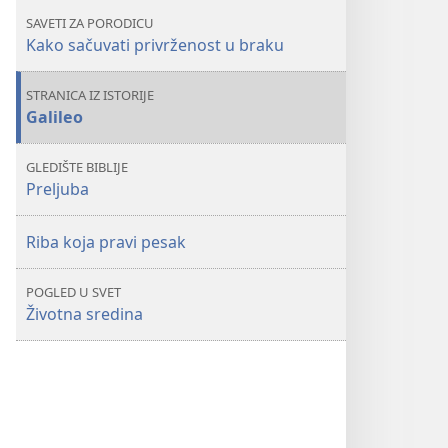
— 5
— 5
SAVETI ZA PORODICU
koraka
koraka
Kako sačuvati privrženost u braku
koje
koje
možemo
možemo
STRANICA IZ ISTORIJE
preduzeti
preduzeti
Galileo
GLEDIŠTE BIBLIJE
Preljuba
Riba koja pravi pesak
POGLED U SVET
Životna sredina