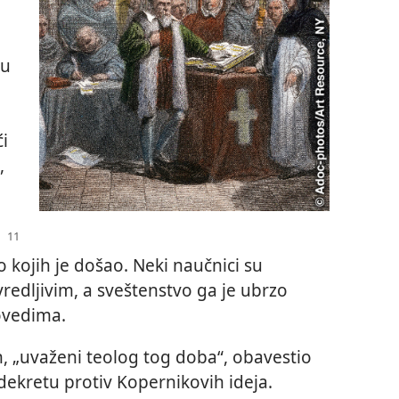
 u
ći
,
o kojih je došao. Neki naučnici su
edljivim, a sveštenstvo ga je ubrzo
ovedima.
, „uvaženi teolog tog doba“, obavestio
dekretu protiv Kopernikovih ideja.