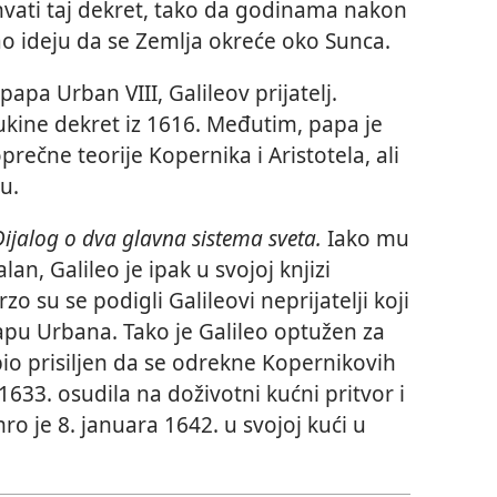
hvati taj dekret, tako da godinama nakon
ao ideju da se Zemlja okreće oko Sunca.
apa Urban VIII, Galileov prijatelj.
ukine dekret iz 1616. Međutim, papa je
prečne teorije Kopernika i Aristotela, ali
u.
Dijalog o dva glavna sistema sveta.
Iako mu
n, Galileo je ipak u svojoj knjizi
 su se podigli Galileovi neprijatelji koji
papu Urbana. Tako je Galileo optužen za
io prisiljen da se odrekne Kopernikovih
 1633. osudila na doživotni kućni pritvor i
o je 8. januara 1642. u svojoj kući u