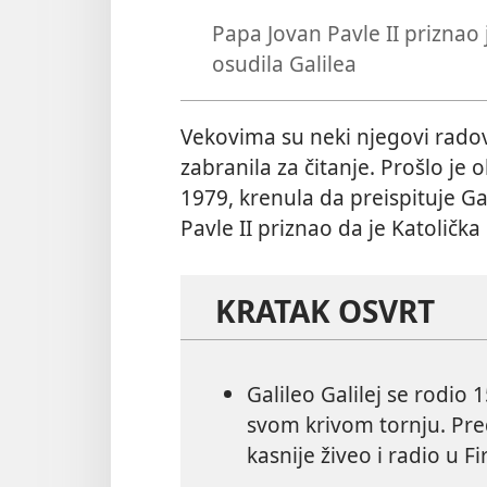
Papa Jovan Pavle II priznao 
osudila Galilea
Vekovima su neki njegovi radovi 
zabranila za čitanje. Prošlo je
1979, krenula da preispituje Ga
Pavle II priznao da je Katolička
KRATAK OSVRT
Galileo Galilej se rodio 
svom krivom tornju. Pred
kasnije živeo i radio u Fi