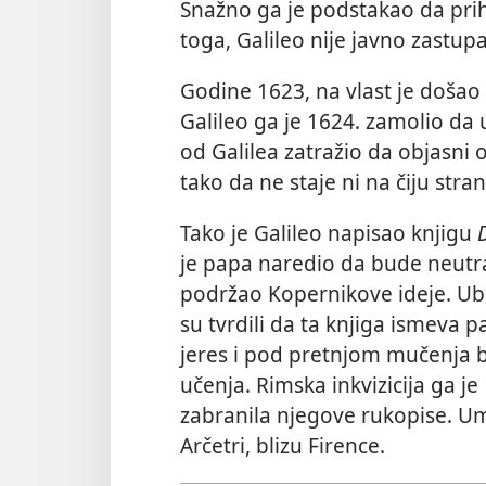
Snažno ga je podstakao da pri
toga, Galileo nije javno zastup
Godine 1623, na vlast je došao p
Galileo ga je 1624. zamolio da 
od Galilea zatražio da objasni o
tako da ne staje ni na čiju stran
Tako je Galileo napisao knjigu
je papa naredio da bude neutrala
podržao Kopernikove ideje. Ubrzo
su tvrdili da ta knjiga ismeva 
jeres i pod pretnjom mučenja b
učenja. Rimska inkvizicija ga je
zabranila njegove rukopise. Umr
Arčetri, blizu Firence.