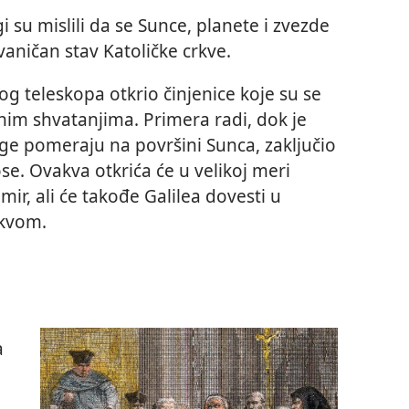
su mislili da se Sunce, planete i zvezde
vaničan stav Katoličke crkve.
g teleskopa otkrio činjenice koje su se
nim shvatanjima. Primera radi, dok je
e pomeraju na površini Sunca, zaključio
se. Ovakva otkrića će u velikoj meri
emir, ali će takođe Galilea dovesti u
rkvom.
a