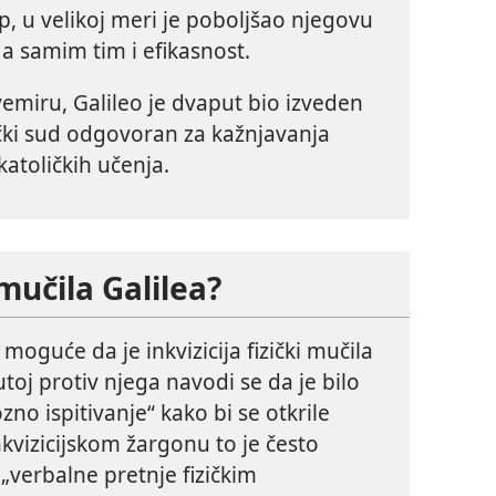
p, u velikoj meri je poboljšao njegovu
a samim tim i efikasnost.
vemiru, Galileo je dvaput bio izveden
ički sud odgovoran za kažnjavanja
katoličkih učenja.
 mučila Galilea?
 moguće da je inkvizicija fizički mučila
toj protiv njega navodi se da je bilo
no ispitivanje“ kako bi se otkrile
kvizicijskom žargonu to je često
„verbalne pretnje fizičkim