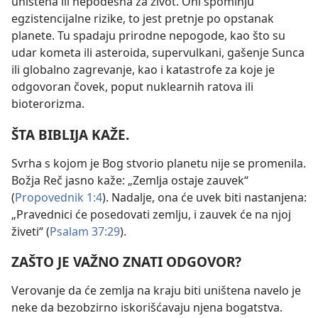
uništena ili nepodesna za život. Oni spominju
egzistencijalne rizike, to jest pretnje po opstanak
planete. Tu spadaju prirodne nepogode, kao što su
udar kometa ili asteroida, supervulkani, gašenje Sunca
ili globalno zagrevanje, kao i katastrofe za koje je
odgovoran čovek, poput nuklearnih ratova ili
bioterorizma.
ŠTA BIBLIJA KAŽE.
Svrha s kojom je Bog stvorio planetu nije se promenila.
Božja Reč jasno kaže: „Zemlja ostaje zauvek“
(
Propovednik 1:4
). Nadalje, ona će uvek biti nastanjena:
„Pravednici će posedovati zemlju, i zauvek će na njoj
živeti“ (
Psalam 37:29
).
ZAŠTO JE VAŽNO ZNATI ODGOVOR?
Verovanje da će zemlja na kraju biti uništena navelo je
neke da bezobzirno iskorišćavaju njena bogatstva.