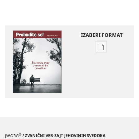
IZABERI FORMAT
Formati
za
preuzimanje
elektronskih
publikacija
PROBUDITE
SE!
Šta
treba
znati
o
mentalnim
®
JW.ORG
/ ZVANIČNI VEB-SAJT JEHOVINIH SVEDOKA