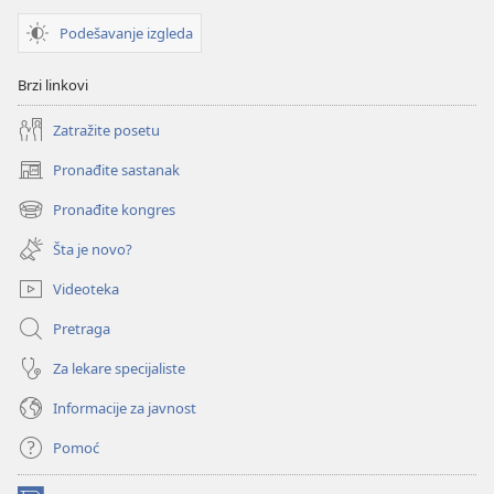
poremećajima
Podešavanje izgleda
Brzi linkovi
Zatražite posetu
Pronađite sastanak
(otvara
novi
Pronađite kongres
(otvara
prozor)
novi
Šta je novo?
prozor)
Videoteka
Pretraga
Za lekare specijaliste
Informacije za javnost
Pomoć