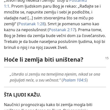
„Stvori Bog nebesa i zemlju“ stoji u
Postanku
1:1
. Prvom ljudskom paru Bog je rekao: „Rađajte se i
množite se, napunite zemlju i sebi je podložite, i
vladajte nad [...] svim stvorenjima što se miču po
zemlji“ (
Postanak 1:28
). Smrt je pomenuo samo kao
kaznu za neposlušnost (
Postanak 2:17
). Prema tome,
Bog je želeo da zemlja bude večni dom za čovečanstvo.
Trebalo je da bude naseljena poslušnim ljudima, koji bi
brinuli o njoj i na njoj zauvek živeli.
Hoće li zemlja biti uništena?
„Utvrdio si zemlju na temeljima njenim, nikad se ona
poljuljati neće, u svu večnost.“
(
Psalam 104:5
)
ŠTA LJUDI KAŽU.
Naučnici prognoziraju kako bi zemlja mogla biti