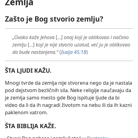
Zemlja
Zašto je Bog stvorio zemlju?
„Ovako kaže Jehova
[...]
onaj koji je oblikovao i načinio
zemlju
[...]
koji je nije stvorio uzalud, već ju je oblikovao
da bude nastanjena.“
(
Isaija 45:18
)
ŠTA LJUDI KAŽU.
Mnogi tvrde da zemlja nije stvorena nego da je nastala
pod dejstvom bezličnih sila. Neke religije naučavaju da
je zemlja samo mesto gde Bog ispituje ljude da bi
video da li da ih nagradi životom na nebu ili da ih kazni
paklenom vatrom.
ŠTA BIBLIJA KAŽE.