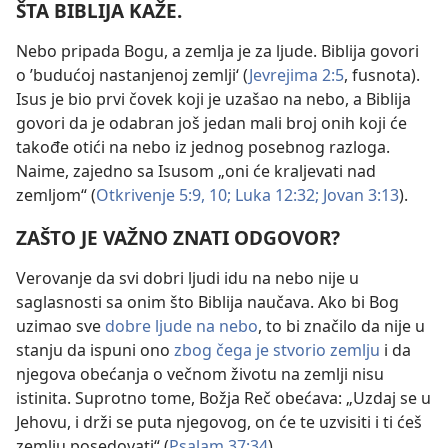
ŠTA BIBLIJA KAŽE.
Nebo pripada Bogu, a zemlja je za ljude. Biblija govori
o ’budućoj nastanjenoj zemlji‘ (
Jevrejima 2:5
, fusnota).
Isus je bio prvi čovek koji je uzašao na nebo, a Biblija
govori da je odabran još jedan mali broj onih koji će
takođe otići na nebo iz jednog posebnog razloga.
Naime, zajedno sa Isusom „oni će kraljevati nad
zemljom“ (
Otkrivenje 5:9, 10;
Luka 12:32;
Jovan 3:13
).
ZAŠTO JE VAŽNO ZNATI ODGOVOR?
Verovanje da svi dobri ljudi idu na nebo nije u
saglasnosti sa onim što Biblija naučava. Ako bi Bog
uzimao sve
dobre ljude na nebo
, to bi značilo da nije u
stanju da ispuni ono
zbog čega je stvorio zemlju
i da
njegova obećanja o večnom životu na zemlji nisu
istinita. Suprotno tome, Božja Reč obećava: „Uzdaj se u
Jehovu, i drži se puta njegovog, on će te uzvisiti i ti ćeš
zemlju posedovati“ (
Psalam 37:34
).