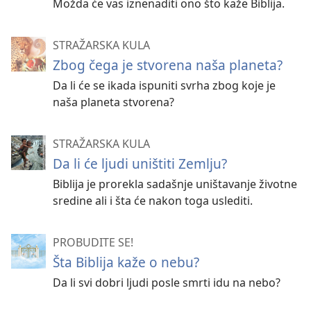
Možda će vas iznenaditi ono što kaže Biblija.
STRAŽARSKA KULA
Zbog čega je stvorena naša planeta?
Da li će se ikada ispuniti svrha zbog koje je
naša planeta stvorena?
STRAŽARSKA KULA
Da li će ljudi uništiti Zemlju?
Biblija je prorekla sadašnje uništavanje životne
sredine ali i šta će nakon toga uslediti.
PROBUDITE SE!
Šta Biblija kaže o nebu?
Da li svi dobri ljudi posle smrti idu na nebo?