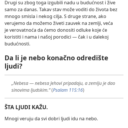
Drugi su zbog toga izgubili nadu u budućnost i žive
samo za danas. Takav stav može voditi do života bez
mnogo smisla i nekog cilja. S druge strane, ako
verujemo da možemo živeti zauvek na zemlji, veća
je verovatnoća da ćemo donositi odluke koje će
koristiti i nama i našoj porodici — čak i u dalekoj
budućnosti.
Da li je nebo konačno odredište
ljudi?
„Nebesa — nebesa Jehovi pripadaju, a zemlju je dao
sinovima ljudskim.“
(
Psalam 115:16
)
ŠTA LJUDI KAŽU.
Mnogi veruju da svi dobri ljudi idu na nebo.