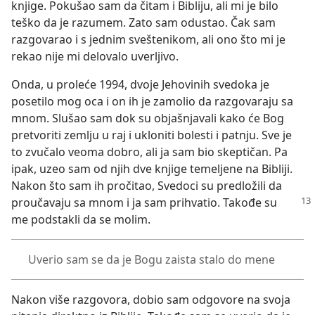
knjige. Pokušao sam da čitam i Bibliju, ali mi je bilo
teško da je razumem. Zato sam odustao. Čak sam
razgovarao i s jednim sveštenikom, ali ono što mi je
rekao nije mi delovalo uverljivo.
Onda, u proleće 1994, dvoje Jehovinih svedoka je
posetilo mog oca i on ih je zamolio da razgovaraju sa
mnom. Slušao sam dok su objašnjavali kako će Bog
pretvoriti zemlju u raj i ukloniti bolesti i patnju. Sve je
to zvučalo veoma dobro, ali ja sam bio skeptičan. Pa
ipak, uzeo sam od njih dve knjige temeljene na Bibliji.
Nakon što sam ih pročitao, Svedoci su predložili da
proučavaju sa mnom i ja sam prihvatio.
Takođe su
me podstakli da se molim.
Uverio sam se da je Bogu zaista stalo do mene
Nakon više razgovora, dobio sam odgovore na svoja