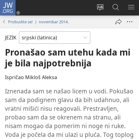
JW.ORG
Prijava
(otvara
Promeni
Pretraga
PRI
novi
jezik
sajta
ME
Probudite se! | novembar 2014.
prozor)
sajta
JW.ORG
JEZIK
Pronašao sam utehu kada mi
je bila najpotrebnija
Ispričao Mikloš Aleksa
Iznenada sam se našao licem u vodi. Pokušao
sam da podignem glavu da bih udahnuo, ali
vratni mišići nisu reagovali. Prestravljen,
probao sam da se okrenem na stranu, ali
nisam mogao da pomerim ni noge ni ruke.
Voda je počela da mi ulazi u pluća. Tog toplog