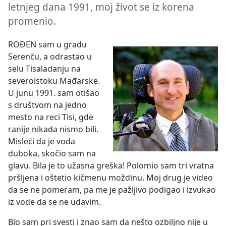
letnjeg dana 1991, moj život se iz korena
promenio.
ROÐEN sam u gradu
Serenču, a odrastao u
selu Tisaladanju na
severoistoku Mađarske.
U junu 1991. sam otišao
s društvom na jedno
mesto na reci Tisi, gde
ranije nikada nismo bili.
Misleći da je voda
duboka, skočio sam na
glavu. Bila je to užasna greška! Polomio sam tri vratna
pršljena i oštetio kičmenu moždinu. Moj drug je video
da se ne pomeram, pa me je pažljivo podigao i izvukao
iz vode da se ne udavim.
Bio sam pri svesti i znao sam da nešto ozbiljno nije u