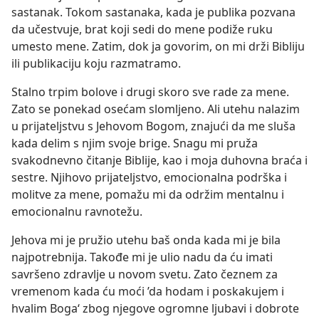
sastanak. Tokom sastanaka, kada je publika pozvana
da učestvuje, brat koji sedi do mene podiže ruku
umesto mene. Zatim, dok ja govorim, on mi drži Bibliju
ili publikaciju koju razmatramo.
Stalno trpim bolove i drugi skoro sve rade za mene.
Zato se ponekad osećam slomljeno. Ali utehu nalazim
u prijateljstvu s Jehovom Bogom, znajući da me sluša
kada delim s njim svoje brige. Snagu mi pruža
svakodnevno čitanje Biblije, kao i moja duhovna braća i
sestre. Njihovo prijateljstvo, emocionalna podrška i
molitve za mene, pomažu mi da održim mentalnu i
emocionalnu ravnotežu.
Jehova mi je pružio utehu baš onda kada mi je bila
najpotrebnija. Takođe mi je ulio nadu da ću imati
savršeno zdravlje u novom svetu. Zato čeznem za
vremenom kada ću moći ’da hodam i poskakujem i
hvalim Boga‘ zbog njegove ogromne ljubavi i dobrote