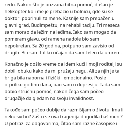
redu. Nakon što je pozvana hitna pomoć, došao je
helikopter koji me je prebacio u bolnicu, gde su se
doktori pobrinuli za mene. Kasnije sam prebačen u
glavni grad, Budimpeštu, na rehabilitaciju. Tri meseca
sam morao da ležim na leđima. Iako sam mogao da
pomeram glavu, od ramena nadole bio sam
nepokretan. Sa 20 godina, potpuno sam zavisio od
drugih. Bio sam toliko očajan da sam želeo da umrem.
Konačno je došlo vreme da idem kući i moji roditelji su
dobili obuku kako da mi pružaju negu. Ali za njih je ta
briga bila naporna i fizički i emocionalno. Posle
otprilike godinu dana, pao sam u depresiju. Tada sam
dobio stručnu pomoć, nakon čega sam počeo
drugačije da gledam na svoju invalidnost.
Takođe sam počeo dublje da razmišljam o životu. Ima li
neku svrhu? Zašto se ova tragedija dogodila baš meni?
U potrazi za odgovorima, čitao sam razne časopise i