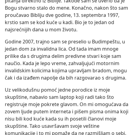
pitanja direktno iz Biblije. Takođe sam se uverio da je
Bogu stvarno stalo do mene. Konačno, nakon što sam
proučavao Bibliju dve godine, 13. septembra 1997,
krstio sam se kod kuće u kadi. Bio je to jedan od
najsrećnijih dana u mom životu.
Godine 2007, trajno sam se preselio u Budimpeštu, u
jedan dom za invalidna lica. Od tada imam mnoge
prilike da s drugima delim predivne stvari koje sam
naučio. Kada je lepo vreme, zahvaljujući motornim
invalidskim kolicima kojima upravljam bradom, mogu
čak i da izađem napolje da bih razgovarao s drugima.
Uz velikodušnu pomoć jedne porodice iz moje
skupštine, nabavio sam laptop koji radi tako što
registruje moje pokrete glavom. On mi omogućava da
zovem ljude putem interneta i pišem pisma onima koji
nisu bili kod kuće kada su ih posetili članovi moje
skupštine. Tako usavršavam svoje veštine
komunikacije i to mi pomaže da ne razmišljam o sebi.