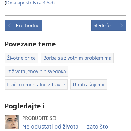
(
Dela apostolska 3:6-9
).
Prethodno
Sledeće
Povezane teme
Životne priče
Borba sa životnim problemima
Iz života Jehovinih svedoka
Fizičko i mentalno zdravlje
Unutrašnji mir
Pogledajte i
PROBUDITE SE!
Ne odustati od života — zato što