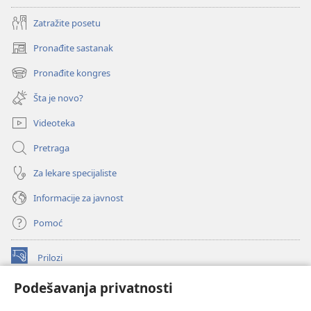
Zatražite posetu
Pronađite sastanak
(otvara
novi
Pronađite kongres
(otvara
prozor)
novi
Šta je novo?
prozor)
Videoteka
Pretraga
Za lekare specijaliste
Informacije za javnost
Pomoć
Prilozi
(otvara
novi
Podešavanja privatnosti
prozor)
ONLAJN BIBLIOTEKA Watchtower
(otvara