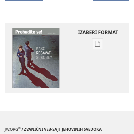
IZABERI FORMAT
Formati
za
preuzimanje
elektronskih
publikacija
PROBUDITE
SE!
Kako
rešavati
sukobe?
®
JW.ORG
/ ZVANIČNI VEB-SAJT JEHOVINIH SVEDOKA