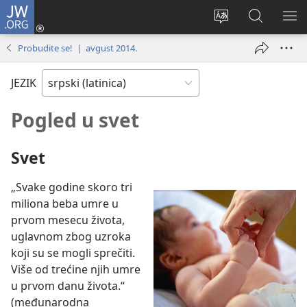
JW.ORG
Prijava
(otvara
Promeni
Pretraga
PRI
novi
jezik
sajta
ME
Probudite se! | avgust 2014.
prozor)
sajta
JW.ORG
JEZIK
Pogled u svet
Svet
„Svake godine skoro tri
miliona beba umre u
prvom mesecu života,
uglavnom zbog uzroka
koji su se mogli sprečiti.
Više od trećine njih umre
u prvom danu života.“
(međunarodna