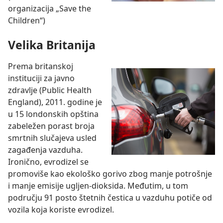
organizacija „Save the
Children“)
Velika Britanija
Prema britanskoj
instituciji za javno
zdravlje (Public Health
England), 2011. godine je
u 15 londonskih opština
zabeležen porast broja
smrtnih slučajeva usled
zagađenja vazduha.
Ironično, evrodizel se
promoviše kao ekološko gorivo zbog manje potrošnje
i manje emisije ugljen-dioksida. Međutim, u tom
području 91 posto štetnih čestica u vazduhu potiče od
vozila koja koriste evrodizel.