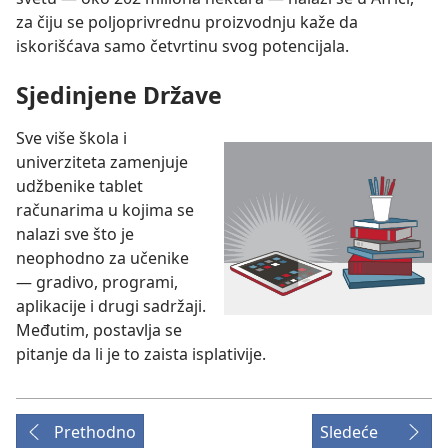
za čiju se poljoprivrednu proizvodnju kaže da
iskorišćava samo četvrtinu svog potencijala.
Sjedinjene Države
Sve više škola i
univerziteta zamenjuje
udžbenike tablet
računarima u kojima se
nalazi sve što je
neophodno za učenike
— gradivo, programi,
aplikacije i drugi sadržaji.
Međutim, postavlja se
pitanje da li je to zaista isplativije.
Prethodno
Sledeće