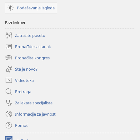
Podešavanje izgleda
Brzi linkovi
Zatražite posetu
Pronađite sastanak
(otvara
novi
Pronađite kongres
(otvara
prozor)
novi
Šta je novo?
prozor)
Videoteka
Pretraga
Za lekare specijaliste
Informacije za javnost
Pomoć