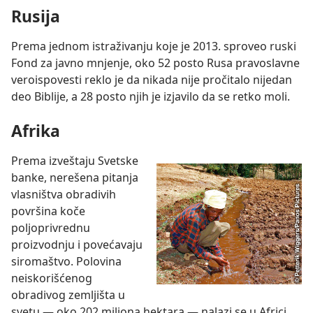
Rusija
Prema jednom istraživanju koje je 2013. sproveo ruski
Fond za javno mnjenje, oko 52 posto Rusa pravoslavne
veroispovesti reklo je da nikada nije pročitalo nijedan
deo Biblije, a 28 posto njih je izjavilo da se retko moli.
Afrika
Prema izveštaju Svetske
banke, nerešena pitanja
vlasništva obradivih
površina koče
poljoprivrednu
proizvodnju i povećavaju
siromaštvo. Polovina
neiskorišćenog
obradivog zemljišta u
svetu — oko 202 miliona hektara — nalazi se u Africi,