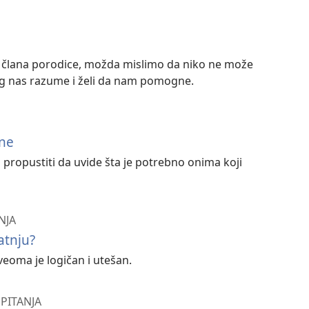
li člana porodice, možda mislimo da niko ne može
og nas razume i želi da nam pomogne.
ene
gu propustiti da uvide šta je potrebno onima koji
NJA
atnju?
veoma je logičan i utešan.
PITANJA