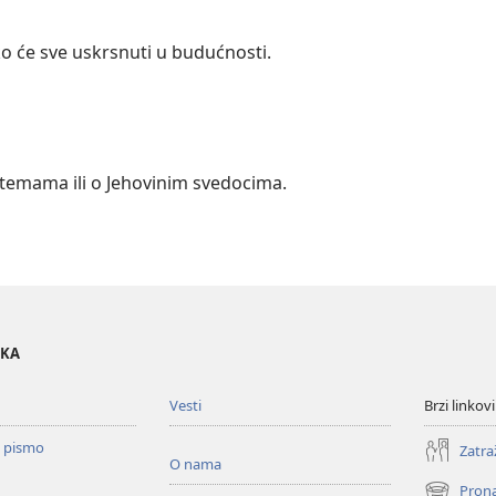
o će sve uskrsnuti u budućnosti.
m temama ili o Jehovinim svedocima.
OKA
Vesti
Brzi linkovi
o pismo
Zatra
O nama
Prona