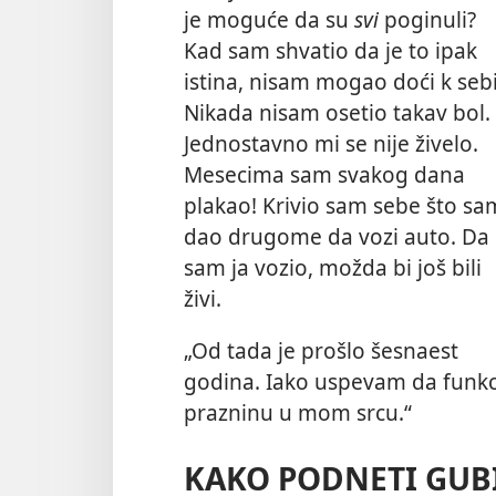
je moguće da su
svi
poginuli?
Kad sam shvatio da je to ipak
istina, nisam mogao doći k sebi
Nikada nisam osetio takav bol.
Jednostavno mi se nije živelo.
Mesecima sam svakog dana
plakao! Krivio sam sebe što sa
dao drugome da vozi auto. Da
sam ja vozio, možda bi još bili
živi.
„Od tada je prošlo šesnaest
godina. Iako uspevam da funkci
prazninu u mom srcu.“
KAKO PODNETI GUB