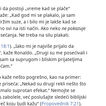
oji da postoji „vreme kad se plače“
kaže: „Kad god mi se plakalo, ja sam
im suze, a i bilo mi je lakše kad se
o svi na isti način. Ako neko
ne pokazuje
sećanja. Ne treba na silu plakati.
 18:1
). „Iako mi je najviše prijalo da
 kaže Ronaldo. „Drugi su me posećivali i
sam sa suprugom i bliskim prijateljima
ećam.“
o kaže nešto pogrešno, kao na primer:
e priseća: „Nekad su drugi rekli nešto što
to imalo suprotan efekat.“ Nemojte se
 zabolele, već poslušajte sledeći biblijski
eč koju ljudi kažu“ (
Propovednik 7:21
).