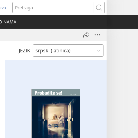
java
tvara
Pretraga
vi
O NAMA
ozor)
JEZIK