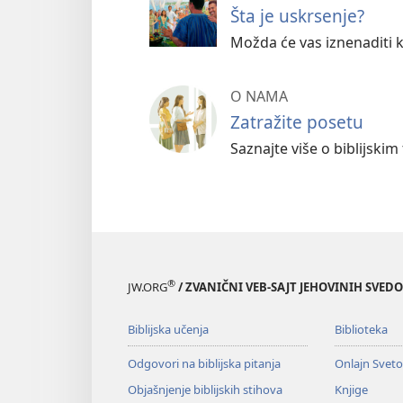
Šta je uskrsenje?
Možda će vas iznenaditi k
O NAMA
Zatražite posetu
Saznajte više o biblijski
®
JW.ORG
/ ZVANIČNI VEB-SAJT JEHOVINIH SVED
Biblijska učenja
Biblioteka
Odgovori na biblijska pitanja
Onlajn Svet
Objašnjenje biblijskih stihova
Knjige