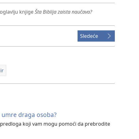
oglavlju knjige
Šta Biblija zaista naučava?
Sledeće
ir
da umre draga osoba?
h predloga koji vam mogu pomoći da prebrodite