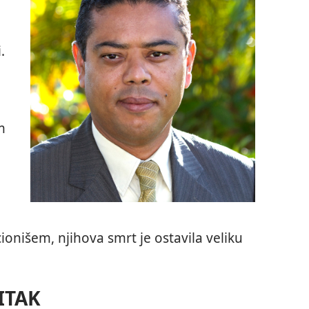
.
m
onišem, njihova smrt je ostavila veliku
ITAK