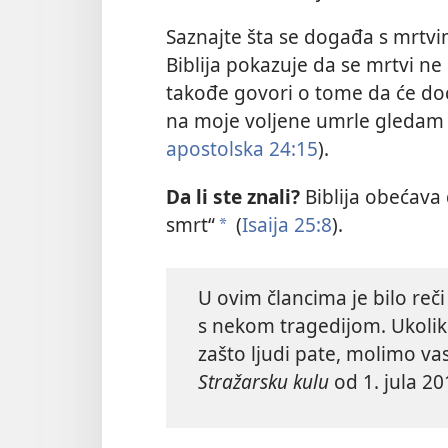
Saznajte šta se događa s mrtv
Biblija pokazuje da se mrtvi ne 
takođe govori o tome da će doći
na moje voljene umrle gledam k
apostolska 24:15
).
Da
li ste znali?
Biblija obećava
smrt“
(
Isaija 25:8
).
*
U ovim člancima je bilo reč
s nekom tragedijom. Ukoliko 
zašto ljudi pate, molimo va
Stražarsku kulu
od 1. jula 2