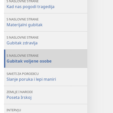
S NASLOVNE STRANE
neku
Kad nas pogodi tragedija
tragediju
S NASLOVNE STRANE
Materijalni gubitak
S NASLOVNE STRANE
Gubitak zdravlja
S NASLOVNE STRANE
Gubitak voljene osobe
SAVETI ZA PORODICU
Slanje poruka i lepi maniri
ZEMLJE I NARODI
Poseta Irskoj
INTERVJU