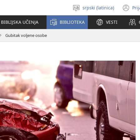
srpski (latinica)
Pri
Izaberi
(o
jezik
no
BIBLIJSKA UČENJA
BIBLIOTEKA
VESTI
pr
Gubitak voljene osobe