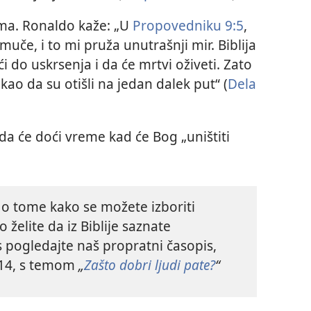
ima. Ronaldo kaže: „U
Propovedniku 9:5
,
muče, i to mi pruža unutrašnji mir. Biblija
 do uskrsenja i da će mrtvi oživeti. Zato
ao da su otišli na jedan dalek put“ (
Dela
 da će doći vreme kad će Bog „uništiti
i o tome kako se možete izboriti
želite da iz Biblije saznate
s pogledajte naš propratni časopis,
014, s temom
„
Zašto dobri ljudi pate?
“