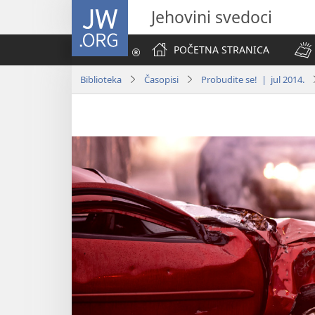
JW.ORG
Jehovini svedoci
POČETNA STRANICA
Biblioteka
Časopisi
Probudite se! | jul 2014.