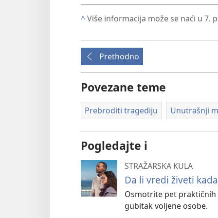
^
Više informacija može se naći u 7. p
Prethodno
Povezane teme
Prebroditi tragediju
Unutrašnji m
Pogledajte i
STRAŽARSKA KULA
Da li vredi živeti ka
Osmotrite pet praktični
gubitak voljene osobe.