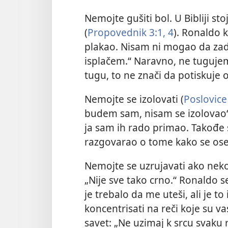
Nemojte gušiti bol. U Bibliji st
(
Propovednik 3:1,
4
). Ronaldo 
plakao. Nisam ni mogao da zadrž
isplačem.“ Naravno, ne tugujem
tugu, to ne znači da potiskuje o
Nemojte se izolovati (
Poslovice
budem sam, nisam se izolovao“,
ja sam ih rado primao. Takođe 
razgovarao o tome kako se os
Nemojte se uzrujavati ako nek
„Nije sve tako crno.“ Ronaldo s
je trebalo da me uteši, ali je 
koncentrisati na reči koje su vas
savet: „Ne uzimaj k srcu svaku r