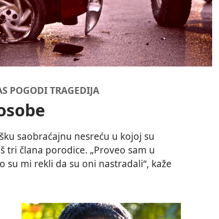
AS POGODI TRAGEDIJA
 osobe
ešku saobraćajnu nesreću u kojoj su
oš tri člana porodice. „Proveo sam u
 su mi rekli da su oni nastradali“, kaže