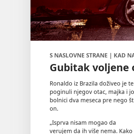
S NASLOVNE STRANE | KAD N
Gubitak voljene
Ronaldo iz Brazila doživeo je t
poginuli njegov otac, majka i j
bolnici dva meseca pre nego što
on.
„Isprva nisam mogao da
verujem da ih više nema. Kako