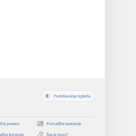
Podešavanje izgleda
žite posetu
Pronađite sastanak
(otvara
novi
đite kongres
Šta je novo?