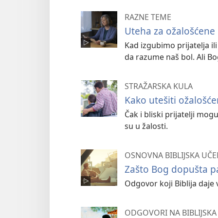
RAZNE TEME
Uteha za ožalošćene
Kad izgubimo prijatelja i
da razume naš bol. Ali B
STRAŽARSKA KULA
Kako utešiti ožalošć
Čak i bliski prijatelji mo
su u žalosti.
OSNOVNA BIBLIJSKA UČE
Zašto Bog dopušta p
Odgovor koji Biblija daje 
ODGOVORI NA BIBLIJSKA 