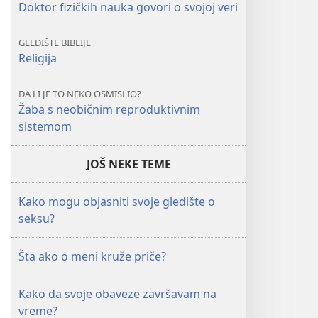
Doktor fizičkih nauka govori o svojoj veri
GLEDIŠTE BIBLIJE
Religija
DA LI JE TO NEKO OSMISLIO?
Žaba s neobičnim reproduktivnim
sistemom
JOŠ NEKE TEME
Kako mogu objasniti svoje gledište o
seksu?
Šta ako o meni kruže priče?
Kako da svoje obaveze završavam na
vreme?