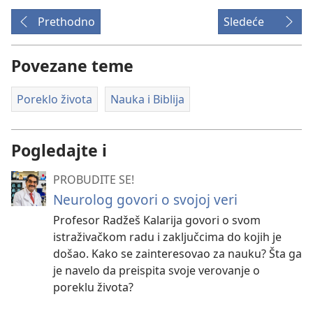
Prethodno
Sledeće
Povezane teme
Poreklo života
Nauka i Biblija
Pogledajte i
PROBUDITE SE!
Neurolog govori o svojoj veri
Profesor Radžeš Kalarija govori o svom
istraživačkom radu i zaključcima do kojih je
došao. Kako se zainteresovao za nauku? Šta ga
je navelo da preispita svoje verovanje o
poreklu života?