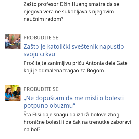
Zašto profesor Džin Huang smatra da se
njegova vera ne sukobljava s njegovim
naučnim radom?
PROBUDITE SE!
Zašto je katolički sveštenik napustio
svoju crkvu
Pročitajte zanimljivu priču Antonia dela Gate
koji je odmalena tragao za Bogom.
PROBUDITE SE!
„Ne dopuštam da me misli o bolesti
potpuno obuzmu“
Šta Elisi daje snagu da izdrži bolove zbog
hronične bolesti i da čak na trenutke zaboravi
na bol?