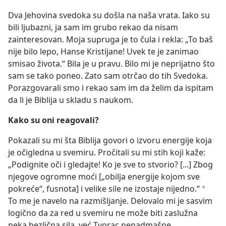
Dva Jehovina svedoka su došla na naša vrata. Iako su
bili ljubazni, ja sam im grubo rekao da nisam
zainteresovan. Moja supruga je to čula i rekla: „To baš
nije bilo lepo, Hanse Kristijane! Uvek te je zanimao
smisao života.“ Bila je u pravu. Bilo mi je neprijatno što
sam se tako poneo. Zato sam otrčao do tih Svedoka.
Porazgovarali smo i rekao sam im da želim da ispitam
da li je Biblija u skladu s naukom.
Kako su oni reagovali?
Pokazali su mi šta Biblija govori o izvoru energije koja
je očigledna u svemiru. Pročitali su mi stih koji kaže:
„Podignite oči i gledajte! Ko je sve to stvorio? [...] Zbog
njegove ogromne moći [„obilja energije kojom sve
pokreće“, fusnota] i velike sile ne izostaje nijedno.“
*
To me je navelo na razmišljanje. Delovalo
mi je sasvim
logično da za red u svemiru ne može biti zaslužna
neka bezlična sila, već Tvorac nenadmašne