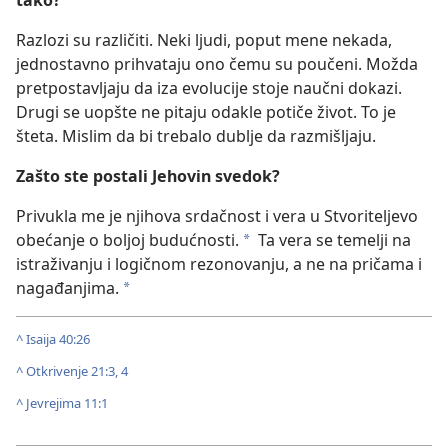
Razlozi su različiti. Neki ljudi, poput mene nekada,
jednostavno prihvataju ono čemu su poučeni. Možda
pretpostavljaju da iza evolucije stoje naučni dokazi.
Drugi se uopšte ne pitaju odakle potiče život. To je
šteta. Mislim da bi trebalo dublje da razmišljaju.
Zašto ste postali Jehovin svedok?
Privukla me je njihova srdačnost i vera u Stvoriteljevo
obećanje o boljoj budućnosti.
Ta vera se temelji na
*
istraživanju i logičnom rezonovanju, a ne na pričama i
nagađanjima.
*
^
Isaija 40:26
^
Otkrivenje 21:3, 4
^
Jevrejima 11:1