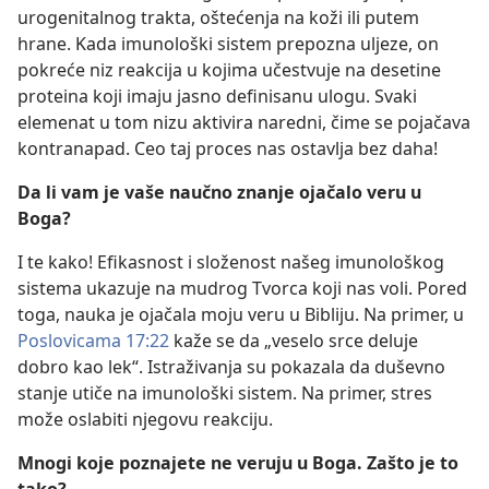
urogenitalnog trakta, oštećenja na koži ili putem
hrane. Kada imunološki sistem prepozna uljeze, on
pokreće niz reakcija u kojima učestvuje na desetine
proteina koji imaju jasno definisanu ulogu. Svaki
elemenat u tom nizu aktivira naredni, čime se pojačava
kontranapad. Ceo taj proces nas ostavlja bez daha!
Da
li vam je vaše naučno znanje ojačalo veru u
Boga?
I te kako! Efikasnost i složenost našeg imunološkog
sistema ukazuje na mudrog Tvorca koji nas voli. Pored
toga, nauka je ojačala moju veru u Bibliju. Na primer, u
Poslovicama 17:22
kaže se da „veselo srce deluje
dobro kao lek“. Istraživanja su pokazala da duševno
stanje utiče na imunološki sistem. Na primer, stres
može oslabiti njegovu reakciju.
Mnogi koje poznajete ne veruju u Boga. Zašto je to
tako?