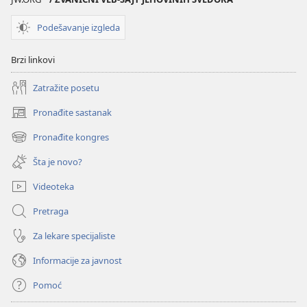
Podešavanje izgleda
Brzi linkovi
Zatražite posetu
Pronađite sastanak
(otvara
novi
Pronađite kongres
(otvara
prozor)
novi
Šta je novo?
prozor)
Videoteka
Pretraga
Za lekare specijaliste
Informacije za javnost
Pomoć