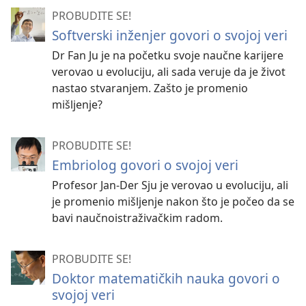
PROBUDITE SE!
Softverski inženjer govori o svojoj veri
Dr Fan Ju je na početku svoje naučne karijere
verovao u evoluciju, ali sada veruje da je život
nastao stvaranjem. Zašto je promenio
mišljenje?
PROBUDITE SE!
Embriolog govori o svojoj veri
Profesor Jan-Der Sju je verovao u evoluciju, ali
je promenio mišljenje nakon što je počeo da se
bavi naučnoistraživačkim radom.
PROBUDITE SE!
Doktor matematičkih nauka govori o
svojoj veri