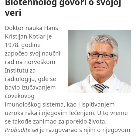
Biotehnolog govori o svojoj
veri
Doktor nauka Hans
Kristijan Kotlar je
1978. godine
započeo svoj naučni
rad na norveškom
Institutu za
radiologiju, gde se
bavio izučavanjem
čovekovog
imunološkog sistema, kao i ispitivanjem
uzroka raka i njegovim lečenjem. U to vreme
se takođe zanimao za poreklo života.
Probudite se!
je razgovarao s njim o njegovom