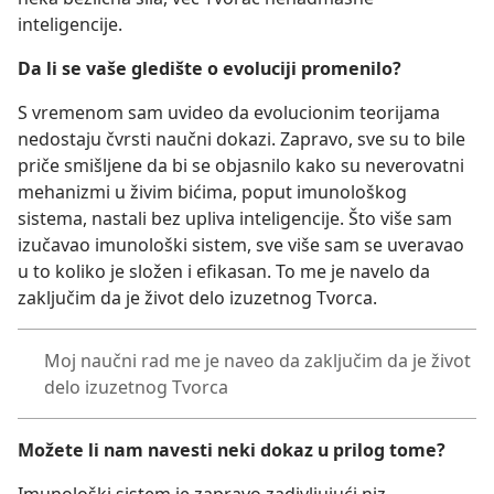
inteligencije.
Da
li se vaše gledište o evoluciji promenilo?
S vremenom sam uvideo da evolucionim teorijama
nedostaju čvrsti naučni dokazi. Zapravo, sve su to bile
priče smišljene da bi se objasnilo kako su neverovatni
mehanizmi u živim bićima, poput imunološkog
sistema, nastali bez upliva inteligencije. Što više sam
izučavao imunološki sistem, sve više sam se uveravao
u to koliko je složen i efikasan. To me je navelo da
zaključim da je život delo izuzetnog Tvorca.
Moj naučni rad me je naveo da zaključim da je život
delo izuzetnog Tvorca
Možete li nam navesti neki dokaz u prilog tome?
Imunološki sistem je zapravo zadivljujući niz