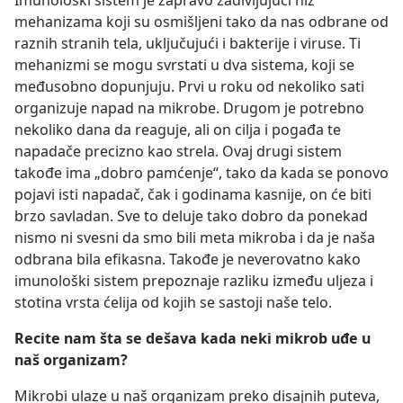
mehanizama koji su osmišljeni tako da nas odbrane od
raznih stranih tela, uključujući i bakterije i viruse. Ti
mehanizmi se mogu svrstati u dva sistema, koji se
međusobno dopunjuju. Prvi u roku od nekoliko sati
organizuje napad na mikrobe. Drugom je potrebno
nekoliko dana da reaguje, ali on cilja i pogađa te
napadače precizno kao strela. Ovaj drugi sistem
takođe ima „dobro pamćenje“, tako da kada se ponovo
pojavi isti napadač, čak i godinama kasnije, on će biti
brzo savladan. Sve to deluje tako dobro da ponekad
nismo ni svesni da smo bili meta mikroba i da je naša
odbrana bila efikasna. Takođe je neverovatno kako
imunološki sistem prepoznaje razliku između uljeza i
stotina vrsta ćelija od kojih se sastoji naše telo.
Recite nam šta se dešava kada neki mikrob uđe u
naš organizam?
Mikrobi ulaze u naš organizam preko disajnih puteva,