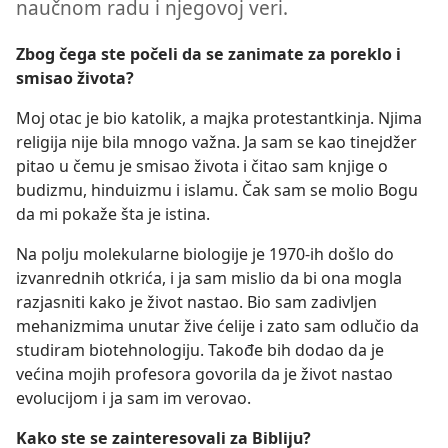
naučnom radu i njegovoj veri.
Zbog čega ste počeli da se zanimate za poreklo i
smisao života?
Moj otac je bio katolik, a majka protestantkinja. Njima
religija nije bila mnogo važna. Ja sam se kao tinejdžer
pitao u čemu je smisao života i čitao sam knjige o
budizmu, hinduizmu i islamu. Čak sam se molio Bogu
da mi pokaže šta je istina.
Na polju molekularne biologije je 1970-ih došlo do
izvanrednih otkrića, i ja sam mislio da bi ona mogla
razjasniti kako je život nastao. Bio sam zadivljen
mehanizmima unutar žive ćelije i zato sam odlučio da
studiram biotehnologiju. Takođe bih dodao da je
većina mojih profesora govorila da je život nastao
evolucijom i ja sam im verovao.
Kako ste se zainteresovali za Bibliju?