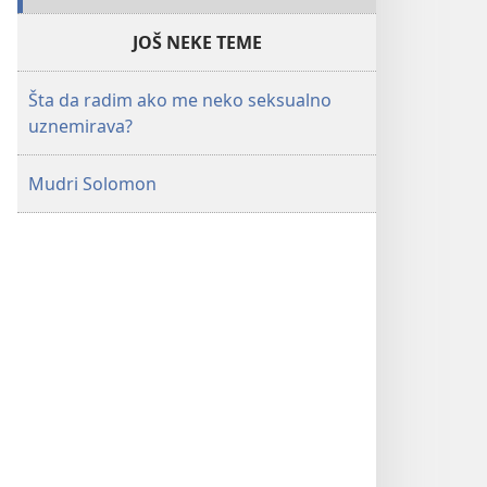
JOŠ NEKE TEME
Šta da radim ako me neko seksualno
uznemirava?
Mudri Solomon