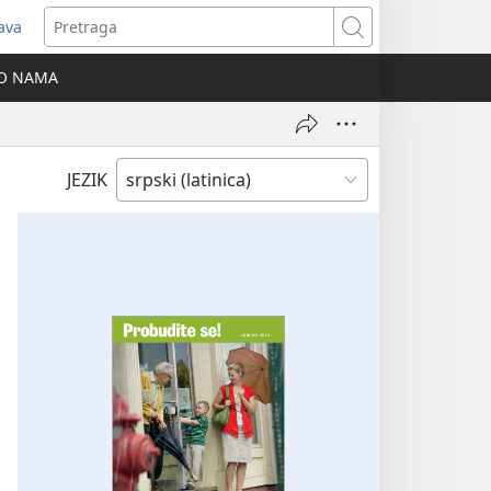
java
tvara
Pretraga
vi
O NAMA
ozor)
JEZIK