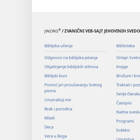
®
JW.ORG
/ ZVANIČNI VEB-SAJT JEHOVINIH SVED
Biblijska učenja
Biblioteka
Odgovori na biblijska pitanja
Onlajn Svet
Objašnjenje biblijskih stihova
Knjige
Biblijski kurs
Brošure i br
Pomoć pri proučavanju Svetog
Traktati i po
pisma
Serije članak
Unutrašnji mir
Časopisi
Brak i porodica
Radne svesk
Mladi
Programi
Deca
Indeksi
Vera u Boga
Uputstva