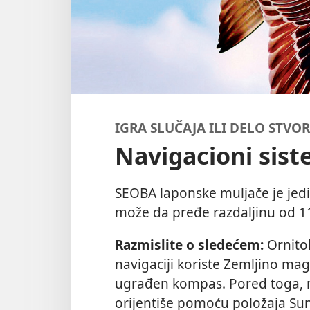
IGRA SLUČAJA ILI DELO STVOR
Navigacioni sis
SEOBA laponske muljače je jedi
može da pređe razdaljinu od 1
Razmislite o sledećem:
Ornito
navigaciji koriste Zemljino mag
ugrađen kompas. Pored toga, m
orijentiše pomoću položaja Su