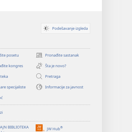
Podešavanje izgleda
žite posetu
Pronađite sastanak
(otvara
novi
đite kongres
Šta je novo?
prozor)
oteka
Pretraga
are specijaliste
Informacije za javnost
oć
zi
AJN BIBLIOTEKA
®
JW Hub
(otvara