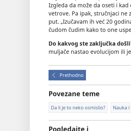
Izgleda da može da oseti i kad d
vetrove. Pa ipak, stručnjaci ne
put. „Izučavam ih već 20 godina“
čudom čudim kako to one uspe
Do kakvog ste zaključka došl
muljače nastao evolucijom ili je
Prethodno
Povezane teme
Da li je to neko osmislio?
Nauka i 
Pogledajte i