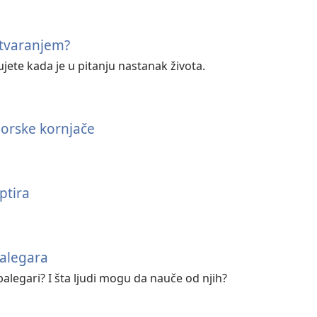
 stvaranjem?
jete kada je u pitanju nastanak života.
orske kornjače
ptira
balegara
balegari? I šta ljudi mogu da nauče od njih?