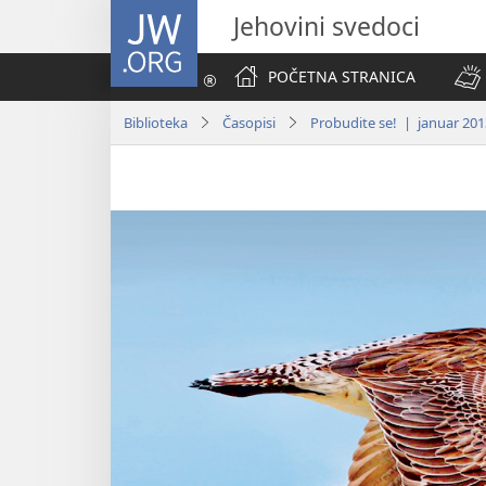
JW.ORG
Jehovini svedoci
POČETNA STRANICA
Biblioteka
Časopisi
Probudite se! | januar 201