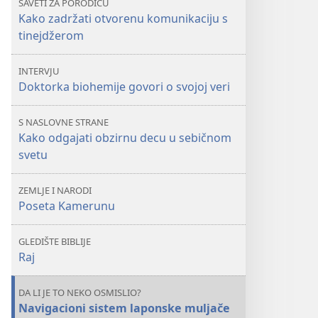
SAVETI ZA PORODICU
obzirnu
Kako zadržati otvorenu komunikaciju s
decu
tinejdžerom
u
sebičnom
INTERVJU
svetu
Doktorka biohemije govori o svojoj veri
S NASLOVNE STRANE
Kako odgajati obzirnu decu u sebičnom
svetu
ZEMLJE I NARODI
Poseta Kamerunu
GLEDIŠTE BIBLIJE
Raj
DA LI JE TO NEKO OSMISLIO?
Navigacioni sistem laponske muljače