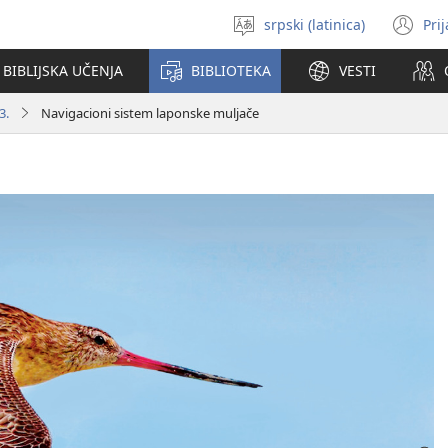
srpski (latinica)
Pri
Izaberi
(o
jezik
no
BIBLIJSKA UČENJA
BIBLIOTEKA
VESTI
pr
3.
Navigacioni sistem laponske muljače