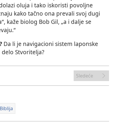
olazi oluja i tako iskoristi povoljne
 znaju kako tačno ona prevali svoj dugi
, kaže biolog Bob Gil, „a i dalje se
vaju.“
i?
Da li je navigacioni sistem laponske
 delo Stvoritelja?
Sledeće
Biblija