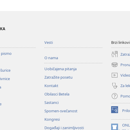
OKA
Vesti
Brzi linkovi
o pismo
Zatra
O nama
Prona
(otvara
Uobičajena pitanja
ošurice
novi
Vide
Zatražite posetu
prozor)
zivnice
Za lek
Kontakt
a
Obilasci Betela
Pom
Sastanci
e
Prilo
Spomen-svečanost
(otvara
novi
Kongresi
prozor)
ONL
Događaji i zanimljivosti