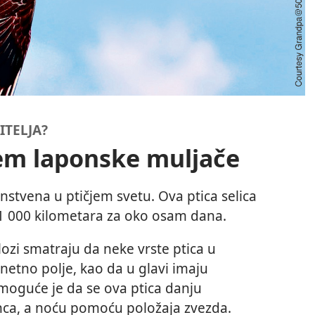
ITELJA?
tem laponske muljače
nstvena u ptičjem svetu. Ova ptica selica
1 000 kilometara za oko osam dana.
lozi smatraju da neke vrste ptica u
netno polje, kao da u glavi imaju
oguće je da se ova ptica danju
nca, a noću pomoću položaja zvezda.