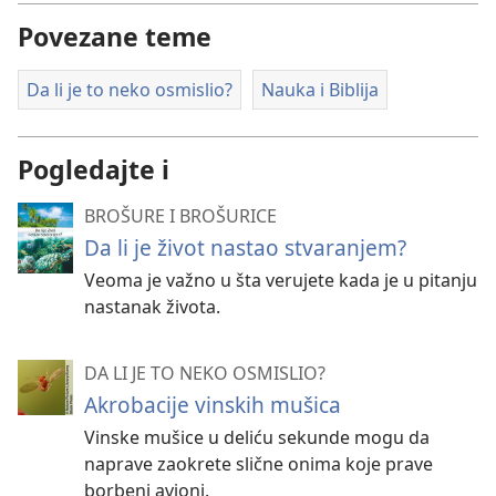
Povezane teme
Da li je to neko osmislio?
Nauka i Biblija
Pogledajte i
BROŠURE I BROŠURICE
Da li je život nastao stvaranjem?
Veoma je važno u šta verujete kada je u pitanju
nastanak života.
DA LI JE TO NEKO OSMISLIO?
Akrobacije vinskih mušica
Vinske mušice u deliću sekunde mogu da
naprave zaokrete slične onima koje prave
borbeni avioni.