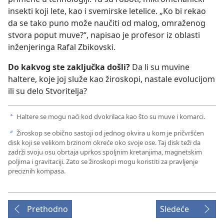
insekti koji lete, kao i svemirske letelice. „Ko bi rekao
da se tako puno može naučiti od malog, omraženog
stvora poput muve?“, napisao je profesor iz oblasti
inženjeringa Rafal Zbikovski.
Do kakvog ste zaključka došli?
Da li su muvine
haltere, koje joj služe kao žiroskopi, nastale evolucijom
ili su delo Stvoritelja?
Haltere se mogu naći kod dvokrilaca kao što su muve i komarci.
a
Žiroskop se obično sastoji od jednog okvira u kom je pričvršćen
b
disk koji se velikom brzinom okreće oko svoje ose. Taj disk teži da
zadrži svoju osu obrtaja uprkos spoljnim kretanjima, magnetskim
poljima i gravitaciji. Zato se žiroskopi mogu koristiti za pravljenje
preciznih kompasa.
Prethodno
Sledeće