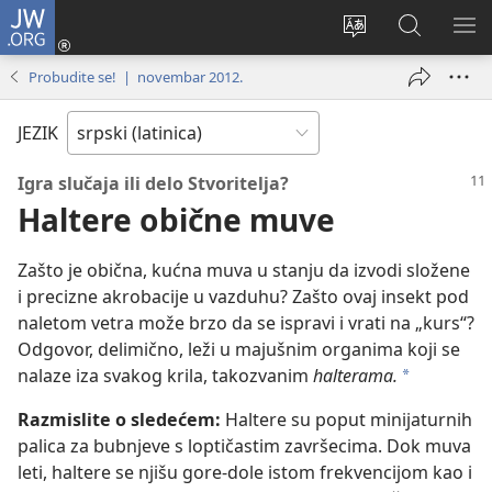
JW.ORG
Prijava
(otvara
Promeni
Pretraga
PRI
novi
jezik
sajta
ME
Probudite se! | novembar 2012.
prozor)
sajta
JW.ORG
JEZIK
Igra slučaja ili delo Stvoritelja?
Haltere obične muve
Zašto je obična, kućna muva u stanju da izvodi složene
i precizne akrobacije u vazduhu? Zašto ovaj insekt pod
naletom vetra može brzo da se ispravi i vrati na „kurs“?
Odgovor, delimično, leži u majušnim organima koji se
nalaze iza svakog krila, takozvanim
halterama.
a
Razmislite o sledećem:
Haltere su poput minijaturnih
palica za bubnjeve s loptičastim završecima. Dok muva
leti, haltere se njišu gore-dole istom frekvencijom kao i