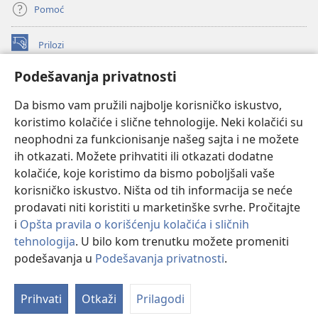
Pomoć
Prilozi
(otvara
novi
Podešavanja privatnosti
prozor)
ONLAJN BIBLIOTEKA Watchtower
(otvara
Da bismo vam pružili najbolje korisničko iskustvo,
novi
®
JW Hub
prozor)
koristimo kolačiće i slične tehnologije. Neki kolačići su
(otvara
novi
neophodni za funkcionisanje našeg sajta i ne možete
®
JW Library
prozor)
ih otkazati. Možete prihvatiti ili otkazati dodatne
kolačiće, koje koristimo da bismo poboljšali vaše
®
Watchtower Library
korisničko iskustvo. Ništa od tih informacija se neće
prodavati niti koristiti u marketinške svrhe. Pročitajte
i
Opšta pravila o korišćenju kolačića i sličnih
tehnologija
. U bilo kom trenutku možete promeniti
Copyright
© 2026 Watch Tower Bible and Tract Society of Pennsylvania.
podešavanja u
Podešavanja privatnosti
.
Pr
PRAVILA KORIŠĆENJA
|
PRIVATNOST
|
PODEŠAVANjE PRIVATNOSTI
sa
Prihvati
Otkaži
Prilagodi