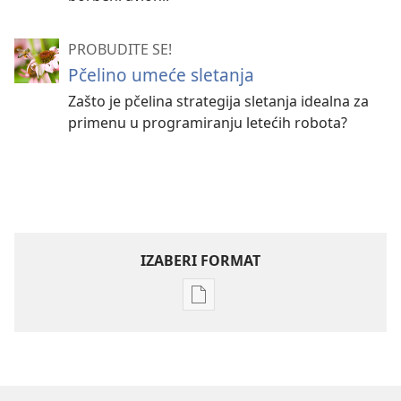
PROBUDITE SE!
Pčelino umeće sletanja
Zašto je pčelina strategija sletanja idealna za
primenu u programiranju letećih robota?
IZABERI FORMAT
Formati
za
preuzimanje
elektronskih
publikacija