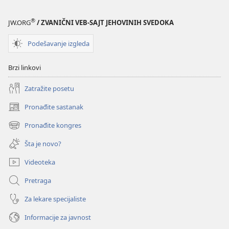
PROBUDITE
SE!
®
JW.ORG
/ ZVANIČNI VEB-SAJT JEHOVINIH SVEDOKA
Srećne
porodice
Podešavanje izgleda
s
jednim
Brzi linkovi
roditeljem
Zatražite posetu
Pronađite sastanak
(otvara
novi
Pronađite kongres
(otvara
prozor)
novi
Šta je novo?
prozor)
Videoteka
Pretraga
Za lekare specijaliste
Informacije za javnost