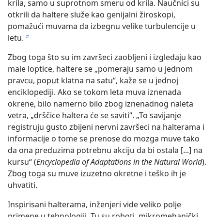
krila, samo u suprotnom smeru od krila. Naučnici su
otkrili da haltere služe kao genijalni žiroskopi,
pomažući muvama da izbegnu velike turbulencije u
letu.
b
Zbog toga što su im završeci zaobljeni i izgledaju kao
male loptice, haltere se „pomeraju samo u jednom
pravcu, poput klatna na satu“, kaže se u jednoj
enciklopediji. Ako se tokom leta muva iznenada
okrene, bilo namerno bilo zbog iznenadnog naleta
vetra, „drščice haltera će se saviti“. „To savijanje
registruju gusto zbijeni nervni završeci na halterama i
informacije o tome se prenose do mozga muve tako
da ona preduzima potrebnu akciju da bi ostala [...] na
kursu“ (
Encyclopedia of Adaptations in the Natural World
).
Zbog toga su muve izuzetno okretne i teško ih je
uhvatiti.
Inspirisani halterama, inženjeri vide veliko polje
primene u tehnologiji. Tu su roboti, mikromehanički