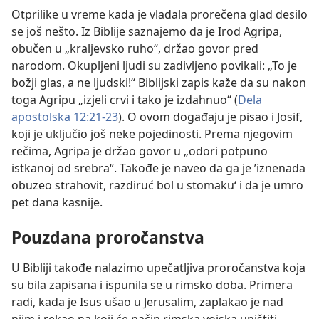
Otprilike u vreme kada je vladala prorečena glad desilo
se još nešto. Iz Biblije saznajemo da je Irod Agripa,
obučen u „kraljevsko ruho“, držao govor pred
narodom. Okupljeni ljudi su zadivljeno povikali: „To je
božji glas, a ne ljudski!“ Biblijski zapis kaže da su nakon
toga Agripu „izjeli crvi i tako je izdahnuo“ (
Dela
apostolska 12:21-23
). O ovom događaju je pisao i Josif,
koji je uključio još neke pojedinosti. Prema njegovim
rečima, Agripa je držao govor u „odori potpuno
istkanoj od srebra“. Takođe je naveo da ga je ’iznenada
obuzeo strahovit, razdiruć bol u stomaku‘ i da je umro
pet dana kasnije.
Pouzdana proročanstva
U Bibliji takođe nalazimo upečatljiva proročanstva koja
su bila zapisana i ispunila se u rimsko doba. Primera
radi, kada je Isus ušao u Jerusalim, zaplakao je nad
njim i rekao na koji će način rimska vojska uništiti