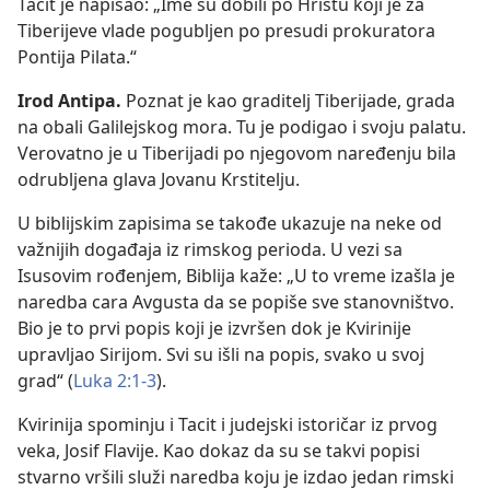
Tacit je napisao: „Ime su dobili po Hristu koji je za
Tiberijeve vlade pogubljen po presudi prokuratora
Pontija Pilata.“
Irod Antipa.
Poznat je kao graditelj Tiberijade, grada
na obali Galilejskog mora. Tu je podigao i svoju palatu.
Verovatno je u Tiberijadi po njegovom naređenju bila
odrubljena glava Jovanu Krstitelju.
U biblijskim zapisima se takođe ukazuje na neke od
važnijih događaja iz rimskog perioda. U vezi sa
Isusovim rođenjem, Biblija kaže: „U to vreme izašla je
naredba cara Avgusta da se popiše sve stanovništvo.
Bio je to prvi popis koji je izvršen dok je Kvirinije
upravljao Sirijom. Svi su išli na popis, svako u svoj
grad“ (
Luka 2:1-3
).
Kvirinija spominju i Tacit i judejski istoričar iz prvog
veka, Josif Flavije. Kao dokaz da su se takvi popisi
stvarno vršili služi naredba koju je izdao jedan rimski