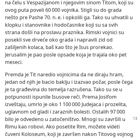
na čelu s Vespazijanom i njegovim sinom Titom, koji su
ovog puta poveli 60 000 vojnika. Stigli su do grada
nešto pre Pashe 70. n. e. i opkolili ga. Tako su uhvatili u
klopku i stanovnike i hodočasnike koji su sa svih
strana došli na proslavu praznika. Rimski vojnici su
posekli sve drveće oko grada i napravili zid od
zašiljenih kolaca, baš kao što je Isus prorekao.
Jerusalim je pao posle opsade koja je trajala oko pet
meseci.
Premda je Tit naredio vojnicima da ne diraju hram,
jedan od njih je bacio baklju i izazvao požar, posle čega
je ta građevina do temelja razrušena. Tako su se u
potpunosti ispunile Isusove reči. Prema Josifom
izveštaju, umrlo je oko 1 100 000 Judejaca i prozelita,
uglavnom od gladi i zaraznih bolesti. Ostalih 97 000
bilo je
odvedeno u zatočeništvo. Mnogi su završili u
Rimu kao robovi. Ako posetite Rim, možete videti
čuveni Koloseum, koji je završen nakon Titovog vojnog