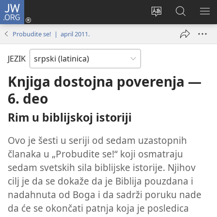
JW.ORG
Prijava
(otvara
Promeni
Pretraga
PRI
novi
jezik
sajta
ME
Probudite se! | april 2011.
prozor)
sajta
JW.ORG
JEZIK
Knjiga dostojna poverenja —
6. deo
Rim u biblijskoj istoriji
Ovo je šesti u seriji od sedam uzastopnih
članaka u „Probudite se!“ koji osmatraju
sedam svetskih sila biblijske istorije. Njihov
cilj je da se dokaže da je Biblija pouzdana i
nadahnuta od Boga i da sadrži poruku nade
da će se okončati patnja koja je posledica