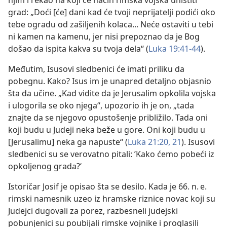
grad: „Doći [će] dani kad će tvoji neprijatelji podići oko
tebe ogradu od zašiljenih kolaca... Neće ostaviti u tebi
ni kamen na kamenu, jer nisi prepoznao da je Bog
došao da ispita kakva su tvoja dela“ (
Luka 19:41-44
).
Međutim, Isusovi sledbenici će imati priliku da
pobegnu. Kako? Isus im je unapred detaljno objasnio
šta da učine. „Kad vidite da je Jerusalim opkolila vojska
i ulogorila se oko njega“, upozorio ih je on, „tada
znajte da se njegovo opustošenje približilo. Tada oni
koji budu u Judeji neka beže u gore. Oni koji budu u
[Jerusalimu] neka ga napuste“ (
Luka 21:20, 21
). Isusovi
sledbenici su se verovatno pitali: ’Kako ćemo pobeći iz
opkoljenog grada?‘
Istoričar Josif je opisao šta se desilo. Kada je 66. n. e.
rimski namesnik uzeo iz hramske riznice novac koji su
Judejci dugovali za porez, razbesneli judejski
pobunjenici su poubijali rimske vojnike i proglasili