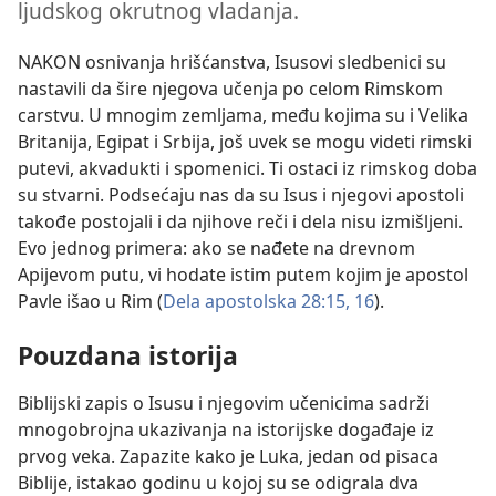
ljudskog okrutnog vladanja.
NAKON osnivanja hrišćanstva, Isusovi sledbenici su
nastavili da šire njegova učenja po celom Rimskom
carstvu. U mnogim zemljama, među kojima su i Velika
Britanija, Egipat i Srbija, još uvek se mogu videti rimski
putevi, akvadukti i spomenici. Ti ostaci iz rimskog doba
su stvarni. Podsećaju nas da su Isus i njegovi apostoli
takođe postojali i da njihove reči i dela nisu izmišljeni.
Evo jednog primera: ako se nađete na drevnom
Apijevom putu, vi hodate istim putem kojim je apostol
Pavle išao u Rim (
Dela apostolska 28:15, 16
).
Pouzdana istorija
Biblijski zapis o Isusu i njegovim učenicima sadrži
mnogobrojna ukazivanja na istorijske događaje iz
prvog veka. Zapazite kako je Luka, jedan od pisaca
Biblije, istakao godinu u kojoj su se odigrala dva