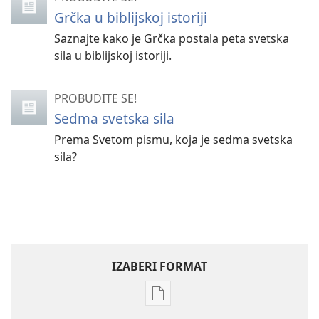
Grčka u biblijskoj istoriji
Saznajte kako je Grčka postala peta svetska
sila u biblijskoj istoriji.
PROBUDITE SE!
Sedma svetska sila
Prema Svetom pismu, koja je sedma svetska
sila?
IZABERI FORMAT
Formati
za