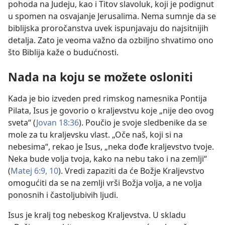
pohoda na Judeju, kao i Titov slavoluk, koji je podignut
u spomen na osvajanje Jerusalima. Nema sumnje da se
biblijska proročanstva uvek ispunjavaju do najsitnijih
detalja. Zato je veoma važno da ozbiljno shvatimo ono
što Biblija kaže o budućnosti.
Nada na koju se možete osloniti
Kada je bio izveden pred rimskog namesnika Pontija
Pilata, Isus je govorio o kraljevstvu koje „nije deo ovog
sveta“ (
Jovan 18:36
). Poučio je svoje sledbenike da se
mole za tu kraljevsku vlast. „Oče naš, koji si na
nebesima“, rekao je Isus, „neka dođe kraljevstvo tvoje.
Neka bude volja tvoja, kako na nebu tako i na zemlji“
(
Matej 6:9, 10
). Vredi zapaziti da će Božje Kraljevstvo
omogućiti da se na zemlji vrši Božja volja, a ne volja
ponosnih i častoljubivih ljudi.
Isus je kralj tog nebeskog Kraljevstva. U skladu