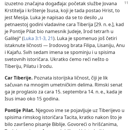
izuzetno značajna događaja: početak službe
Jovana
Krstitelja i krštenje Isusa, koji je tada postao Hrist, to
jest Mesija. Luka je napisao da se to desilo „u
petnaestoj godini vladavine cara Tiberija [29. n. e.], kad
je Pontije Pilat bio namesnik Judeje, Irod tetrarh u
Galileji“ (
Luka 3:1-3,
21
). Luka je spomenuo još četiri
istaknute ličnosti — Irodovog brata Filipa, Lisaniju, Anu
i Kajafu. Svih sedam imena se spominju i u spisima
svetovnih istoričara. Ukratko ćemo reći nešto o
Tiberiju, Pilatu i Irodu.
Car Tiberije.
Poznata istorijska ličnost, čiji je lik
sačuvan na mnogim umetničkim delima. Rimski senat
ga je proglasio za cara 15. septembra 14. n. e., kada je
Isus imao oko 15 godina.
Pontije Pilat.
Njegovo ime se pojavljuje uz Tiberijevo u
spisima rimskog istoričara Tacita, kratko nakon što je
bilo završeno pisanje Biblije. Govoreći o hrišćanima,