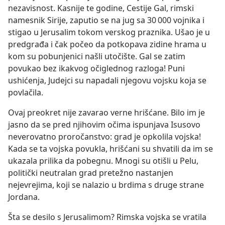
nezavisnost. Kasnije te godine, Cestije Gal, rimski
namesnik Sirije, zaputio se na jug sa 30 000 vojnika i
stigao u Jerusalim tokom verskog praznika. Ušao je u
predgrađa i čak počeo da potkopava zidine hrama u
kom su pobunjenici našli utočište. Gal se zatim
povukao bez ikakvog očiglednog razloga! Puni
ushićenja, Judejci su napadali njegovu vojsku koja se
povlačila.
Ovaj preokret nije zavarao verne hrišćane. Bilo im je
jasno da se pred njihovim očima ispunjava Isusovo
neverovatno proročanstvo: grad je opkolila vojska!
Kada se ta vojska povukla, hrišćani su shvatili da im se
ukazala prilika da pobegnu. Mnogi su otišli u Pelu,
politički neutralan grad pretežno nastanjen
nejevrejima, koji se nalazio u brdima s druge strane
Jordana.
Šta se desilo s Jerusalimom? Rimska vojska se vratila