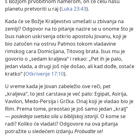
s Božjom prvobitnom namerom, on će celu našu
planetu pretvoriti u raj (
Luka 23:43
).
Kada će se Božje Kraljevstvo umešati u zbivanja na
zemlji? Odgovor na to pitanje nazire se u onome što je
Isus nakon uskrsenja otkrio apostolu Jovanu, koji je
bio zatočen na ostrvu Patmos tokom vladavine
rimskog cara Domicijana, Titovog brata. Isus mu je
govorio o „sedam kraljeva“ i rekao: „Pet ih je palo,
jedan vlada, a drugi još nije došao, ali kad dođe, ostaće
kratko“ (
Otkrivenje 17:10
).
U vreme kada je Jovan zabeležio ove reči, pet
„kraljeva“, to jest carstava je već palo: Egipat, Asirija,
Vavilon, Medo-Persija i Grčka. Onaj koji je vladao bio je
Rim. Prema tome, preostao je još samo jedan „kralj“
—
poslednja svetska sila u biblijskoj istoriji.
O kome se
radi? Koliko će vladati? Odgovore na ova pitanja
potražite u sledećem izdanju
Probudite se!