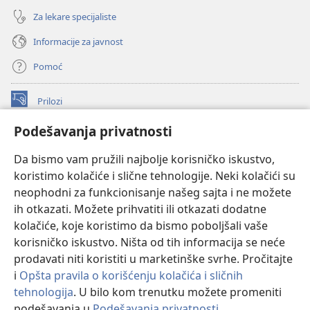
Za lekare specijaliste
Informacije za javnost
Pomoć
Prilozi
(otvara
novi
Podešavanja privatnosti
prozor)
ONLAJN BIBLIOTEKA Watchtower
(otvara
Da bismo vam pružili najbolje korisničko iskustvo,
novi
®
JW Hub
prozor)
koristimo kolačiće i slične tehnologije. Neki kolačići su
(otvara
novi
neophodni za funkcionisanje našeg sajta i ne možete
®
JW Library
prozor)
ih otkazati. Možete prihvatiti ili otkazati dodatne
kolačiće, koje koristimo da bismo poboljšali vaše
®
Watchtower Library
korisničko iskustvo. Ništa od tih informacija se neće
prodavati niti koristiti u marketinške svrhe. Pročitajte
i
Opšta pravila o korišćenju kolačića i sličnih
tehnologija
. U bilo kom trenutku možete promeniti
Copyright
© 2026 Watch Tower Bible and Tract Society of Pennsylvania.
podešavanja u
Podešavanja privatnosti
.