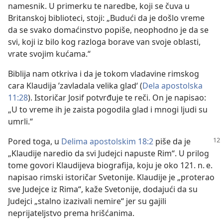
namesnik. U primerku te naredbe, koji se čuva u
Britanskoj biblioteci, stoji: „Budući da je došlo vreme
da se svako domaćinstvo popiše, neophodno je da se
svi, koji iz bilo kog razloga borave van svoje oblasti,
vrate svojim kućama.“
Biblija nam otkriva i da je tokom vladavine rimskog
cara Klaudija ’zavladala velika glad‘ (
Dela apostolska
11:28
). Istoričar Josif potvrđuje te reči. On je napisao:
„U to vreme ih je zaista pogodila glad i mnogi ljudi su
umrli.“
Pored toga, u
Delima apostolskim 18:2
piše da je
„Klaudije naredio da svi Judejci napuste Rim“. U prilog
tome govori Klaudijeva biografija, koju je oko 121. n. e.
napisao rimski istoričar Svetonije. Klaudije je „proterao
sve Judejce iz Rima“, kaže Svetonije, dodajući da su
Judejci „stalno izazivali nemire“ jer su gajili
neprijateljstvo prema hrišćanima.