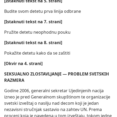
[Istaknuti tekst na 5. strani]
Budite svom detetu prva linija odbrane
[Istaknuti tekst na 7. strani]
Pružite detetu neophodnu pouku
[Istaknuti tekst na 8. strani]
Pokažite detetu kako da se zaštiti
[Okvir na 4. strani]
SEKSUALNO ZLOSTAVLJANJE — PROBLEM SVETSKIH
RAZMERA
Godine 2006, generalni sekretar Ujedinjenih nacija
izneo je pred Generalnom skupštinom te organizacije
svetski izveštaj o nasilju nad decom koji je jedan
nezavisni stručnjak sastavio na zahtev UN. Prema
proceni koja je navedena u tom izveštaju, tokom jedne