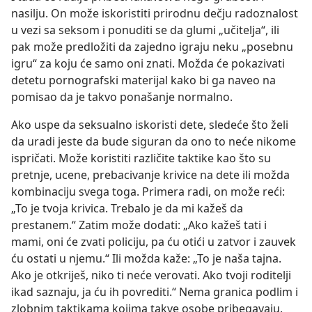
nasilju. On može iskoristiti prirodnu dečju radoznalost
u vezi sa seksom i ponuditi se da glumi „učitelja“, ili
pak može predložiti da zajedno igraju neku „posebnu
igru“ za koju će samo oni znati. Možda će pokazivati
detetu pornografski materijal kako bi ga naveo na
pomisao da je takvo ponašanje normalno.
Ako uspe da seksualno iskoristi dete, sledeće što želi
da uradi jeste da bude siguran da ono to neće nikome
ispričati. Može koristiti različite taktike kao što su
pretnje, ucene, prebacivanje krivice na dete ili možda
kombinaciju svega toga. Primera radi, on može reći:
„To je tvoja krivica. Trebalo je da mi kažeš da
prestanem.“ Zatim može dodati: „Ako kažeš tati i
mami, oni će zvati policiju, pa ću otići u zatvor i zauvek
ću ostati u njemu.“ Ili možda kaže: „To je naša tajna.
Ako je otkriješ, niko ti neće verovati. Ako tvoji roditelji
ikad saznaju, ja ću ih povrediti.“ Nema granica podlim i
zlobnim taktikama kojima takve osobe pribegavaju.