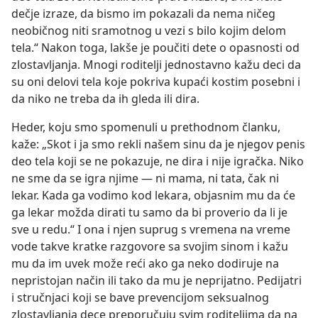
dečje izraze, da bismo im pokazali da nema ničeg
neobičnog niti sramotnog u vezi s bilo kojim delom
tela.“ Nakon toga, lakše je poučiti dete o opasnosti od
zlostavljanja. Mnogi roditelji jednostavno kažu deci da
su oni delovi tela koje pokriva kupaći kostim posebni i
da niko ne treba da ih gleda ili dira.
Heder, koju smo spomenuli u prethodnom članku,
kaže: „Skot i ja smo rekli našem sinu da je njegov penis
deo tela koji se ne pokazuje, ne dira i nije igračka. Niko
ne sme da se igra njime — ni mama, ni tata, čak ni
lekar. Kada ga vodimo kod lekara, objasnim mu da će
ga lekar možda dirati tu samo da bi proverio da li je
sve u redu.“ I ona i njen suprug s vremena na vreme
vode takve kratke razgovore sa svojim sinom i kažu
mu da im uvek može reći ako ga neko dodiruje na
nepristojan način ili tako da mu je neprijatno. Pedijatri
i stručnjaci koji se bave prevencijom seksualnog
zlostavljanja dece preporučuju svim roditeljima da na