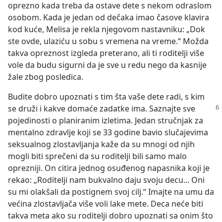
oprezno kada treba da ostave dete s nekom odraslom
osobom. Kada je jedan od dečaka imao časove klavira
kod kuće, Melisa je rekla njegovom nastavniku: „Dok
ste ovde, ulaziću u sobu s vremena na vreme.“ Možda
takva opreznost izgleda preterano, ali ti roditelji više
vole da budu sigurni da je sve u redu nego da kasnije
žale zbog posledica.
Budite dobro upoznati s tim šta vaše dete radi, s kim
se druži i kakve
domaće zadatke ima. Saznajte sve
pojedinosti o planiranim izletima. Jedan stručnjak za
mentalno zdravlje koji se 33 godine bavio slučajevima
seksualnog zlostavljanja kaže da su mnogi od njih
mogli biti sprečeni da su roditelji bili samo malo
oprezniji. On citira jednog osuđenog napasnika koji je
rekao: „Roditelji nam bukvalno daju svoju decu... Oni
su mi olakšali da postignem svoj cilj.“ Imajte na umu da
većina zlostavljača više voli lake mete. Deca neće biti
takva meta ako su roditelji dobro upoznati sa onim što