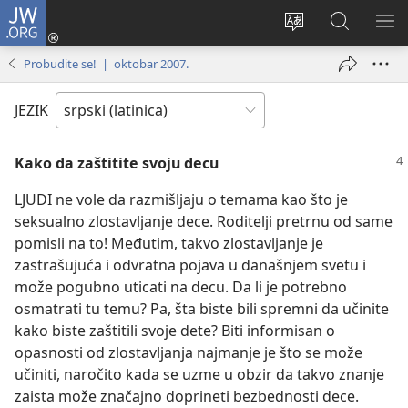
JW.ORG
Prijava
(otvara
Promeni
Pretraga
PRI
novi
jezik
sajta
ME
Probudite se! | oktobar 2007.
prozor)
sajta
JW.ORG
JEZIK
Kako da zaštitite svoju decu
LJUDI ne vole da razmišljaju o temama kao što je
seksualno zlostavljanje dece. Roditelji pretrnu od same
pomisli na to! Međutim, takvo zlostavljanje je
zastrašujuća i odvratna pojava u današnjem svetu i
može pogubno uticati na decu. Da li je potrebno
osmatrati tu temu? Pa, šta biste bili spremni da učinite
kako biste zaštitili svoje dete? Biti informisan o
opasnosti od zlostavljanja najmanje je što se može
učiniti, naročito kada se uzme u obzir da takvo znanje
zaista može značajno doprineti bezbednosti dece.