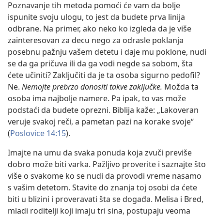
Poznavanje tih metoda pomoći će vam da bolje
ispunite svoju ulogu, to jest da budete prva linija
odbrane. Na primer, ako neko ko izgleda da je više
zainteresovan za decu nego za odrasle poklanja
posebnu pažnju vašem detetu i daje mu poklone, nudi
se da ga pričuva ili da ga vodi negde sa sobom, šta
ćete učiniti? Zaključiti da je ta osoba sigurno pedofil?
Ne.
Nemojte prebrzo donositi takve zaključke.
Možda ta
osoba ima najbolje namere. Pa ipak, to vas može
podstaći da budete oprezni. Biblija kaže: „Lakoveran
veruje svakoj reči, a pametan pazi na korake svoje“
(
Poslovice 14:15
).
Imajte na umu da svaka ponuda koja zvuči previše
dobro može biti varka. Pažljivo proverite i saznajte što
više o svakome ko se nudi da provodi vreme nasamo
s vašim detetom. Stavite do znanja toj osobi da ćete
biti u blizini i proveravati šta se događa. Melisa i Bred,
mladi roditelji koji imaju tri sina, postupaju veoma