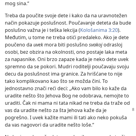
mog sina.“
Treba da poučite svoje dete i kako da na uravnotežen
način pokazuje poslušnost. Poučavanje deteta da bude
poslušno važna je i teška lekcija (
Kološanima 3:20
).
Međutim, u tome ne treba otići predaleko. Ako je dete
poučeno da
uvek
mora biti poslušno
svakoj
odrasloj
osobi, bez obzira na okolnosti, ono postaje laka meta
za napasnike. Oni brzo zapaze kada je neko dete uvek
spremno da se pokori. Mudri roditelji poučavaju svoju
decu da poslušnost ima granice. Za hrišćane to nije
tako komplikovano kao što se možda čini. To
jednostavno znači reći deci: „Ako vam bilo ko kaže da
uradite nešto što Jehova Bog ne odobrava, nemojte to
uraditi. Čak ni mama ni tata nikad ne treba da traže od
vas da
uradite nešto za šta Jehova kaže da je
pogrešno. I uvek kažite mami ili tati ako neko pokuša
da vas nagovori da uradite nešto loše.“