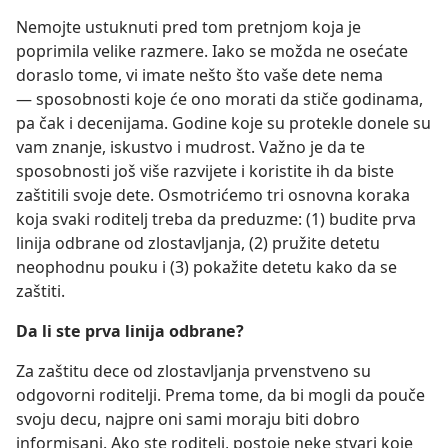
Nemojte ustuknuti pred tom pretnjom koja je
poprimila velike razmere. Iako se možda ne osećate
doraslo tome, vi imate nešto što vaše dete nema
— sposobnosti koje će ono morati da stiče godinama,
pa čak i decenijama. Godine koje su protekle donele su
vam znanje, iskustvo i mudrost. Važno je da te
sposobnosti još više razvijete i koristite ih da biste
zaštitili svoje dete. Osmotrićemo tri osnovna koraka
koja svaki roditelj treba da preduzme: (1) budite prva
linija odbrane od zlostavljanja, (2) pružite detetu
neophodnu pouku i (3) pokažite detetu kako da se
zaštiti.
Da li ste prva linija odbrane?
Za zaštitu dece od zlostavljanja prvenstveno su
odgovorni roditelji. Prema tome, da bi mogli da pouče
svoju decu, najpre oni sami moraju biti dobro
informisani. Ako ste roditelj, postoje neke stvari koje