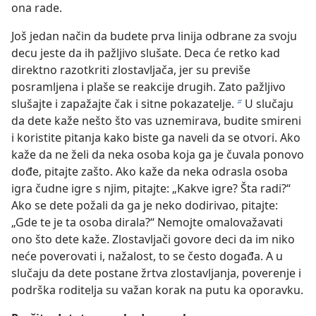
ona rade.
Još jedan način da budete prva linija odbrane za svoju
decu jeste da ih pažljivo slušate. Deca će retko kad
direktno razotkriti zlostavljača, jer su previše
posramljena i plaše se reakcije drugih. Zato pažljivo
slušajte i zapažajte čak i sitne pokazatelje.
U slučaju
b
da dete kaže nešto što vas uznemirava, budite smireni
i koristite pitanja kako biste ga naveli da se otvori. Ako
kaže da ne želi da neka osoba koja ga je čuvala ponovo
dođe, pitajte zašto. Ako kaže da neka odrasla osoba
igra čudne igre s njim, pitajte: „Kakve igre? Šta radi?“
Ako se dete požali da ga je neko dodirivao, pitajte:
„Gde te je ta osoba dirala?“ Nemojte omalovažavati
ono što dete kaže. Zlostavljači govore deci da im niko
neće poverovati i, nažalost, to se često događa. A u
slučaju da dete postane žrtva zlostavljanja, poverenje i
podrška roditelja su važan korak na putu ka oporavku.