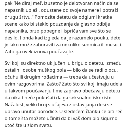
pak ’Ne diraj me!‘, izuzetno je delotvoran način da se
napasnik uplaši, odustane od svoje namere i potraži
drugu žrtvu.“ Pomozite detetu da odglumi kratke
scene kako bi steklo pouzdanje da glasno odbije
napasnika, brzo pobegne i ispriča vam sve što se
desilo. I onda kad izgleda da je razumelo pouku, dete
je lako može zaboraviti za nekoliko sedmica ili meseci.
Zato ga uvek iznova poučavajte.
Svi koji su direktno uključeni u brigu o detetu, između
ostalih i osobe muškog pola — bilo da se radi o ocu,
očuhu ili drugim rođacima — treba da učestvuju u
ovim razgovorima. Zašto? Zato što svi koji imaju udela
u takvom poučavanju time zapravo obećavaju detetu
da nikad neće pokušati da ga seksualno iskoriste.
Nažalost, veliki broj slučajeva zlostavljanja desi se
upravo unutar porodice. U sledećem članku će biti reči
o tome šta možete učiniti da bi vaš dom bio sigurno
utočište u zlom svetu.