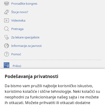
novi
Pronađite kongres
(otvara
prozor)
novi
Šta je novo?
prozor)
Videoteka
Pretraga
Za lekare specijaliste
Informacije za javnost
Pomoć
Prilozi
(otvara
novi
Podešavanja privatnosti
prozor)
ONLAJN BIBLIOTEKA Watchtower
(otvara
Da bismo vam pružili najbolje korisničko iskustvo,
novi
®
JW Hub
prozor)
koristimo kolačiće i slične tehnologije. Neki kolačići su
(otvara
novi
neophodni za funkcionisanje našeg sajta i ne možete
®
JW Library
prozor)
ih otkazati. Možete prihvatiti ili otkazati dodatne