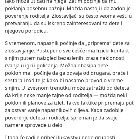
lako može uticati na njega. Zatim počinje da mu
poklanja posebnu pažnju. Možda nastoji i da zadobije
poverenje roditelja. Zlostavljači su često veoma vešti u
pretvaranju da su iskreno zainteresovani za dete i
njegovu porodicu.
S vremenom, napasnik počinje da „priprema“ dete za
zlostavljanje. Postepeno sve češće ima fizički kontakt
s njim putem naizgled bezazlenih izraza naklonosti,
rvanja u igri i golicanja. Možda obasipa dete
poklonima i počinje da ga odvaja od drugara, braće i
sestara i roditelja kako bi nasamo provodio vreme
s njim. U izvesnom trenutku može zatražiti od deteta
da krije neke manje tajne od roditelja — možda neki
poklon ili planove za izlet. Takve taktike pripremaju put
za ostvarivanje napasnikovih ciljeva. Kada zadobije
poverenje deteta i roditelja, spreman je da svoje
namere sprovede u delo.
I tada će radije pribeći lukavstvu nego grubosti i