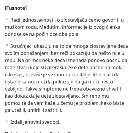
[Fusnote]
Radi jednostavnosti, o zlostavljaču ćemo govoriti u
a
muškom rodu. Međutim, informacije iz ovog članka
odnose se na počinioce oba pola.
Stručnjaci ukazuju na to da mnoga zlostavljana deca
b
svojim ponašanjem, bez reči pokazuju da nešto nije u
redu. Na primer, neka deca iznenada ponovo počnu da
rade stvari koje su prerasla. Ako dete počne da mokri
u krevet, previše je vezano za roditelje ili se plaši da
ostane samo, možda pokazuje da ga muči nešto
ozbiljno. Takve simptome ne treba obavezno shvatiti
kao dokaz da je dete zlostavljano. Smireno mu
pomozite da vam kaže u čemu je problem, kako biste
ga utešili, umirili i zaštitili.
Izdali Jehovini svedoci.
c