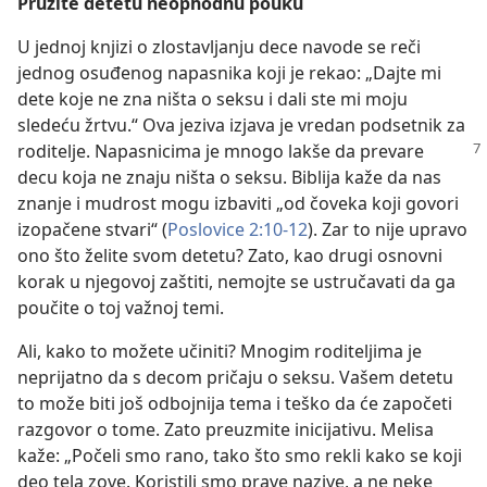
Pružite detetu neophodnu pouku
U jednoj knjizi o zlostavljanju dece navode se reči
jednog osuđenog napasnika koji je rekao: „Dajte mi
dete koje ne zna ništa o seksu i dali ste mi moju
sledeću žrtvu.“ Ova jeziva izjava je vredan podsetnik za
roditelje. Napasnicima je mnogo lakše da prevare
decu koja ne znaju ništa o seksu. Biblija kaže da nas
znanje i mudrost mogu izbaviti „od čoveka koji govori
izopačene stvari“ (
Poslovice 2:10-12
). Zar to nije upravo
ono što želite svom detetu? Zato, kao drugi osnovni
korak u njegovoj zaštiti, nemojte se ustručavati da ga
poučite o toj važnoj temi.
Ali, kako to možete učiniti? Mnogim roditeljima je
neprijatno da s decom pričaju o seksu. Vašem detetu
to može biti još odbojnija tema i teško da će započeti
razgovor o tome. Zato preuzmite inicijativu. Melisa
kaže: „Počeli smo rano, tako što smo rekli kako se koji
deo tela zove. Koristili smo prave nazive, a ne neke