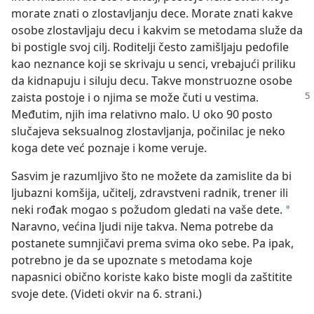
morate znati o zlostavljanju dece. Morate znati kakve
osobe zlostavljaju decu i kakvim se metodama služe da
bi postigle svoj cilj. Roditelji često zamišljaju pedofile
kao neznance koji se skrivaju u senci, vrebajući priliku
da kidnapuju i siluju decu. Takve monstruozne osobe
zaista postoje
i o njima se može čuti u vestima.
Međutim, njih ima relativno malo. U oko 90 posto
slučajeva seksualnog zlostavljanja, počinilac je neko
koga dete već poznaje i kome veruje.
Sasvim je razumljivo što ne možete da zamislite da bi
ljubazni komšija, učitelj, zdravstveni radnik, trener ili
neki rođak mogao s požudom gledati na vaše dete.
a
Naravno, većina ljudi nije takva. Nema potrebe da
postanete sumnjičavi prema svima oko sebe. Pa ipak,
potrebno je da se upoznate s metodama koje
napasnici obično koriste kako biste mogli da zaštitite
svoje dete. (Videti okvir na 6. strani.)