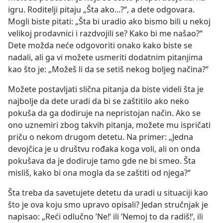
igru. Roditelji pitaju „Šta ako...?“, a dete odgovara.
Mogli biste pitati: „Šta bi uradio ako bismo bili u nekoj
velikoj prodavnici i razdvojili se? Kako bi me našao?“
Dete možda neće odgovoriti onako kako biste se
nadali, ali ga vi možete usmeriti dodatnim pitanjima
kao što je: „Možeš li da se setiš nekog boljeg načina?“
Možete postavljati slična pitanja da biste videli šta je
najbolje da dete uradi da bi se zaštitilo ako neko
pokuša da ga dodiruje na nepristojan način. Ako se
ono uznemiri zbog takvih pitanja, možete mu ispričati
priču o nekom drugom detetu. Na primer: „Jedna
devojčica je u društvu rođaka koga voli, ali on onda
pokušava da je dodiruje tamo gde ne bi smeo. Šta
misliš, kako bi ona mogla da se zaštiti od njega?“
Šta treba da savetujete detetu da uradi u situaciji kao
što je ova koju smo upravo opisali? Jedan stručnjak je
napisao: „Reći odlučno ’Ne!‘ ili ’Nemoj to da radiš!‘, ili