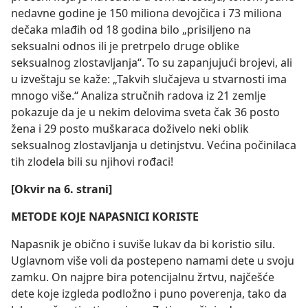
nedavne godine je 150 miliona devojčica i 73 miliona
dečaka mlađih od 18 godina bilo „prisiljeno na
seksualni odnos ili je pretrpelo druge oblike
seksualnog zlostavljanja“. To su zapanjujući brojevi, ali
u izveštaju se kaže: „Takvih slučajeva u stvarnosti ima
mnogo više.“ Analiza stručnih radova iz 21 zemlje
pokazuje da je u nekim delovima sveta čak 36 posto
žena i 29 posto muškaraca doživelo neki oblik
seksualnog zlostavljanja u detinjstvu. Većina počinilaca
tih zlodela bili su njihovi rođaci!
[Okvir na 6. strani]
METODE KOJE NAPASNICI KORISTE
Napasnik je obično i suviše lukav da bi koristio silu.
Uglavnom više voli da postepeno namami dete u svoju
zamku. On najpre bira potencijalnu žrtvu, najčešće
dete koje izgleda podložno i puno poverenja, tako da