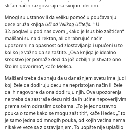
sličan način razgovaraju sa svojom decom.
Mnogi su ustanovili da veliku pomoć u poučavanju
dece pruža knjiga
Uči od Velikog Učitelja.
U
c
32. poglavlju pod naslovom „Kako je Isus bio zaštićen“
mališani su na direktan, ali ohrabrujuć način
upozoreni na opasnost od zlostavljanja i upućeni u to
koliko je važno da se zaštite. „Ova knjiga je idealno
sredstvo jer pomaže deci da još ozbiljnije shvate ono
što im govorimo“, kaže Melisa.
Mališani treba da znaju da u današnjem svetu ima ljudi
koji žele da dodiruju decu na nepristojan način ili žele
da ih nagovore da ona dodiruju njih. Ova upozorenja
ne treba da zastraše decu niti da ih učine nepoverljivim
prema svim odraslim osobama. „To je jednostavno
pouka o tome kako se mogu zaštititi“, kaže Heder. „I to
je samo jedna od mnogih pouka, od kojih većina nema
nikakve veze sa zlostavljanjem. To uopšte nije uplašilo