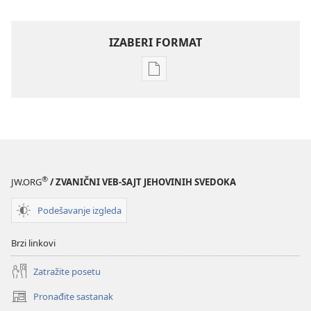
IZABERI FORMAT
Formati
za
preuzimanje
elektronskih
publikacija
PROBUDITE
SE!
®
JW.ORG
/ ZVANIČNI VEB-SAJT JEHOVINIH SVEDOKA
oktobar 2007.
Podešavanje izgleda
Brzi linkovi
Zatražite posetu
Pronađite sastanak
(otvara