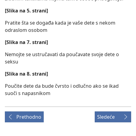
[Slika na 5. strani]
Pratite šta se događa kada je vaše dete s nekom
odraslom osobom
[Slika na 7. strani]
Nemojte se ustručavati da poučavate svoje dete o
seksu
[Slika na 8. strani]
Poučite dete da bude čvrsto i odlučno ako se ikad
suoči s napasnikom
Prethodno
Sledeće