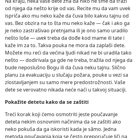
Na kraju, neka vaše dete zna da niko ne sme da traži
od njega da nešto krije od vas. Recite mu da vam uvek
ispriča ako mu neko kaže da čuva bilo kakvu tajnu od
vas. Bez obzira na to šta mu neko kaže — čak i ako ga
je neko zastrašivao pretnjama ili je ono samo uradilo
nešto loše —
uvek
treba da dođe kod mame ili tate i
kaže im za to. Takva pouka ne mora da zaplaši dete.
Možete mu reći da većina ljudi nikad ne bi uradila tako
nešto — dodirivala ga gde ne treba, tražila od njega da
bude neposlušno Bogu ili da čuva neku tajnu. Slično
planu za evakuaciju u slučaju požara, pouke u vezi sa
zlostavljanjem su samo mere predostrožnosti. Vaše
dete se verovatno nikada neće naći u takvoj situaciji.
Pokažite detetu kako da se zaštiti
Treći korak koji ćemo osmotriti jeste poučavanje
deteta nekim osnovnim načinima da se zaštiti ako
neko pokuša da ga iskoristi kada je sâmo. Jedna
metoda poučavanja koja se često preporučuje liči na