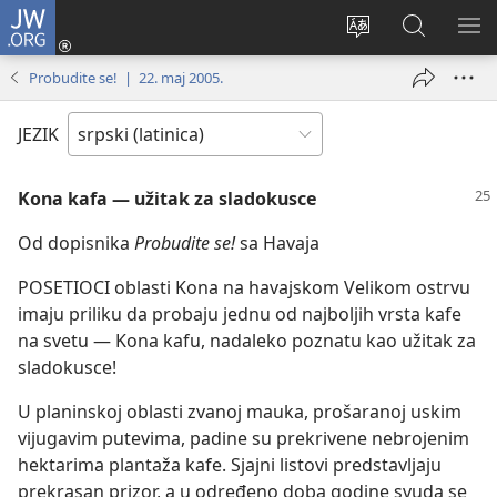
JW.ORG
Prijava
(otvara
Promeni
Pretraga
PRI
novi
jezik
sajta
ME
Probudite se! | 22. maj 2005.
prozor)
sajta
JW.ORG
JEZIK
Kona kafa — užitak za sladokusce
Od dopisnika
Probudite se!
sa Havaja
POSETIOCI oblasti Kona na havajskom Velikom ostrvu
imaju priliku da probaju jednu od najboljih vrsta kafe
na svetu — Kona kafu, nadaleko poznatu kao užitak za
sladokusce!
U planinskoj oblasti zvanoj mauka, prošaranoj uskim
vijugavim putevima, padine su prekrivene nebrojenim
hektarima plantaža kafe. Sjajni listovi predstavljaju
prekrasan prizor, a u određeno doba godine svuda se