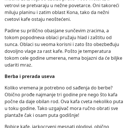
vetrovi se pretvaraju u nežne povetarce. Oni takoreći
miluju planinu i zatim oblast Kona, tako da nežni
cvetovi kafe ostaju neoštećeni.
Padine su prilično obasjane sunčevim zracima, a
tokom popodneva oblaci pružaju hlad i zaštitu od
sunca. Oblaci su veoma korisni i zato što obezbeđuju
dovoljno vlage za rast kafe. Pošto je temperatura
tokom cele godine umerena, nema bojazni da će biljke
udariti mraz.
Berba i prerada useva
Koliko vremena je potrebno od sađenja do berbe?
Obično prođe najmanje tri godine pre nego što kafa
počne da daje obilan rod. Ova kafa cveta nekoliko puta
u toku godine. Tako uzgajivač mora ručno obrati sve
plantaže čak i osam puta godišnje!
Bobice kafe, jarkocrveni mesnati plodovi, obično