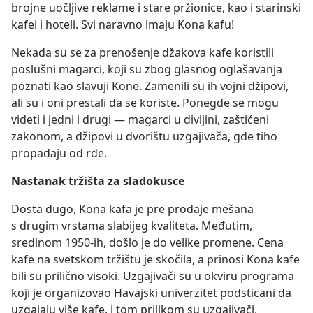
brojne uočljive reklame i stare pržionice, kao i starinski
kafei i hoteli. Svi naravno imaju Kona kafu!
Nekada su se za prenošenje džakova kafe koristili
poslušni magarci, koji su zbog glasnog oglašavanja
poznati kao slavuji Kone. Zamenili su ih vojni džipovi,
ali su i oni prestali da se koriste. Ponegde se mogu
videti i jedni i drugi — magarci u divljini, zaštićeni
zakonom, a džipovi u dvorištu uzgajivača, gde tiho
propadaju od rđe.
Nastanak tržišta za sladokusce
Dosta dugo, Kona kafa je pre prodaje mešana
s drugim vrstama slabijeg kvaliteta. Međutim,
sredinom 1950-ih, došlo je do velike promene. Cena
kafe na svetskom tržištu je skočila, a prinosi Kona kafe
bili su prilično visoki. Uzgajivači su u okviru programa
koji je organizovao Havajski univerzitet podsticani da
uzgajaju više kafe, i tom prilikom su uzgajivači,