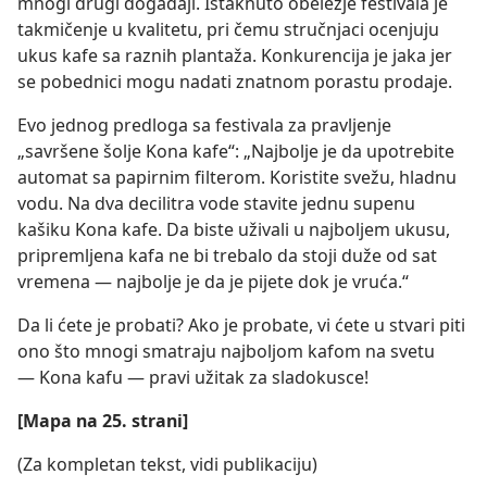
mnogi drugi događaji. Istaknuto obeležje festivala je
takmičenje u kvalitetu, pri čemu stručnjaci ocenjuju
ukus kafe sa raznih plantaža. Konkurencija je jaka jer
se pobednici mogu nadati znatnom porastu prodaje.
Evo jednog predloga sa festivala za pravljenje
„savršene šolje Kona kafe“: „Najbolje je da upotrebite
automat sa papirnim filterom. Koristite svežu, hladnu
vodu. Na dva decilitra vode stavite jednu supenu
kašiku Kona kafe. Da biste uživali u najboljem ukusu,
pripremljena kafa ne bi trebalo da stoji duže od sat
vremena — najbolje je da je pijete dok je vruća.“
Da li ćete je probati? Ako je probate, vi ćete u stvari piti
ono što mnogi smatraju najboljom kafom na svetu
— Kona kafu — pravi užitak za sladokusce!
[Mapa na 25. strani]
(Za kompletan tekst, vidi publikaciju)