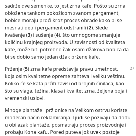
sadrže dve semenke, to jest zrna kafe. Pošto su zrna
obložena tankom pokožicom zvanom pergament,
bobice moraju proći kroz proces obrade kako bi se
mesnati deo i pergament odstranili (
2
). Slede
kvašenje (
3
) i sušenje (
4
), što umnogome smanjuje
količinu krajnjeg proizvoda. U zavisnosti od kvaliteta
kafe, može biti potrebno čak osam džakova bobica da
bi se dobio samo jedan džak pržene kafe.
Prženje (
5
) zrna kafe predstavlja pravu umetnost,
koja osim kvalitetne opreme zahteva i veliku veštinu.
Koliko će se kafa pržiti zavisi od brojnih činilaca, kao
što su vlaga, težina, klasa i kvalitet zrna, željena boja i
vremenski uslovi.
Mnoge plantaže i pržionice na Velikom ostrvu koriste
moderan način reklamiranja. Ljudi se pozivaju da dođu
u obilazak plantaže, posmatraju proces proizvodnje i
probaju Kona kafu. Pored puteva još uvek postoje