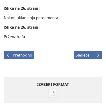
[Slika na 26. strani]
Nakon uklanjanja pergamenta
[Slika na 26. strani]
Pržena kafa
Prethodno
Sledeće
IZABERI FORMAT
Formati
za