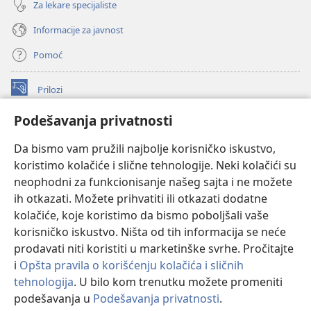
Za lekare specijaliste
Informacije za javnost
Pomoć
Prilozi
(otvara
novi
Podešavanja privatnosti
prozor)
ONLAJN BIBLIOTEKA Watchtower
(otvara
Da bismo vam pružili najbolje korisničko iskustvo,
novi
®
JW Hub
prozor)
koristimo kolačiće i slične tehnologije. Neki kolačići su
(otvara
novi
neophodni za funkcionisanje našeg sajta i ne možete
®
JW Library
prozor)
ih otkazati. Možete prihvatiti ili otkazati dodatne
kolačiće, koje koristimo da bismo poboljšali vaše
®
Watchtower Library
korisničko iskustvo. Ništa od tih informacija se neće
prodavati niti koristiti u marketinške svrhe. Pročitajte
i
Opšta pravila o korišćenju kolačića i sličnih
tehnologija
. U bilo kom trenutku možete promeniti
Copyright
© 2026 Watch Tower Bible and Tract Society of Pennsylvania.
podešavanja u
Podešavanja privatnosti
.
Pr
PRAVILA KORIŠĆENJA
|
PRIVATNOST
|
PODEŠAVANjE PRIVATNOSTI