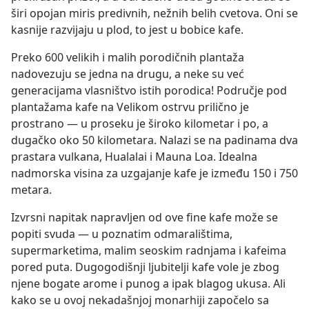
širi opojan miris predivnih, nežnih belih cvetova. Oni se
kasnije razvijaju u plod, to jest u bobice kafe.
Preko 600 velikih i malih porodičnih plantaža
nadovezuju se jedna na drugu, a neke su već
generacijama vlasništvo istih porodica! Područje pod
plantažama kafe na Velikom ostrvu prilično je
prostrano — u proseku je široko kilometar i po, a
dugačko oko 50 kilometara. Nalazi se na padinama dva
prastara vulkana, Hualalai i Mauna Loa. Idealna
nadmorska visina za uzgajanje kafe je između 150 i 750
metara.
Izvrsni napitak napravljen od ove fine kafe može se
popiti svuda — u poznatim odmaralištima,
supermarketima, malim seoskim radnjama i kafeima
pored puta. Dugogodišnji ljubitelji kafe vole je zbog
njene bogate arome i punog a ipak blagog ukusa. Ali
kako se u ovoj nekadašnjoj monarhiji započelo sa