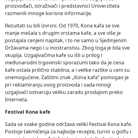
proizvođači, istraživači i predstavnici Univerziteta
razmenili mnoge korisne informacije.
Rezultati su bili izvrsni. Od 1970, Kona kafa se sve
manje mešala s drugim vrstama kafe, a sve više je
postajala cenjeni napitak, i to ne samo u Sjedinjenim
Državama nego i u inostranstvu. Zbog toga je bila sve
skuplja. Uzgajivačima kafe su išli u prilog i
međunarodni trgovinski sporazumi tako da je cena
kafe ostala prilično stabilna, a i velike razlike u ceni su
onemogućene. Zaštitni znak „Kona kafa“ pomogao je
pri reklamiranju ovog proizvoda i sada mnogi
uzgajivači ostvaruju veliku zaradu prodajom preko
Interneta.
Festival Kona kafe
Sada se svake godine održava veliki Festival Kona kafe.
Postoje takmičenja za najbolje recepte, turnir u golfu i